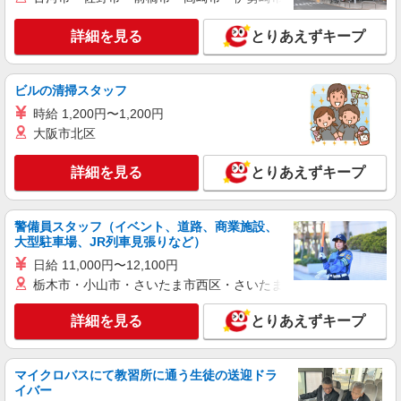
町3番3号
詳細を見る
とりあえずキープ
詳細を見る
キープ
ビルの清掃スタッフ
パート
ライフコモレ四谷店（店舗コード643）
時給 1,200円〜1,200円
大阪市北区
デイリー・加工食品
時給1,250円以上 日曜祝日の勤務は時給+100円
詳細を見る
支給 時給1,350円以上 17:00以降の勤務で時給
とりあえずキープ
+100円支給 時給1,350円以上 お仕事を覚えていく
ライフコモレ四谷店 東京都新宿区四谷1-6-1
と、時給UP！＋賞与支給！ 標準的昇級スピード
(約1年半)で時給45円UP！ さらにキャリアアップ
警備員スタッフ（イベント、道路、商業施設、
詳細を見る
キープ
で最大時給200円UP！
大型駐車場、JR列車見張りなど）
日給 11,000円〜12,100円
アルバイト
栃木市・小山市・さいたま市西区・さいたま市岩槻区・久喜市・
ライフ若松河田駅前店（店舗コード897）
レジ
詳細を見る
とりあえずキープ
時給1,235円以上
ライフ若松河田駅前店 東京都新宿区若松町28-
5
マイクロバスにて教習所に通う生徒の送迎ドラ
イバー