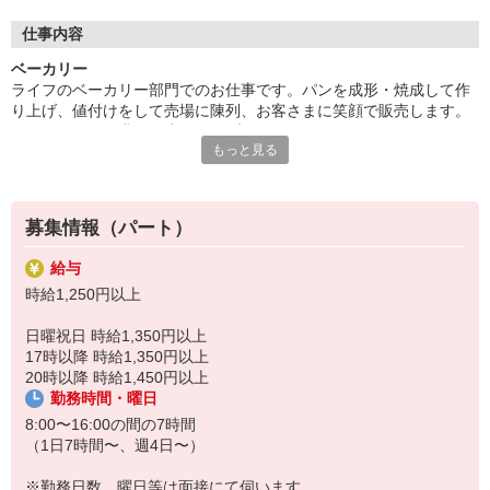
■家庭とキャリアの両立
仕事内容
パートは何年働いても同じポジション？そんなことはありませ
ベーカリー
ん。ライフはキャリアアップ制度が整っており、例えば、子育て
ライフのベーカリー部門でのお仕事です。パンを成形・焼成して作
がひと段落して社会復帰した主婦パートさんも、力をつければ社
り上げ、値付けをして売場に陳列、お客さまに笑顔で販売します。
員代行パートナーとして「部門リーダー」にも任命。役割手当で
ライフのパート求人は未経験・ブランクOK！スーパーマーケットや
収入UPを実現しています！向上心を持って働きたい方にぜひ！
もっと見る
ベーカリーでの勤務が初めての方でも無理なく働けます。焼きたて
パンの香りと笑顔に包まれてお仕事しませんか？
募集情報（パート）
給与
時給1,250円以上
日曜祝日 時給1,350円以上
17時以降 時給1,350円以上
20時以降 時給1,450円以上
勤務時間・曜日
8:00〜16:00の間の7時間
（1日7時間〜、週4日〜）
※勤務日数、曜日等は面接にて伺います。