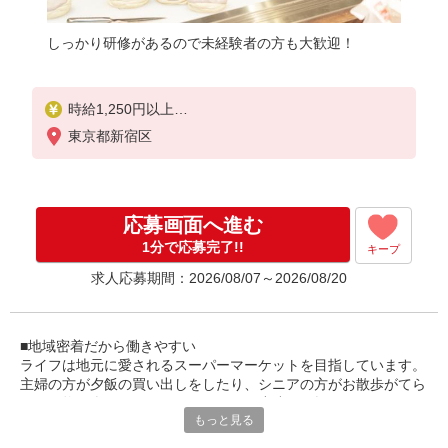
しっかり研修があるので未経験者の方も大歓迎！
時給1,250円以上
東京都新宿区
日曜祝日 時給1,350円以上
17時以降 時給1,350円以上
20時以降 時給1,450円以上
応募画面へ進む
1分で応募完了!!
キープ
求人応募期間：2026/08/07～2026/08/20
■地域密着だから働きやすい
ライフは地元に愛されるスーパーマーケットを目指しています。
主婦の方が夕飯の買い出しをしたり、シニアの方がお散歩がてら
お買い物を楽しんだり、お子さんがお小遣いを握りしめておやつ
もっと見る
を買いにきたり……そんな穏やかな地域の日常に寄り添うお仕事
です。覚えることはあっても難しいことはありません。