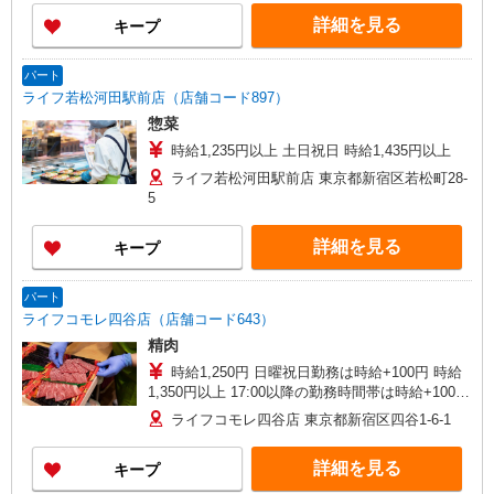
1,760円以上 日曜祝日のご出勤は全ての時間帯で
詳細を見る
キープ
時給100円UP 時給1,350円以上 お仕事を覚えてい
くと、時給UP！＋賞与支給！ 標準的昇級スピー
ド(約1年半)で時給45円UP！ さらにキャリアアッ
パート
プで最大時給200円UP！
ライフ若松河田駅前店（店舗コード897）
惣菜
時給1,235円以上 土日祝日 時給1,435円以上
ライフ若松河田駅前店 東京都新宿区若松町28-
5
詳細を見る
キープ
パート
ライフコモレ四谷店（店舗コード643）
精肉
時給1,250円 日曜祝日勤務は時給+100円 時給
1,350円以上 17:00以降の勤務時間帯は時給+100
時給1,350円以上 お仕事を覚えていくと、時給
ライフコモレ四谷店 東京都新宿区四谷1-6-1
UP！＋賞与支給！ 標準的昇級スピード(約1年半)
で時給45円UP！ さらにキャリアアップで最大時
詳細を見る
キープ
給200円UP！