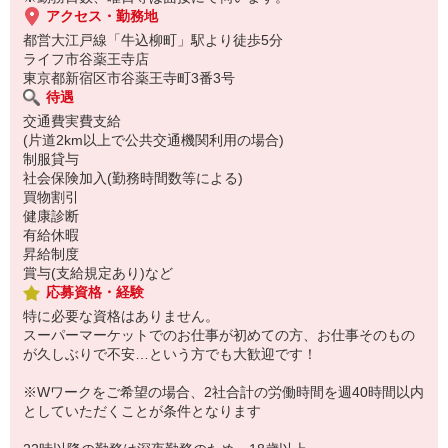
アクセス・勤務地
都営大江戸線「牛込柳町」駅より徒歩5分
ライフ市谷薬王寺店
東京都新宿区市谷薬王寺町3番3号
待遇
交通費実費支給
(片道2km以上で公共交通機関利用の場合)
制服貸与
社会保険加入(勤務時間数等による)
買物割引
健康診断
有給休暇
昇給制度
賞与(支給規定あり)など
応募資格・経験
特に必要な資格はありません。
スーパーマーケットでのお仕事が初めての方、お仕事そのもの
が久しぶりで不安…という方でも大歓迎です！
※Wワークをご希望の場合、2社合計の労働時間を週40時間以内
としていただくことが条件となります