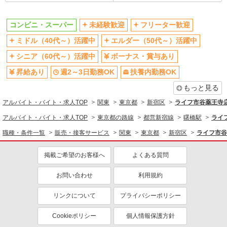
未経験歓迎
ミドル（40代～）活躍中
ボーナス・賞与あり
週2～3日勤務OK
コンビニ・スーパー
未経験歓迎
フリーター歓迎
扶養内勤務OK
交通費支給
ミドル（40代～）活躍中
エルダー（50代～）活躍中
社会保険あり
シニア（60代～）活躍中
ボーナス・賞与あり
昇給あり
週2～3日勤務OK
扶養内勤務OK
もっと見る
アルバイト・バイト・求人TOP
関東
東京都
新宿区
ライフ市谷薬王寺店
アルバイト・バイト・求人TOP
東京都の路線
都営新宿線
曙橋駅
ライ
職種・条件一覧
販売・接客サービス
関東
東京都
新宿区
ライフ市谷
掲載ご希望のお客様へ
よくある質問
お問い合わせ
利用規約
リンクについて
プライバシーポリシー
Cookieポリシー
個人情報保護方針