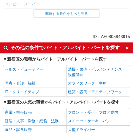
コンビニ・スーパー
関連する条件をもっと見る
同じ雇用形態から曙橋駅の求人を探す
パート
同じ特徴から曙橋駅の求人を探す
ID：AE0805843915
未経験歓迎
フリーター歓迎
その他の条件でバイト・アルバイト・パートを探す
ミドル（40代～）活躍中
エルダー（50代～）活躍中
新宿区の職種からバイト・アルバイト・パートを探す
シニア（60代～）活躍中
ボーナス・賞与あり
ヘルス・ビューティー
清掃・警備・ビルメンテナンス・
昇給あり
週2～3日勤務OK
設備管理
扶養内勤務OK
交通費支給
医療・介護・福祉
オフィスワーク・事務
社会保険あり
IT・クリエイティブ
建築・設備・アクティブワーク
同じ職種から求人を探す
新宿区の人気の職種からバイト・アルバイト・パートを探す
販売・接客サービス
家電・携帯販売
フロント・受付・フロア案内
コンビニ・スーパー
経理・人事・労務・総務・法務
スイーツ・ケーキ・パン
同じ特徴から求人を探す
食品・試食販売
大型ドライバー