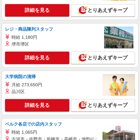
時給1,500円
詳細を見る
とりあえずキープ
ライフコモレ四谷店 東京都新宿区四谷1-6-1
詳細を見る
キープ
レジ・商品陳列スタッフ
時給 1,180円
パート
堺市堺区
ライフ若松河田駅前店（店舗コード897）
ベーカリー
詳細を見る
とりあえずキープ
時給1,235円以上 土日祝日 時給1,435円
ライフ若松河田駅前店 東京都新宿区若松町28-
大学病院の清掃
5
月給 273,650円
詳細を見る
キープ
品川区
パート
詳細を見る
とりあえずキープ
ライフ市谷薬王寺店（店舗コード662）
青果
ベルク各店での店内スタッフ
時給1,250円以上 日曜祝日 時給1,350円以上 17
時以降 時給1,350円以上 20時以降 時給1,450円以
時給 1,065円
上
古河市・佐野市・前橋市・高崎市・伊勢崎市・太田市・館林市・
ライフ市谷薬王寺店 東京都新宿区市谷薬王寺