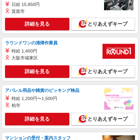
詳細を見る
日給 15,850円
キープ
箕面市
アルバイト
詳細を見る
とりあえずキープ
ライフコモレ四谷店（店舗コード643）
レジ
時給1,300円 22:00以降は時給25%割り増しで
ラウンドワンの清掃作業員
時給1,625円
時給 1,400円
ライフコモレ四谷店 東京都新宿区四谷1-6-1
大阪市城東区
詳細を見る
キープ
詳細を見る
とりあえずキープ
パート
ライフ市谷薬王寺店（店舗コード662）
アパレル用品や雑貨のピッキング検品
惣菜
時給 1,200円〜1,500円
時給1,250円以上 日曜祝日 時給1,350円以上 17
柏市
時以降 時給1,350円以上 20時以降 時給1,450円以
上
ライフ市谷薬王寺店 東京都新宿区市谷薬王寺
詳細を見る
とりあえずキープ
町3番3号
詳細を見る
キープ
マンションの受付・案内スタッフ