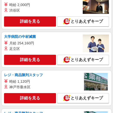
時給 2,000円
アルバイト
渋谷区
ライフ若松河田駅前店（店舗コード897）
夜間店舗運営補助
詳細を見る
とりあえずキープ
時給1,265円以上
ライフ若松河田駅前店 東京都新宿区若松町28-
5
大学病院の中材滅菌
月給 254,160円
詳細を見る
キープ
足立区
パート
詳細を見る
とりあえずキープ
ビオラル新宿マルイ店（店舗コード655）
レジ
レジ・商品陳列スタッフ
時給1,250円以上 17時以降 時給1,350円以上 20
時以降 時給1,450円以上 日曜祝日 時給1,350円以
時給 1,120円
上
ビオラル新宿マルイ店 東京都新宿区新宿3-30-
神戸市垂水区
13
詳細を見る
とりあえずキープ
詳細を見る
キープ