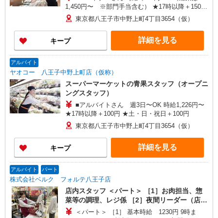
1,450円〜 ※部門手当含む） ★17時以降＋150円
★土・日・祝日＋100円 ★賞与年2回あり ■アルバ
東京都八王子市中野上町4丁目3654（仮）
イトさん 週3日〜OK 時給1,226円〜 ★17時以降
＋100円 ★土・日・祝日＋100円
詳細を見る
キープ
アルバイト
ヤオコー 八王子中野上町店（仮称）
スーパーマーケットの青果スタッフ（オープニ
ングスタッフ）
■アルバイトさん 週3日〜OK 時給1,226円〜
★17時以降＋100円 ★土・日・祝日＋100円
東京都八王子市中野上町4丁目3654（仮）
詳細を見る
キープ
アルバイト
パート
株式会社ベルク フォルテ八王子店
店内スタッフ ＜パート＞ ［1］お肉担当、惣
菜等の調理、レジ係 ［2］夜間リーダー（店舗
管理） ＜学生アルバイト＞ レジ係（高校生不
＜パート＞ ［1］ 基本時給 1230円 9時ま