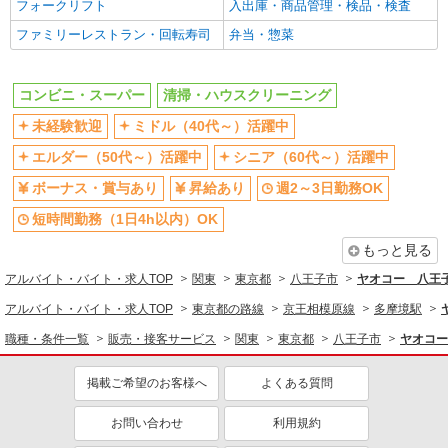
販売・接客サービス
フォークリフト
入出庫・商品管理・検品・検査
コンビニ・スーパー
ファミリーレストラン・回転寿司
弁当・惣菜
清掃・警備・ビルメンテナンス・設備管理
清掃・ハウスクリーニング
コンビニ・スーパー
清掃・ハウスクリーニング
未経験歓迎
ミドル（40代～）活躍中
同じ特徴から求人を探す
エルダー（50代～）活躍中
シニア（60代～）活躍中
未経験歓迎
ミドル（40代～）活躍中
ボーナス・賞与あり
昇給あり
週2～3日勤務OK
ボーナス・賞与あり
週2～3日勤務OK
短時間勤務（1日4h以内）OK
短時間勤務（1日4h以内）OK
扶養内勤務OK
交通費支給
社会保険あり
もっと見る
社員登用あり
アルバイト・バイト・求人TOP
関東
東京都
八王子市
ヤオコー 八王
アルバイト・バイト・求人TOP
東京都の路線
京王相模原線
多摩境駅
職種・条件一覧
販売・接客サービス
関東
東京都
八王子市
ヤオコー
掲載ご希望のお客様へ
よくある質問
お問い合わせ
利用規約