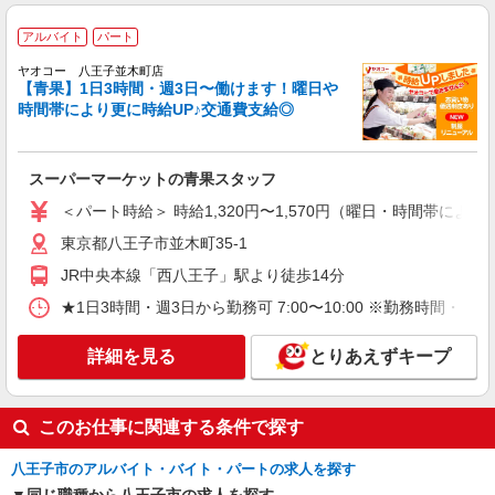
時給1230円以上
東京医科大学八王子医療センター（東京都八王
アルバイト
パート
子市館町1163）
ヤオコー 八王子並木町店
【青果】1日3時間・週3日〜働けます！曜日や
詳細を見る
キープ
時間帯により更に時給UP♪交通費支給◎
正社員
株式会社リジョイスカンパニー（113201）
スーパーマーケットの青果スタッフ
大学病院の清掃
＜パート時給＞ 時給1,320円〜1,570円（曜日・時間帯による
月給22万4900円以上 ※研修期間2ヶ月は月給
東京都八王子市並木町35-1
21万3655円支給
JR中央本線「西八王子」駅より徒歩14分
東京医科大学八王子医療センター（東京都八王
子市館町1163）
★1日3時間・週3日から勤務可 7:00〜10:00 ※勤務
詳細を見る
キープ
詳細を見る
とりあえずキープ
アルバイト
パート
エーエフマネジメント株式会社
このお仕事に関連する条件で探す
大学内のクリーンスタッフ
八王子市のアルバイト・バイト・パートの求人を探す
時給1,250円 試用期間：3か月（待遇の変動な
し）