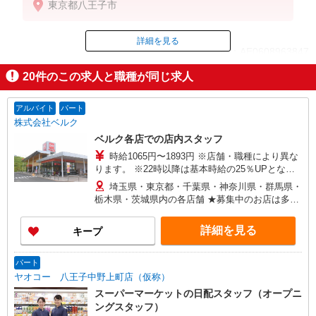
東京都八王子市
9時迄：時給1420円〜
9時以降：時給1320円〜
16時以降：時給1470円〜
詳細を見る
ID：AE0608963847
★土曜＋100円
★日・祝＋100円
20
件のこの求人と職種が同じ求人
※アルバイトさんの時給や募集内容はお問い合わせ
掲載期間終了
ください
アルバイト
パート
株式会社ベルク
ベルク各店での店内スタッフ
時給1065円〜1893円 ※店舗・職種により異な
ります。 ※22時以降は基本時給の25％UPとなり
ます。 ＜パートのみ＞ ★朝9時までは基本時給＋
埼玉県・東京都・千葉県・神奈川県・群馬県・
100円、17時以降は基本時給＋150円となります。
栃木県・茨城県内の各店舗 ★募集中のお店は多数
★日・祝日は全時間帯で時給＋100円となります。
ございます。 ★オープニングスタッフ募集のお店
★店舗により鮮魚手当・レジ手当があります。
もございます。 ＜埼玉県＞ さいたま市、川口市、
詳細を見る
キープ
戸田市、新座市、 八潮市、越谷市、所沢市、富士
見市、三芳町、ふじみ野市、狭山市、川越市、入
間市、飯能市、春日部市、 蓮田市、幸手市、久喜
パート
市、上尾市、北本市、坂戸市、鶴ヶ島市、毛呂山
ヤオコー 八王子中野上町店（仮称）
町、東松山市、鴻巣市、行田市、 羽生市、加須
スーパーマーケットの日配スタッフ（オープニ
市、熊谷市、深谷市、本庄市、上里町、秩父市、
ングスタッフ）
三郷市、寄居町、和光市、白岡市 ＜東京都＞ 江戸