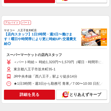
アルバイト
パート
ABCライフィズ株式会社
住宅展示場での清掃・管理
時給1,230円（交通費規定により支給）
アルバイト
パート
東京都八王子市大谷町234 ABCハウジング 八
王子住宅公園
ヤオコー 八王子並木町店
【店内スタッフ】1日3時間・週3日〜働けま
詳細を見る
す！曜日や時間帯により更に時給UP♪交通費支
キープ
給◎
パート
スーパーマーケットの店内スタッフ
株式会社和田精機製作所
[1]楽器部品の製造 [2]工場内の清掃
＜パート時給＞ 時給1,320円〜1,570円（曜日・時間帯による
時給1,226円
東京都八王子市並木町35-1
東京都八王子市大和田町2-14-16
JR中央本線「西八王子」駅より徒歩14分
★1日3時間・週3日から勤務可 青果／7:00〜10:00 日配／7:
詳細を見る
キープ
詳細を見る
とりあえずキープ
パート
株式会社リジョイスカンパニー（113201）
清掃