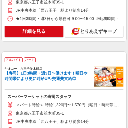
東京都八王子市並木町35-1
東京都八王子市並木町35-1
曜＋100円 ★日・祝＋100円 ※アルバイトさんの
時給や募集内容はお問い合わせください
JR中央本線「西八王子」駅より徒歩14分
詳細を見る
キープ
★1日3時間・週3日から勤務可 9:00〜15:00 ※勤務
アルバイト
パート
詳細を見る
とりあえずキープ
ヤオコー 八王子並木町店
スーパーマーケットの日配スタッフ
＜パート時給＞ 時給1,320円〜1,570円（曜
日・時間帯による） 9時迄：時給1420円〜 9時以
降：時給1320円〜 16時以降：時給1470円〜 ★土
東京都八王子市並木町35-1
アルバイト
パート
曜＋100円 ★日・祝＋100円 ※アルバイトさんの
時給や募集内容はお問い合わせください
ヤオコー 八王子並木町店
詳細を見る
キープ
【寿司】1日3時間・週3日〜働けます！曜日や
時間帯により更に時給UP♪交通費支給◎
アルバイト
パート
ヤオコー 八王子並木町店
スーパーマーケットの店内スタッフ
スーパーマーケットの寿司スタッフ
＜パート時給＞ 時給1,320円〜1,570円（曜
＜パート時給＞ 時給1,320円〜1,570円（曜日・時間帯による
日・時間帯による） 9時迄：時給1420円〜 9時以
東京都八王子市並木町35-1
降：時給1320円〜 16時以降：時給1470円〜 ★土
東京都八王子市並木町35-1
曜＋100円 ★日・祝＋100円 ※アルバイトさんの
JR中央本線「西八王子」駅より徒歩14分
時給や募集内容はお問い合わせください