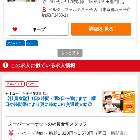
可）
で 100円UP 17時以降 150円UP ★部門により
別途手当がつく場合あり ［2］ 9時〜17時 基本
ベルク フォルテ八王子店 （東京都八王子市
時給1525円 17時〜22時 時給1675円（一律夜間
楢原町1463-1）
手当含む） ＜学生アルバイト＞ 17時まで 基本
時給1230円 17時以降 時給1280円（一律夜間手
詳細を見る
キープ
当含む） ※22時以降は18歳以上（高校生不可）
※22時以降 基本時給より25％UP ★評価制度で
時給UP！ ★パートは日・祝日は更に時給100円
アルバイト
パート
UP！ 上記時間帯は募集時間ではありません。募
ヤオコー 八王子並木町店
集時間は勤務時間・曜日欄でご確認ください。
もっと見る
スーパーマーケットの社員食堂スタッフ
＜パート時給＞ 時給1,320円〜1,570円（曜
この求人に似ている求人情報
日・時間帯による） 9時迄：時給1420円〜 9時以
降：時給1320円〜 16時以降：時給1470円〜 ★土
東京都八王子市並木町35-1
曜＋100円 ★日・祝＋100円 ※アルバイトさんの
アルバイト
パート
時給や募集内容はお問い合わせください
詳細を見る
キープ
ヤオコー 八王子並木町店
【社員食堂】1日3時間・週3日〜働けます！曜
日や時間帯により更に時給UP♪交通費支給◎
アルバイト
パート
ヤオコー 八王子並木町店
スーパーマーケットの寿司スタッフ
スーパーマーケットの社員食堂スタッフ
＜パート時給＞ 時給1,320円〜1,570円（曜
＜パート時給＞ 時給1,320円〜1,570円（曜日・時間帯による
日・時間帯による） 9時迄：時給1420円〜 9時以
降：時給1320円〜 16時以降：時給1470円〜 ★土