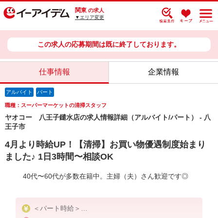
関東
の求人
▼エリア変更
この求人の応募期間は既に終了しております。
仕事情報
企業情報
アルバイト
パート
職種：スーパーマーケットの清掃スタッフ
ヤオコー 八王子鑓水店の求人情報詳細（アルバイト/パート） - 八
王子市
4月より時給UP！【清掃】お買い物優遇制度始まり
ました♪ 1日3時間〜相談OK
40代〜60代が多数在籍中。主婦（夫）さん歓迎です◎
＜パート時給＞
時給1,320円〜1,470円（曜日・時間帯による）