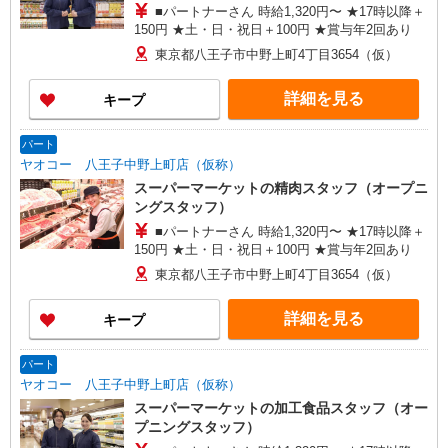
■パートナーさん 時給1,320円〜 ★17時以降＋
川区、足立区、町田市、八王子市、青梅市、東大
150円 ★土・日・祝日＋100円 ★賞与年2回あり
和市、葛飾区、練馬区 ＜神奈川県＞ 横浜市鶴見
区、横浜市都筑区、座間市、伊勢原市、相模原市
東京都八王子市中野上町4丁目3654（仮）
中央区、秦野市、厚木市 ＜千葉県＞ 市川市、松戸
市、流山市、野田市、柏市、八千代市、習志野
詳細を見る
キープ
市、千葉市中央区、鎌ケ谷市、印西市、佐倉市、
白井市、船橋市、我孫子市、浦安市、富里市 ＜群
馬県＞ 高崎市、前橋市、藤岡市、伊勢崎市、太田
パート
市、大泉町、館林市、渋川市、中之条町 ＜茨城県
ヤオコー 八王子中野上町店（仮称）
＞古河市 ＜栃木県＞佐野市、小山市
スーパーマーケットの精肉スタッフ（オープニ
ングスタッフ）
■パートナーさん 時給1,320円〜 ★17時以降＋
150円 ★土・日・祝日＋100円 ★賞与年2回あり
東京都八王子市中野上町4丁目3654（仮）
詳細を見る
キープ
パート
ヤオコー 八王子中野上町店（仮称）
スーパーマーケットの加工食品スタッフ（オー
プニングスタッフ）