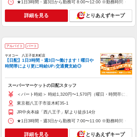
詳細を見る
キープ
★1日3時間・週3日から勤務可 8:00〜12:00 ※勤務
アルバイト
パート
詳細を見る
とりあえずキープ
ヤオコー 八王子並木町店
スーパーマーケットの青果スタッフ
＜パート時給＞ 時給1,320円〜1,570円（曜
日・時間帯による） 9時迄：時給1420円〜 9時以
降：時給1320円〜 16時以降：時給1470円〜 ★土
アルバイト
パート
東京都八王子市並木町35-1
曜＋100円 ★日・祝＋100円 ※アルバイトさんの
ヤオコー 八王子並木町店
時給や募集内容はお問い合わせください
【日配】1日3時間・週3日〜働けます！曜日や
詳細を見る
キープ
時間帯により更に時給UP♪交通費支給◎
アルバイト
生活協同組合コープみらい コープ北野台店
スーパーマーケットの日配スタッフ
閉店業務（高校生不可）
＜パート時給＞ 時給1,320円〜1,570円（曜日・時間帯による
時給1495円〜 ※時間・曜日による 時給1495
円〜
東京都八王子市並木町35-1
東京都八王子市北野台5-49-6
JR中央本線「西八王子」駅より徒歩14分
★1日3時間・週3日から勤務可 7:00〜11:00 ※勤務
詳細を見る
キープ
詳細を見る
とりあえずキープ