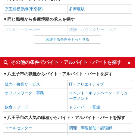
京王相模原線(東京都)
多摩境駅
同じ職種から多摩境駅の求人を探す
コンビニ・スーパー
清掃・ハウスクリーニング
関連する条件をもっと見る
同じ雇用形態から多摩境駅の求人を探す
アルバイト
パート
同じ特徴から多摩境駅の求人を探す
その他の条件でバイト・アルバイト・パートを探す
未経験歓迎
ミドル（40代～）活躍中
八王子市の職種からバイト・アルバイト・パートを探す
エルダー（50代～）活躍中
シニア（60代～）活躍中
販売・接客サービス
IT・クリエイティブ
ボーナス・賞与あり
昇給あり
オフィスワーク・事務
イベント・キャンペーン・アミュ
週2～3日勤務OK
短時間勤務（1日4h以内）OK
ーズメント
扶養内勤務OK
交通費支給
飲食・フード
ドライバー・配達
社会保険あり
社員登用あり
八王子市の人気の職種からバイト・アルバイト・パートを探す
同じ職種から求人を探す
コールセンター
調理・調理補助・調理師