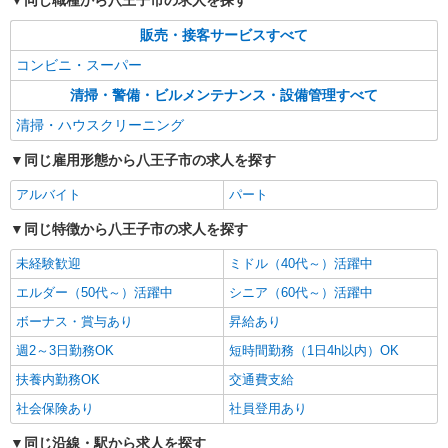
同じ職種から八王子市の求人を探す
東京都八王子市鑓水
販売・接客サービスすべて
コンビニ・スーパー
詳細を見る
キープ
清掃・警備・ビルメンテナンス・設備管理すべて
アルバイト
パート
清掃・ハウスクリーニング
エーエフマネジメント株式会社
大学内清掃スタッフ
同じ雇用形態から八王子市の求人を探す
時給1,250円 試用期間：3か月（待遇の変動な
アルバイト
パート
し）
東京都八王子市片倉町
同じ特徴から八王子市の求人を探す
未経験歓迎
ミドル（40代～）活躍中
詳細を見る
キープ
エルダー（50代～）活躍中
シニア（60代～）活躍中
ボーナス・賞与あり
昇給あり
週2～3日勤務OK
短時間勤務（1日4h以内）OK
扶養内勤務OK
交通費支給
社会保険あり
社員登用あり
同じ沿線・駅から求人を探す