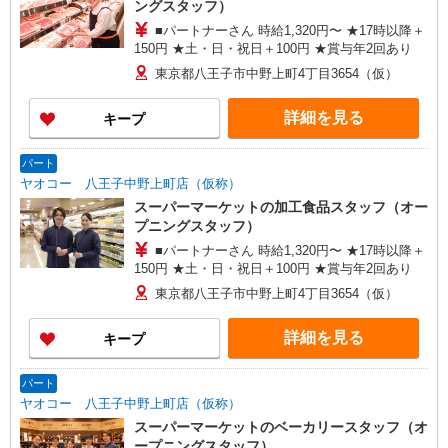
ングスタッフ）
三郷市、寄居町、和光市、白岡市 ＜東京都＞ 江戸
■パートナーさん 時給1,320円〜 ★17時以降＋
川区、足立区、町田市、八王子市、青梅市、東大
150円 ★土・日・祝日＋100円 ★賞与年2回あり
和市、葛飾区、練馬区 ＜神奈川県＞ 横浜市鶴見
区、横浜市都筑区、座間市、伊勢原市、相模原市
東京都八王子市中野上町4丁目3654（仮）
中央区、秦野市、厚木市 ＜千葉県＞ 市川市、松戸
市、流山市、野田市、柏市、八千代市、習志野
詳細を見る
キープ
市、千葉市中央区、鎌ケ谷市、印西市、佐倉市、
白井市、船橋市、我孫子市、浦安市、富里市 ＜群
馬県＞ 高崎市、前橋市、藤岡市、伊勢崎市、太田
パート
市、大泉町、館林市、渋川市、中之条町 ＜茨城県
ヤオコー 八王子中野上町店（仮称）
＞古河市 ＜栃木県＞佐野市、小山市
スーパーマーケットの加工食品スタッフ（オー
プニングスタッフ）
■パートナーさん 時給1,320円〜 ★17時以降＋
150円 ★土・日・祝日＋100円 ★賞与年2回あり
東京都八王子市中野上町4丁目3654（仮）
詳細を見る
キープ
パート
ヤオコー 八王子中野上町店（仮称）
スーパーマーケットのベーカリースタッフ（オ
ープニングスタッフ）