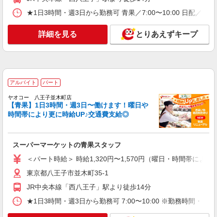
時給や募集内容はお問い合わせください
詳細を見る
キープ
★1日3時間・週3日から勤務可 青果／7:00〜10:00 日配／7:
アルバイト
パート
詳細を見る
とりあえずキープ
ヤオコー 八王子並木町店
スーパーマーケットの日配スタッフ
＜パート時給＞ 時給1,320円〜1,570円（曜
日・時間帯による） 9時迄：時給1420円〜 9時以
降：時給1320円〜 16時以降：時給1470円〜 ★土
アルバイト
パート
東京都八王子市並木町35-1
曜＋100円 ★日・祝＋100円 ※アルバイトさんの
ヤオコー 八王子並木町店
時給や募集内容はお問い合わせください
【青果】1日3時間・週3日〜働けます！曜日や
詳細を見る
キープ
時間帯により更に時給UP♪交通費支給◎
アルバイト
生活協同組合コープみらい コープ北野台店
スーパーマーケットの青果スタッフ
閉店業務（高校生不可）
＜パート時給＞ 時給1,320円〜1,570円（曜日・時間帯による
時給1495円〜 ※時間・曜日による 時給1495
円〜
東京都八王子市並木町35-1
東京都八王子市北野台5-49-6
JR中央本線「西八王子」駅より徒歩14分
★1日3時間・週3日から勤務可 7:00〜10:00 ※勤務
詳細を見る
キープ