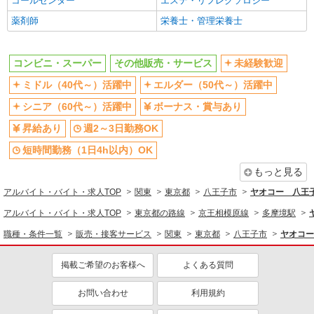
コールセンター
エステ・リフレクソロジー
同じ特徴から求人を探す
薬剤師
栄養士・管理栄養士
未経験歓迎
ミドル（40代～）活躍中
コンビニ・スーパー
その他販売・サービス
未経験歓迎
ボーナス・賞与あり
週2～3日勤務OK
短時間勤務（1日4h以内）OK
扶養内勤務OK
ミドル（40代～）活躍中
エルダー（50代～）活躍中
交通費支給
社会保険あり
シニア（60代～）活躍中
ボーナス・賞与あり
社員登用あり
昇給あり
週2～3日勤務OK
短時間勤務（1日4h以内）OK
もっと見る
アルバイト・バイト・求人TOP
関東
東京都
八王子市
ヤオコー 八王
アルバイト・バイト・求人TOP
東京都の路線
京王相模原線
多摩境駅
職種・条件一覧
販売・接客サービス
関東
東京都
八王子市
ヤオコー
掲載ご希望のお客様へ
よくある質問
お問い合わせ
利用規約