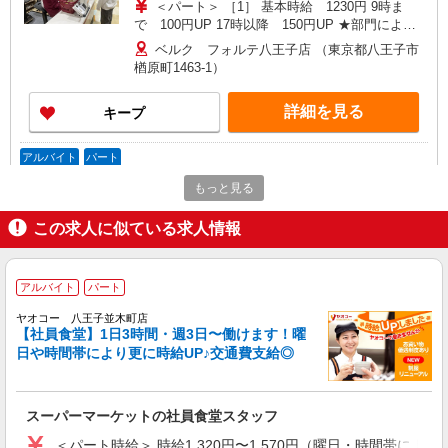
管理） ＜学生アルバイト＞ レジ係（高校生不
＜パート＞ ［1］ 基本時給 1230円 9時ま
可）
で 100円UP 17時以降 150円UP ★部門により
別途手当がつく場合あり ［2］ 9時〜17時 基本
ベルク フォルテ八王子店 （東京都八王子市
時給1525円 17時〜22時 時給1675円（一律夜間
楢原町1463-1）
手当含む） ＜学生アルバイト＞ 17時まで 基本
時給1230円 17時以降 時給1280円（一律夜間手
詳細を見る
キープ
当含む） ※22時以降は18歳以上（高校生不可）
※22時以降 基本時給より25％UP ★評価制度で
時給UP！ ★パートは日・祝日は更に時給100円
アルバイト
パート
UP！ 上記時間帯は募集時間ではありません。募
ヤオコー 八王子並木町店
集時間は勤務時間・曜日欄でご確認ください。
もっと見る
スーパーマーケットの社員食堂スタッフ
＜パート時給＞ 時給1,320円〜1,570円（曜
この求人に似ている求人情報
日・時間帯による） 9時迄：時給1420円〜 9時以
降：時給1320円〜 16時以降：時給1470円〜 ★土
東京都八王子市並木町35-1
曜＋100円 ★日・祝＋100円 ※アルバイトさんの
アルバイト
パート
時給や募集内容はお問い合わせください
詳細を見る
キープ
ヤオコー 八王子並木町店
【社員食堂】1日3時間・週3日〜働けます！曜
日や時間帯により更に時給UP♪交通費支給◎
アルバイト
パート
ヤオコー 八王子並木町店
スーパーマーケットの店内スタッフ
スーパーマーケットの社員食堂スタッフ
＜パート時給＞ 時給1,320円〜1,570円（曜
＜パート時給＞ 時給1,320円〜1,570円（曜日・時間帯による
日・時間帯による） 9時迄：時給1420円〜 9時以