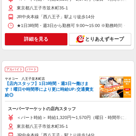
降：時給1320円〜 16時以降：時給1470円〜 ★土
東京都八王子市並木町35-1
東京都八王子市並木町35-1
曜＋100円 ★日・祝＋100円 ※アルバイトさんの
時給や募集内容はお問い合わせください
JR中央本線「西八王子」駅より徒歩14分
詳細を見る
キープ
★1日3時間・週3日から勤務可 9:00〜15:00 ※勤務
アルバイト
パート
詳細を見る
とりあえずキープ
ヤオコー 八王子並木町店
スーパーマーケットの青果スタッフ
＜パート時給＞ 時給1,320円〜1,570円（曜
日・時間帯による） 9時迄：時給1420円〜 9時以
降：時給1320円〜 16時以降：時給1470円〜 ★土
東京都八王子市並木町35-1
アルバイト
パート
曜＋100円 ★日・祝＋100円 ※アルバイトさんの
時給や募集内容はお問い合わせください
ヤオコー 八王子並木町店
詳細を見る
キープ
【店内スタッフ】1日3時間・週3日〜働けま
す！曜日や時間帯により更に時給UP♪交通費支
給◎
アルバイト
パート
ヤオコー 八王子並木町店
スーパーマーケットの寿司スタッフ
スーパーマーケットの店内スタッフ
＜パート時給＞ 時給1,320円〜1,570円（曜
＜パート時給＞ 時給1,320円〜1,570円（曜日・時間帯による
日・時間帯による） 9時迄：時給1420円〜 9時以
東京都八王子市並木町35-1
降：時給1320円〜 16時以降：時給1470円〜 ★土
東京都八王子市並木町35-1
曜＋100円 ★日・祝＋100円 ※アルバイトさんの
JR中央本線「西八王子」駅より徒歩14分