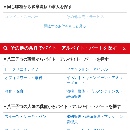
同じ職種から多摩境駅の求人を探す
コンビニ・スーパー
その他販売・サービス
関連する条件をもっと見る
同じ雇用形態から多摩境駅の求人を探す
アルバイト
パート
同じ特徴から多摩境駅の求人を探す
その他の条件でバイト・アルバイト・パートを探す
未経験歓迎
ミドル（40代～）活躍中
八王子市の職種からバイト・アルバイト・パートを探す
エルダー（50代～）活躍中
シニア（60代～）活躍中
IT・クリエイティブ
ファッション・アパレル
ボーナス・賞与あり
昇給あり
オフィスワーク・事務
イベント・キャンペーン・アミュ
週2～3日勤務OK
短時間勤務（1日4h以内）OK
ーズメント
扶養内勤務OK
交通費支給
教育・保育
清掃・警備・ビルメンテナンス・
設備管理
社会保険あり
社員登用あり
八王子市の人気の職種からバイト・アルバイト・パートを探す
同じ職種から求人を探す
スイーツ・ケーキ・パン
建物管理・設備管理・マンション
販売・接客サービス
管理員
コンビニ・スーパー