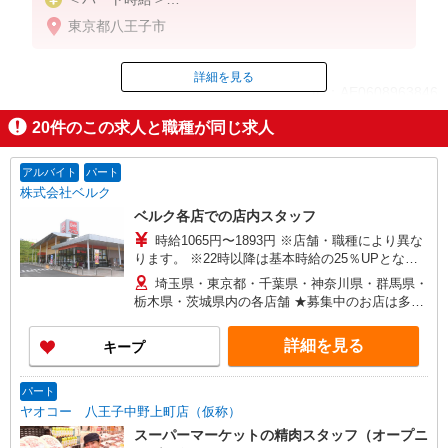
時給1,320円〜1,470円（曜日・時間帯による）
東京都八王子市
9時迄：時給1420円〜
9時以降：時給1320円〜
16時以降：時給1470円〜
詳細を見る
ID：AE0608963846
★土曜＋100円
★日・祝＋100円
20
件のこの求人と職種が同じ求人
※アルバイトさんの時給や募集内容はお問い合わせ
掲載期間終了
ください
アルバイト
パート
株式会社ベルク
ベルク各店での店内スタッフ
時給1065円〜1893円 ※店舗・職種により異な
ります。 ※22時以降は基本時給の25％UPとなり
ます。 ＜パートのみ＞ ★朝9時までは基本時給＋
埼玉県・東京都・千葉県・神奈川県・群馬県・
100円、17時以降は基本時給＋150円となります。
栃木県・茨城県内の各店舗 ★募集中のお店は多数
★日・祝日は全時間帯で時給＋100円となります。
ございます。 ★オープニングスタッフ募集のお店
★店舗により鮮魚手当・レジ手当があります。
もございます。 ＜埼玉県＞ さいたま市、川口市、
詳細を見る
キープ
戸田市、新座市、 八潮市、越谷市、所沢市、富士
見市、三芳町、ふじみ野市、狭山市、川越市、入
間市、飯能市、春日部市、 蓮田市、幸手市、久喜
パート
市、上尾市、北本市、坂戸市、鶴ヶ島市、毛呂山
ヤオコー 八王子中野上町店（仮称）
町、東松山市、鴻巣市、行田市、 羽生市、加須
スーパーマーケットの精肉スタッフ（オープニ
市、熊谷市、深谷市、本庄市、上里町、秩父市、