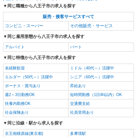
ングスタッフ）
同じ職種から八王子市の求人を探す
■パートナーさん 時給1,320円〜1,570円 ★9時
迄＋100円、17時以降＋150円 ★土・日・祝日＋
販売・接客サービスすべて
100円 ★賞与年2回あり
東京都八王子市中野上町4丁目3654（仮）
コンビニ・スーパー
その他販売・サービス
同じ雇用形態から八王子市の求人を探す
詳細を見る
キープ
アルバイト
パート
パート
ヤオコー 八王子中野上町店（仮称）
同じ特徴から八王子市の求人を探す
スーパーマーケットの日配スタッフ（オープニ
未経験歓迎
ミドル（40代～）活躍中
ングスタッフ）
エルダー（50代～）活躍中
シニア（60代～）活躍中
■パートナーさん 時給1,320円〜1,570円 ★9時
迄＋100円、17時以降＋150円 ★土・日・祝日＋
ボーナス・賞与あり
昇給あり
100円 ★賞与年2回あり
東京都八王子市中野上町4丁目3654（仮）
週2～3日勤務OK
短時間勤務（1日4h以内）OK
扶養内勤務OK
交通費支給
詳細を見る
キープ
社会保険あり
社員登用あり
同じ沿線・駅から求人を探す
京王相模原線(東京都)
多摩境駅