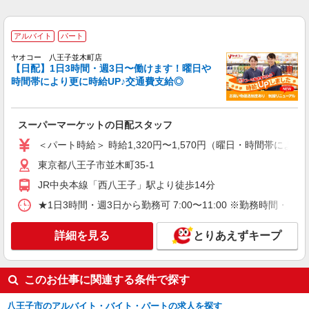
株式会社シエロ
家電量販店スマホの保険コーナースタッフ
アルバイト
パート
時給1500円〜 ※残業代支給 ★交通費別途支給
（規定あり） ゜+゜・。○。・゜+゜・。○。・゜
ヤオコー 八王子並木町店
+゜ 入社祝い金10万円支給(規定有) お友達を紹介
【日配】1日3時間・週3日〜働けます！曜日や
東京都八王子市の家電量販店
頂くと, インセンティブ支給(規定有) ★月2回払
時間帯により更に時給UP♪交通費支給◎
い・週払い可能（規程有）★ ゜・。○。・゜
詳細を見る
キープ
+゜・。○。・゜+゜
スーパーマーケットの日配スタッフ
パート
＜パート時給＞ 時給1,320円〜1,570円（曜日・時間帯による
ブルーミングブルーミー セレオ八王子店
食品スーパースタッフ（一般食品）
東京都八王子市並木町35-1
時給：1289円（一般食品） ※曜日・時間帯に
JR中央本線「西八王子」駅より徒歩14分
よって加算 ▼詳細は以下の通り 日・祝日／時給
★1日3時間・週3日から勤務可 7:00〜11:00 ※勤務
125円増 7:30〜8:00／時給200円増 18:00以降／時
東京都八王子市旭町1-1 セレオ八王子北館内
給200円増 ★学生以外の長期希望の方はパート対
象です。 ★職種を限定しての募集のため、勤務時
詳細を見る
とりあえずキープ
詳細を見る
キープ
間・曜日の項目をご確認ください。
パート
このお仕事に関連する条件で探す
ヤオコー 八王子中野上町店（仮称）
スーパーマーケットの精肉スタッフ（オープニ
八王子市のアルバイト・バイト・パートの求人を探す