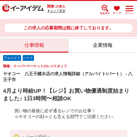
関東
の求人
▼エリア変更
この求人の応募期間は既に終了しております。
仕事情報
企業情報
アルバイト
パート
職種：スーパーマーケットのレジスタッフ
ヤオコー 八王子鑓水店の求人情報詳細（アルバイト/パート） - 八
王子市
4月より時給UP！【レジ】お買い物優遇制度始まり
ました♪ 1日3時間〜相談OK
買い物の最後に必ず通るレジでのお仕事！
≪ヤオコーの顔≫とも言える部門でご活躍ください。
＜パート時給＞