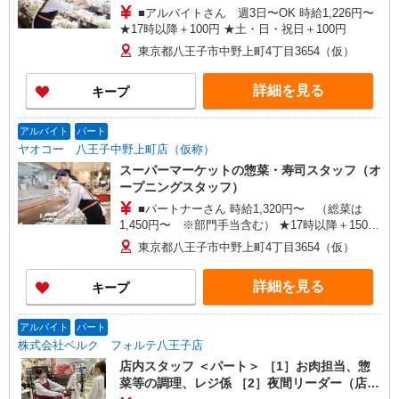
■アルバイトさん 週3日〜OK 時給1,226円〜
★17時以降＋100円 ★土・日・祝日＋100円
東京都八王子市中野上町4丁目3654（仮）
詳細を見る
キープ
アルバイト
パート
ヤオコー 八王子中野上町店（仮称）
スーパーマーケットの惣菜・寿司スタッフ（オ
ープニングスタッフ）
■パートナーさん 時給1,320円〜 （総菜は
1,450円〜 ※部門手当含む） ★17時以降＋150円
★土・日・祝日＋100円 ★賞与年2回あり ■アルバ
東京都八王子市中野上町4丁目3654（仮）
イトさん 週3日〜OK 時給1,226円〜 ★17時以降
＋100円 ★土・日・祝日＋100円
詳細を見る
キープ
アルバイト
パート
株式会社ベルク フォルテ八王子店
店内スタッフ ＜パート＞ ［1］お肉担当、惣
菜等の調理、レジ係 ［2］夜間リーダー（店舗