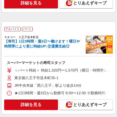
詳細を見る
とりあえずキープ
アルバイト
パート
中央コンタクト
［1］店舗スタッフ ［2］ビラ配布スタッフ
［1］［アルバイト］ 時給1,300円〜1,350円
※出勤曜日により異なる ［2］［アルバイト・パ
アルバイト
パート
ート］ 時給1,700円
東京都八王子市東浅川町550-1 イーアス高尾
ヤオコー 八王子並木町店
【寿司】1日3時間・週3日〜働けます！曜日や
詳細を見る
キープ
時間帯により更に時給UP♪交通費支給◎
正社員
スーパーマーケットの寿司スタッフ
SN NISHIKAWA
寝装品の販売スタッフ
＜パート時給＞ 時給1,320円〜1,570円（曜日・時間帯による
［正社員］月給240,000円〜（固定残業代込
東京都八王子市並木町35-1
み） ＜固定残業代を含みます（超過分全額支給）
＞ ・月給240,000円の場合、35,000円（21h/月）
JR中央本線「西八王子」駅より徒歩14分
東京都八王子市南大沢1-600 三井アウトレッ
・前職やこれまでの経験を考慮 ・賞与年2回（7
トパーク 多摩南大沢
★1日3時間・週3日から勤務可 8:00〜12:00 ※勤務
月・12月） ◎販売ノルマがないので安心 ◎販売
実績優秀者にはインセンティブあり 数字のプレッ
詳細を見る
キープ
シャーに追われる心配はなく、売れた時に収入が
詳細を見る
とりあえずキープ
アップする「いいとこ取り」なので 安心してスタ
ートできます！
派遣社員
紹介予定派遣