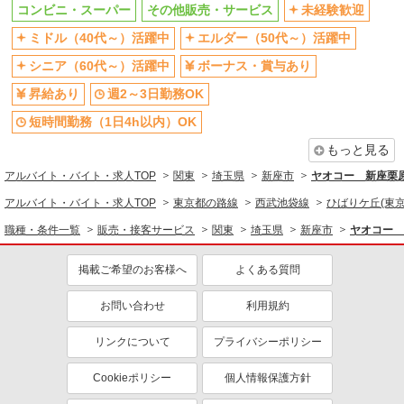
コンビニ・スーパー
その他販売・サービス
未経験歓迎
ボーナス・賞与あり
週2～3日勤務OK
ミドル（40代～）活躍中
エルダー（50代～）活躍中
短時間勤務（1日4h以内）OK
扶養内勤務OK
シニア（60代～）活躍中
ボーナス・賞与あり
交通費支給
社会保険あり
昇給あり
週2～3日勤務OK
社員登用あり
短時間勤務（1日4h以内）OK
もっと見る
アルバイト・バイト・求人TOP
関東
埼玉県
新座市
ヤオコー 新座栗
アルバイト・バイト・求人TOP
東京都の路線
西武池袋線
ひばりケ丘(東京
職種・条件一覧
販売・接客サービス
関東
埼玉県
新座市
ヤオコー 
掲載ご希望のお客様へ
よくある質問
お問い合わせ
利用規約
リンクについて
プライバシーポリシー
Cookieポリシー
個人情報保護方針