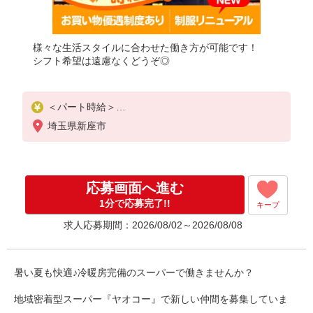
様々な生活スタイルに合わせた働き方が可能です！
シフト希望は遠慮なくどうぞ◎
＜パート時給＞
時給1,280円〜1,530円（曜日・時間帯による）
埼玉県新座市
時給1280円〜
18時以降：時給1430円〜
★土曜＋100円
★日・祝＋100円
応募画面へ進む
※アルバイトさんの時給や募集内容はお問い合わせ
ください
1分で応募完了!!
キープ
求人応募期間：2026/08/02～2026/08/08
暑い夏も快適♪冷暖房完備のスーパーで働きませんか？
地域密着型スーパー『ヤオコー』で新しい仲間を募集していま
す！