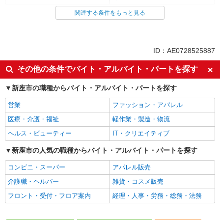
関連する条件をもっと見る
同じ雇用形態からひばりケ丘(東京)駅の求人を探す
アルバイト
パート
同じ特徴からひばりケ丘(東京)駅の求人を探す
ID：AE0728525887
未経験歓迎
ミドル（40代～）活躍中
その他の条件でバイト・アルバイト・パートを探す
エルダー（50代～）活躍中
シニア（60代～）活躍中
新座市の職種からバイト・アルバイト・パートを探す
ボーナス・賞与あり
昇給あり
営業
ファッション・アパレル
週2～3日勤務OK
短時間勤務（1日4h以内）OK
医療・介護・福祉
軽作業・製造・物流
扶養内勤務OK
交通費支給
ヘルス・ビューティー
IT・クリエイティブ
社会保険あり
社員登用あり
新座市の人気の職種からバイト・アルバイト・パートを探す
同じ職種から求人を探す
コンビニ・スーパー
アパレル販売
販売・接客サービス
介護職・ヘルパー
雑貨・コスメ販売
コンビニ・スーパー
フロント・受付・フロア案内
経理・人事・労務・総務・法務
同じ特徴から求人を探す
未経験歓迎
ミドル（40代～）活躍中