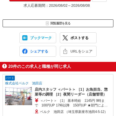
※面接当日の急な発熱や体調不良がある場合は面接日を再設定させ
求人応募期間：2026/08/02～2026/08/08
て頂きますので、無理をせずお気軽にご連絡ください。
閲覧履歴を見る
ブックマーク
ポストする
シェアする
URLをシェア
20
件のこの求人と職種が同じ求人
パート
株式会社ベルク 池田店
店内スタッフ ＜パート＞ ［1］お魚担当、惣
菜等の調理 ［2］夜間リーダー（店舗管理）
＜パート＞ ［1］ 基本時給 1145円 9時ま
で 100円UP 17時以降 150円UP ★部門により
別途手当がつく場合あり ［2］ 9時〜17時 基本
ベルク 池田店 （埼玉県新座市池田4-5-12）
時給1440円 17時〜22時 時給1590円（一律夜間