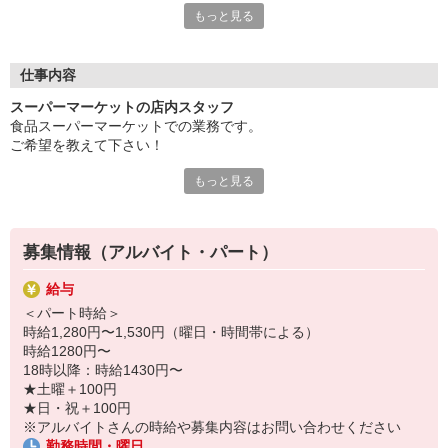
もっと見る
毎日暑いこの季節も、ヤオコーなら冷暖房完備の店内勤務だから
快適。
炎天下での作業や暑さ対策の心配が少なく、天候を気にせず働け
ます♪
仕事内容
「外の仕事は暑くて大変そう…」
スーパーマーケットの店内スタッフ
「夏でも快適な環境で働きたい」
食品スーパーマーケットでの業務です。
そんな方にもピッタリのお仕事です！
ご希望を教えて下さい！
勤務時間や日数は相談OK。短時間勤務や扶養内勤務も可能なの
で、お子様の送迎や学校行事、家庭の予定に合わせて無理なく働
もっと見る
日配、加工食品、レジ
けます。
お仕事はみんなで丁寧にサポートするので、久しぶりのお仕事復
ヤオコーについての取材記事公開中！
帰でも安心です。
『ヤオコー ジモコロ』で検索ください♪
募集情報（アルバイト・パート）
https://www.e-aidem.com/ch/jimocoro/entry/miku29
パートスタッフの平均勤続年数は7.2年！働きやすい環境だから
こそ、多くのスタッフが長く活躍しています。
給与
＜パート時給＞
ヤオコーのおすすめポイント
時給1,280円〜1,530円（曜日・時間帯による）
■短時間勤務OK・扶養内勤務OK
時給1280円〜
■家庭やお子様の都合によるお休み相談OK
18時以降：時給1430円〜
■未経験・ブランク歓迎
★土曜＋100円
■年2回賞与あり
★日・祝＋100円
■昇給制度＆キャリアアップ制度あり
※アルバイトさんの時給や募集内容はお問い合わせください
■正社員登用制度あり
勤務時間・曜日