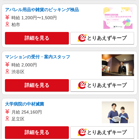
食品スーパースタッフ（寿司、ベーカリー、一
般食品）
アパレル用品や雑貨のピッキング検品
大学・専門学生／時給1180円〜 高校生／時給
時給 1,200円〜1,500円
1141円 ★職種を限定しての募集のため、勤務時
柏市
間・曜日の項目をご確認ください。
埼玉県新座市野寺2-6-38
詳細を見る
とりあえずキープ
詳細を見る
キープ
アルバイト
マンションの受付・案内スタッフ
いなげや 新座東店
時給 2,000円
食品スーパースタッフ（生鮮夜間業務）
渋谷区
大学・専門学生／時給1141円〜 高校生／時給
1141円 ★職種を限定しての募集のため、勤務時
詳細を見る
とりあえずキープ
間・曜日の項目をご確認ください。
埼玉県新座市東3-1-1
詳細を見る
大学病院の中材滅菌
キープ
月給 254,160円
パート
足立区
いなげや 大泉学園店
食品スーパースタッフ（寿司、惣菜、青果夜間
詳細を見る
とりあえずキープ
業務）