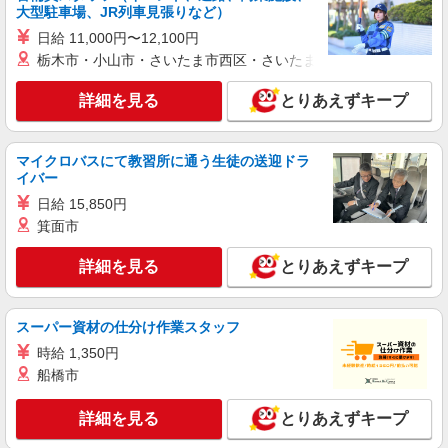
いなげや 新座東店
大型駐車場、JR列車見張りなど）
食品スーパースタッフ（ベーカリー）
日給 11,000円〜12,100円
時給：1204円（ベーカリー） ※曜日・時間帯
栃木市・小山市・さいたま市西区・さいたま市岩槻区・久喜市・
によって加算 ▼詳細は以下の通り 日・祝日／時給
125円増 ★学生以外の長期希望の方はパート対象
埼玉県新座市東3-1-1
詳細を見る
とりあえずキープ
です。 ★職種を限定しての募集のため、勤務時
間・曜日の項目をご確認ください。
詳細を見る
キープ
マイクロバスにて教習所に通う生徒の送迎ドラ
イバー
パート
日給 15,850円
いなげや 新座野寺店
箕面市
食品スーパースタッフ（寿司、ベーカリー、鮮
魚、一般食品）
詳細を見る
とりあえずキープ
時給：1413円（寿司・鮮魚） 時給：1226円
（ベーカリー・一般食品） ※曜日・時間帯によっ
て加算 ▼詳細は以下の通り 日・祝日／時給125円
埼玉県新座市野寺2-6-38
スーパー資材の仕分け作業スタッフ
増 7:00〜8:00／時給200円増 ★学生以外の長期希
望の方はパート対象です。 ★職種を限定しての募
時給 1,350円
詳細を見る
キープ
集のため、勤務時間・曜日の項目をご確認くださ
船橋市
い。
アルバイト
詳細を見る
とりあえずキープ
いなげや 新座野寺店