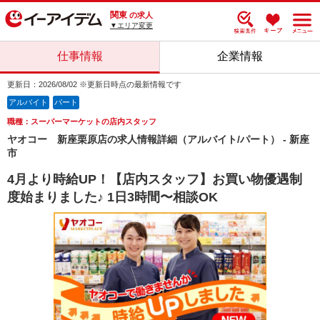
関東
の求人
▼エリア変更
仕事情報
企業情報
更新日：2026/08/02 ※更新日時点の最新情報です
アルバイト
パート
職種：スーパーマーケットの店内スタッフ
ヤオコー 新座栗原店の求人情報詳細（アルバイト/パート） - 新座
市
4月より時給UP！【店内スタッフ】お買い物優遇制
度始まりました♪ 1日3時間〜相談OK