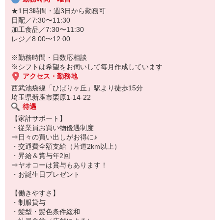
★1日3時間・週3日から勤務可
「夏でも快適に働きたい」「家庭と両立しながら収入を増やした
日配／7:30〜11:30
い」そんな方は、ぜひヤオコーへ！
加工食品／7:30〜11:30
レジ／8:00〜12:00
※勤務時間・日数応相談
※シフトは希望をお伺いして毎月作成しています
アクセス・勤務地
西武池袋線「ひばりヶ丘」駅より徒歩15分
埼玉県新座市栗原1-14-22
待遇
【家計サポート】
・従業員お買い物優遇制度
⇒日々の買い出しがお得に♪
・交通費全額支給（片道2km以上）
・昇給＆賞与年2回
⇒ヤオコーは賞与もあります！
・お誕生日プレゼント
【働きやすさ】
・制服貸与
・髪型・髪色条件緩和