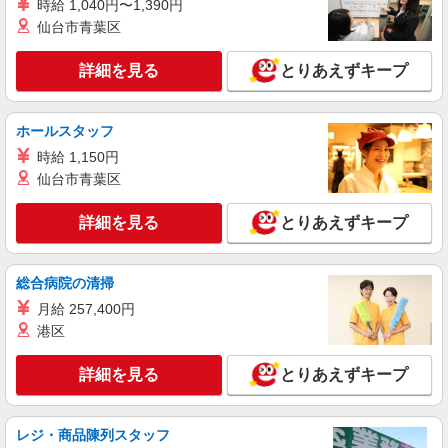
時給 1,040円〜1,390円
詳細を見る
キープ
仙台市青葉区
NEW
アルバイト
詳細を見る
とりあえずキープ
ライフ新座店（店舗コード635）
（早朝）荷受け・商品陳列
時給1,200円
ホールスタッフ
ライフ新座店 埼玉県新座市栗原4-12-25
時給 1,150円
仙台市青葉区
詳細を見る
キープ
詳細を見る
とりあえずキープ
正社員
カーブス新座野火止【91421】
総合病院の清掃
女性専用フィットネスの接客スタッフ
月給 257,400円
月給27万円以上 研修中 月給24万円(研修期間3
ヶ月 習熟度により変動) ※カーブス本部の研修終
港区
了まで 月給24万円 基本給24万円 資格手当3万円
カーブス新座野火止
（本部研修終了後支給） 残業代別途支給（基本的
詳細を見る
とりあえずキープ
に残業はありません！） 交通費支給 【残業した場
詳細を見る
キープ
合の支給例】 残業代1,986円〜 1ヵ月最大10時間
残業した場合289,860円〜
レジ・商品陳列スタッフ
パート