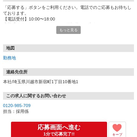
「応募する」ボタンをご利用ください。電話でのご応募もお待ちし
ております。
【電話受付】10:00〜18:00
応募受付後はSMS・Eメール・お電話等でご連絡させていただきま
もっと見る
す。
SMS（携帯電話）の場合
下記の発信番号にてSMSが届きます。
地図
●SoftBank／Y!mobileの場合：22841
勤務地
●Docomo及びauの場合：05088921077
Eメールの場合
連絡先住所
「＠yaoko-job.net」のドメインからメール発信されます。
本社/埼玉県川越市新宿町1丁目10番地1
※面接は随時店舗にて行います。面接時には、履歴書を持参くださ
い。
この求人に関するお問い合わせ
※なお、応募書類の返却はいたしませんのでご了承ください。
0120-985-709
担当：採用係
‥選考フロー‥
一例）ご応募いただいた店舗にて面接1回⇒合否のご連絡
◎入社時期は柔軟に対応可能です。現在別のお仕事で就業中の方も
応募画面へ進む
お気軽にお問い合わせください！
1分で応募完了!!
キープ