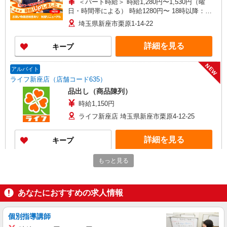
＜パート時給＞ 時給1,280円〜1,530円（曜
日・時間帯による） 時給1280円〜 18時以降：時
給1430円〜 ★土曜＋100円 ★日・祝＋100円 ※ア
埼玉県新座市栗原1-14-22
ルバイトさんの時給や募集内容はお問い合わせく
ださい
詳細を見る
キープ
NEW
アルバイト
ライフ新座店（店舗コード635）
品出し（商品陳列）
時給1,150円
ライフ新座店 埼玉県新座市栗原4-12-25
詳細を見る
キープ
NEW
もっと見る
パート
ライフ新座店（店舗コード635）
惣菜
あなたにおすすめの求人情報
時給1,150円以上
ライフ新座店 埼玉県新座市栗原4-12-25
個別指導講師