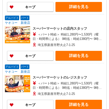
手当含む） ※22時以降 基本時給より25％UP ★
詳細を見る
キープ
評価制度で時給UP！ ★パートは日・祝日は更に
時給100円UP！ 上記時間帯は募集時間ではありま
せん。募集時間は勤務時間・曜日欄でご確認くだ
アルバイト
パート
さい。
ヤオコー 新座店
スーパーマーケットの店内スタッフ
＜パート時給＞ 時給1,280円〜1,530円（曜
日・時間帯による） 9時迄：時給1380円〜 9時以
降：時給1280円〜 16時以降：時給1430円〜 ★土
埼玉県新座市野火止7-1-25
曜＋100円 ★日・祝＋100円 ※アルバイトさんの
時給や募集内容はお問い合わせください
詳細を見る
キープ
アルバイト
パート
ヤオコー 新座店
スーパーマーケットのレジスタッフ
＜パート時給＞ 時給1,280円〜1,530円（曜
日・時間帯による） 9時迄：時給1380円〜 9時以
降：時給1280円〜 16時以降：時給1430円〜 ★土
埼玉県新座市野火止7-1-25
曜＋100円 ★日・祝＋100円 ※アルバイトさんの
時給や募集内容はお問い合わせください
詳細を見る
キープ