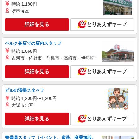
時給 1,180円
サミットストア 新座片山店
堺市堺区
スーパー店内総菜スタッフ
時給1141円 ★22時以降は平日時給の3割増！
詳細を見る
とりあえずキープ
（22時以降の勤務がある場合）
■サミットストア 新座片山店 埼玉県新座市
片山3-10-50
ベルク各店での店内スタッフ
時給 1,065円
詳細を見る
キープ
古河市・佐野市・前橋市・高崎市・伊勢崎市・太田市・館林市・
パート
詳細を見る
とりあえずキープ
サミットストア 新座片山店
スーパー店内青果スタッフ
時給1141円 ★22時以降は平日時給の3割増！
ビルの清掃スタッフ
（22時以降の勤務がある場合）
時給 1,200円〜1,200円
■サミットストア 新座片山店 埼玉県新座市
大阪市北区
片山3-10-50
詳細を見る
とりあえずキープ
詳細を見る
キープ
パート
警備員スタッフ（イベント、道路、商業施設、