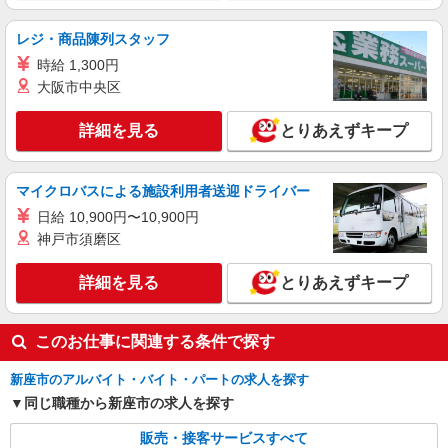
時給：1413円（寿司・惣菜） 時給：1276円
（青果夜間業務） ※曜日・時間帯によって加算 ▼
レジ・商品陳列スタッフ
詳細は以下の通り 日・祝日／時給125円増 7:30〜
埼玉県新座市栄4-1-26
時給 1,300円
8:00／時給200円増 18:00以降／時給200円増
大阪市中央区
22:00以降／時給30％増（深夜割増） ★学生以外
詳細を見る
キープ
の長期希望の方はパート対象です。 ★職種を限定
しての募集のため、勤務時間・曜日の項目をご確
詳細を見る
とりあえずキープ
認ください。
アルバイト
いなげや 大泉学園店
マイクロバスによる施設利用者送迎ドライバー
食品スーパースタッフ（惣菜、一般食品、青
果）
日給 10,900円〜10,900円
神戸市須磨区
大学・専門学生／時給1141円〜 高校生／時給
1141円（22:00までの勤務） ※22:00以降／時給
30％増（深夜割増） ★職種を限定しての募集のた
詳細を見る
とりあえずキープ
埼玉県新座市栄4-1-26
め、勤務時間・曜日の項目をご確認ください。
詳細を見る
キープ
このお仕事に関連する条件で探す
新座市のアルバイト・バイト・パートの求人を探す
同じ職種から新座市の求人を探す
販売・接客サービスすべて