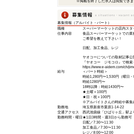
※掲載を終了した求人は閲覧できま
募集情報（アルバイト・パート）
職種
スーパーマーケットの店内スタ
仕事内容
食品スーパーマーケットでの業
ご希望を教えて下さい！
日配、加工食品、レジ
ヤオコーについての取材記事公
『ヤオコー ジモコロ』で検索
https://www.e-aidem.com/ch/jim
給与
＜パート時給＞
時給1,280円〜1,530円（曜
時給1280円〜
18時以降：時給1430円〜
★土曜＋100円
★日・祝＋100円
※アルバイトさんの時給や募集
勤務地
埼玉県新座市栗原1-14-22
交通アクセス
西武池袋線「ひばりヶ丘」駅よ
勤務時間・曜日
★1日3時間・週3日から勤務可
日配／7:30〜11:30
加工食品／7:30〜11:30
レジ／8:00〜12:00