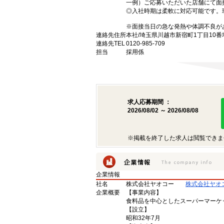
一例）ご応募いただいた店舗にて面
◎入社時期は柔軟に対応可能です。
※面接当日の急な発熱や体調不良が
連絡先住所
本社/埼玉県川越市新宿町1丁目10番
連絡先TEL
0120-985-709
担当
採用係
求人応募期間 ：
2026/08/02 ～ 2026/08/08
※掲載を終了した求人は閲覧できま
企業情報
社名
株式会社ヤオコー
株式会社ヤオ
企業概要
【事業内容】
食料品を中心としたスーパーマーケ
【設立】
昭和32年7月