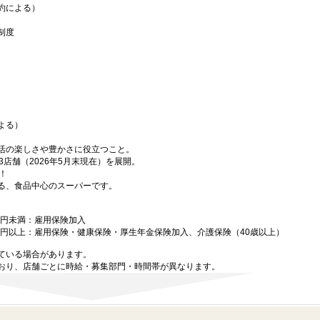
約による）
制度
よる）
活の楽しさや豊かさに役立つこと。
3店舗（2026年5月末現在）を展開。
！
る、食品中心のスーパーです。
00円未満：雇用保険加入
000円以上：雇用保険・健康保険・厚生年金保険加入、介護保険（40歳以上）
ている場合があります。
おり、店舗ごとに時給・募集部門・時間帯が異なります。