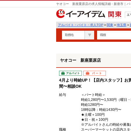
ヤオコー 新座栗原店の求人情報詳細 - 新座市｜
エ
関東
アルバイト・バイト・求人TOP
>
関東
>
埼玉県
>
勤務地
職種
ヤオコー 新座栗原店
アルバイト
パート
4月より時給UP！【店内スタッフ】お買
間〜相談OK
給与
＜パート時給＞
時給1,280円〜1,530円（曜
時給1280円〜
18時以降：時給1430円〜
★土曜＋100円
★日・祝＋100円
※アルバイトさんの時給や募集
職種
スーパーマーケットの店内スタ