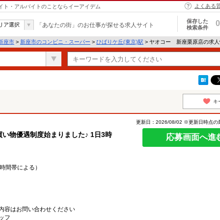
よくある
バイト・アルバイトのことならイーアイデム
保存した
0
リア選択
「あなたの街」のお仕事が探せる求人サイト
検索条件
新座市
>
新座市のコンビニ・スーパー
>
ひばりケ丘(東京)駅
> ヤオコー 新座栗原店の求
キ
更新日：2026/08/02 ※更新日時点
い物優遇制度始まりました♪ 1日3時
応募画面へ進
日・時間帯による）
内容はお問い合わせください
ッフ