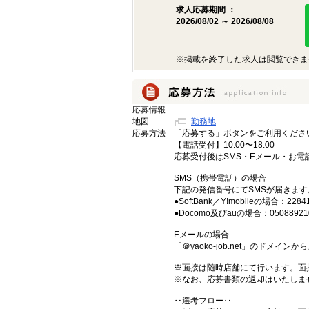
求人応募期間 ：
2026/08/02 ～ 2026/08/08
※掲載を終了した求人は閲覧できま
応募情報
地図
勤務地
応募方法
「応募する」ボタンをご利用くださ
【電話受付】10:00〜18:00
応募受付後はSMS・Eメール・お
SMS（携帯電話）の場合
下記の発信番号にてSMSが届きます
●SoftBank／Y!mobileの場合：2284
●Docomo及びauの場合：05088921
Eメールの場合
「＠yaoko-job.net」のドメイ
※面接は随時店舗にて行います。面
※なお、応募書類の返却はいたしま
‥選考フロー‥