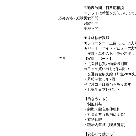
※勤務時間・日数応相談
※シフトは希望をお伺いして毎
応募資格・経験
男女不問
経験不問
学歴不問
★未経験者歓迎！
★フリーター・主婦（夫）の方
★パート・バイトデビューの方
短期・単発のお仕事やスポッ
待遇
【家計サポート】
・従業員お買い物優遇制度
⇒日々の買い出しがお得に♪
・交通費全額支給（片道2km以
・昇給＆賞与年2回
⇒ヤオコーは賞与もあります！
・お誕生日プレゼント
【働きやすさ】
・制服貸与
・髪型・髪色条件緩和
・社員食堂（店舗による）
・有給休暇
・職場内禁煙（喫煙所有）
【安心して働ける】