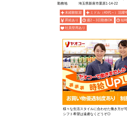
勤務地
埼玉県新座市栗原1-14-22
未経験歓迎
ミドル（40代～）活躍
昇給あり
週2～3日勤務OK
短時
社員登用あり
様々な生活スタイルに合わせた働き方が
シフト希望は遠慮なくどうぞ◎