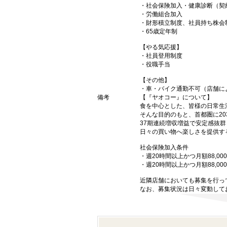
・社会保険加入・健康診断（契
・労働組合加入
・財形積立制度、社員持ち株会
・65歳定年制
【やる気応援】
・社員登用制度
・役職手当
【その他】
・車・バイク通勤不可（店舗に
備考
【『ヤオコー』について】
食を中心とした、皆様の日常生
そんな目的のもと、首都圏に20
37期連続増収増益で安定感抜群
日々の買い物へ楽しさを提供す
社会保険加入条件
・週20時間以上かつ月額88,0
・週20時間以上かつ月額88,
近隣店舗においても募集を行っ
なお、募集状況は日々変動して