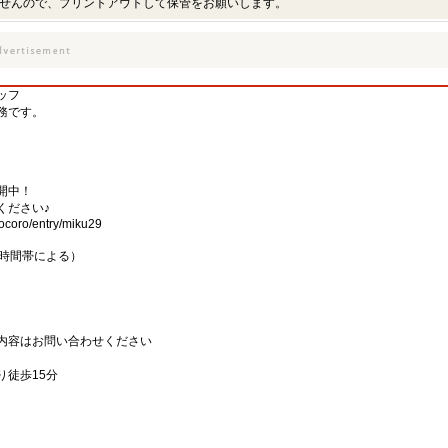
せんので、プリントアウトして保管をお願いします。
ッフ
務です。
開中！
ください♪
ocoro/entry/miku29
日・時間帯による）
内容はお問い合わせください
り徒歩15分