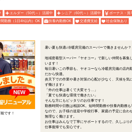
中
エルダー（50代～）活躍中
シニア（60代～）活躍中
ボーナス・賞
間勤務（1日4h以内）OK
扶養内勤務OK
交通費支給
社会保険あり
暑い夏も快適♪冷暖房完備のスーパーで働きませんか？
地域密着型スーパー『ヤオコー』で新しい仲間を募集
います！
毎日暑いこの季節も、ヤオコーなら冷暖房完備の店内
だから快適。
炎天下での作業や暑さ対策の心配が少なく、天候を気
ず働けます♪
「外の仕事は暑くて大変そう…」
「夏でも快適な環境で働きたい」
そんな方にもピッタリのお仕事です！
勤務時間や日数は相談OK。短時間勤務や扶養内勤務も
なので、お子様の送迎や学校行事、家庭の予定に合わ
可能です！
無理なく働けます。
お仕事はみんなで丁寧にサポートするので、久しぶり
仕事復帰でも安心です。