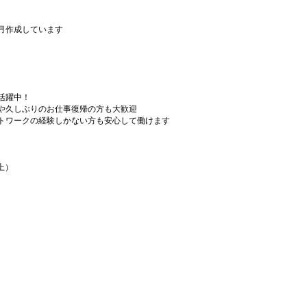
月作成しています
活躍中！
や久しぶりのお仕事復帰の方も大歓迎
トワークの経験しかない方も安心して働けます
上）