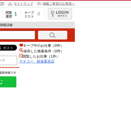
質問
サイトマップ
掲載ご希望のお客様へ
閲覧
キープ
1
0
履歴
リスト
ログイン
人情報詳細
キープ中のお仕事（0件）
保存した検索条件（
0
件）
閲覧したお仕事（1件）
ープ
ヤオコー 新座栗原店
の最新情報です
む