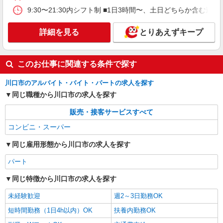
9:30〜21:30内シフト制 ■1日3時間〜、土日どちらか含む週2日〜
アルバイト
パート
ヤオコー 川口SKIPシティ店
詳細を見る
とりあえずキープ
スーパーマーケットのベーカリースタッフ
＜パート時給＞ 時給1,230円〜1,480円（曜
このお仕事に関連する条件で探す
日・時間帯による） 時給1230円〜 19時以降：時
給1380円〜 ★土曜＋100円 ★日・祝＋100円 ※ア
埼玉県川口市上青木4-13-78
ルバイトさんの時給や募集内容はお問い合わせく
川口市のアルバイト・バイト・パートの求人を探す
ださい
同じ職種から川口市の求人を探す
詳細を見る
キープ
販売・接客サービスすべて
アルバイト
パート
コンビニ・スーパー
ヤオコー 川口SKIPシティ店
スーパーマーケットの店内スタッフ
同じ雇用形態から川口市の求人を探す
＜パート時給＞ ■惣菜 時給1,330円〜1,580円
パート
（曜日・時間帯による） 時給1330円〜 19時以
降：時給1480円〜 ★土曜＋100円 ★日・祝＋100
埼玉県川口市上青木4-13-78
同じ特徴から川口市の求人を探す
円 ■惣菜以外 時給1,230円〜1,480円（曜日・時間
帯による） 時給1230円〜 19時以降：時給1380
未経験歓迎
週2～3日勤務OK
詳細を見る
キープ
円〜 ★土曜＋100円 ★日・祝＋100円 ※アルバイ
トさんの時給や募集内容はお問い合わせください
短時間勤務（1日4h以内）OK
扶養内勤務OK
アルバイト
パート