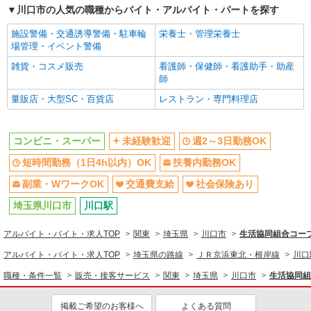
川口市の人気の職種からバイト・アルバイト・パートを探す
販売・接客サービス
［アルバイト・パート］ 時給1,141円〜（大学
生は時給1,200円／高校生は時給1,141円） レジ
コンビニ・スーパー
施設警備・交通誘導警備・駐車輪
栄養士・管理栄養士
［1］：時給1,150円〜 (土1,200円・日祝1,300円)
埼玉県川口市宮町18-9 ララガーデン川口
場管理・イベント警備
レジ［2］：時給1,200円 (17:00〜閉店作業
同じ特徴から求人を探す
21:15迄) 精肉：時給1,150円〜 (経験者技術内容
雑貨・コスメ販売
看護師・保健師・看護助手・助産
詳細を見る
キープ
により応相談) 開店作業：時給1,200円 (開店ま
師
未経験歓迎
週2～3日勤務OK
での納品・品出し・商品製造) 閉店作業：時給
量販店・大型SC・百貨店
レストラン・専門料理店
1,200円 （作業場清掃・値下げ等閉店に関わる
短時間勤務（1日4h以内）OK
扶養内勤務OK
アルバイト
作業） アルバイト：時給 大学生1,200円・高校
サミットストア 川口赤井店
副業・WワークOK
交通費支給
生1,141円 ※面接時にて詳細はきちんと説明いた
スーパー店内レジスタッフ
します。
コンビニ・スーパー
未経験歓迎
週2～3日勤務OK
社会保険あり
時給1141円 ★22時以降は平日時給の3割増！
短時間勤務（1日4h以内）OK
扶養内勤務OK
（22時以降の勤務がある場合）
■サミットストア 川口赤井店 埼玉県川口市
副業・WワークOK
交通費支給
社会保険あり
赤井2-3-7
埼玉県川口市
川口駅
詳細を見る
キープ
アルバイト・バイト・求人TOP
関東
埼玉県
川口市
生活協同組合コー
アルバイト・バイト・求人TOP
埼玉県の路線
ＪＲ京浜東北・根岸線
川口
職種・条件一覧
販売・接客サービス
関東
埼玉県
川口市
生活協同組
掲載ご希望のお客様へ
よくある質問