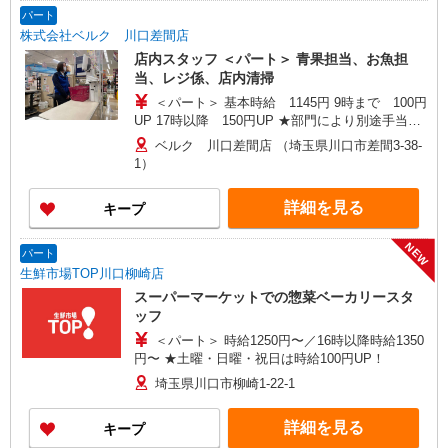
パート
株式会社ベルク 川口差間店
店内スタッフ ＜パート＞ 青果担当、お魚担
当、レジ係、店内清掃
＜パート＞ 基本時給 1145円 9時まで 100円
UP 17時以降 150円UP ★部門により別途手当が
つく場合あり ※22時以降 基本時給より25％UP
ベルク 川口差間店 （埼玉県川口市差間3-38-
★評価制度で時給UP！ ★パートは日・祝日は更
1）
に時給100円UP！ 上記時間帯は募集時間ではあり
ません。募集時間は勤務時間・曜日欄でご確認く
詳細を見る
キープ
ださい。
NEW
パート
生鮮市場TOP川口柳崎店
スーパーマーケットでの惣菜ベーカリースタ
ッフ
＜パート＞ 時給1250円〜／16時以降時給1350
円〜 ★土曜・日曜・祝日は時給100円UP！
埼玉県川口市柳崎1-22-1
詳細を見る
キープ