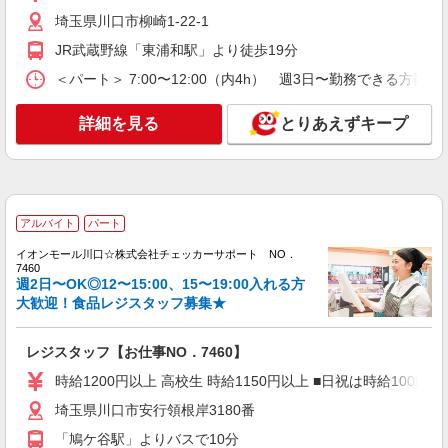
ルバイトさんの時給や募集内容はお問い合わせく
埼玉県川口市柳崎1-22-1
ださい
詳細を見る
キープ
JR武蔵野線「東浦和駅」より徒歩19分
＜パート＞ 7:00〜12:00（内4h） 週3日〜勤務でき
アルバイト
パート
ヤオコー 川口SKIPシティ店
詳細を見る
とりあえずキープ
スーパーマーケットの惣菜スタッフ
＜パート時給＞ 時給1,330円〜1,580円（曜
日・時間帯による） 時給1330円〜 19時以降：時
給1480円〜 ★土曜＋100円 ★日・祝＋100円 ※ア
埼玉県川口市上青木4-13-78
ルバイトさんの時給や募集内容はお問い合わせく
アルバイト
パート
ださい
詳細を見る
キープ
イオンモール川口☆株式会社チェッカーサポート NO．
7460
週2日〜OK◎12〜15:00、15〜19:00入れる方
アルバイト
パート
大歓迎！食品レジスタッフ募集★
ヤオコー 川口SKIPシティ店
スーパーマーケットの青果スタッフ
レジスタッフ【お仕事NO．7460】
＜パート時給＞ 時給1,230円〜1,480円（曜
日・時間帯による） 時給1230円〜 19時以降：時
時給1200円以上 高校生 時給1150円以上 ■日祝は時給100円UP
給1380円〜 ★土曜＋100円 ★日・祝＋100円 ※ア
埼玉県川口市上青木4-13-78
埼玉県川口市安行領根岸3180番
ルバイトさんの時給や募集内容はお問い合わせく
ださい
「鳩ケ谷駅」よりバスで10分
詳細を見る
キープ