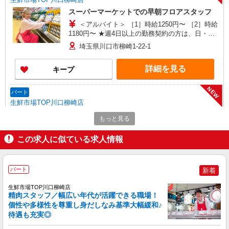
スーパーマーケットでの早朝フロアスタッフ
＜アルバイト＞ ［1］時給1250円〜 ［2］時給
1180円〜 ★週4日以上の勤務契約の方は、日・祝
日は時給100円UP！
埼玉県川口市柳崎1-22-1
詳細を見る
キープ
NEW
パート
生鮮市場TOP川口柳崎店
スーパーマーケットでのフロアスタッフ
もっと見る
＜パート＞ 時給1250円〜／16時以降時給1350
円〜 ★土曜・日曜・祝日は時給100円UP！
この求人に似ている求人情報
埼玉県川口市柳崎1-22-1
パート
新着
詳細を見る
キープ
生鮮市場TOP川口柳崎店
NEW
精肉スタッフ／幅広い年代が活躍できる職場！
パート
個性や多様性を尊重し身だしなみ基準大幅緩和♪
生鮮市場TOP川口柳崎店
待遇も充実◎
スーパーマーケットでの鮮魚スタッフ