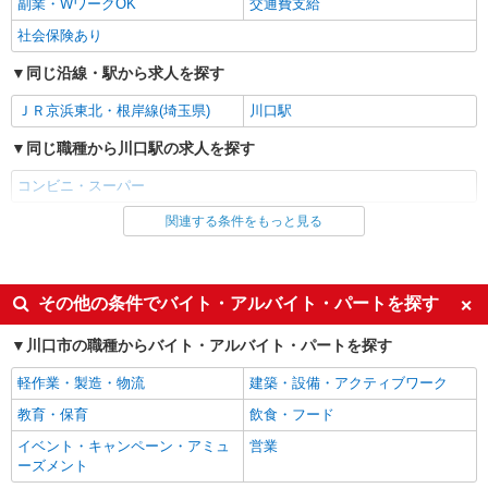
副業・WワークOK
交通費支給
ヤオコー 川口SKIPシティ店
社会保険あり
スーパーマーケットの寿司スタッフ
＜パート時給＞ 時給1,230円〜1,480円（曜
同じ沿線・駅から求人を探す
日・時間帯による） 時給1230円〜 19時以降：時
給1380円〜 ★土曜＋100円 ★日・祝＋100円 ※ア
ＪＲ京浜東北・根岸線(埼玉県)
川口駅
埼玉県川口市上青木4-13-78
ルバイトさんの時給や募集内容はお問い合わせく
同じ職種から川口駅の求人を探す
ださい
詳細を見る
キープ
コンビニ・スーパー
アルバイト
パート
関連する条件をもっと見る
同じ雇用形態から川口駅の求人を探す
イオンモール川口☆株式会社チェッカーサポート NO．7460
パート
レジスタッフ【お仕事NO．7460】
時給1200円以上 高校生 時給1150円以上 ■日祝
同じ特徴から川口駅の求人を探す
その他の条件でバイト・アルバイト・パートを探す
は時給100円UP！ ■経験に応じてさらに時給UPあ
り！ 研修中 時給1141円 (研修期間 35 時間 )
未経験歓迎
埼玉県川口市安行領根岸3180番
週2～3日勤務OK
川口市の職種からバイト・アルバイト・パートを探す
短時間勤務（1日4h以内）OK
扶養内勤務OK
軽作業・製造・物流
建築・設備・アクティブワーク
詳細を見る
キープ
副業・WワークOK
交通費支給
教育・保育
飲食・フード
社会保険あり
アルバイト
パート
イベント・キャンペーン・アミュ
営業
ヨークマート フードセントラル
ーズメント
同じ職種から求人を探す
販売スタッフ・裏方スタッフ