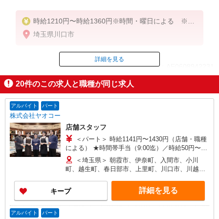
時給1210円〜時給1360円※時間・曜日による ※加
給含む
埼玉県川口市
時給1210円〜
詳細を見る
ID：AE0608942231
※9時迄 時給＋100円
※16時（17時）以降 時給＋150円
20
件のこの求人と職種が同じ求人
※日・祝日 時給＋150円
掲載期間終了
アルバイト
パート
株式会社ヤオコー
店舗スタッフ
＜パート＞ 時給1141円〜1430円（店舗・職種
による） ★時間帯手当（9:00迄）／時給50円〜
200円UP（店舗による）
＜埼玉県＞ 朝霞市、伊奈町、入間市、小川
（16:00以降）／時給50円〜250円UP（店舗・時間
町、越生町、春日部市、上里町、川口市、川越
帯による） ★土・日・祝日手当／時給100円〜250
市、川島町、北本市、行田市、久喜市、熊谷市、
円UP ★鮮魚・惣菜・寿司手当／時給100円
鴻巣市、越谷市、さいたま市、坂戸市、幸手市、
詳細を見る
キープ
UP（店舗による） ＜アルバイト＞ 時給1063円〜
狭山市、志木市、白岡市、草加市、秩父市、鶴ヶ
1330円（店舗による） ★時間帯手当（9:00迄・
島市、所沢市、戸田市、滑川町、新座市、羽生
16:00以降）／時給26円〜200円UP（店舗による）
市、飯能市、東松山市、日高市、深谷市、富士見
アルバイト
パート
★土・日・祝日手当／時給100円〜150円UP（店舗