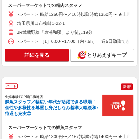
＜パート＞ 時給1300円〜／16時以降時給1400
スーパーマーケットでの精肉スタッフ
円〜 ★土曜・日曜・祝日は時給100円UP！
埼玉県川口市柳崎1-22-1
＜パート＞ 時給1250円〜／16時以降時給1350円〜 ★土曜・
埼玉県川口市柳崎1-22-1
詳細を見る
キープ
JR武蔵野線「東浦和駅」より徒歩19分
NEW
＜パート＞ ［1］6:00〜17:00（内7.5h） 週5日勤務
アルバイト
生鮮市場TOP川口柳崎店
詳細を見る
とりあえずキープ
スーパーマーケットでのフロアスタッフ
＜アルバイト＞ 時給1180円〜 ★週4日以上の
勤務契約の方は、日・祝日は時給100円UP！
埼玉県川口市柳崎1-22-1
パート
新着
詳細を見る
キープ
生鮮市場TOP川口柳崎店
鮮魚スタッフ／幅広い年代が活躍できる職場！
アルバイト
パート
個性や多様性を尊重し身だしなみ基準大幅緩和♪
ヤオコー 川口SKIPシティ店
待遇も充実◎
スーパーマーケットのレジスタッフ
＜パート時給＞ 時給1,230円〜1,480円（曜
スーパーマーケットでの鮮魚スタッフ
日・時間帯による） 時給1230円〜 19時以降：時
＜パート＞ 時給1300円〜／16時以降時給1400円〜 ★土曜・
給1380円〜 ★土曜＋100円 ★日・祝＋100円 ※ア
埼玉県川口市上青木4-13-78