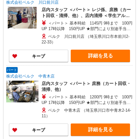
市、ふじみ野市、本庄市、三郷市、皆野町、三芳
株式会社ベルク 川口前川店
による）
町、毛呂山町、八潮市、寄居町、嵐山町、蕨市 ＜
店内スタッフ ＜パート＞ レジ係、庶務（カー
群馬県＞ 館林市、安中市、太田市、桐生市、高崎
ト回収・清掃、他）、店内清掃 ＜学生アルバ
市、富岡市、中之条町、藤岡市、前橋市 ＜栃木県
イト＞ レジ係（高校生不可）
＜パート＞ 基本時給 1145円 9時まで 100円
＞ 足利市、佐野市、野木町 ＜茨城県＞ 古河市、
UP 17時以降 150円UP ★部門により別途手当が
利根町、取手市、竜ヶ崎市 ＜千葉県＞ 市川市、市
つく場合あり ＜学生アルバイト＞ 17時まで 基
原市、印西市、浦安市、柏市、佐倉市、白井市、
ベルク 川口前川店 （埼玉県川口市本前川2-
本時給1145円 17時以降 時給1195円（一律夜間
千葉市、富里市、流山市、成田市、野田市、船橋
22-33）
手当含む） ※22時以降は18歳以上（高校生不可）
市、松戸市、八千代市、四街道市 ＜東京都＞ 日野
※22時以降 基本時給より25％UP ★評価制度で
市、調布市、昭島市、稲城市、青梅市、小平市、
詳細を見る
キープ
時給UP！ ★パートは日・祝日は更に時給100円
立川市、八王子市、東大和市 ＜神奈川県＞ 小田原
UP！ 上記時間帯は募集時間ではありません。募
市、相模原市、秦野市、平塚市、藤沢市
集時間は勤務時間・曜日欄でご確認ください。
パート
株式会社ベルク 中青木店
店内スタッフ ＜パート＞ 庶務（カート回収・
清掃、他）
＜パート＞ 基本時給 1200円 9時まで 100円
UP 17時以降 150円UP ★部門により別途手当が
つく場合あり ※22時以降 基本時給より25％UP
ベルク 中青木店 （埼玉県川口市中青木2-14-
★評価制度で時給UP！ ★パートは日・祝日は更
11）
に時給100円UP！ 上記時間帯は募集時間ではあり
ません。募集時間は勤務時間・曜日欄でご確認く
詳細を見る
キープ
ださい。