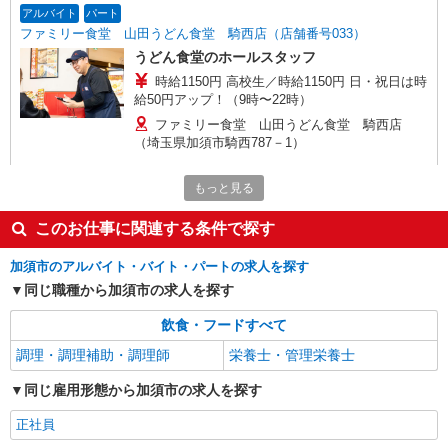
アルバイト
パート
ファミリー食堂 山田うどん食堂 騎西店（店舗番号033）
うどん食堂のホールスタッフ
時給1150円 高校生／時給1150円 日・祝日は時
給50円アップ！（9時〜22時）
ファミリー食堂 山田うどん食堂 騎西店
（埼玉県加須市騎西787－1）
詳細を見る
キープ
もっと見る
このお仕事に関連する条件で探す
アルバイト
パート
ジョイフーズ 北川辺店
加須市のアルバイト・バイト・パートの求人を探す
食品スーパーでの精肉スタッフ
同じ職種から加須市の求人を探す
［1］9-17時 時給1141円 ［2］17-22時 時給
1141円 ［3］22-翌5時 時給1427円 ［4］5-9時
飲食・フードすべて
時給1141円 日祝＋50円
埼玉県加須市柳生1959-1
調理・調理補助・調理師
栄養士・管理栄養士
詳細を見る
キープ
同じ雇用形態から加須市の求人を探す
正社員
アルバイト
パート