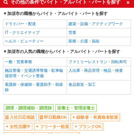
学校給食センター調理スタッフ／リーダー候補
その他の条件でバイト・アルバイト・パートを探す
（準社員）
車通勤OK
交通費支給
加須市の職種からバイト・アルバイト・パートを探す
月給180,000円〜（経験による） ★昇給年1回
社会保険あり
まかない・食事補助
★賞与年2回（6月・12月）
ドライバー・配達
建築・設備・アクティブワーク
埼玉県加須市町屋新田1144-1（加須市学校給食
センター） 埼玉県南埼玉郡宮代町金原524-2（宮
IT・クリエイティブ
営業
代町学校給食センター）
ヘルス・ビューティー
医療・介護・福祉
詳細を見る
キープ
加須市の人気の職種からバイト・アルバイト・パートを探す
パート
一般・営業事務
ファミリーレストラン・回転寿司
加須ケアセンターそよ風：RO31461
施設警備・交通誘導警備・駐車輪
入出庫・商品管理・検品・検査
調理スタッフ
場管理・イベント警備
【時給】1,200円〜1,300円 ▼下記別途支給 通
看護師・保健師・看護助手・助産
勤手当 年末年始手当：380円/時 寸志あり：年2回
食品製造・加工
師
（6月・12月） ※業績による
埼玉県加須市花崎3-5-1
詳細を見る
キープ
調理・調理補助・調理師
栄養士・管理栄養士
入社日応相談
即日勤務OK
経験者・有資格者歓迎
業務委託
SOMPOヘルスサポート株式会社 全支援対応コース
女性活躍中
フリーター歓迎
ブランクOK
保健師・管理栄養士 特定保健指導