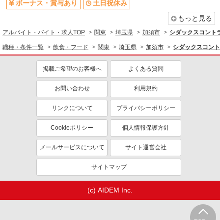
ボーナス・賞与あり
土日祝休み
報酬：出来高制 報酬額（消費税抜き）： ・事
業所一括面談(対面) 1日：10,000円〜14,716円 ・
もっと見る
個別訪問(対面) 1件：4,286円〜5,239円 ・遠隔面
【活動エリア】埼玉県加須市及びその周辺
アルバイト・バイト・求人TOP
関東
埼玉県
加須市
シダックスコント
談 1件：1,500〜1,691円 ・電話支援 1件：
1,000円〜1,429円 ・ICTメール支援 1件：500円
職種・条件一覧
飲食・フード
関東
埼玉県
加須市
シダックスコント
詳細を見る
キープ
※上記金額に消費税を加えた金額をお支払いいた
します ※交通費・電話代は弊社負担。その他、支
掲載ご希望のお客様へ
よくある質問
援内容により細則あり。
パート
株式会社若菜
お問い合わせ
利用規約
企業内食堂での調理補助
時給1,141円〜
リンクについて
プライバシーポリシー
株式会社デンソーワイパシステムズ 埼玉県加
Cookieポリシー
個人情報保護方針
須市下高柳311 ★車通勤OK
メールサービスについて
サイト運営会社
詳細を見る
キープ
サイトマップ
嘱託
株式会社とりせん
(c) AIDEM Inc.
精肉技能経験者
月給206,000円〜280,000円 ※通勤費規定内支
給