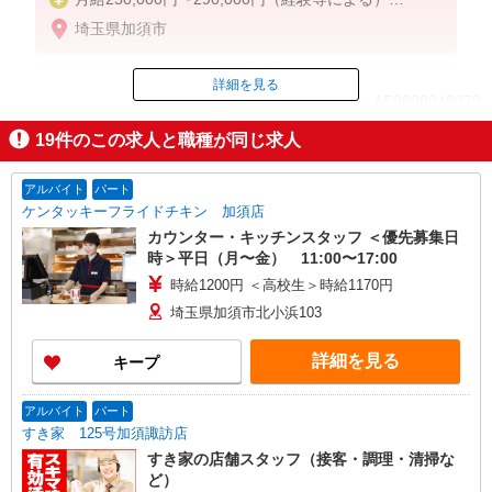
★責任者手当（月10,000円）別途支給
埼玉県加須市
詳細を見る
ID：AE0608942079
19
件のこの求人と職種が同じ求人
掲載期間終了
アルバイト
パート
ケンタッキーフライドチキン 加須店
カウンター・キッチンスタッフ ＜優先募集日
時＞平日（月〜金） 11:00〜17:00
時給1200円 ＜高校生＞時給1170円
埼玉県加須市北小浜103
詳細を見る
キープ
アルバイト
パート
すき家 125号加須諏訪店
すき家の店舗スタッフ（接客・調理・清掃な
ど）