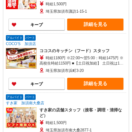
時給1,500円
埼玉県加須市諏訪1-15-1
詳細を見る
キープ
アルバイト
パート
COCO’S 加須店
ココスのキッチン（フード）スタッフ
時給1180円 ※22:00〜翌5:00：時給1475円 ※
高校生時給1150円 ■【土日祝加給】 土日祝は1時
間当たり＋100円 ■特別手当 早朝手当（5:00〜
埼玉県加須市浜町3-20
8:00）時給＋200円
詳細を見る
キープ
アルバイト
パート
すき家 加須南大桑店
すき家の店舗スタッフ（接客・調理・清掃な
ど）
時給1,500円
埼玉県加須市南大桑2877-1