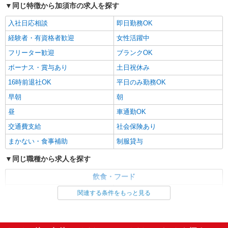
ジョイフーズ 北川辺店
同じ特徴から加須市の求人を探す
食品スーパーでの青果スタッフ
入社日応相談
即日勤務OK
［1］9-17時 時給1141円 ［2］17-22時 時給
1141円 ［3］22-翌5時 時給1427円 ［4］5-9時
経験者・有資格者歓迎
女性活躍中
時給1141円 日祝＋50円
埼玉県加須市柳生1959-1
フリーター歓迎
ブランクOK
ボーナス・賞与あり
土日祝休み
詳細を見る
キープ
16時前退社OK
平日のみ勤務OK
パート
早朝
朝
全国農協食品株式会社
昼
車通勤OK
学校給食センタースタッフ ［1］調理補助・食
交通費支給
器洗浄（パート） ［2］配送・コンテナ積込み
社会保険あり
作業・洗浄業務（パート）
時給1,141円〜 配送担当は別途配送手当1日
まかない・食事補助
制服貸与
1,500円支給 月収例 ・調理補助スタッフ／時給
1,141円×5.5時間×週5日勤務 ＝125,510円 ・配送
同じ職種から求人を探す
埼玉県加須市町屋新田1144-1（加須センター）
スタッフ／時給1,141円×5.5時間×週5日勤務＋配送
手当 ＝155,510円
飲食・フード
詳細を見る
キープ
調理・調理補助・調理師
栄養士・管理栄養士
関連する条件をもっと見る
パート
契約社員
同じ特徴から求人を探す
全国農協食品株式会社
ボーナス・賞与あり
土日祝休み