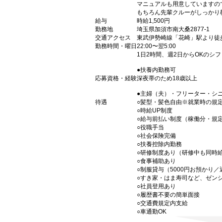
マニュアルも用意していますの
もちろん先輩クルーがしっかり
給与
時給1,500円
勤務地
埼玉県加須市南大桑2877-1
交通アクセス
東武伊勢崎線「花崎」駅より徒歩
勤務時間・曜日
22:00〜翌5:00
1日2時間、週2日からOKのシ
●扶養内勤務可
応募資格・経験
深夜帯のため18歳以上
●主婦（夫）・フリーター・シ
待遇
○髪型・髪色自由※就業時の規
○時給UP制度
○給与前払い制度（稼働分・規
○役職手当
○社会保険完備
○扶養控除内勤務
○研修制度あり（研修中も同時
○食事補助あり
○制服貸与（5000円お預かり
○すき家・はま寿司など、ゼン
○社員登用あり
○履歴書不要の簡単面接
○交通費規定内支給
○車通勤OK