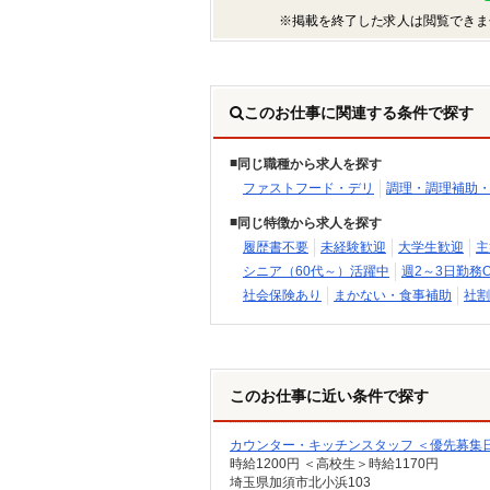
※掲載を終了した求人は閲覧できま
このお仕事に関連する条件で探す
同じ職種から求人を探す
ファストフード・デリ
調理・調理補助
同じ特徴から求人を探す
履歴書不要
未経験歓迎
大学生歓迎
主
シニア（60代～）活躍中
週2～3日勤務O
社会保険あり
まかない・食事補助
社割
このお仕事に近い条件で探す
カウンター・キッチンスタッフ ＜優先募集日時
時給1200円 ＜高校生＞時給1170円
埼玉県加須市北小浜103