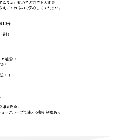
で飲食店が初めての方でも大丈夫！
教えてくれるので安心してください。
10分
フト制！
ニア活躍中
定あり
定あり）
給）
／返却後返金）
ショーグループで使える割引制度あり