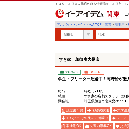
すき家 加須南大桑店の求人情報詳細 - 加須市｜
エ
関東
アルバイト・バイト・求人TOP
>
関東
>
埼玉県
>
勤務地
職種
すき家 加須南大桑店
アルバイト
パート
学生・フリーター活躍中！高時給が魅力の
給与
時給1,500円
職種
すき家の店舗スタッフ（接客
勤務地
埼玉県加須市南大桑2877-1
履歴書不要
未経験歓迎
大学生
エルダー（50代～）活躍中
シニア
車通勤OK
扶養内勤務OK
交通