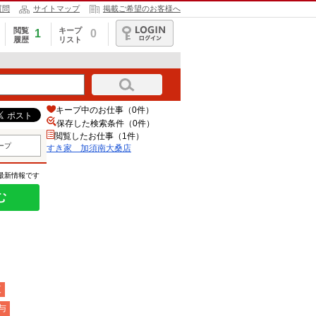
質問
サイトマップ
掲載ご希望のお客様へ
閲覧
キープ
1
0
履歴
リスト
ログイン
キープ中のお仕事（0件）
保存した検索条件（
0
件）
閲覧したお仕事（1件）
ープ
すき家 加須南大桑店
の最新情報です
む
夜
与