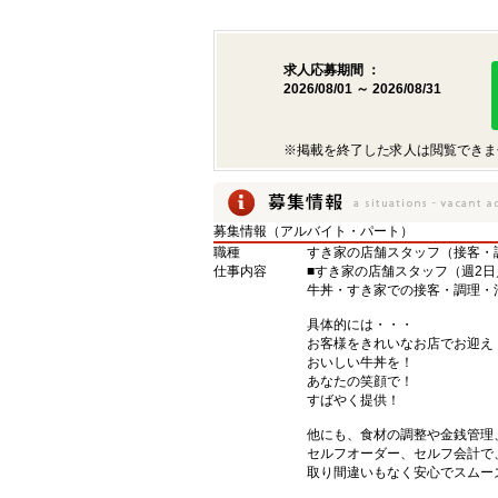
求人応募期間 ：
2026/08/01 ～ 2026/08/31
※掲載を終了した求人は閲覧できま
募集情報（アルバイト・パート）
職種
すき家の店舗スタッフ（接客・
仕事内容
■すき家の店舗スタッフ（週2日
牛丼・すき家での接客・調理・
具体的には・・・
お客様をきれいなお店でお迎え
おいしい牛丼を！
あなたの笑顔で！
すばやく提供！
他にも、食材の調整や金銭管理
セルフオーダー、セルフ会計で
取り間違いもなく安心でスムー