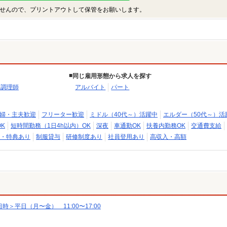
せんので、プリントアウトして保管をお願いします。
同じ雇用形態から求人を探す
・調理師
アルバイト
パート
婦・主夫歓迎
フリーター歓迎
ミドル（40代～）活躍中
エルダー（50代～）活
K
短時間勤務（1日4h以内）OK
深夜
車通勤OK
扶養内勤務OK
交通費支給
・特典あり
制服貸与
研修制度あり
社員登用あり
高収入・高額
＞平日（月〜金） 11:00〜17:00