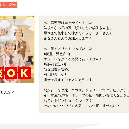
収入・高額
≪ 深夜帯は給与がイイ！ ≫
学校のない日の夜に頑張りたい学生さんも、
早朝まで集中して稼ぎたいフリーターさんも
みなさん喜んでお迎えします！
≪ 働くメリットいっぱい ≫
■髪型・髪色自由
オシャレを捨てる必要はありません！
■給与前払い可
急な出費も安心♪
■社員登用あり
将来を考えている方は必見です。
なか卯、かつ庵、ココス、ジョリーパスタ、ビッグボ
ませんか？
イ、華屋与兵衛、オリーブの丘、焼肉いちばんなどを
しているゼンショーグループ！
その中のひとつ『すき家』でお仕事しませんか？