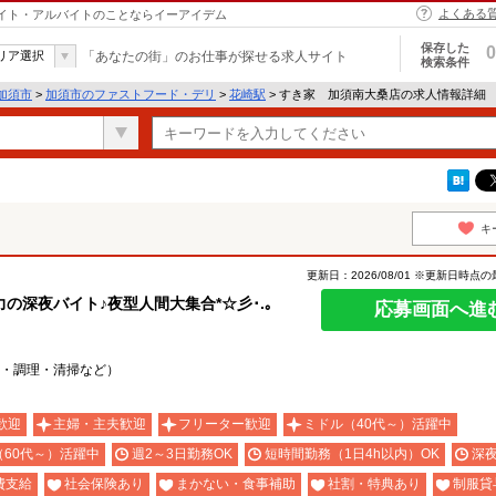
よくある
バイト・アルバイトのことならイーアイデム
保存した
0
リア選択
「あなたの街」のお仕事が探せる求人サイト
検索条件
加須市
>
加須市のファストフード・デリ
>
花崎駅
> すき家 加須南大桑店の求人情報詳細
キ
更新日：2026/08/01 ※更新日時点
深夜バイト♪夜型人間大集合*☆彡･.｡
応募画面へ進
・調理・清掃など）
歓迎
主婦・主夫歓迎
フリーター歓迎
ミドル（40代～）活躍中
（60代～）活躍中
週2～3日勤務OK
短時間勤務（1日4h以内）OK
深
費支給
社会保険あり
まかない・食事補助
社割・特典あり
制服貸