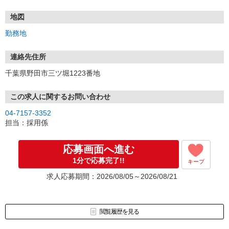
※面接日時は最短で応募から「1週間以内」に設定可能です。
面接は野田ロジセンターで行います。
地図
当日は履歴書(写真貼付)をご持参ください。※面接時はカジュアル
勤務地
な服装で問題ありません。
合否は面接後1〜2営業日以内にご連絡いたします。
<勤務開始時期>
連絡先住所
「できるだけ早く働きたい」「前職の有休消化期間がある」など
千葉県野田市三ツ堀1223番地
入社時期についてのご希望があれば、お気軽にご相談ください。
<連絡がつかない場合>
この求人に関するお問い合わせ
3営業日を過ぎても連絡がない場合は、担当者(04-7157-3352）／受
04-7157-3352
付 月〜金曜日9:00〜17:00)までご連絡ください。
担当：採用係
応募画面へ進む
1分で応募完了!!
キープ
求人応募期間：2026/08/05～2026/08/21
閲覧履歴を見る