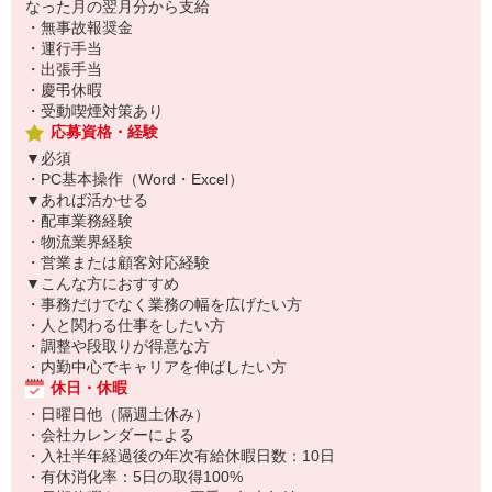
なった月の翌月分から支給
・無事故報奨金
・運行手当
・出張手当
・慶弔休暇
・受動喫煙対策あり
応募資格・経験
▼必須
・PC基本操作（Word・Excel）
▼あれば活かせる
・配車業務経験
・物流業界経験
・営業または顧客対応経験
▼こんな方におすすめ
・事務だけでなく業務の幅を広げたい方
・人と関わる仕事をしたい方
・調整や段取りが得意な方
・内勤中心でキャリアを伸ばしたい方
休日・休暇
・日曜日他（隔週土休み）
・会社カレンダーによる
・入社半年経過後の年次有給休暇日数：10日
・有休消化率：5日の取得100%