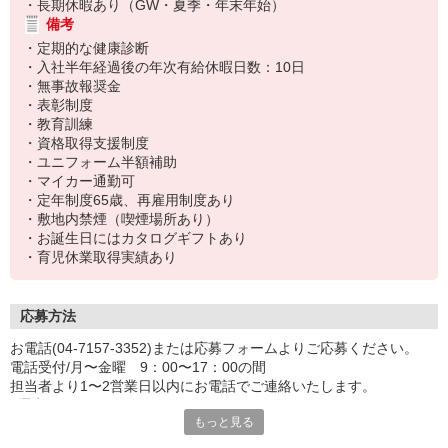
・長期休暇あり（GW・夏季・年末年始）
備考
・定期的な健康診断
・入社半年経過後の年次有給休暇日数：10日
・無事故報奨金
・表彰制度
・教育訓練
・資格取得支援制度
・ユニフォーム半額補助
・マイカー通勤可
・定年制度65歳、再雇用制度あり
・敷地内禁煙（喫煙場所あり）
・お誕生日にはカタログギフトあり
・育児休業取得実績あり
応募方法
お電話(04-7157-3352)または応募フォームよりご応募ください。
電話受付/月〜金曜 9：00〜17：00の間
担当者より1〜2営業日以内にお電話でご連絡いたします。
<選考フロー>
もっと見る
応募 → ご連絡（面接日時のご提案）→ 面接1回(所要約45分)→ 合否
連絡