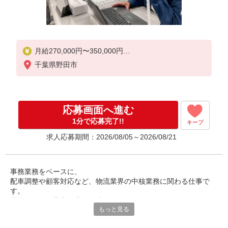
月給270,000円〜350,000円
固定残業：なし
千葉県野田市
賞与：賞与年2回（8月・12月）※業績/入社時期によ
る
※給与額はあくまでも目安の金額で経験や年齢によ
り異なります。
応募画面へ進む
※経験に応じて前職の給与レベルを考慮します。面
1分で応募完了!!
キープ
接時に相談しましょう。
求人応募期間：2026/08/05～2026/08/21
試用期間：3ヶ月あり
月給270,000円〜350,000円
固定残業：なし
事務業務をベースに、
条件変更なし
配車調整や顧客対応など、物流業界の中核業務に関わる仕事で
す。
具体的には、荷主企業への連絡や、
もっと見る
トラックの空き状況に応じた手配、運行の調整などを担当しま
す。