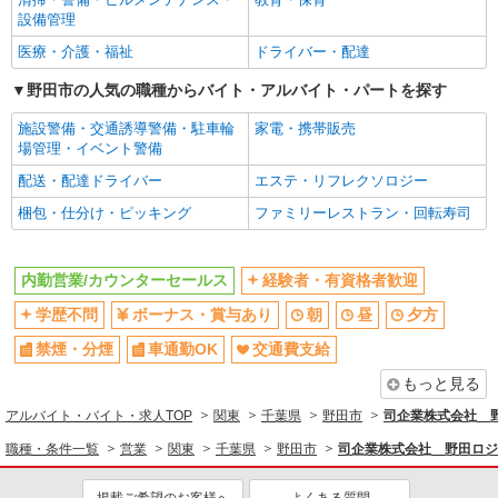
設備管理
医療・介護・福祉
ドライバー・配達
野田市の人気の職種からバイト・アルバイト・パートを探す
施設警備・交通誘導警備・駐車輪
家電・携帯販売
場管理・イベント警備
配送・配達ドライバー
エステ・リフレクソロジー
梱包・仕分け・ピッキング
ファミリーレストラン・回転寿司
内勤営業/カウンターセールス
経験者・有資格者歓迎
学歴不問
ボーナス・賞与あり
朝
昼
夕方
禁煙・分煙
車通勤OK
交通費支給
もっと見る
アルバイト・バイト・求人TOP
関東
千葉県
野田市
司企業株式会社 
職種・条件一覧
営業
関東
千葉県
野田市
司企業株式会社 野田ロジ