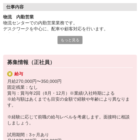
単なるデータ入力ではなく、
「どの車両を、いつ、どこに動かすか」を判断する場面も多く、
仕事内容
現場と営業の間に立って調整する役割です。
物流 内勤営業
入社後は、まず基本的な事務作業や業務の流れを覚え、
物流センターでの内勤営業業務です。
徐々に配車調整や顧客対応を任されていきます。
デスクワークを中心に、配車や顧客対応を行います。
さらに経験を積むことで、
▼主な業務
料金の調整や案件の提案など、営業的な業務にも関わることが可
もっと見る
・取引先への連絡（荷受け予定、配送依頼の確認）
能です。
・トラックの空き状況の案内
外出を伴う営業活動は少なく、
・配車手配およびスケジュール調整
内勤を中心にスキルを広げたい方に適しています。
・社内ドライバーとの連携
物流業界の実務を幅広く経験しながら、
募集情報（正社員）
・業務進捗の確認
長期的にキャリアを築いていきたい方に選ばれている仕事です。
▼慣れてきたら
給与
・配送料金の調整や提案
月給270,000円〜350,000円
・既存顧客への追加案内
固定残業：なし
・新規顧客対応（電話・内勤対応中心）
賞与：賞与年2回（8月・12月）※業績/入社時期による
基本的に外出は少なく、
※給与額はあくまでも目安の金額で経験や年齢により異なりま
社内で完結する業務が中心です。
す。
■1日の流れ（例）
※経験に応じて前職の給与レベルを考慮します。面接時に相談
8:30 出社・メール確認
しましょう。
9:00 荷主へ連絡・案件確認
10:00 配車調整
試用期間：3ヶ月あり
12:00 休憩