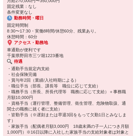
月給270,000円〜350,000円
13:00 依頼対応・調整業務
固定残業：なし
15:00 翌日の配車準備
条件変更なし
17:00 進捗確認・報告
勤務時間・曜日
17:30 退勤
固定時間制
8:30〜17:30・実働8時間/休憩60分、残業あり。
休憩時間：60分
アクセス・勤務地
車通勤が便利です
千葉県野田市三ツ堀1223番地
待遇
・通勤手当規定内支給
・社会保険完備
・賞与年2回（業績/入社時期による）
・職位手当（部長、課長等 職位に応じて支給）
・職務手当（所長、所長代理等 職務に応じて支給）＋事務職
月額10,000円
・資格手当（運行管理、整備管理、衛生管理、危険物取扱、通
関士の職務に就く者に支給）
・皆勤手当（※遅刻または早退3回をもって欠勤1日とみなしま
す）
・家族手当（配偶者月額3,000円 18歳未満の子一人につき月額
1,000円）※16日以降に入社した家族手当の支給対象者は対象と