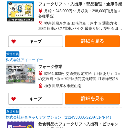
フォークリフト・入出庫・部品整理・倉庫作業
月給：245,000円〜 月収例：298,000円(月給＋
各種手当)
神奈川県厚木市 勤務詳細：厚木市 通勤方法：
車/自転車/バス/電車/バイク 最寄り駅：愛甲石田駅
から車7分 ※構内の駐車場利用OK
詳細を見る
キープ
派遣社員
株式会社アイエーイー
フォーク作業
時給1,600円 交通費規定支給（上限あり） 1日
の交通費上限＝79円×所定労働時間 月末締/翌15日
払
神奈川県厚木市飯山南
詳細を見る
キープ
派遣社員
株式会社綜合キャリアオプション（1314VJ0805G23★31-N-T4）
飲食料品のフォークリフト入出荷・ピッキン