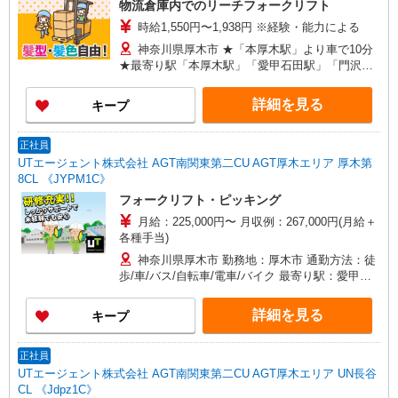
物流倉庫内でのリーチフォークリフト
時給1,550円〜1,938円 ※経験・能力による
神奈川県厚木市 ★「本厚木駅」より車で10分
★最寄り駅「本厚木駅」「愛甲石田駅」「門沢橋
駅」 ※「愛坪」バス停下車徒歩5分
詳細を見る
キープ
正社員
UTエージェント株式会社 AGT南関東第二CU AGT厚木エリア 厚木第
8CL 《JYPM1C》
フォークリフト・ピッキング
月給：225,000円〜 月収例：267,000円(月給＋
各種手当)
神奈川県厚木市 勤務地：厚木市 通勤方法：徒
歩/車/バス/自転車/電車/バイク 最寄り駅：愛甲石
田駅から車18分 ※構内の（無料）駐車場利用OK
※バス停：森の里青山より徒歩6分、厚木西高校よ
詳細を見る
キープ
り徒歩10分
正社員
UTエージェント株式会社 AGT南関東第二CU AGT厚木エリア UN長谷
CL 《Jdpz1C》