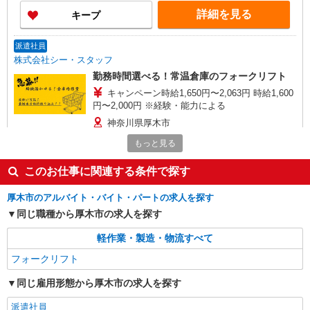
詳細を見る
キープ
派遣社員
株式会社シー・スタッフ
勤務時間選べる！常温倉庫のフォークリフト
キャンペーン時給1,650円〜2,063円 時給1,600
円〜2,000円 ※経験・能力による
神奈川県厚木市
もっと見る
詳細を見る
キープ
このお仕事に関連する条件で探す
派遣社員
厚木市のアルバイト・バイト・パートの求人を探す
戦力エージェント株式会社
同じ職種から厚木市の求人を探す
機械部品のピッキング・入出庫管理 （フォー
クリフトオペレーター業務あり）
軽作業・製造・物流すべて
時給1,480円 ※交通費支給有り(規定による)
フォークリフト
神奈川県厚木市下荻野
同じ雇用形態から厚木市の求人を探す
詳細を見る
キープ
派遣社員