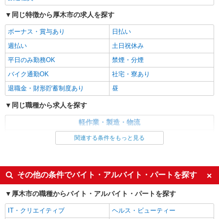
派遣社員
同じ特徴から厚木市の求人を探す
株式会社テクノ・サービス/お仕事No/0919164
ボーナス・賞与あり
フォークリフト作業
日払い
時給1550円交通費全額支給
週払い
土日祝休み
神奈川県厚木市 ＊車・バイク通勤OK
平日のみ勤務OK
禁煙・分煙
バイク通勤OK
社宅・寮あり
詳細を見る
キープ
退職金・財形貯蓄制度あり
昼
派遣社員
同じ職種から求人を探す
パーソルフィールドスタッフ株式会社 神奈川コーディネートセンタ
ー
軽作業・製造・物流
倉庫内で書類のピッキング
フォークリフト
関連する条件をもっと見る
時給1,450円 【月収例】22万8375円（月21日
就業・残業なしの場合） ★交通費規定支給
同じ特徴から求人を探す
神奈川県厚木市
ボーナス・賞与あり
日払い
その他の条件でバイト・アルバイト・パートを探す
土日祝休み
社宅・寮あり
詳細を見る
キープ
厚木市の職種からバイト・アルバイト・パートを探す
派遣社員
IT・クリエイティブ
ヘルス・ビューティー
株式会社テクノ・サービス/お仕事No/0899038