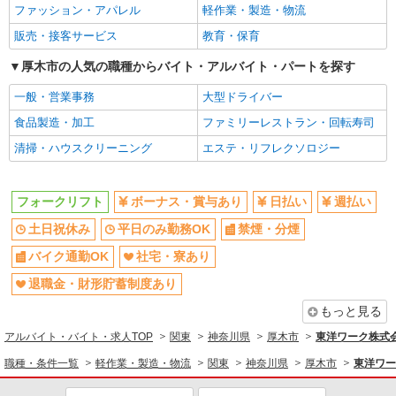
ファッション・アパレル
軽作業・製造・物流
フォークリフト作業
販売・接客サービス
教育・保育
時給1600円交通費全額支給
神奈川県厚木市 ＊車・バイク通勤OK
厚木市の人気の職種からバイト・アルバイト・パートを探す
一般・営業事務
大型ドライバー
詳細を見る
キープ
食品製造・加工
ファミリーレストラン・回転寿司
派遣社員
清掃・ハウスクリーニング
エステ・リフレクソロジー
株式会社綜合キャリアオプション（1314VJ0805G23★74-N-T4）
日用品のフォークリフト運搬・ピッキング・仕
分け/日払いOK
フォークリフト
ボーナス・賞与あり
日払い
週払い
時給1,500円 交通費：既定支給
土日祝休み
平日のみ勤務OK
禁煙・分煙
神奈川県厚木市
バイク通勤OK
社宅・寮あり
詳細を見る
キープ
退職金・財形貯蓄制度あり
もっと見る
派遣社員
アルバイト・バイト・求人TOP
関東
神奈川県
厚木市
東洋ワーク株式会社/
株式会社テクノ・サービス/お仕事No/0892478
フォークリフト作業
職種・条件一覧
軽作業・製造・物流
関東
神奈川県
厚木市
東洋ワーク
時給1650円交通費全額支給