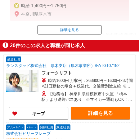
時給 1,400円〜1,750円
月収例 227,500円＋交通費
神奈川県厚木市
時給 1,400円x7時間30分x20日＝210,000円
残業 1,750円x10時間＝17,500円
賞与手当含【退職手当】制度あり
詳細を見る
ID：AE0605936600
20
件のこの求人と職種が同じ求人
掲載期間終了
派遣社員
ランスタッド株式会社 厚木支店（厚木事業所）/FATG107152
フォークリフト
時給1600円 月収例：268800円＝1600円×8時間
×21日勤務の場合＋残業代、交通費別途支給 ※交
通費実費支給／当社規定あり。
【勤務地】 神奈川県相模原市中央区 「橋本
駅」より送迎バスあり ※マイカー通勤もOK！
【登録地】 神奈川県厚木市旭町1-2-1日本生命本厚
木ビル6F ※上記は登録場所となります
詳細を見る
キープ
アルバイト
パート
契約社員
派遣社員
株式会社ビリーフレーブ