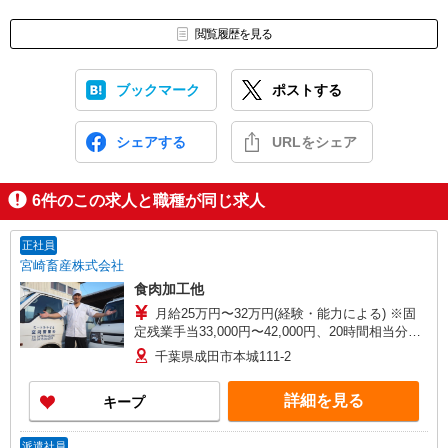
閲覧履歴を見る
ブックマーク
ポストする
シェアする
URLをシェア
6
件のこの求人と職種が同じ求人
正社員
宮崎畜産株式会社
食肉加工他
月給25万円〜32万円(経験・能力による) ※固
定残業手当33,000円〜42,000円、20時間相当分含
む。 時間外手当は時間外労働の有無にかかわら
千葉県成田市本城111-2
ず20時間相当分を支給。 20時間を超える時間外
労働は追加で支給。 【収入例】 月給250,000円〜
詳細を見る
キープ
320,000円×12ヶ月＋賞与 ＝1年目 3,150,000円〜
3,990,000円、2年目以降 3,300,000円〜4,500,000
円
派遣社員