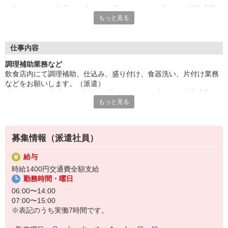
時給1400円で効率よく稼げる！週3日〜、1日6時間〜 扶養内勤
もっと見る
務もOK！短時間勤務の方は時給1300円となります。
ウレシイまかないあり、無料！幅広い年齢層が活躍中。天候によ
って早上がりとなる場合があります。派遣先に直接雇用してもら
えるようサポートします。
仕事内容
車・バイク・自転車通勤OK、駐車場あり！残業対応可能な方歓
調理補助業務など
迎！OJTありで安心。ご応募お待ちしています。
飲食店内にて調理補助、仕込み、盛り付け、食器洗い、片付け業務
などをお願いします。（派遣）
『テクノ・サービス』は、派遣業界大手スタッフサービスグルー
時給1400円で効率よく稼げる！週3日〜、1日6時間〜 扶養内勤務
プです。
もっと見る
もOK！短時間勤務の方は時給1300円となります。
全国にあるお仕事の中から、一人ひとりのスキルや希望条件に応
ウレシイまかないあり、無料！幅広い年齢層が活躍中。天候によっ
じたお仕事をご案内します。
て早上がりとなる場合があります。派遣先に直接雇用してもらえる
安全管理体制も万全ですので安心してご就業いただけます。
ようサポートします。
募集情報（派遣社員）
＊技術が身につきます
登録方法は、【オンライン】【電話】【登録会来場】の3つから
選べます♪
給与
★★履歴書・証明写真は不要！★★
時給1400円交通費全額支給
また、ご登録済の方はお仕事の紹介がスムーズです。
勤務時間・曜日
ご応募お待ちしています。
06:00〜14:00
07:00〜15:00
※表記のうち実働7時間です。