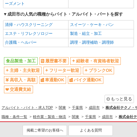
ーズメント
成田市の人気の職種からバイト・アルバイト・パートを探す
清掃・ハウスクリーニング
スイーツ・ケーキ・パン
エステ・リフレクソロジー
製造・組立・加工
介護職・ヘルパー
調理・調理補助・調理師
食品製造・加工
履歴書不要
経験者・有資格者歓迎
主婦・主夫歓迎
フリーター歓迎
ブランクOK
高収入・高額
車通勤OK
バイク通勤OK
交通費支給
もっと見る
アルバイト・バイト・求人TOP
関東
千葉県
成田市
株式会社テクノ・サー
職種・条件一覧
軽作業・製造・物流
関東
千葉県
成田市
株式会社テ
掲載ご希望のお客様へ
よくある質問