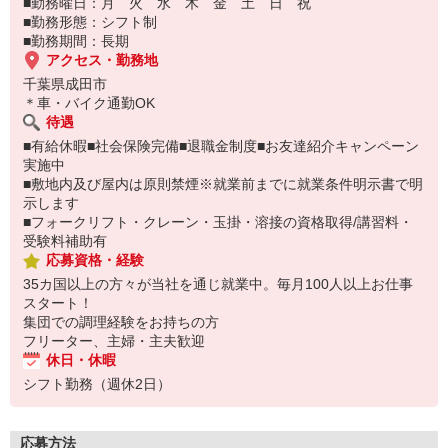
■勤務曜日：月 火 水 木 金 土 日 祝
■勤務形態：シフト制
■勤務期間：長期
アクセス・勤務地
千葉県成田市
＊車・バイク通勤OK
待遇
■有給休暇■社会保険完備■退職金制度■お友達紹介キャンペーン
実施中
■敷地内及び屋内は原則禁煙※就業前までに就業条件明示書で明
示します
■フォークリフト・クレーン・玉掛・溶接の資格取得/講習料・
受験料補助有
応募資格・経験
35カ国以上の方々が当社を通じ就業中。毎月100人以上お仕事
スタート！
集団での調理経験をお持ちの方
フリーター、主婦・主夫歓迎
休日・休暇
シフト勤務（週休2日）
応募方法