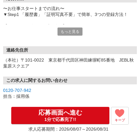
〜お仕事スタートまでの流れ〜
▼Step1 「履歴書」「証明写真不要」で簡単、3つの登録方法！
【オンライン登録（目安5分）】
もっと見る
いつでも好きな時間に登録OK
【電話登録（目安20分）】
受付時間/平日9:00〜19:00
連絡先住所
※電話登録の場合、就業前には登録会へお越しください
（本社）〒101-0022 東京都千代田区神田練塀町85番地 JEBL秋
葉原スクエア
【来場登録（目安1時間30分）】
受付時間/平日10:00〜17:00
この求人に関するお問い合わせ
▼Step2 全国にあるお仕事の中から、あなたにピッタリのお仕事を
0120-707-942
ご案内
担当：採用係
▼Step3 就業前に職場見学で気になる事はしっかりチェック！
▼Step4 気に入ったら雇用契約・お仕事スタート
応募画面へ進む
応募⇒最短で2日後からの勤務も可能です！
1分で応募完了!!
キープ
求人応募期間：2026/08/07～2026/08/31