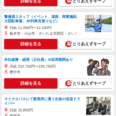
詳細を見る
とりあえずキープ
警備員スタッフ（イベント、道路、商業施設、
大型駐車場、JR列車見張りなど）
日給 11,000円〜12,100円
栃木市・小山市・さいたま市西区・さいたま市岩槻区・久喜市・
詳細を見る
とりあえずキープ
本社総務・経理（正社員）※試用期間あり
月給 222,750円〜230,750円
豊中市
詳細を見る
とりあえずキープ
マイクロバスにて教習所に通う生徒の送迎ドラ
イバー
日給 15,850円
箕面市