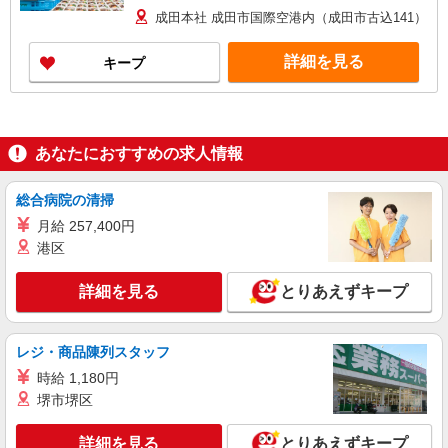
※但し支給条件をクリアした方 ※年１回昇給あ
成田本社 成田市国際空港内（成田市古込141）
り 2025年実績＠30円アップ
詳細を見る
キープ
あなたにおすすめの求人情報
総合病院の清掃
月給 257,400円
港区
詳細を見る
とりあえずキープ
レジ・商品陳列スタッフ
時給 1,180円
堺市堺区
詳細を見る
とりあえずキープ