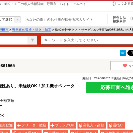
よくある
の製造・組立・加工の求人情報詳細 - 野田市｜バイト・アルバイ
保存した
0
リア選択
「あなたの街」のお仕事が探せる求人サイト
検索条件
野田市
>
野田市の製造・組立・加工
> 株式会社テクノ・サービス/お仕事No/0861965の求
61965
キ
更新日：2026/08/07 ※更新日時点
能性あり。未経験OK！加工機オペレータ
応募画面へ進
費全額支給
ー
OK
主夫歓迎
フリーター歓迎
ブランクOK
高収入・高額
週払い