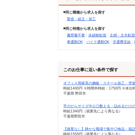
同じ職種から求人を探す
製造・組立・加工
同じ特徴から求人を探す
履歴書不要
未経験歓迎
主婦・主夫歓迎
車通勤OK
バイク通勤OK
交通費支給
このお仕事に近い条件で探す
オフィス用家具の鋼板・スチール加工・塗
時給1400円 ※時間外時給：1750円 ※休出
千葉県 野田市
手のひらサイズ中心◎数える・詰めるだけ
時給1340円（就業先により異なる）
千葉県野田市
【接客なし】静かな職場で集中◎検品・箱
時給1550円（就業先により異なる）