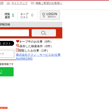
質問
サイトマップ
掲載ご希望のお客様へ
閲覧
キープ
1
0
履歴
リスト
ログイン
人情報詳細
キープ中のお仕事（0件）
保存した検索条件（
0
件）
閲覧したお仕事（1件）
ープ
株式会社テクノ・サービス/お仕事
No/0861965
の最新情報です
む