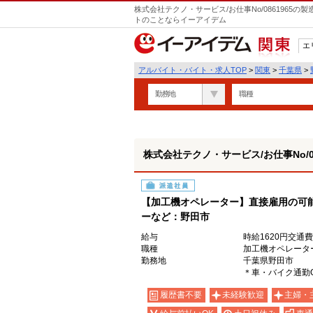
株式会社テクノ・サービス/お仕事No/0861965
トのことならイーアイデム
エ
関東
アルバイト・バイト・求人TOP
>
関東
>
千葉県
>
勤務地
職種
株式会社テクノ・サービス/お仕事No/08
派遣社員
【加工機オペレーター】直接雇用の可
ーなど：野田市
給与
時給1620円交通
職種
加工機オペレータ
勤務地
千葉県野田市
＊車・バイク通勤
履歴書不要
未経験歓迎
主婦・