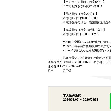
【オンライン登録（目安5分）】
いつでも好きな時間に登録OK
【電話登録（目安20分）】
受付時間/平日9:00〜19:00
※電話登録の場合、就業前には登録
【来場登録（目安1時間30分）】
受付時間/平日10:00〜17:00
▼Step2 全国にあるお仕事の中
▼Step3 就業前に職場見学で気に
▼Step4 気に入ったら雇用契約・
応募⇒最短で2日後からの勤務も可
連絡先住所
（本社）〒101-0022 東京都千代
連絡先TEL
0120-707-942
担当
採用係
求人応募期間 ：
2026/08/07 ～ 2026/08/31