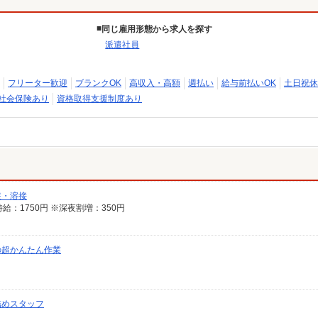
同じ雇用形態から求人を探す
派遣社員
フリーター歓迎
ブランクOK
高収入・高額
週払い
給与前払いOK
土日祝休
社会保険あり
資格取得支援制度あり
装・溶接
時給：1750円 ※深夜割増：350円
の超かんたん作業
詰めスタッフ