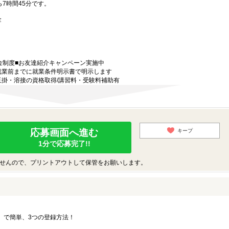
ら7時間45分です。
 金
金制度■お友達紹介キャンペーン実施中
就業前までに就業条件明示書で明示します
玉掛・溶接の資格取得/講習料・受験料補助有
応募画面へ進む
キープ
1分で応募完了!!
せんので、プリントアウトして保管をお願いします。
要」で簡単、3つの登録方法！