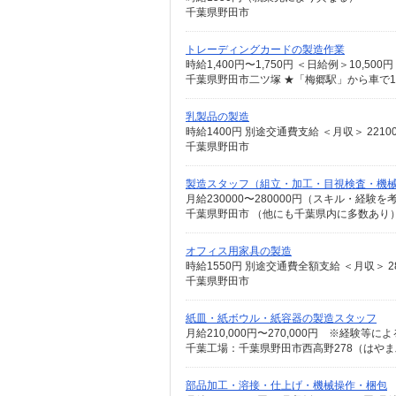
千葉県野田市
トレーディングカードの製造作業
千葉県野田市二ツ塚 ★「梅郷駅」から車で1
乳製品の製造
時給1400円 別途交通費支給 ＜月収＞ 22100
千葉県野田市
製造スタッフ（組立・加工・目視検査・機
月給230000〜280000円（スキル・経験を
オフィス用家具の製造
時給1550円 別途交通費全額支給 ＜月収＞ 281
千葉県野田市
紙皿・紙ボウル・紙容器の製造スタッフ
月給210,000円〜270,000円 ※経験等によ
千葉工場：千葉県野田市西高野278（はやま
部品加工・溶接・仕上げ・機械操作・梱包