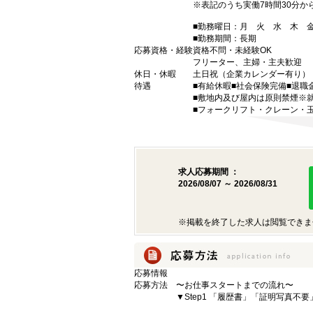
※表記のうち実働7時間30分か
■勤務曜日：月 火 水 木
■勤務期間：長期
応募資格・経験
資格不問・未経験OK
フリーター、主婦・主夫歓迎
休日・休暇
土日祝（企業カレンダー有り）
待遇
■有給休暇■社会保険完備■退職
■敷地内及び屋内は原則禁煙※
■フォークリフト・クレーン・
求人応募期間 ：
2026/08/07 ～ 2026/08/31
※掲載を終了した求人は閲覧できま
応募情報
応募方法
〜お仕事スタートまでの流れ〜
▼Step1 「履歴書」「証明写真不