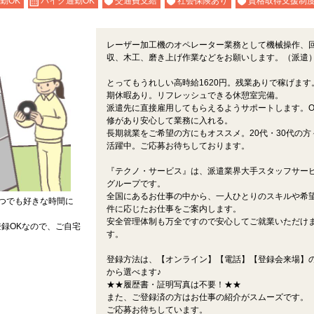
勤OK
バイク通勤OK
交通費支給
社会保険あり
資格取得支援制
レーザー加工機のオペレーター業務として機械操作、
収、木工、磨き上げ作業などをお願いします。（派遣
とってもうれしい高時給1620円。残業ありで稼げます
期休暇あり。リフレッシュできる休憩室完備。
派遣先に直接雇用してもらえるようサポートします。O
修があり安心して業務に入れる。
長期就業をご希望の方にもオススメ。20代・30代の方
活躍中。ご応募お待ちしております。
『テクノ・サービス』は、派遣業界大手スタッフサー
グループです。
全国にあるお仕事の中から、一人ひとりのスキルや希
つでも好きな時間に
件に応じたお仕事をご案内します。
安全管理体制も万全ですので安心してご就業いただけ
録OKなので、ご自宅
す。
登録方法は、【オンライン】【電話】【登録会来場】の
から選べます♪
★★履歴書・証明写真は不要！★★
また、ご登録済の方はお仕事の紹介がスムーズです。
ご応募お待ちしています。