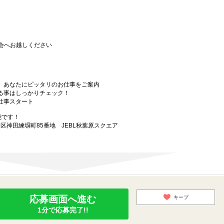
会へお越しください
から、あなたにピッタリのお仕事をご案内
なる事はしっかりチェック！
お仕事スタート
能です！
田区神田練塀町85番地 JEBL秋葉原スクエア
応募画面へ進む
キープ
1分で応募完了!!