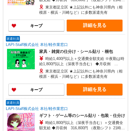
翌6時 週5日勤務の場合） 時給1,800円×8h×22日勤
東京都足立区 ★上記以外にも神奈川県内（相
務
模原・横浜・川崎など）に多数派遣先有
詳細を見る
キープ
派遣社員
LAPI-Staff株式会社 本社/軽作業窓口
家具・雑貨の仕分け・シール貼り・梱包
時給1,400円以上＋交通費全額支給 ※夜勤は時
給1,800円以上（深夜手当含む） ◆月収例
246,400円 （日勤シフト10時〜19時 週5日勤務の
東京都足立区 ★上記以外にも神奈川県内（相
場合） 時給1,400円×8h×22日勤務
模原・横浜・川崎など）に多数派遣先有
詳細を見る
キープ
派遣社員
LAPI-Staff株式会社 本社/軽作業窓口
ギフト・ゲーム等のシール貼り・包装・仕分け
時給1,800円以上（深夜手当含む）＋交通費全
額支給 ◆月収例 316,800円 （夜勤シフト 21時〜