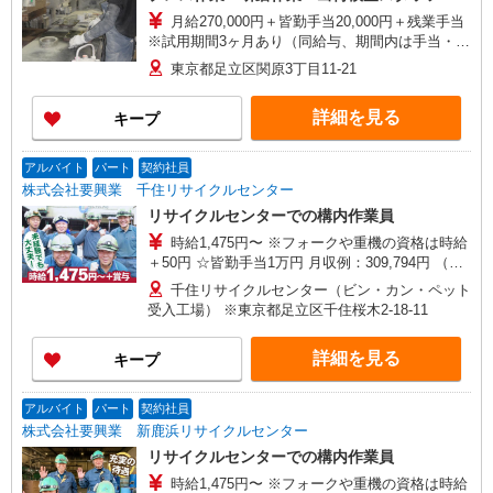
月給270,000円＋皆勤手当20,000円＋残業手当
※試用期間3ヶ月あり（同給与、期間内は手当・残
業なし） ※賞与3〜5ヶ月（昨年実績）
東京都足立区関原3丁目11-21
詳細を見る
キープ
アルバイト
パート
契約社員
株式会社要興業 千住リサイクルセンター
リサイクルセンターでの構内作業員
時給1,475円〜 ※フォークや重機の資格は時給
＋50円 ☆皆勤手当1万円 月収例：309,794円 （時
給1,475円×7.0h×月21日＋時給1,475円×1.25×残業
千住リサイクルセンター（ビン・カン・ペット
45h＋皆勤手当1万円）
受入工場） ※東京都足立区千住桜木2-18-11
詳細を見る
キープ
アルバイト
パート
契約社員
株式会社要興業 新鹿浜リサイクルセンター
リサイクルセンターでの構内作業員
時給1,475円〜 ※フォークや重機の資格は時給