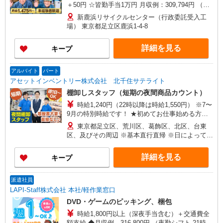
＋50円 ☆皆勤手当1万円 月収例：309,794円 （時
給1,475円×7.0h×月21日＋時給1,475円×1.25×残業
新鹿浜リサイクルセンター（行政委託受入工
45h＋皆勤手当1万円）
場） 東京都足立区鹿浜1-4-8
詳細を見る
キープ
アルバイト
パート
アセットインベントリー株式会社 北千住サテライト
棚卸しスタッフ（短期の夜間商品カウント）
時給1,240円（22時以降は時給1,550円） ※7〜
9月の特別時給です！ ★初めてお仕事始める方に
出勤インセンティブあり！ 初日出勤日と出勤5日
東京都足立区、荒川区、葛飾区、北区、台東
目に各5,000円支給♪（規定有） ＼日払いOK／ 急
区、及びその周辺 ※基本直行直帰 ※日によって店
な出費の時も安心♪ 働いた分を給料日前に受け取
舗は異なります。 ※場所により社用車送迎あり
れます！
詳細を見る
キープ
派遣社員
LAPI-Staff株式会社 本社/軽作業窓口
DVD・ゲームのピッキング、梱包
時給1,800円以上（深夜手当含む）＋交通費全
額支給 ◆月収例 316,800円 （夜勤シフト 21時〜