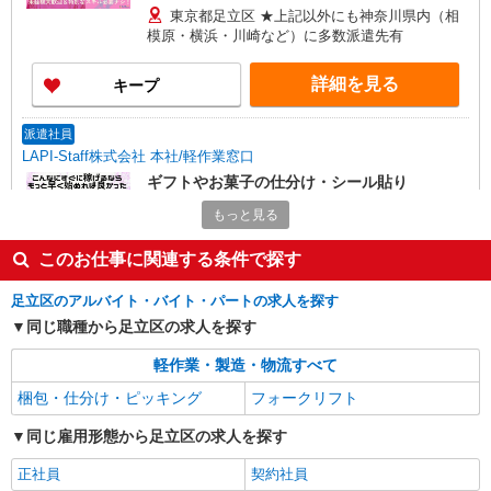
翌6時 週5日勤務の場合） 時給1,800円×8h×22日勤
東京都足立区 ★上記以外にも神奈川県内（相
務
模原・横浜・川崎など）に多数派遣先有
詳細を見る
キープ
派遣社員
LAPI-Staff株式会社 本社/軽作業窓口
ギフトやお菓子の仕分け・シール貼り
時給1,400円以上＋交通費全額支給 ※夜勤は時
もっと見る
給1,800円以上（深夜手当含む） ◆月収例
246,400円 （日勤シフト10時〜19時 週5日勤務の
東京都足立区 ★上記以外にも神奈川県内（相
このお仕事に関連する条件で探す
場合） 時給1,400円×8h×22日勤務 ◆月収例
模原・横浜・川崎など）に多数派遣先有
316,800円 （夜勤シフト 21時〜翌6時 週5日勤務の
足立区のアルバイト・バイト・パートの求人を探す
場合） 時給1,800円×8h×22日勤務
詳細を見る
キープ
同じ職種から足立区の求人を探す
軽作業・製造・物流すべて
派遣社員
LAPI-Staff株式会社 本社/軽作業窓口
梱包・仕分け・ピッキング
フォークリフト
DVDのシール貼り、仕分け、梱包
同じ雇用形態から足立区の求人を探す
時給1,400円以上＋交通費全額支給 ※夜勤は時
給1,800円以上（深夜手当含む） ◆月収例
正社員
契約社員
246,400円 （日勤シフト10時〜19時 週5日勤務の