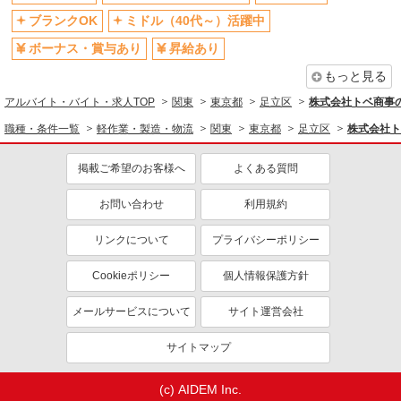
模原・横浜・川崎など）に多数派遣先有
ブランクOK
ミドル（40代～）活躍中
詳細を見る
キープ
ボーナス・賞与あり
昇給あり
もっと見る
派遣社員
LAPI-Staff株式会社 本社/軽作業窓口
アルバイト・バイト・求人TOP
関東
東京都
足立区
株式会社トベ商事
おもちゃ・玩具の袋詰め・検品など
職種・条件一覧
軽作業・製造・物流
関東
東京都
足立区
株式会社ト
時給1,400円以上＋交通費全額支給 ※夜勤は時
給1,800円以上（深夜手当含む） ◆月収例
掲載ご希望のお客様へ
よくある質問
246,400円 （日勤シフト10時〜19時 週5日勤務の
東京都足立区 ★上記以外にも神奈川県内（相
場合） 時給1,400円×8h×22日勤務
模原・横浜・川崎など）に多数派遣先有
お問い合わせ
利用規約
詳細を見る
キープ
リンクについて
プライバシーポリシー
Cookieポリシー
個人情報保護方針
派遣社員
LAPI-Staff株式会社 本社/軽作業窓口
メールサービスについて
サイト運営会社
お菓子やスイーツなどの包装や梱包作業
時給1,400円以上＋交通費全額支給 ※夜勤は時
サイトマップ
給1,800円以上（深夜手当含む） ◆月収例
246,400円 （日勤シフト10時〜19時 週5日勤務の
東京都足立区 ★上記以外にも神奈川県内（相
場合） 時給1,400円×8h×22日勤務 ◆月収例
(c) AIDEM Inc.
模原・横浜・川崎など）に多数派遣先有