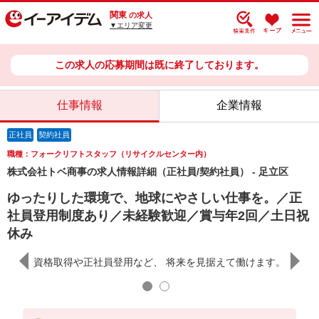
関東
の求人
▼エリア変更
この求人の応募期間は既に終了しております。
仕事情報
企業情報
正社員
契約社員
職種：フォークリフトスタッフ（リサイクルセンター内）
株式会社トベ商事の求人情報詳細（正社員/契約社員） - 足立区
ゆったりした環境で、地球にやさしい仕事を。／正
社員登用制度あり／未経験歓迎／賞与年2回／土日祝
休み
資格取得や正社員登用など、 将来を見据えて働けます。
未経験