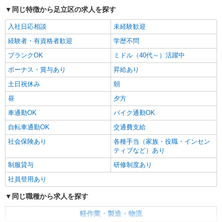
東京都足立区 ★上記以外にも神奈川県内（相
場合） 時給1,400円×8h×22日勤務
同じ特徴から足立区の求人を探す
模原・横浜・川崎など）に多数派遣先有
入社日応相談
未経験歓迎
詳細を見る
キープ
経験者・有資格者歓迎
学歴不問
ブランクOK
ミドル（40代～）活躍中
派遣社員
LAPI-Staff株式会社 本社/軽作業窓口
ボーナス・賞与あり
昇給あり
ギフトのシール貼り・仕分け・梱包
土日祝休み
朝
時給1,400円以上＋交通費全額支給 ※夜勤は時
昼
給1,800円以上（深夜手当含む） ◆月収例
夕方
246,400円 （日勤シフト10時〜19時 週5日勤務の
東京都足立区 ★上記以外にも神奈川県内（相
車通勤OK
バイク通勤OK
場合） 時給1,400円×8h×22日勤務
模原・横浜・川崎など）に多数派遣先有
自転車通勤OK
交通費支給
詳細を見る
社会保険あり
各種手当（家族・役職・インセン
キープ
ティブなど）あり
制服貸与
派遣社員
研修制度あり
LAPI-Staff株式会社 本社/軽作業窓口
社員登用あり
アニメグッズやお菓子等の仕分け、梱包
同じ職種から求人を探す
時給1,800円以上（深夜手当含む）＋交通費全
額支給 ◆月収例 316,800円 （夜勤シフト 21時〜
軽作業・製造・物流
翌6時 週5日勤務の場合） 時給1,800円×8h×22日勤
東京都足立区 ★上記以外にも神奈川県内（相