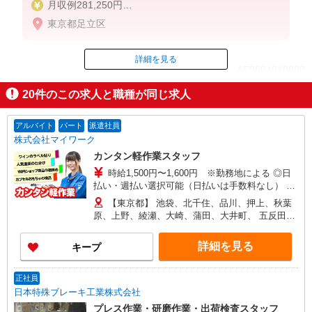
月収例281,250円
（入社2年目31歳の場合）
東京都足立区
日給11,250円×25日勤務
日給11,250円以上（年齢・経験等による）
詳細を見る
ID：AE0604910098
★賞与年2回別途支給
20
件のこの求人と職種が同じ求人
★正社員登用後は給与・賞与とも更にUP！
掲載期間終了
アルバイト
パート
派遣社員
株式会社マイワーク
カンタン軽作業スタッフ
時給1,500円〜1,600円 ※勤務地による ◎日
払い・週払い選択可能（日払いは手数料なし） ◎
残業手当、リーダー手当、深夜手当あり！
【東京都】 池袋、北千住、品川、押上、秋葉
原、上野、綾瀬、大崎、蒲田、大井町、 五反田、
大手町、泉岳寺、立川、新木場、錦糸町、豊洲、
大森、他 他にも一都三県各地にあり。ご希望をお
詳細を見る
キープ
聞かせください。 ☆送迎バス有／バイク・自転車
通勤OKなどの勤務地もアリ
正社員
日本特殊ブレーキ工業株式会社
プレス作業・研磨作業・出荷検査スタッフ