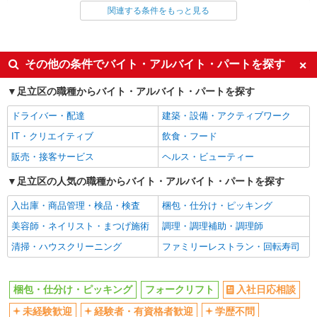
務
梱包・仕分け・ピッキング
模原・横浜・川崎など）に多数派遣先有
フォークリフト
関連する条件をもっと見る
同じ特徴から求人を探す
詳細を見る
キープ
未経験歓迎
ミドル（40代～）活躍中
その他の条件でバイト・アルバイト・パートを探す
派遣社員
ボーナス・賞与あり
土日祝休み
LAPI-Staff株式会社 本社/軽作業窓口
足立区の職種からバイト・アルバイト・パートを探す
車通勤OK
交通費支給
DVD・ゲームのシール貼り・梱包・仕分け
ドライバー・配達
建築・設備・アクティブワーク
社会保険あり
社員登用あり
時給1,800円以上（深夜手当含む）＋交通費全
額支給 ◆月収例 316,800円 （夜勤シフト 21時〜
IT・クリエイティブ
飲食・フード
翌6時 週5日勤務の場合） 時給1,800円×8h×22日勤
東京都足立区 ★上記以外にも神奈川県内（相
販売・接客サービス
ヘルス・ビューティー
務
模原・横浜・川崎など）に多数派遣先有
足立区の人気の職種からバイト・アルバイト・パートを探す
詳細を見る
キープ
入出庫・商品管理・検品・検査
梱包・仕分け・ピッキング
美容師・ネイリスト・まつげ施術
調理・調理補助・調理師
派遣社員
LAPI-Staff株式会社 本社/軽作業窓口
清掃・ハウスクリーニング
ファミリーレストラン・回転寿司
アニメグッズ・お菓子等の仕分け・梱包
時給1,800円以上（深夜手当含む）＋交通費全
額支給 ◆月収例 316,800円 （夜勤シフト 21時〜
梱包・仕分け・ピッキング
フォークリフト
入社日応相談
翌6時 週5日勤務の場合） 時給1,800円×8h×22日勤
東京都足立区 ★上記以外にも神奈川県内（相
未経験歓迎
経験者・有資格者歓迎
学歴不問
務