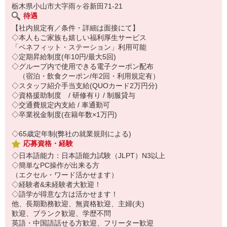
栃木県小山市大字雨ヶ谷新田71-21
待遇
【社内規定有／条件・詳細は面接にて】
◇本人もご家族も嬉しい福利厚生サービス
「ベネフィット・ステーション」利用可能
◇定期昇給制度(年10円/最大5回)
◇グループ内で使用できる電子クーポン配布
（宿泊・飲食クーポン/年2回・利用規定有）
◇スタッフ紹介手当支給(QUOカード2万円分)
◇資格援助制度 / 研修有り / 制服貸与
◇交通費規定内支給 / 車通勤可
◇卒業祝金制度(在籍年数×1万円)
◇65歳定年制(弊社の就業規則による)
応募資格・経験
◇日本語能力：日本語能力試験（JLPT）N3以上
◇簡単なPC操作が出来る方
（エクセル・ワード活かせます）
◇経験者&未経験者大歓迎！
◇語学が得意な方は活かせます！
他、長期勤務歓迎、無資格歓迎、主婦(夫)
歓迎、ブランク歓迎、学歴不問
英語・中国語話せる方歓迎、フリーター歓迎