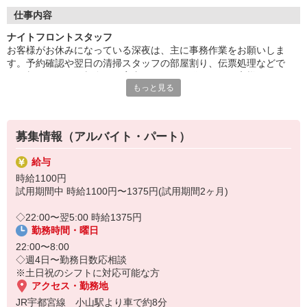
どんな世代の方でも働きやすい、お客様も働くスタッフも居心地
の良いホテルを心がけております。
仕事内容
ナイトフロントスタッフ
お客様がお休みになっている深夜は、主に事務作業をお願いしま
す。予約確認や翌日の清掃スタッフの部屋割り、伝票処理などで
す。朝になれば、朝食のご案内や、早めに発たれるお客様のチェッ
もっと見る
クアウト手続き、精算会計などがあります。
募集情報（アルバイト・パート）
給与
時給1100円
試用期間中 時給1100円〜1375円(試用期間2ヶ月)
◇22:00〜翌5:00 時給1375円
勤務時間・曜日
22:00〜8:00
◇週4日〜勤務日数応相談
※土日祝のシフトに対応可能な方
アクセス・勤務地
JR宇都宮線 小山駅より車で約8分