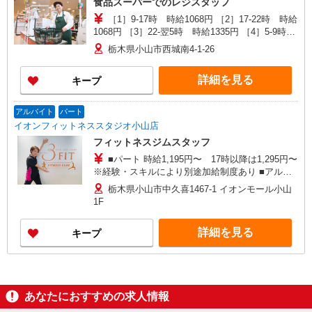
食品スーパーでのレジスタッフ
［1］9-17時 時給1068円 ［2］17-22時 時給
1068円 ［3］22-翌5時 時給1335円 ［4］5-9時
時給1068円 ※日祝＋50円
栃木県小山市西城南4-1-26
詳細を見る
キープ
アルバイト
パート
イオンフィットネススタジオ小山店
フィットネスジムスタッフ
■パート 時給1,195円〜 17時以降は1,295円〜
※経験・スキルにより別途加給制度あり ■アルバ
イト 時給1,115円 17時以降は1,215円
栃木県小山市中久喜1467‐1 イオンモール小山
1F
詳細を見る
キープ
あなたにおすすめの求人情報