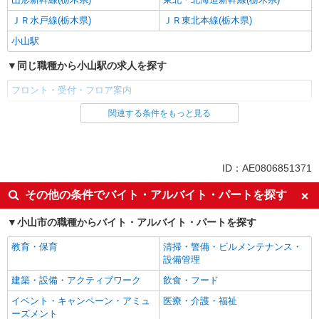
ＪＲ水戸線(栃木県)
ＪＲ東北本線(栃木県)
小山駅
同じ職種から小山駅の求人を探す
フロント・受付・フロア案内
関連する条件をもっと見る
同じ雇用形態から小山駅の求人を探す
アルバイト
パート
同じ特徴から小山駅の求人を探す
ID：AE0806851371
履歴書不要
友達と応募OK
その他の条件でバイト・アルバイト・パートを探す
未経験歓迎
大学生歓迎
小山市の職種からバイト・アルバイト・パートを探す
新卒・第二新卒歓迎
主婦・主夫歓迎
教育・保育
清掃・警備・ビルメンテナンス・
フリーター歓迎
ブランクOK
設備管理
ミドル（40代～）活躍中
昇給あり
建築・設備・アクティブワーク
飲食・フード
平日のみ勤務OK
土日祝のみ勤務OK
イベント・キャンペーン・アミュ
医療・介護・福祉
早朝
車通勤OK
ーズメント