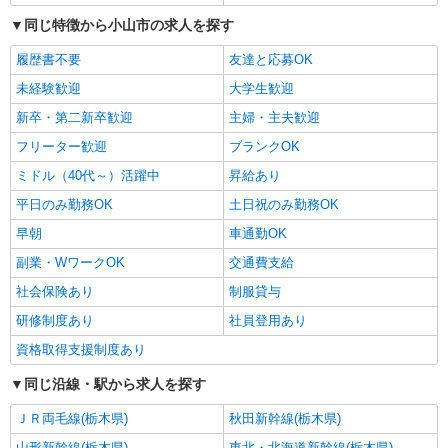
同じ特徴から小山市の求人を探す
履歴書不要
友達と応募OK
未経験歓迎
大学生歓迎
新卒・第二新卒歓迎
主婦・主夫歓迎
フリーター歓迎
ブランクOK
ミドル（40代～）活躍中
昇給あり
平日のみ勤務OK
土日祝のみ勤務OK
早朝
車通勤OK
副業・WワークOK
交通費支給
社会保険あり
制服貸与
研修制度あり
社員登用あり
資格取得支援制度あり
同じ沿線・駅から求人を探す
ＪＲ両毛線(栃木県)
秋田新幹線(栃木県)
山形新幹線(栃木県)
東北・北海道新幹線(栃木県)