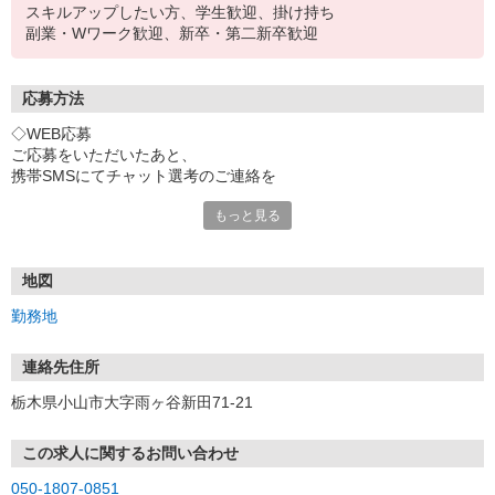
スキルアップしたい方、学生歓迎、掛け持ち
副業・Wワーク歓迎、新卒・第二新卒歓迎
応募方法
◇WEB応募
ご応募をいただいたあと、
携帯SMSにてチャット選考のご連絡を
させていただきます。
もっと見る
応募時には正しい携帯番号をご入力ください
◇電話応募
「イーアイデムを見た」と言って頂けると
地図
スムーズにお繋ぎできます。
勤務地
◇応募後のプロセス
店舗または開業準備室にて
連絡先住所
面接します(1回・30分ほど)。
栃木県小山市大字雨ヶ谷新田71-21
＊面接当日、履歴書の持参は不要です。
現地で簡単なプロフィールの記載をお願いします。
＊入社時には履歴書提出が必要です。
この求人に関するお問い合わせ
＊選考状況により、書類選考を
050-1807-0851
行う場合があります