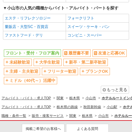
副業・WワークOK
交通費支給
小山市の人気の職種からバイト・アルバイト・パートを探す
社会保険あり
制服貸与
エステ・リフレクソロジー
フォークリフト
研修制度あり
社員登用あり
量販店・大型SC・百貨店
スイーツ・ケーキ・パン
資格取得支援制度あり
ファストフード・デリ
コンビニ・スーパー
同じ職種から求人を探す
販売・接客サービス
フロント・受付・フロア案内
履歴書不要
友達と応募OK
フロント・受付・フロア案内
未経験歓迎
大学生歓迎
新卒・第二新卒歓迎
同じ特徴から求人を探す
主婦・主夫歓迎
フリーター歓迎
ブランクOK
ミドル（40代～）活躍中
未経験歓迎
大学生歓迎
もっと見る
ミドル（40代～）活躍中
車通勤OK
アルバイト・バイト・求人TOP
副業・WワークOK
関東
交通費支給
栃木県
小山市
ホテルルートイン
社会保険あり
社員登用あり
アルバイト・バイト・求人TOP
栃木県の路線
秋田新幹線
小山駅
ホテ
職種・条件一覧
販売・接客サービス
関東
栃木県
小山市
ホテルルー
掲載ご希望のお客様へ
よくある質問