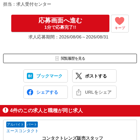
担当：求人受付センター
※別途ご連絡／履歴書不返却
応募画面へ進む
1分で応募完了!!
キープ
求人応募期間：2026/08/06～2026/08/31
閲覧履歴を見る
ブックマーク
ポストする
シェアする
URLをシェア
4
件のこの求人と職種が同じ求人
アルバイト
パート
エースコンタクト
コンタクトレンズ販売スタッフ