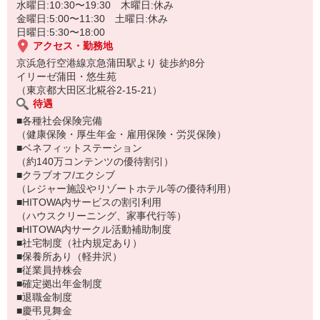
水曜日:10:30〜19:30 木曜日:休み
金曜日:5:00〜11:30 土曜日:休み
日曜日:5:30〜18:00
アクセス・勤務地
京浜急行空港線京急蒲田駅より 徒歩約8分
イリーゼ蒲田・悠生苑
（東京都大田区北糀谷2-15-21）
待遇
■各種社会保険完備
（健康保険・厚生年金・雇用保険・労災保険）
■ベネフィットステーション
（約140万コンテンツの優待割引）
■クラブオフ/エクシブ
（レジャー施設やリゾートホテル等の優待利用）
■HITOWA内サービスの割引利用
（ハウスクリーニング、家事代行等）
■HITOWA内サークル活動補助制度
■社宅制度（社内規定あり）
■保養所あり（軽井沢）
■従業員持株会
■確定拠出年金制度
■退職金制度
■慶弔見舞金