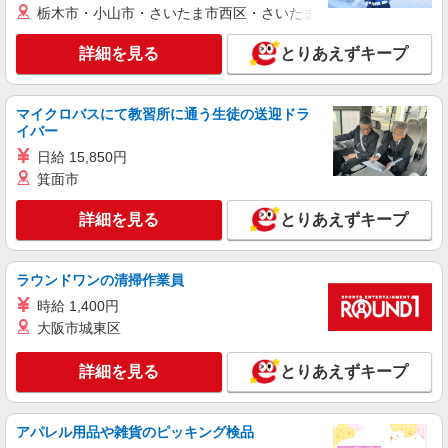
栃木市・小山市・さいたま市西区・さいたま市岩槻区・久喜市・
アルバイト
パート
詳細を見る
とりあえずキープ
株式会社HITOWA フードサービスカンパニー
福祉施設での調理補助【アルバイト・パート】
時給1,226円 ※経験によりスタート時給は変動
マイクロバスにて教習所に通う生徒の送迎ドラ
します。 ※AP評価制度：あり 年1回の評価によ
イバー
り時給を見直します。 ※アルバイト賞与（寸
フローレンスケア千鳥町 （東京都大田区千鳥
日給 15,850円
志）：あり 年2回。勤続年数により金額UP。
3-21-3）
箕面市
詳細を見る
キープ
詳細を見る
とりあえずキープ
正社員
株式会社HITOWA フードサービスカンパニー
ラウンドワンの清掃作業員
福祉施設での調理師（チーフ候補）【正社員】
時給 1,400円
月給28万円〜30万円 ※給与は経験や前職給与
大阪市城東区
に応じて決定します。 賞与年2回
はなことばプラス田園調布 （東京都大田区田
詳細を見る
とりあえずキープ
園調布1丁目22番11号）
詳細を見る
キープ
アパレル用品や雑貨のピッキング検品