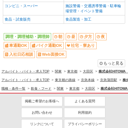
コンビニ・スーパー
施設警備・交通誘導警備・駐車輪
ブランクOK
ミドル（40代～）活躍中
場管理・イベント警備
エルダー（50代～）活躍中
シニア（60代～）活躍中
食品・試食販売
食品製造・加工
ボーナス・賞与あり
昇給あり
時間固定シフト制
時間や曜日が選べる・シフト自由
調理・調理補助・調理師
朝
昼
夕方
夜
禁煙・分煙
交通費支給
車通勤OK
バイク通勤OK
社宅・寮あり
社会保険あり
家賃補助・住宅手当有
入社日応相談
Web面接OK
まかない・食事補助
産休・育休取得実績あり
もっと見る
退職金・財形貯蓄制度あり
各種手当（家族・役職・インセン
ティブなど）あり
アルバイト・バイト・求人TOP
関東
東京都
大田区
株式会社HITOW
社割・特典あり
制服貸与
アルバイト・バイト・求人TOP
東京都の路線
京急本線
京急蒲田駅
株
研修制度あり
社員登用あり
職種・条件一覧
飲食・フード
関東
東京都
大田区
株式会社HITO
同じ職種から求人を探す
掲載ご希望のお客様へ
よくある質問
飲食・フード
お問い合わせ
利用規約
調理・調理補助・調理師
リンクについて
プライバシーポリシー
同じ特徴から求人を探す