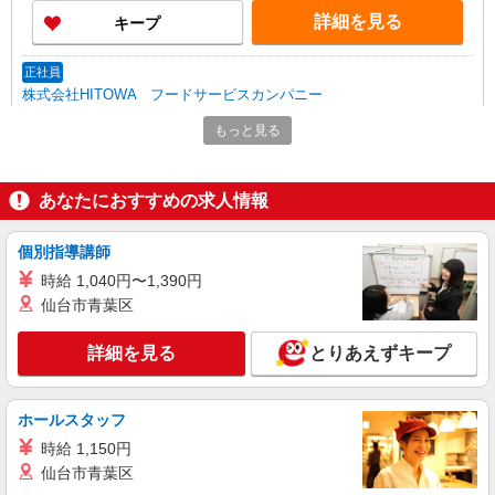
詳細を見る
キープ
正社員
株式会社HITOWA フードサービスカンパニー
福祉施設での調理師（チーフ候補）【正社員】
もっと見る
月給27万円〜30万円 ※給与は経験や前職給与
に応じて決定します。 賞与年2回
イリーゼ蒲田・悠生苑 （東京都大田区北糀谷
あなたにおすすめの求人情報
2-15-21）
個別指導講師
詳細を見る
キープ
時給 1,040円〜1,390円
仙台市青葉区
正社員
株式会社HITOWA フードサービスカンパニー
詳細を見る
とりあえずキープ
福祉施設での調理師【正社員】
月給25万円〜27万円 ※みなし時間外手当30時
間（49,000円〜55,000円）分含む ※給与は経験や
ホールスタッフ
前職給与に応じて決定します。 賞与年2回
はなことばプラス田園調布 （東京都大田区田
時給 1,150円
園調布1丁目22番11号）
仙台市青葉区