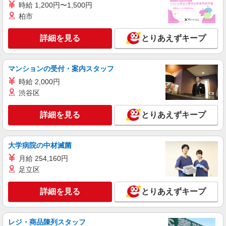
時給 1,200円〜1,500円
アルバイト
パート
柏市
ケンタッキーフライドチキン 御嶽山店
カウンター・キッチンスタッフ ＜優先募集日
詳細を見る
とりあえずキープ
時＞土日祝 フルタイム
時給1300円 ＜高校生＞時給1250円
マンションの受付・案内スタッフ
東京都大田区北嶺町37-13
時給 2,000円
詳細を見る
キープ
渋谷区
詳細を見る
とりあえずキープ
アルバイト
パート
ケンタッキーフライドチキン マチノマ大森店
カウンター・キッチンスタッフ ＜優先募集日
大学病院の中材滅菌
時＞平日（月〜金） 11:00〜17:00
月給 254,160円
時給1300円
足立区
東京都大田区大森西3丁目1-38 1階
詳細を見る
とりあえずキープ
詳細を見る
キープ
アルバイト
パート
レジ・商品陳列スタッフ