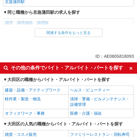
京急蒲田駅
同じ職種から京急蒲田駅の求人を探す
調理・調理補助・調理師
関連する条件をもっと見る
同じ雇用形態から京急蒲田駅の求人を探す
正社員
同じ特徴から京急蒲田駅の求人を探す
ID：AE0805818093
朝
昼
その他の条件でバイト・アルバイト・パートを探す
夕方
夜
大田区の職種からバイト・アルバイト・パートを探す
車通勤OK
バイク通勤OK
建築・設備・アクティブワーク
ヘルス・ビューティー
社宅・寮あり
入社日応相談
軽作業・製造・物流
清掃・警備・ビルメンテナンス・
Web面接OK
友達と応募OK
設備管理
職場見学OKまたは説明会あり
未経験歓迎
オフィスワーク・事務
医療・介護・福祉
経験者・有資格者歓迎
新卒・第二新卒歓迎
大田区の人気の職種からバイト・アルバイト・パートを探す
女性活躍中
主婦・主夫歓迎
雑貨・コスメ販売
ファミリーレストラン・回転寿司
フリーター歓迎
学歴不問