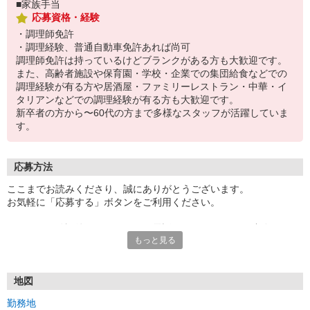
■家族手当
応募資格・経験
・調理師免許
・調理経験、普通自動車免許あれば尚可
調理師免許は持っているけどブランクがある方も大歓迎です。
また、高齢者施設や保育園・学校・企業での集団給食などでの
調理経験が有る方や居酒屋・ファミリーレストラン・中華・イ
タリアンなどでの調理経験が有る方も大歓迎です。
新卒者の方から〜60代の方まで多様なスタッフが活躍していま
す。
応募方法
ここまでお読みくださり、誠にありがとうございます。
お気軽に「応募する」ボタンをご利用ください。
エントリー確認後、こちらよりお電話またはSMSにてご連絡をさせ
もっと見る
ていただきます。
★WEBエントリーは24時間いつでも受付できます。
お電話の際は「イーアイデムを見た」と伝えるとスムーズです。
地図
面接時には履歴書（写真貼付）をご持参ください。
勤務地