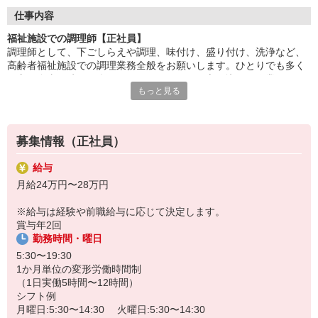
調理に集中できる環境で、仕込み・調理・盛付けなどの業務に専
仕事内容
念。
福祉施設での調理師【正社員】
チームで協力しながら、安心・安全な食事を提供します。
調理師として、下ごしらえや調理、味付け、盛り付け、洗浄など、
高齢者福祉施設での調理業務全般をお願いします。ひとりでも多く
「美味しかった」「ありがとう」の言葉が、何よりの喜び。
の方に食事の時間を楽しんでいただけるよう心を込めて作業するか
食を通じて人の心に寄り添える、やりがいのある仕事です。
もっと見る
らこそ、利用者さまの笑顔を見られたときには達成感を感じられま
す。食を通して健康を支えられるのもやりがいです。
HITOWAのフードサービスカンパニーは、全国300以上の施設で
給食運営を行う業界大手。
社員の成長を支える研修制度も整っており、長期的なキャリア形
募集情報（正社員）
成が可能です。
給与
月給24万円〜28万円
※給与は経験や前職給与に応じて決定します。
賞与年2回
勤務時間・曜日
5:30〜19:30
1か月単位の変形労働時間制
（1日実働5時間〜12時間）
シフト例
月曜日:5:30〜14:30 火曜日:5:30〜14:30