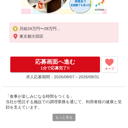
月給24万円〜28万円
東京都大田区
※給与は経験や前職給与に応じて決定します。
賞与年2回
応募画面へ進む
1分で応募完了!!
キープ
求人応募期間：2026/08/07～2026/08/31
「食事が楽しみになる時間をつくる」
当社が受託する施設での調理業務を通じて、利用者様の健康と笑
顔を支えています。
◎30〜50代の男女が多数活躍中。
もっと見る
調理師としての経験を活かし、安定した環境で長く働ける職場で
す。