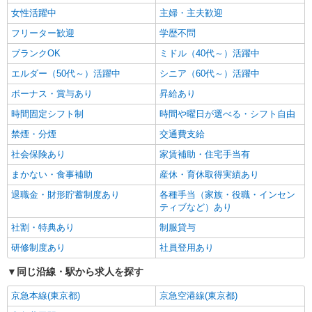
女性活躍中
主婦・主夫歓迎
フリーター歓迎
学歴不問
ブランクOK
ミドル（40代～）活躍中
エルダー（50代～）活躍中
シニア（60代～）活躍中
ボーナス・賞与あり
昇給あり
時間固定シフト制
時間や曜日が選べる・シフト自由
禁煙・分煙
交通費支給
社会保険あり
家賃補助・住宅手当有
まかない・食事補助
産休・育休取得実績あり
退職金・財形貯蓄制度あり
各種手当（家族・役職・インセン
ティブなど）あり
社割・特典あり
制服貸与
研修制度あり
社員登用あり
同じ沿線・駅から求人を探す
京急本線(東京都)
京急空港線(東京都)