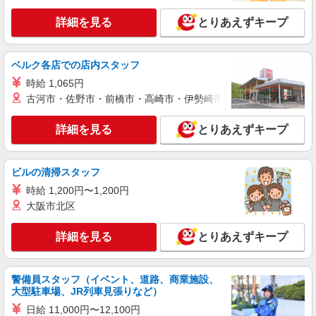
キープ
詳細を見る
とりあえずキープ
アルバイト
パート
株式会社HITOWA フードサービスカンパニー
福祉施設での調理員【アルバイト・パート】
ベルク各店での店内スタッフ
時給1,500円以上 ※経験によりスタート時給は
時給 1,065円
変動します。 ※AP評価制度：あり 年1回の評価
古河市・佐野市・前橋市・高崎市・伊勢崎市・太田市・館林市・
により時給を見直します。 ※アルバイト賞与（寸
イリーゼ蒲田・悠生苑 （東京都大田区北糀谷
志）：あり 年2回。勤続年数により金額UP。
2-15-21）
詳細を見る
とりあえずキープ
詳細を見る
キープ
ビルの清掃スタッフ
アルバイト
パート
時給 1,200円〜1,200円
株式会社HITOWA フードサービスカンパニー
大阪市北区
福祉施設での調理員【アルバイト・パート】
時給1,350円以上 ※経験によりスタート時給は
詳細を見る
とりあえずキープ
変動します。 ※AP評価制度：あり 年1回の評価
により時給を見直します。 ※アルバイト賞与（寸
フローレンスケア千鳥町 （東京都大田区千鳥
志）：あり 年2回。勤続年数により金額UP。
3-21-3）
警備員スタッフ（イベント、道路、商業施設、
大型駐車場、JR列車見張りなど）
詳細を見る
日給 11,000円〜12,100円
キープ