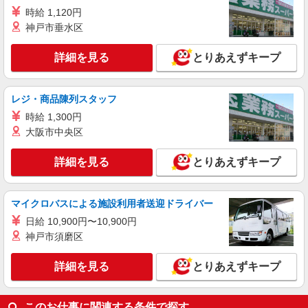
ケンタッキーフライドチキン 蒲田東口店
時給 1,120円
カウンター・キッチンスタッフ ＜優先募集日
神戸市垂水区
時＞土日祝 フルタイム
時給1350円
詳細を見る
とりあえずキープ
東京都大田区蒲田5-23-1
詳細を見る
キープ
レジ・商品陳列スタッフ
時給 1,300円
アルバイト
パート
大阪市中央区
ケンタッキーフライドチキン 大森西口店
カウンター・キッチンスタッフ ＜優先募集日
詳細を見る
とりあえずキープ
時＞平日（月〜金） 17:00〜21:00
時給1300円 土日祝祭日時給1350円
マイクロバスによる施設利用者送迎ドライバー
東京都大田区山王2-2-12
日給 10,900円〜10,900円
詳細を見る
キープ
神戸市須磨区
詳細を見る
とりあえずキープ
このお仕事に関連する条件で探す