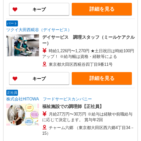
詳細を見る
キープ
パート
ツクイ大田西糀谷（デイサービス）
デイサービス 調理スタッフ（ミールケアクル
ー）
時給1,226円〜1,270円 ★土日祝日は時給100円
アップ！ ※給与幅は資格・経験等による
東京都大田区西糀谷四丁目9番11号
詳細を見る
キープ
正社員
株式会社HITOWA フードサービスカンパニー
福祉施設での調理師【正社員】
月給27万円〜30万円 ※給与は経験や前職給与
に応じて決定します。 賞与年2回
チャーム六郷 （東京都大田区西六郷4丁目34－
15）