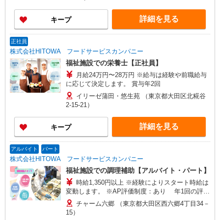
詳細を見る
キープ
正社員
株式会社HITOWA フードサービスカンパニー
福祉施設での栄養士【正社員】
月給24万円〜28万円 ※給与は経験や前職給与
に応じて決定します。 賞与年2回
イリーゼ蒲田・悠生苑 （東京都大田区北糀谷
2-15-21）
詳細を見る
キープ
アルバイト
パート
株式会社HITOWA フードサービスカンパニー
福祉施設での調理補助【アルバイト・パート】
時給1,350円以上 ※経験によりスタート時給は
変動します。 ※AP評価制度：あり 年1回の評価
により時給を見直します。 ※アルバイト賞与（寸
チャーム六郷 （東京都大田区西六郷4丁目34－
志）：あり 年2回。勤続年数により金額UP。
15）