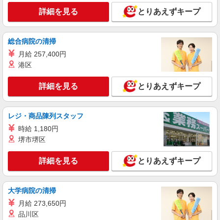
詳細を見る
キープ
詳細を見る
とりあえずキープ
アルバイト
パート
株式会社HITOWA フードサービスカンパニー
総合病院の清掃
福祉施設での調理員【アルバイト・パート】
月給 257,400円
時給1,500円以上 ※経験によりスタート時給は
港区
変動します。 ※AP評価制度：あり 年1回の評価
により時給を見直します。 ※アルバイト賞与（寸
チャーム六郷 （東京都大田区西六郷4丁目34－
詳細を見る
とりあえずキープ
志）：あり 年2回。勤続年数により金額UP。
15）
詳細を見る
キープ
レジ・商品陳列スタッフ
時給 1,180円
アルバイト
パート
堺市堺区
株式会社HITOWA フードサービスカンパニー
福祉施設での調理補助【アルバイト・パート】
詳細を見る
とりあえずキープ
時給1,300円以上 ※経験によりスタート時給は
変動します。 ※AP評価制度：あり 年1回の評価
により時給を見直します。 ※アルバイト賞与（寸
フローレンスケア千鳥町 （東京都大田区千鳥
大学病院の清掃
志）：あり 年2回。勤続年数により金額UP。
3-21-3）
月給 273,650円
品川区
詳細を見る