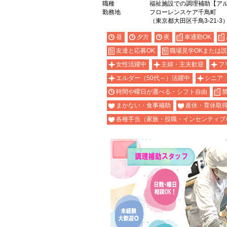
職種
福祉施設での調理補助【ア
勤務地
フローレンスケア千鳥町
（東京都大田区千鳥3-21-3
昼
夕方
夜
車通勤OK
友達と応募OK
職場見学OKまたは
女性活躍中
主婦・主夫歓迎
フ
エルダー（50代～）活躍中
シニア
時間や曜日が選べる・シフト自由
まかない・食事補助
産休・育休取
各種手当（家族・役職・インセンティブ