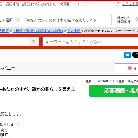
よくある
理・調理補助・調理師の求人情報詳細 - 大田区｜バイト・ア
保存した
0
リア選択
「あなたの街」のお仕事が探せる求人サイト
検索条件
大田区
>
大田区の調理・調理補助・調理師
>
下丸子駅
> 株式会社HITOWA フードサー
ンパニー
キ
更新日：2026/08/01 ※更新日時点
―あなたの手が、誰かの暮らしを支えま
応募画面へ進
は変動します。
見直します。
：あり
額UP。