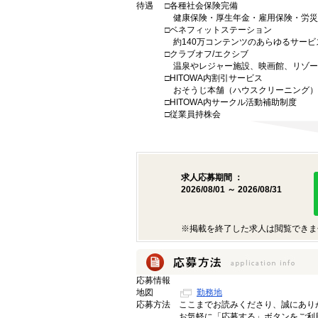
待遇
□各種社会保険完備
健康保険・厚生年金・雇用保険・労災
□ベネフィットステーション
約140万コンテンツのあらゆるサービ
□クラブオフ/エクシブ
温泉やレジャー施設、映画館、リゾー
□HITOWA内割引サービス
おそうじ本舗（ハウスクリーニング）
□HITOWA内サークル活動補助制度
□従業員持株会
求人応募期間 ：
2026/08/01 ～ 2026/08/31
※掲載を終了した求人は閲覧できま
応募情報
地図
勤務地
応募方法
ここまでお読みくださり、誠にあり
お気軽に「応募する」ボタンをご利