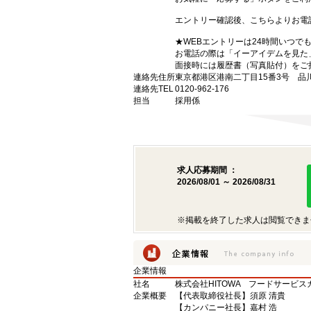
エントリー確認後、こちらよりお電
★WEBエントリーは24時間いつで
お電話の際は「イーアイデムを見た
面接時には履歴書（写真貼付）をご
連絡先住所
東京都港区港南二丁目15番3号 品
連絡先TEL
0120-962-176
担当
採用係
求人応募期間 ：
2026/08/01 ～ 2026/08/31
※掲載を終了した求人は閲覧できま
企業情報
社名
株式会社HITOWA フードサービ
企業概要
【代表取締役社長】須原 清貴
【カンパニー社長】嘉村 浩