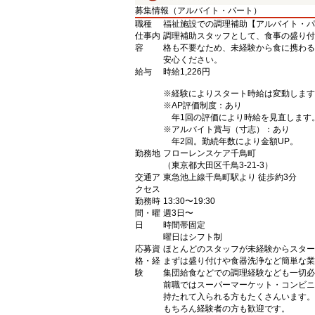
募集情報（アルバイト・パート）
職種
福祉施設での調理補助【アルバイト・パ
仕事内
調理補助スタッフとして、食事の盛り付
容
格も不要なため、未経験から食に携わる
安心ください。
給与
時給1,226円
※経験によりスタート時給は変動します
※AP評価制度：あり
年1回の評価により時給を見直します
※アルバイト賞与（寸志）：あり
年2回。勤続年数により金額UP。
勤務地
フローレンスケア千鳥町
（東京都大田区千鳥3-21-3）
交通ア
東急池上線千鳥町駅より 徒歩約3分
クセス
勤務時
13:30〜19:30
間・曜
週3日〜
日
時間帯固定
曜日はシフト制
応募資
ほとんどのスタッフが未経験からスター
格・経
まずは盛り付けや食器洗浄など簡単な業
験
集団給食などでの調理経験なども一切必
前職ではスーパーマーケット・コンビニ
持たれて入られる方もたくさんいます。
もちろん経験者の方も歓迎です。