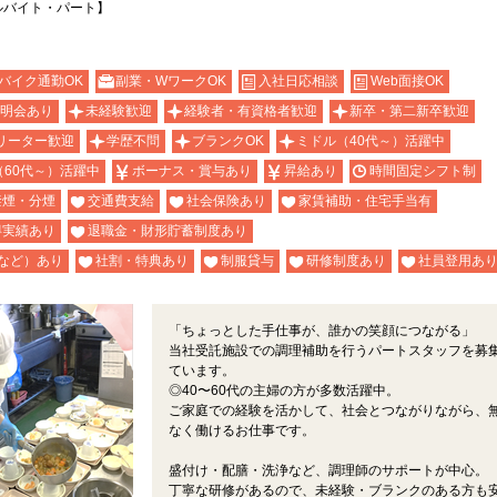
ルバイト・パート】
）
バイク通勤OK
副業・WワークOK
入社日応相談
Web面接OK
説明会あり
未経験歓迎
経験者・有資格者歓迎
新卒・第二新卒歓迎
リーター歓迎
学歴不問
ブランクOK
ミドル（40代～）活躍中
（60代～）活躍中
ボーナス・賞与あり
昇給あり
時間固定シフト制
禁煙・分煙
交通費支給
社会保険あり
家賃補助・住宅手当有
得実績あり
退職金・財形貯蓄制度あり
など）あり
社割・特典あり
制服貸与
研修制度あり
社員登用あ
「ちょっとした手仕事が、誰かの笑顔につながる」
当社受託施設での調理補助を行うパートスタッフを募
ています。
◎40〜60代の主婦の方が多数活躍中。
ご家庭での経験を活かして、社会とつながりながら、
なく働けるお仕事です。
盛付け・配膳・洗浄など、調理師のサポートが中心。
丁寧な研修があるので、未経験・ブランクのある方も