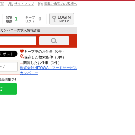
質問
サイトマップ
掲載ご希望のお客様へ
閲覧
キープ
1
0
履歴
リスト
ログイン
ビスカンパニーの求人情報詳細
キープ中のお仕事（0件）
保存した検索条件（
0
件）
閲覧したお仕事（1件）
ープ
株式会社HITOWA フードサービス
カンパニー
の最新情報です
む