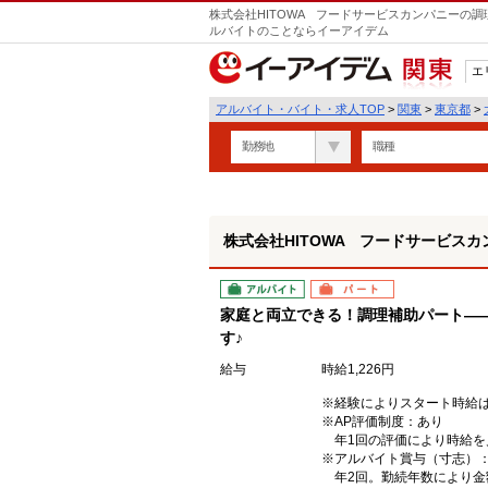
株式会社HITOWA フードサービスカンパニーの調
ルバイトのことならイーアイデム
エ
関東
アルバイト・バイト・求人TOP
>
関東
>
東京都
>
勤務地
職種
株式会社HITOWA フードサービスカ
アルバイト
パート
家庭と両立できる！調理補助パート―
す♪
給与
時給1,226円
※経験によりスタート時給
※AP評価制度：あり
年1回の評価により時給を
※アルバイト賞与（寸志）
年2回。勤続年数により金