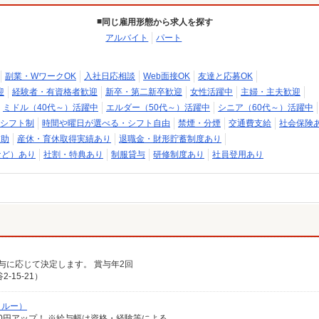
同じ雇用形態から求人を探す
アルバイト
パート
副業・WワークOK
入社日応相談
Web面接OK
友達と応募OK
迎
経験者・有資格者歓迎
新卒・第二新卒歓迎
女性活躍中
主婦・主夫歓迎
ミドル（40代～）活躍中
エルダー（50代～）活躍中
シニア（60代～）活躍中
シフト制
時間や曜日が選べる・シフト自由
禁煙・分煙
交通費支給
社会保険
補助
産休・育休取得実績あり
退職金・財形貯蓄制度あり
など）あり
社割・特典あり
制服貸与
研修制度あり
社員登用あり
給与に応じて決定します。 賞与年2回
15-21）
クルー）
給100円アップ！ ※給与幅は資格・経験等による