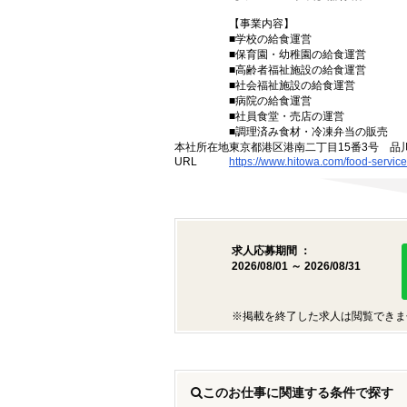
【事業内容】
■学校の給食運営
■保育園・幼稚園の給食運営
■高齢者福祉施設の給食運営
■社会福祉施設の給食運営
■病院の給食運営
■社員食堂・売店の運営
■調理済み食材・冷凍弁当の販売
本社所在地
東京都港区港南二丁目15番3号 品
URL
https://www.hitowa.com/food-service
求人応募期間 ：
2026/08/01 ～ 2026/08/31
※掲載を終了した求人は閲覧できま
このお仕事に関連する条件で探す