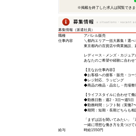
※掲載を終了した求人は閲覧できま
募集情報（派遣社員）
職種
アパレル販売
仕事内容
＼都内エリア一括大募集！選べ
東京都内の百貨店や商業施設、
レディース・メンズ・カジュア
あなたのご希望や経験に合わせ
【主なお仕事内容】
◆お客様への接客・販売・コー
◆レジ対応、ラッピング
◆商品の検品・品出し・売場整
【ライフスタイルに合わせて働
◆勤務日数：週2・3日〜週5日
◆勤務時間：シフト制（実働7〜
◆期間：短期・長期どちらも相
「まずは話を聞いてみたい」「
一緒に理想な働き方を見つけて
給与
時給1550円