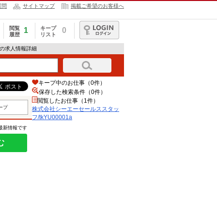
質問
サイトマップ
掲載ご希望のお客様へ
閲覧
キープ
1
0
履歴
リスト
ログイン
1aの求人情報詳細
キープ中のお仕事（0件）
保存した検索条件（
0
件）
閲覧したお仕事（1件）
ープ
株式会社シーエーセールススタッ
フ/tkYU00001a
の最新情報です
む