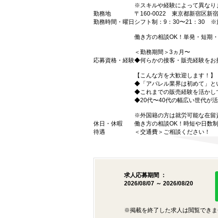
※スキルや経験によって異なり
勤務地
〒160-0022 東京都新宿区新宿3
勤務時間・曜日
シフト制：9：30〜21：30 
働き方の相談OK！単発・短期
＜勤務期間＞3ヵ月〜
応募資格・経験
◆何らかの接客・販売経験をお
【こんな方を大歓迎します！】
◆「アパレル業界は初めて」と
◆これまでの販売経験を活かし
◆20代〜40代の幅広い世代が
※外国籍の方は就労可能な在留
休日・休暇
働き方の相談OK！時短や日数
待遇
＜交通費＞ご相談ください！
求人応募期間 ：
2026/08/07 ～ 2026/08/20
※掲載を終了した求人は閲覧できま