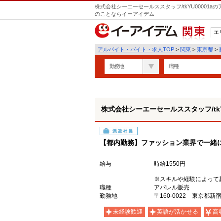
株式会社シーエーセールススタッフ/tkYU00001
のことならイーアイデム
エ
関東
アルバイト・バイト・求人TOP
>
関東
>
東京都
>
勤務地
職種
株式会社シーエーセールススタッフ/tkYU
派遣社員
【都内勤務】ファッション業界で一緒
給与
時給1550円
※スキルや経験によって
職種
アパレル販売
勤務地
〒160-0022 東京都新宿
未経験歓迎
英語が活かせる
高