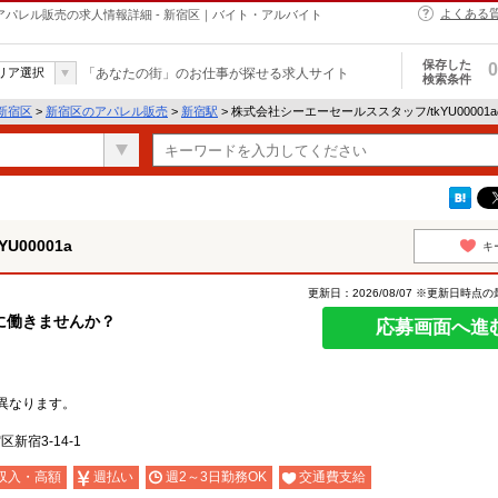
よくある
aのアパレル販売の求人情報詳細 - 新宿区｜バイト・アルバイト
保存した
0
リア選択
「あなたの街」のお仕事が探せる求人サイト
検索条件
新宿区
>
新宿区のアパレル販売
>
新宿駅
> 株式会社シーエーセールススタッフ/tkYU0000
00001a
キ
更新日：2026/08/07 ※更新日時点
に働きませんか？
応募画面へ進
異なります。
区新宿3-14-1
収入・高額
週払い
週2～3日勤務OK
交通費支給