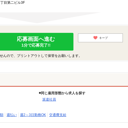
三丁目第二ビル3F
応募画面へ進む
キープ
1分で応募完了!!
せんので、プリントアウトして保管をお願いします。
同じ雇用形態から求人を探す
派遣社員
額
週払い
週2～3日勤務OK
交通費支給