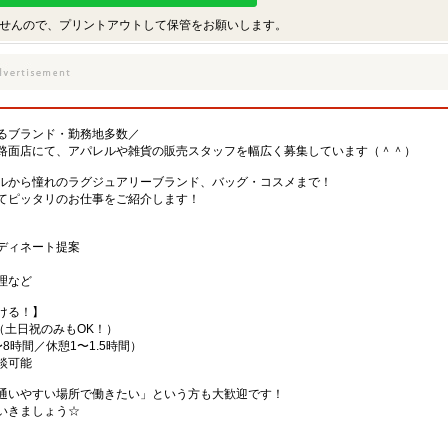
せんので、プリントアウトして保管をお願いします。
るブランド・勤務地多数／
路面店にて、アパレルや雑貨の販売スタッフを幅広く募集しています（＾＾）
ルから憧れのラグジュアリーブランド、バッグ・コスメまで！
てピッタリのお仕事をご紹介します！
ディネート提案
理など
ける！】
（土日祝のみもOK！）
8時間／休憩1〜1.5時間）
談可能
通いやすい場所で働きたい」という方も大歓迎です！
いきましょう☆