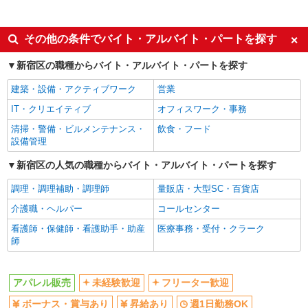
270,000円〜 ★固定残業手当：30,800円（月給に
≪新宿ルミネ2店≫ 東京都新宿区新宿3-38-2
アルバイト
含む） ※経験・能力考慮 ※固定残業時間は1ヶ月
ルミネ新宿 LUMINE2 2F ■JR・小田急線・京王線
あたり20時間、超過時は追加で残業手当支給 ※月
「新宿駅」南口より徒歩1分
同じ特徴から高田馬場駅の求人を探す
その他の条件でバイト・アルバイト・パートを探す
3万円まで交通費支給 ※試用期間（2〜3ヶ月）も
詳細を見る
キープ
同条件 【手当】固定残業手当／資格手当／店舗職
未経験歓迎
フリーター歓迎
制手当／住宅手当（実家外かつ賃貸の場合のみ別
新宿区の職種からバイト・アルバイト・パートを探す
途支給）※試用期間明けから支給／特別手当 ※手
ボーナス・賞与あり
昇給あり
正社員
建築・設備・アクティブワーク
当の種類はエリアにより異なります。詳細は面接
営業
LOUNIE（ルーニィ）新宿店
週1日勤務OK
週2～3日勤務OK
時にお尋ねください。
IT・クリエイティブ
オフィスワーク・事務
【店長候補募集】接客・販売・お店作り〜マネ
上場企業・上場企業のグループ会
交通費支給
ジメントまでお任せします◎
清掃・警備・ビルメンテナンス・
飲食・フード
社
設備管理
未経験：月給243,800円〜400,000円 経験者
（店長候補）：月給300,000円〜 ※試用期間中は
同じ職種から求人を探す
新宿区の人気の職種からバイト・アルバイト・パートを探す
270,000円〜 ★固定残業手当：30,800円（月給に
≪新宿店≫ 東京都新宿区歌舞伎町1丁目 靖国
含む） ※経験・能力考慮 ※固定残業時間は1ヶ月
ファッション・アパレル
通り下新宿サブナード地下街内412区画
調理・調理補助・調理師
量販店・大型SC・百貨店
あたり20時間、超過時は追加で残業手当支給 ※月
アパレル販売
3万円まで交通費支給 ※試用期間（2〜3ヶ月）も
介護職・ヘルパー
コールセンター
詳細を見る
キープ
同条件 【手当】固定残業手当／資格手当／店舗職
同じ特徴から求人を探す
制手当／住宅手当（実家外かつ賃貸の場合のみ別
看護師・保健師・看護助手・助産
医療事務・受付・クラーク
途支給）※試用期間明けから支給／特別手当 ※手
師
アルバイト
パート
未経験歓迎
ボーナス・賞与あり
当の種類はエリアにより異なります。詳細は面接
ASBee（アスビー）キッズ京王新宿店［1208］
時にお尋ねください。
週1日勤務OK
週2～3日勤務OK
靴・シューズショップの販売スタッフ
アパレル販売
未経験歓迎
フリーター歓迎
上場企業・上場企業のグループ会
交通費支給
時給1,250円〜1,300円 試用期間中 時給1,240
社
ボーナス・賞与あり
昇給あり
週1日勤務OK
円〜1,290円（試用期間2ヶ月） ※資格・経験によ