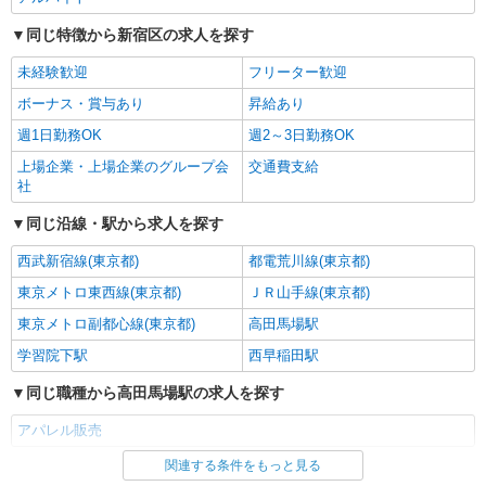
≪LOUNIE 新宿店≫ 東京都新宿区歌舞伎町1
同じ特徴から新宿区の求人を探す
丁目 サブナード2丁目 ■新宿(東京メトロ丸ノ内
線)B11口(約5分) ■西武新宿(西武新宿線)南口(約4
未経験歓迎
フリーター歓迎
分) ■新宿三丁目(東京メトロ丸ノ内線)B9口(約6分)
詳細を見る
キープ
ボーナス・賞与あり
昇給あり
週1日勤務OK
週2～3日勤務OK
正社員
LILLIAN CARAT(リリアン カラット）ルミネエスト新宿店
上場企業・上場企業のグループ会
交通費支給
社
未経験歓迎のアパレル販売スタッフ
未経験：月給243,800円〜400,000円 経験者
同じ沿線・駅から求人を探す
（店長候補）：月給300,000円〜 ※試用期間中は
270,000円〜 ★固定残業手当：30,800円（月給に
≪ルミネエスト新宿店≫ 東京都新宿区新宿3丁
西武新宿線(東京都)
都電荒川線(東京都)
含む） ※経験・能力考慮 ※固定残業時間は1ヶ月
目38-1ルミネエスト4F ■各線「新宿駅」より直結
あたり20時間、超過時は追加で残業手当支給 ※月
東京メトロ東西線(東京都)
ＪＲ山手線(東京都)
3万円まで交通費支給 ※試用期間（2〜3ヶ月）も
東京メトロ副都心線(東京都)
高田馬場駅
詳細を見る
キープ
同条件 【手当】固定残業手当／資格手当／店舗職
制手当／住宅手当（実家外かつ賃貸の場合のみ別
学習院下駅
西早稲田駅
途支給）※試用期間明けから支給／特別手当 ※手
正社員
当の種類はエリアにより異なります。詳細は面接
同じ職種から高田馬場駅の求人を探す
COCO DEAL（ココディール） 新宿ルミネ2店
時にお尋ねください。
未経験歓迎のアパレル販売スタッフ
アパレル販売
未経験：月給243,800円〜400,000円 経験者
関連する条件をもっと見る
同じ雇用形態から高田馬場駅の求人を探す
（店長候補）：月給300,000円〜 ※試用期間中は