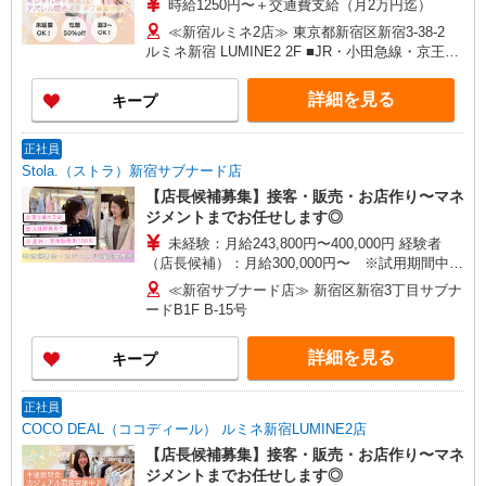
時給1250円〜＋交通費支給（月2万円迄）
≪新宿ルミネ2店≫ 東京都新宿区新宿3-38-2
ルミネ新宿 LUMINE2 2F ■JR・小田急線・京王線
「新宿駅」南口より徒歩1分
詳細を見る
キープ
正社員
Stola.（ストラ）新宿サブナード店
【店長候補募集】接客・販売・お店作り〜マネ
ジメントまでお任せします◎
未経験：月給243,800円〜400,000円 経験者
（店長候補）：月給300,000円〜 ※試用期間中は
270,000円〜 ★固定残業手当：30,800円（月給に
≪新宿サブナード店≫ 新宿区新宿3丁目サブナ
含む） ※経験・能力考慮 ※固定残業時間は1ヶ月
ードB1F B-15号
あたり20時間、超過時は追加で残業手当支給 ※月
3万円まで交通費支給 ※試用期間（2〜3ヶ月）も
詳細を見る
キープ
同条件 【手当】固定残業手当／資格手当／店舗職
制手当／住宅手当（実家外かつ賃貸の場合のみ別
途支給）※試用期間明けから支給／特別手当 ※手
正社員
当の種類はエリアにより異なります。詳細は面接
COCO DEAL（ココディール） ルミネ新宿LUMINE2店
時にお尋ねください。
【店長候補募集】接客・販売・お店作り〜マネ
ジメントまでお任せします◎