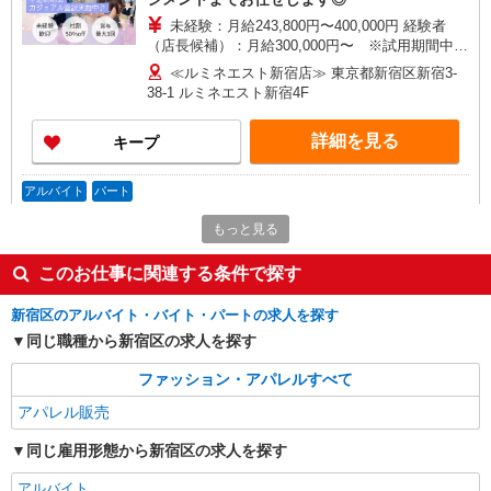
未経験：月給243,800円〜400,000円 経験者
（店長候補）：月給300,000円〜 ※試用期間中は
270,000円〜 ★固定残業手当：30,800円（月給に
≪ルミネエスト新宿店≫ 東京都新宿区新宿3-
含む） ※経験・能力考慮 ※固定残業時間は1ヶ月
38-1 ルミネエスト新宿4F
あたり20時間、超過時は追加で残業手当支給 ※月
3万円まで交通費支給 ※試用期間（2〜3ヶ月）も
詳細を見る
キープ
同条件 【手当】固定残業手当／資格手当／店舗職
制手当／住宅手当（実家外かつ賃貸の場合のみ別
途支給）※試用期間明けから支給／特別手当 ※手
アルバイト
パート
当の種類はエリアにより異なります。詳細は面接
Stola.（ストラ） 新宿サブナード店
時にお尋ねください。
もっと見る
アパレル販売スタッフ
時給1250円〜＋交通費支給（月2万円迄）
このお仕事に関連する条件で探す
≪Stola.新宿サブナード店≫ 新宿区新宿3丁目
サブナード ■JR「新宿駅」東口 直結、西武新宿
新宿区のアルバイト・バイト・パートの求人を探す
線「西武新宿駅」徒歩5分、東京メトロ副都心線
同じ職種から新宿区の求人を探す
「新宿三丁目駅」徒歩5分
詳細を見る
キープ
ファッション・アパレルすべて
アパレル販売
アルバイト
パート
LOUNIE（ルーニィ）新宿店
同じ雇用形態から新宿区の求人を探す
アパレル販売スタッフ
時給1250円〜＋交通費支給（月2万円迄）
アルバイト