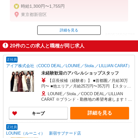
時給1,300円〜1,755円
東京都新宿区
詳細を見る
ID：AE0525526788
20
件のこの求人と職種が同じ求人
掲載期間終了
正社員
アイア株式会社（COCO DEAL／LOUNIE／Stola.／LILLIAN CARAT）
未経験歓迎のアパレルショップスタッフ
【店長候補（経験者）】 ■首都圏／月給30万
円〜 ■他エリア／月給25万円〜35万円 【スタッ
フ】 ■首都圏／月給24万3,800円〜40万円 ■大阪／
LOUNIE／Stola.／COCO DEAL／LILLIAN
月給23万3,500円〜35万円 ■京都、兵庫、愛知、岐
CARAT ※ブランド・勤務地の希望考慮します！※
阜、福岡／月給22万7,800円〜35万円 ■他エリア／
転勤なし 更に東京、神奈川、千葉、埼玉、北海
月給22万2,100円〜35万円 固定残業手当含む（1ヶ
道、宮城（仙台）、愛知、大阪、兵庫、京都、和
詳細を見る
キープ
月あたり20時間）※超過時は追加支給 首都圏エリ
歌山、岡山、広島、愛媛、福岡、長崎、宮崎、熊
ア：30,800円 大阪：29,500円 京都、兵庫、愛知、
本などの各店舗で募集しています。 【COCO
岐阜、福岡：28,800円 他：28,100円 ※経験・能力
DEAL】 札幌PARCO店 ルミネ新宿LUMINE2店／
正社員
考慮 ※試用期間3ヶ月も同条件（首都圏：店長候
ルミネ池袋店／ルミネ横浜／ルミネ大宮店／ルミ
LOUNIE（ルーニィ） 新宿サブナード店
補は月給27万円〜）