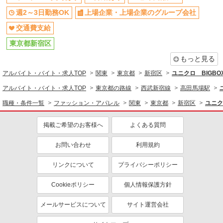
る
東京都新宿区西新宿1－1－4 京王新宿百貨店
週2～3日勤務OK
上場企業・上場企業のグループ会社
交通費支給
詳細を見る
キープ
東京都新宿区
アルバイト
パート
もっと見る
ASBee（アスビー）キッズ京王新宿店［1208］
アルバイト・バイト・求人TOP
関東
東京都
新宿区
ユニクロ BIGB
靴・シューズショップの販売スタッフ
アルバイト・バイト・求人TOP
時給1,250円〜1,300円 試用期間中 時給1,240
東京都の路線
西武新宿線
高田馬場駅
円〜1,290円（試用期間2ヶ月） ※資格・経験によ
職種・条件一覧
ファッション・アパレル
関東
東京都
新宿区
ユニク
る
東京都新宿区西新宿1－1－4 京王新宿百貨店
掲載ご希望のお客様へ
よくある質問
詳細を見る
キープ
お問い合わせ
利用規約
アルバイト
パート
チャイハネ 西武新宿PePe店
リンクについて
プライバシーポリシー
エスニック・アジアン雑貨ショップでの販売ス
Cookieポリシー
個人情報保護方針
タッフ
時給1,226円〜 ※試用期間3ヶ月（同給与） ★
メールサービスについて
サイト運営会社
昇給有
チャイハネ 西武新宿PePe店 東京都新宿区歌