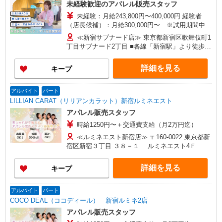
ネ有楽町店 ルミネ立川店／ルミネ町田店／池袋
未経験歓迎のアパレル販売スタッフ
PARCO店／東京スカイツリータウン・ソラマチ店
未経験：月給243,800円〜400,000円 経験者
イクスピアリ店／イオンレイクタウン店／ジョイ
（店長候補）：月給300,000円〜 ※試用期間中は
ナス店／テラスモール湘南店 タカシマヤ ゲートタ
270,000円〜 ★固定残業手当：30,800円（月給に
ワーモール店／イオン大高SC店 なんばCITY店／
≪新宿サブナード店≫ 東京都新宿区歌舞伎町1
含む） ※経験・能力考慮 ※固定残業時間は1ヶ月
天王寺MIO店／阪神梅田本店／京都ポルタ店／阪
丁目サブナード2丁目 ■各線「新宿駅」より徒歩3
あたり20時間、超過時は追加で残業手当支給 ※月
急西宮ガーデンズ店 ルクアイーレ大阪店／岡山一
分
3万円まで交通費支給 ※試用期間（2〜3ヶ月）も
番街店／ミナモア広島店／博多阪急店／天神ソラ
詳細を見る
キープ
同条件 【手当】固定残業手当／資格手当／店舗職
リアプラザ店 ▽他、詳しくは備考をご参照くださ
制手当／住宅手当（実家外かつ賃貸の場合のみ別
い。
途支給）※試用期間明けから支給／特別手当 ※手
アルバイト
パート
当の種類はエリアにより異なります。詳細は面接
LILLIAN CARAT（リリアンカラット）新宿ルミネエスト
時にお尋ねください。 ＼入社３大特典キャンペー
アパレル販売スタッフ
ン実施中！／※詳細は備考欄にて
時給1250円〜＋交通費支給（月2万円迄）
≪ルミネエスト新宿店≫ 〒160-0022 東京都新
宿区新宿３丁目 ３８－１ ルミネエスト4Ｆ
詳細を見る
キープ
アルバイト
パート
COCO DEAL（ココディール） 新宿ルミネ2店
アパレル販売スタッフ