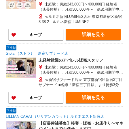
未経験：月給243,800円〜400,000円 経験者
（店長候補）：月給300,000円〜 ※試用期間中は
270,000円〜 ★固定残業手当：30,800円（月給に
≪ルミネ新宿LUMINE2店≫ 東京都新宿区新宿
含む） ※経験・能力考慮 ※固定残業時間は1ヶ月
3-38-2 ルミネ新宿 LUMINE2
あたり20時間、超過時は追加で残業手当支給 ※月
3万円まで交通費支給 ※試用期間（2〜3ヶ月）も
詳細を見る
キープ
同条件 【手当】固定残業手当／資格手当／店舗職
制手当／住宅手当（実家外かつ賃貸の場合のみ別
途支給）※試用期間明けから支給／特別手当 ※手
正社員
当の種類はエリアにより異なります。詳細は面接
Stola.（ストラ） 新宿サブナード店
時にお尋ねください。
未経験歓迎のアパレル販売スタッフ
未経験：月給243,800円〜400,000円 経験者
（店長候補）：月給300,000円〜 ※試用期間中は
270,000円〜 ★固定残業手当：30,800円（月給に
≪新宿サブナード店≫ 東京都新宿区新宿3丁目
含む） ※経験・能力考慮 ※固定残業時間は1ヶ月
サブナード ■各線「新宿三丁目駅」より徒歩3分
あたり20時間、超過時は追加で残業手当支給 ※月
3万円まで交通費支給 ※試用期間（2〜3ヶ月）も
詳細を見る
キープ
同条件 【手当】固定残業手当／資格手当／店舗職
制手当／住宅手当（実家外かつ賃貸の場合のみ別
途支給）※試用期間明けから支給／特別手当 ※手
正社員
当の種類はエリアにより異なります。詳細は面接
LILLIAN CARAT（リリアンカラット）ルミネエスト新宿店
時にお尋ねください。 ＼入社３大特典キャンペー
【店長候補募集】接客・販売・お店作り〜マネ
ン実施中！／※詳細は備考欄にて
ジメントまでお任せします◎