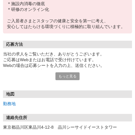
＊施設内消毒の徹底
＊研修のオンライン化
ご入居者さまとスタッフの健康と安全を第一に考え、
安心してはたらける環境づくりに積極的に取り組んでいます。
応募方法
当社の求人をご覧いただき、ありがとうございます。
ご応募はWebまたはお電話で受け付けています。
Webの場合は応募シートを入力の上、送信ください。
追って、面談日時相談のお電話をさせていただきます。
もっと見る
【応募後のプロセス】
〈1．応募〉Webまたはお電話から応募
〈2．面談〉仕事内容や職場についての気になることやご希望等、な
地図
んでもお聞かせくださいね。
勤務地
※履歴書の持参は不要です。
当日はエントリーシートのご記入があります。
〈3．採用〉勤務開始日もお気軽にご相談ください。
連絡先住所
※応募の秘密は厳守します。
東京都品川区東品川4-12-8 品川シーサイドイーストタワー
【電話受付】平日9:00〜18:00