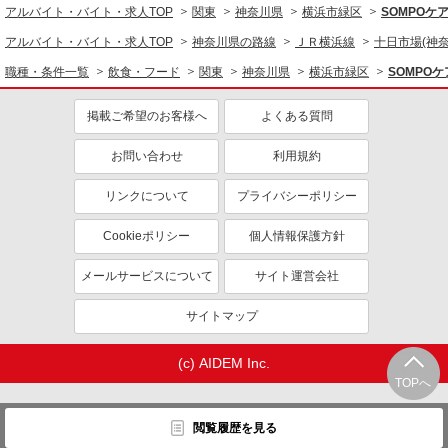
アルバイト・バイト・求人TOP
関東
神奈川県
横浜市緑区
SOMPOケ
アルバイト・バイト・求人TOP
神奈川県の路線
ＪＲ横浜線
十日市場(神奈
職種・条件一覧
飲食・フード
関東
神奈川県
横浜市緑区
SOMPO
掲載ご希望のお客様へ
よくある質問
お問い合わせ
利用規約
リンクについて
プライバシーポリシー
Cookieポリシー
個人情報保護方針
メールサービスについて
サイト運営会社
サイトマップ
(c) AIDEM Inc.
TOPへ
閲覧履歴を見る