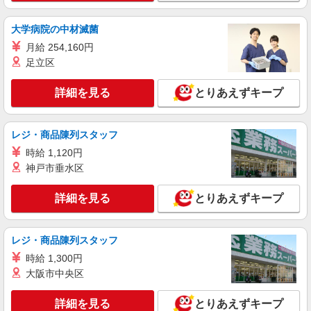
すき家の店舗スタッフ（接客・調理・清掃な
ど）
大学病院の中材滅菌
時給1,225円 ※22:00〜翌5:00：時給1,532円 ※
月給 254,160円
高校生時給1,225円 ※早朝手当（5:00〜9:00）時給
足立区
＋150円
神奈川県横浜市緑区中山6-9-12
詳細を見る
とりあえずキープ
詳細を見る
キープ
レジ・商品陳列スタッフ
アルバイト
パート
すき家 鴨居駅北口店
時給 1,120円
神戸市垂水区
すき家の店舗スタッフ（接客・調理・清掃な
ど）
詳細を見る
とりあえずキープ
時給1,225円 ※22:00〜翌5:00：時給1,532円 ※
高校生時給1,225円 ※早朝手当（5:00〜9:00）時給
＋150円
神奈川県横浜市緑区鴨居1-15-13
レジ・商品陳列スタッフ
時給 1,300円
詳細を見る
キープ
大阪市中央区
アルバイト
パート
詳細を見る
とりあえずキープ
ピザハット 十日市場店