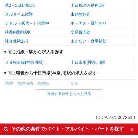
週2～3日勤務OK
土日祝のみ勤務OK
フルタイム歓迎
未経験歓迎
ミドル（40代～）活躍中
ボーナス・賞与あり
扶養内勤務OK
交通費支給
社会保険あり
まかない・食事補助
同じ沿線・駅から求人を探す
ＪＲ横浜線(神奈川県)
十日市場(神奈川)駅
同じ職種から十日市場(神奈川)駅の求人を探す
調理・調理補助・調理師
給食
関連する条件をもっと見る
同じ雇用形態から十日市場(神奈川)駅の求人を探す
アルバイト
パート
同じ特徴から十日市場(神奈川)駅の求人を探す
ID：AE0730672518
週2～3日勤務OK
土日祝のみ勤務OK
その他の条件でバイト・アルバイト・パートを探す
フルタイム歓迎
未経験歓迎