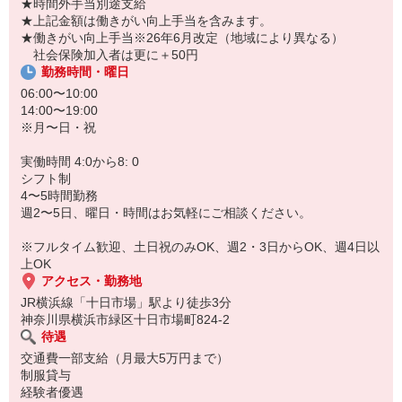
★時間外手当別途支給
を進めています。
★上記金額は働きがい向上手当を含みます。
レシピや丁寧なマニュアルはありますが、ときには臨機応変な対応
★働きがい向上手当※26年6月改定（地域により異なる）
を求められる場合も。
社会保険加入者は更に＋50円
勤務時間・曜日
時間内に食事を用意する大変さはありますが、その分時間外での調
理や提供がないのが特徴。
06:00〜10:00
一度慣れてしまえば、無理なく続けられますよ。
14:00〜19:00
※月〜日・祝
実働時間 4:0から8: 0
シフト制
4〜5時間勤務
週2〜5日、曜日・時間はお気軽にご相談ください。
※フルタイム歓迎、土日祝のみOK、週2・3日からOK、週4日以
上OK
アクセス・勤務地
JR横浜線「十日市場」駅より徒歩3分
神奈川県横浜市緑区十日市場町824-2
待遇
交通費一部支給（月最大5万円まで）
制服貸与
経験者優遇