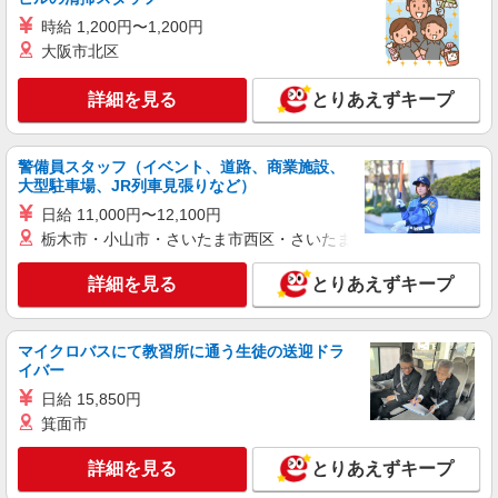
詳細を見る
キープ
時給 1,200円〜1,200円
大阪市北区
アルバイト
パート
すき家 鴨居駅北口店
詳細を見る
とりあえずキープ
すき家の店舗スタッフ（接客・調理・清掃な
ど）
時給1,532円
警備員スタッフ（イベント、道路、商業施設、
神奈川県横浜市緑区鴨居1-15-13
大型駐車場、JR列車見張りなど）
日給 11,000円〜12,100円
詳細を見る
キープ
栃木市・小山市・さいたま市西区・さいたま市岩槻区・久喜市・
アルバイト
パート
詳細を見る
とりあえずキープ
すき家 長津田みなみ台店
すき家の店舗スタッフ（接客・調理・清掃な
ど）
マイクロバスにて教習所に通う生徒の送迎ドラ
イバー
時給1,250円 ※22:00〜翌5:00：時給1,563円 ※
高校生時給1,225円 ※早朝手当（5:00〜9:00）時給
日給 15,850円
＋150円
箕面市
神奈川県横浜市緑区長津田みなみ台1-38-6
詳細を見る
とりあえずキープ
詳細を見る
キープ