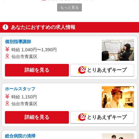
もっと見る
詳細を見る
キープ
アルバイト
パート
あなたにおすすめの求人情報
ピザハット 鴨居店
未経験OK！ピザハットピザメイクスタッフ
個別指導講師
（インストア）
時給 1,040円〜1,390円
時給1,230円以上 平日 時給1,230円以上 土日・
仙台市青葉区
祝日 時給1,230円以上
神奈川県横浜市緑区竹山1-17-3
詳細を見る
とりあえずキープ
詳細を見る
キープ
ホールスタッフ
アルバイト
パート
時給 1,150円
壱鵠堂 横浜白山店
仙台市青葉区
ラーメン店のホール・キッチン
時給1,250円＋交通費支給 ◆22時〜翌5時は時
詳細を見る
とりあえずキープ
給1,563円 ◆高校生は時給1,225円 ※研修中も給与
の変動なし
神奈川県横浜市緑区白山2-38-8
総合病院の清掃