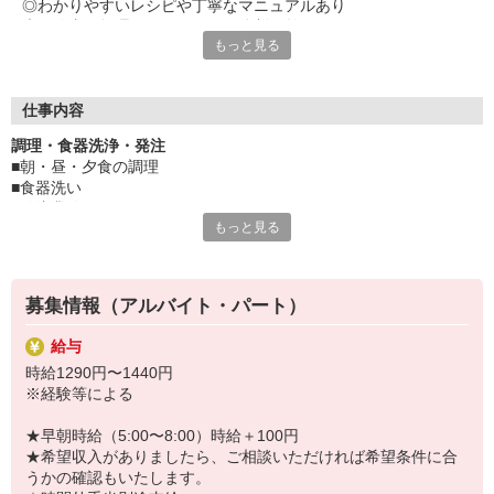
◎わかりやすいレシピや丁寧なマニュアルあり
未経験者も無理なく始められる体制が整っています。
もっと見る
チームワークを大切に、協力して作業を進めていけば大丈夫。
じっくりと慣れていきましょう！
≪空いた時間で無理なく働けます≫
仕事内容
朝や夕方のスキマ時間利用して、効率よく収入アップを目指しま
調理・食器洗浄・発注
せんか？
■朝・昼・夕食の調理
学生、主婦（夫）、フリーター、Wワーカーなど
■食器洗い
様々なライフスタイルの方が活躍できる環境です。
■発注業務 など
もっと見る
キッチン内業務を中心にお任せします。
調理は1枚の写真付きレシピに沿って行い、特別なスキルは必要あり
ません。
募集情報（アルバイト・パート）
配膳は介護スタッフが行いますが、グループ内直営施設なので
ご利用者とのコミュニケーションが取りやすい環境です。
給与
他の調理スタッフや介護スタッフと分担・協力しつつ、
時給1290円〜1440円
ご利用者が毎日楽しめるおいしい食事を作っていきましょう。
※経験等による
毎日の業務分担表があり、あらかじめ仕事が割り振られています。
★早朝時給（5:00〜8:00）時給＋100円
その日その時間に希望しているご利用者の食事の調理をお願いしま
★希望収入がありましたら、ご相談いただければ希望条件に合
す。
うかの確認もいたします。
キッチン内はチームワークを大切にしており、声を掛け合って作業