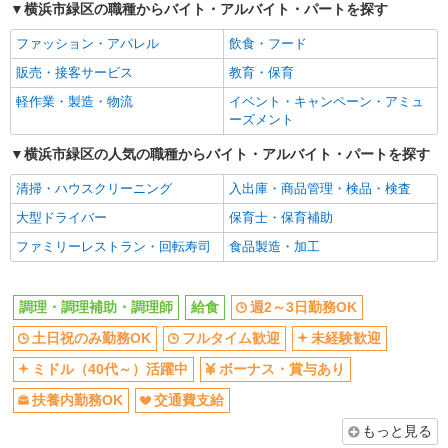
横浜市緑区の職種からバイト・アルバイト・パートを探す
ミドル（40代～）活躍中
ボーナス・賞与あり
ファッション・アパレル
飲食・フード
扶養内勤務OK
交通費支給
販売・接客サービス
教育・保育
社会保険あり
まかない・食事補助
軽作業・製造・物流
イベント・キャンペーン・アミュ
同じ職種から求人を探す
ーズメント
飲食・フード
横浜市緑区の人気の職種からバイト・アルバイト・パートを探す
調理・調理補助・調理師
清掃・ハウスクリーニング
入出庫・商品管理・検品・検査
同じ特徴から求人を探す
大型ドライバー
保育士・保育補助
週2～3日勤務OK
ファミリーレストラン・回転寿司
未経験歓迎
食品製造・加工
ミドル（40代～）活躍中
ボーナス・賞与あり
扶養内勤務OK
交通費支給
調理・調理補助・調理師
給食
週2～3日勤務OK
社会保険あり
まかない・食事補助
土日祝のみ勤務OK
フルタイム歓迎
未経験歓迎
ミドル（40代～）活躍中
ボーナス・賞与あり
扶養内勤務OK
交通費支給
もっと見る