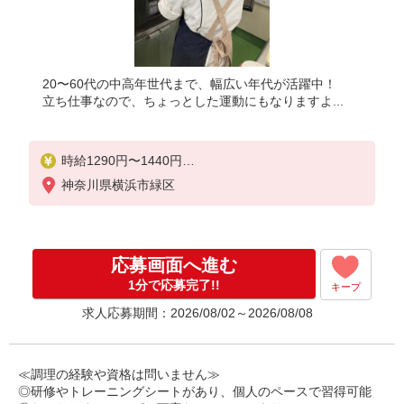
20〜60代の中高年世代まで、幅広い年代が活躍中！
立ち仕事なので、ちょっとした運動にもなりますよ...
時給1290円〜1440円
※経験等による
神奈川県横浜市緑区
★早朝時給（5:00〜8:00）時給＋100円
★希望収入がありましたら、ご相談いただければ希
望条件に合うかの確認もいたします。
応募画面へ進む
★時間外手当別途支給
★上記金額は働きがい向上手当を含みます。
1分で応募完了!!
キープ
★働きがい向上手当※26年6月改定（地域により異な
求人応募期間：2026/08/02～2026/08/08
る）
社会保険加入者は更に＋50円
≪調理の経験や資格は問いません≫
◎研修やトレーニングシートがあり、個人のペースで習得可能