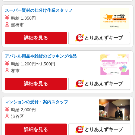
アルバイト
パート
スーパー資材の仕分け作業スタッフ
壱鵠堂 横浜白山店
時給 1,350円
ラーメン店のホール・キッチン
船橋市
時給1,563円＋交通費支給 ※研修中も給与の変
動なし
詳細を見る
とりあえずキープ
神奈川県横浜市緑区白山2-38-8
詳細を見る
キープ
アパレル用品や雑貨のピッキング検品
時給 1,200円〜1,500円
アルバイト
パート
柏市
すき家 中山店
すき家の店舗スタッフ（接客・調理・清掃な
詳細を見る
とりあえずキープ
ど）
時給1,532円
神奈川県横浜市緑区中山6-9-12
マンションの受付・案内スタッフ
時給 2,000円
詳細を見る
キープ
渋谷区
アルバイト
パート
詳細を見る
とりあえずキープ
すき家 中山店