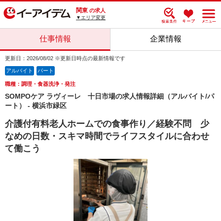
関東
の求人
▼エリア変更
仕事情報
企業情報
更新日：2026/08/02 ※更新日時点の最新情報です
アルバイト
パート
職種：調理・食器洗浄・発注
SOMPOケア ラヴィーレ 十日市場の求人情報詳細（アルバイト/パ
ート） - 横浜市緑区
介護付有料老人ホームでの食事作り／経験不問 少
なめの日数・スキマ時間でライフスタイルに合わせ
て働こう