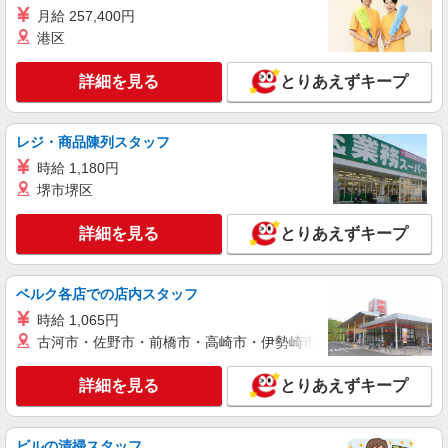
詳細を見る
キープ
月給 257,400円
港区
アルバイト
パート
なか卯 十日市場店
詳細を見る
とりあえずキープ
接客・調理スタッフ（簡単な接客・調理・清
掃・など）
レジ・商品陳列スタッフ
時給1240円 22:00〜翌5:00：時給1550円 高校
生：時給1230円 ■特別手当 早朝手当（5:00-9:00）
時給 1,180円
時給＋150円
神奈川県横浜市緑区十日市場町805-3
堺市堺区
詳細を見る
詳細を見る
キープ
とりあえずキープ
アルバイト
パート
ベルク各店での店内スタッフ
すき家 中山駅南口店
時給 1,065円
すき家の店舗スタッフ（接客・調理・清掃な
ど）
古河市・佐野市・前橋市・高崎市・伊勢崎市・太田市・館林市・
時給1,532円
詳細を見る
とりあえずキープ
神奈川県横浜市緑区台村町278-4 石渡フラワ
ーセンタービル1F
ビルの清掃スタッフ