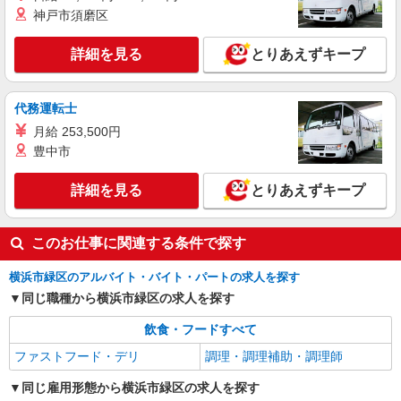
神戸市須磨区
アルバイト
パート
なか卯 中山店
詳細を見る
とりあえずキープ
接客・調理スタッフ（簡単な接客・調理・清
掃・など）
代務運転士
時給1230円 22:00〜翌5:00：時給1538円 高校
生：時給1225円
月給 253,500円
豊中市
神奈川県横浜市緑区中山1丁目22番1号中山駅
前エストビル1F
詳細を見る
とりあえずキープ
詳細を見る
キープ
このお仕事に関連する条件で探す
横浜市緑区のアルバイト・バイト・パートの求人を探す
同じ職種から横浜市緑区の求人を探す
飲食・フードすべて
ファストフード・デリ
調理・調理補助・調理師
同じ雇用形態から横浜市緑区の求人を探す