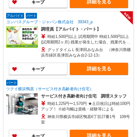
詳細を見る
キープ
い向上手当※26年6月改定（地域により異なる）
社会保険加入者は更に＋50円
NEW
アルバイト
パート
コンパスグループ・ジャパン株式会社 39343_p
調理員【アルバイト・パート】
時給1,500円以上 試用期間中 時給1,500円以上
(試用期間2ヶ月) 残業が発生した場合、残業代を1
分単位で別途支給します。
グッドタイムＬ長津田みなみ台 （神奈川県横
浜市緑区長津田みなみ台2-12-13）
詳細を見る
キープ
パート
ツクイ横浜鴨居（サービス付き高齢者向け住宅）
サービス付き高齢者向け住宅 調理スタッフ
時給1,225円〜1,570円 ★土日祝日は時給100円
アップ！ ※給与幅は資格・経験等による
神奈川県横浜市緑区鴨居6丁目27番1号 109号
室
詳細を見る
キープ