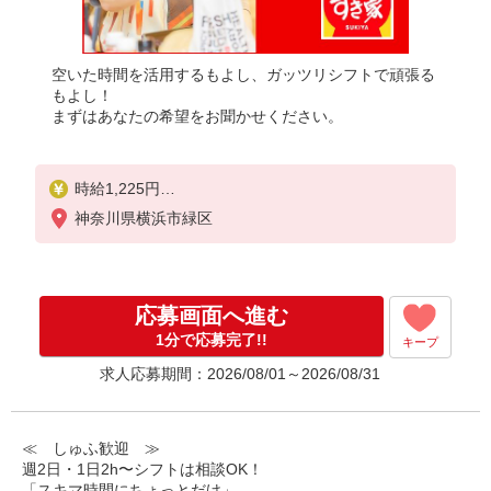
空いた時間を活用するもよし、ガッツリシフトで頑張る
もよし！
まずはあなたの希望をお聞かせください。
時給1,225円
※22:00〜翌5:00：時給1,532円
神奈川県横浜市緑区
※高校生時給1,225円
※早朝手当（5:00〜9:00）時給＋150円
応募画面へ進む
1分で応募完了!!
キープ
求人応募期間：2026/08/01～2026/08/31
≪ しゅふ歓迎 ≫
週2日・1日2h〜シフトは相談OK！
「スキマ時間にちょっとだけ」