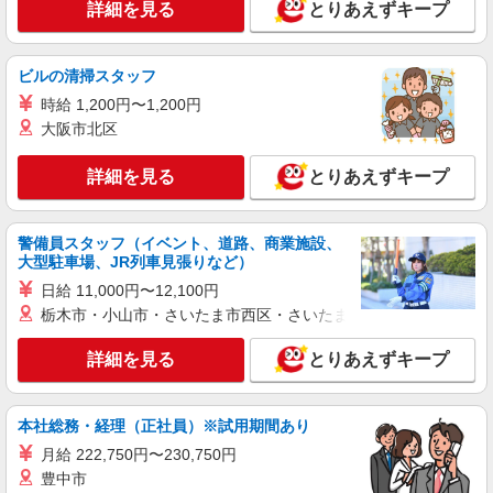
詳細を見る
とりあえずキープ
詳細を見る
キープ
アルバイト
パート
ビルの清掃スタッフ
すき家 長津田みなみ台店
時給 1,200円〜1,200円
すき家の店舗スタッフ（接客・調理・清掃な
大阪市北区
ど）
時給1,250円 ※22:00〜翌5:00：時給1,563円 ※
詳細を見る
とりあえずキープ
高校生時給1,225円 ※早朝手当（5:00〜9:00）時給
＋150円
神奈川県横浜市緑区長津田みなみ台1-38-6
警備員スタッフ（イベント、道路、商業施設、
詳細を見る
大型駐車場、JR列車見張りなど）
キープ
日給 11,000円〜12,100円
アルバイト
パート
栃木市・小山市・さいたま市西区・さいたま市岩槻区・久喜市・
すき家 鴨居駅北口店
詳細を見る
とりあえずキープ
すき家の店舗スタッフ（接客・調理・清掃な
ど）
時給1,225円 ※22:00〜翌5:00：時給1,532円 ※
本社総務・経理（正社員）※試用期間あり
高校生時給1,225円 ※早朝手当（5:00〜9:00）時給
＋150円
月給 222,750円〜230,750円
神奈川県横浜市緑区鴨居1-15-13
豊中市