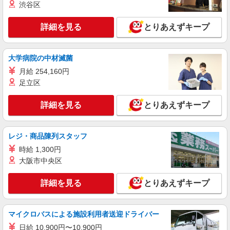
詳細を見る
キープ
渋谷区
アルバイト
パート
詳細を見る
とりあえずキープ
ピザハット 鴨居店
未経験OK！ピザハットピザメイクスタッフ
（インストア）
大学病院の中材滅菌
時給1,230円以上 平日 時給1,230円以上 土日・
月給 254,160円
祝日 時給1,230円以上
足立区
神奈川県横浜市緑区竹山1-17-3
詳細を見る
とりあえずキープ
詳細を見る
キープ
レジ・商品陳列スタッフ
アルバイト
パート
すき家 中山店
時給 1,300円
すき家の店舗スタッフ（接客・調理・清掃な
大阪市中央区
ど）
時給1,225円 ※22:00〜翌5:00：時給1,532円 ※
詳細を見る
とりあえずキープ
高校生時給1,225円 ※早朝手当（5:00〜9:00）時給
＋150円
神奈川県横浜市緑区中山6-9-12
マイクロバスによる施設利用者送迎ドライバー
詳細を見る
キープ
日給 10,900円〜10,900円