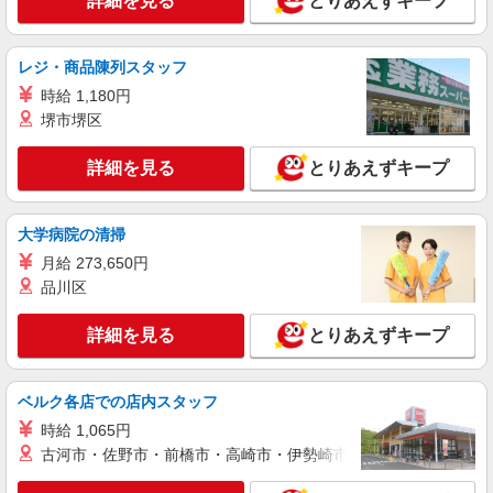
詳細を見る
とりあえずキープ
神奈川県横浜市緑区竹山1-17-3
レジ・商品陳列スタッフ
詳細を見る
キープ
時給 1,180円
堺市堺区
アルバイト
パート
ビッグボーイ 中山店
詳細を見る
とりあえずキープ
キッチン（フード）スタッフ
時給1250円 ※22:00以降は時給1663円（深夜
加給＋100円含む） ※高校生時給1250円 ■土日・
大学病院の清掃
祝手当 土日・祝は時給＋50円 ※高校生は学校か
神奈川県横浜市緑区中山4-28-8
らの許可が必要な場合、通学中の学校からの許可
月給 273,650円
証が必要となります。
品川区
詳細を見る
キープ
詳細を見る
とりあえずキープ
アルバイト
パート
COCO’S 横浜白山店
ココスのキッチン（フード）スタッフ
ベルク各店での店内スタッフ
時給1300円 ※22:00〜翌5:00：時給1625円 ※
時給 1,065円
高校生時給1230円
古河市・佐野市・前橋市・高崎市・伊勢崎市・太田市・館林市・
神奈川県横浜市緑区白山2-38-11