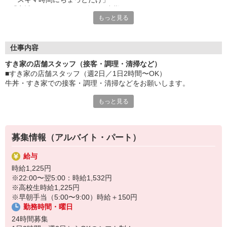
「家計に＋αするために多めに出勤」
もっと見る
など、自分らしく活躍できますよ。
≪ 働くメリットいっぱい ≫
■髪型・髪色自由
仕事内容
オシャレを捨てる必要はありません！
すき家の店舗スタッフ（接客・調理・清掃など）
■給与前払い可
■すき家の店舗スタッフ（週2日／1日2時間〜OK）
急な出費も安心♪
牛丼・すき家での接客・調理・清掃などをお願いします。
■社員登用あり
将来を考えている方は必見です。
もっと見る
具体的には・・・
お客様をきれいなお店でお迎え！
なか卯、かつ庵、ココス、ジョリーパスタ、ビッグボーイ、華屋
おいしい牛丼を！
与兵衛、オリーブの丘、焼肉いちばんなどを経営しているゼンシ
あなたの笑顔で！
ョーグループ！
募集情報（アルバイト・パート）
すばやく提供！
その中のひとつ『すき家』でお仕事しませんか？
給与
他にも、食材の調整や金銭管理、新しく入社したクルーの研修など
時給1,225円
様々なお仕事があります。
※22:00〜翌5:00：時給1,532円
セルフオーダー、セルフ会計で、現金の受け渡しはほとんどありま
※高校生時給1,225円
せん。※一部店舗を除く
※早朝手当（5:00〜9:00）時給＋150円
取り間違いもなく安心でスムーズ♪
勤務時間・曜日
マニュアルも用意していますので飲食店が初めての方でも大丈夫！
24時間募集