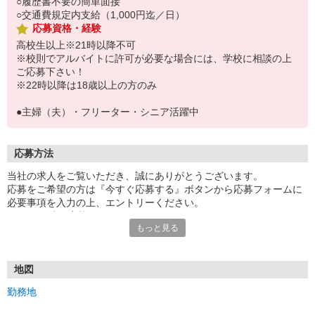
○履歴書不要の簡単面接
○交通費規定内支給（1,000円迄／日）
応募資格・経験
高校生以上※21時以降不可
※校則でアルバイトに許可が必要な場合には、学校に相談の上
ご応募下さい！
※22時以降は18歳以上の方のみ
●主婦（夫）・フリーター・シニア活躍中
応募方法
当社の求人をご覧いただき、誠にありがとうございます。
応募をご希望の方は『今すぐ応募する』ボタンから応募フォームに
必要事項を入力の上、エントリーください。
☆★☆24時間応募OK！☆★☆
もっと見る
・・・お願い・・・
応募の際は、連絡先に「携帯電話のアドレス」や「携帯電話の番
号」など
地図
普段つながりやすい連絡先を入力してください。
勤務地