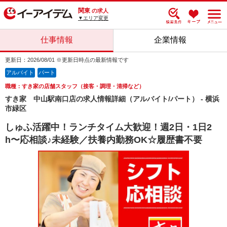
関東
の求人
▼エリア変更
仕事情報
企業情報
更新日：2026/08/01 ※更新日時点の最新情報です
アルバイト
パート
職種：すき家の店舗スタッフ（接客・調理・清掃など）
すき家 中山駅南口店の求人情報詳細（アルバイト/パート） - 横浜
市緑区
しゅふ活躍中！ランチタイム大歓迎！週2日・1日2
h〜応相談♪未経験／扶養内勤務OK☆履歴書不要