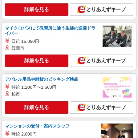
詳細を見る
キープ
詳細を見る
とりあえずキープ
アルバイト
パート
ピザハット 十日市場店
マイクロバスにて教習所に通う生徒の送迎ドラ
ピザの宅配／デリバリー・配達
イバー
時給1,400円以上 平日 時給1,400円以上 土日・
日給 15,850円
祝日 時給1,400円以上 高校生 時給1,400円以上
箕面市
※2026年10月1日より通常時給に戻ります。詳細
神奈川県横浜市緑区いぶき野27-14 ペルテい
はご面接時にご確認ください。
ぶき野1F
詳細を見る
とりあえずキープ
詳細を見る
キープ
アパレル用品や雑貨のピッキング検品
アルバイト
パート
時給 1,200円〜1,500円
すき家 中山駅南口店
柏市
すき家の店舗スタッフ（接客・調理・清掃な
ど）
詳細を見る
とりあえずキープ
時給1,532円
神奈川県横浜市緑区台村町278-4 石渡フラワ
ーセンタービル1F
マンションの受付・案内スタッフ
時給 2,000円