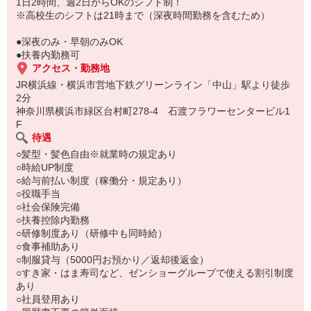
もちろん先輩クルーがしっかり教えてくれるので安心してくださ
1日2時間、週2日からOKのシフト制！
い。
※高校生のシフトは21時まで（深夜時間勤務を含むため）
●深夜のみ・早朝のみOK
●扶養内勤務可
アクセス・勤務地
JR横浜線・横浜市営地下鉄グリーンライン「中山」駅より徒歩
2分
神奈川県横浜市緑区台村町278-4 石渡フラワーセンタービル1
F
待遇
○髪型・髪色自由※就業時の規定あり
○時給UP制度
○給与前払い制度（稼働分・規定あり）
○役職手当
○社会保険完備
○扶養控除内勤務
○研修制度あり（研修中も同時給）
○食事補助あり
○制服貸与（5000円お預かり／返却後返金）
○すき家・はま寿司など、ゼンショーグループで使える割引制度
あり
○社員登用あり