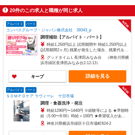
20
件のこの求人と職種が同じ求人
NEW
アルバイト
パート
コンパスグループ・ジャパン株式会社 39343_p
調理補助【アルバイト・パート】
時給1,250円以上 試用期間中 時給1,250円以上
(試用期間2ヶ月) 残業が発生した場合、残業代を1
分単位で別途支給します。
グッドタイムＬ長津田みなみ台 （神奈川県横
浜市緑区長津田みなみ台2-12-13）
詳細を見る
キープ
NEW
アルバイト
パート
ＳＯＭＰＯケア ラヴィーレ 十日市場
調理・食器洗浄・発注
時給1290円〜1440円 ※経験等による ★早朝時
給（5:00〜8:00）時給＋100円 ★希望収入があり
ましたら、ご相談いただければ希望条件に合うか
神奈川県横浜市緑区十日市場町824-2
の確認もいたします。 ★時間外手当別途支給 ★上
記金額は働きがい向上手当を含みます。 ★働きが