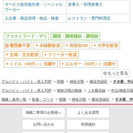
社割・特典あり
制服貸与
サービス提供責任者・ソーシャル
栄養士・管理栄養士
ワーカー
研修制度あり
社員登用あり
入出庫・商品管理・検品・検査
レストラン・専門料理店
同じ職種から求人を探す
飲食・フード
ファストフード・デリ
調理・調理補助・調理師
ファストフード・デリ
調理・調理補助・調理師
履歴書不要
未経験歓迎
高校生OK
大学生歓迎
同じ特徴から求人を探す
主婦・主夫歓迎
フリーター歓迎
未経験歓迎
高校生OK
ミドル（40代～）活躍中
エルダー（50代～）活躍中
大学生歓迎
ミドル（40代～）活躍中
もっと見る
週2～3日勤務OK
短時間勤務（1日4h以内）OK
アルバイト・バイト・求人TOP
関東
神奈川県
横浜市緑区
すき家 中
深夜
扶養内勤務OK
アルバイト・バイト・求人TOP
神奈川県の路線
ＪＲ横浜線
中山(神奈川)
交通費支給
社会保険あり
職種・条件一覧
飲食・フード
関東
神奈川県
横浜市緑区
すき家 中
まかない・食事補助
社員登用あり
掲載ご希望のお客様へ
よくある質問
お問い合わせ
利用規約