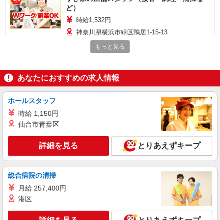
ど）
時給1,532円
神奈川県横浜市緑区鴨居1-15-13
もっと見る
詳細を見る
キープ
アルバイト
パート
あなたにおすすめの求人情報
壱鵠堂 横浜白山店
ラーメン店のホール・キッチン
ホールスタッフ
時給1,250円＋交通費支給 ◆22時〜翌5時は時
時給 1,150円
給1,563円 ◆高校生は時給1,225円 ※研修中も給与
仙台市青葉区
の変動なし
神奈川県横浜市緑区白山2-38-8
詳細を見る
とりあえずキープ
詳細を見る
キープ
総合病院の清掃
アルバイト
パート
ピザハット 鴨居店
月給 257,400円
ピザの宅配／デリバリー・配達
港区
時給1,300円以上 平日 時給1,300円以上 土日・
祝日 時給1,300円以上 高校生 時給1,300円以上