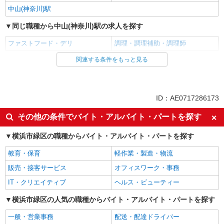
中山(神奈川)駅
同じ職種から中山(神奈川)駅の求人を探す
ファストフード・デリ
調理・調理補助・調理師
関連する条件をもっと見る
同じ雇用形態から中山(神奈川)駅の求人を探す
アルバイト
パート
同じ特徴から中山(神奈川)駅の求人を探す
ID：AE0717286173
履歴書不要
未経験歓迎
その他の条件でバイト・アルバイト・パートを探す
高校生OK
大学生歓迎
横浜市緑区の職種からバイト・アルバイト・パートを探す
主婦・主夫歓迎
フリーター歓迎
教育・保育
軽作業・製造・物流
ミドル（40代～）活躍中
エルダー（50代～）活躍中
販売・接客サービス
オフィスワーク・事務
シニア（60代～）活躍中
週2～3日勤務OK
IT・クリエイティブ
ヘルス・ビューティー
短時間勤務（1日4h以内）OK
深夜
扶養内勤務OK
横浜市緑区の人気の職種からバイト・アルバイト・パートを探す
交通費支給
社会保険あり
まかない・食事補助
一般・営業事務
配送・配達ドライバー