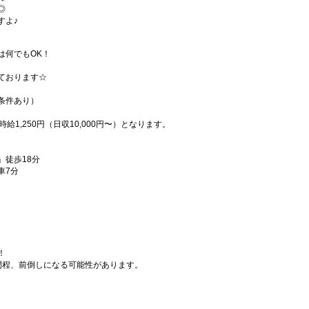
◎
すよ♪
は何でもOK！
ております☆
条件あり）
給1,250円（日収10,000円〜）となります。
」徒歩18分
車7分
！
間程、前倒しになる可能性があります。