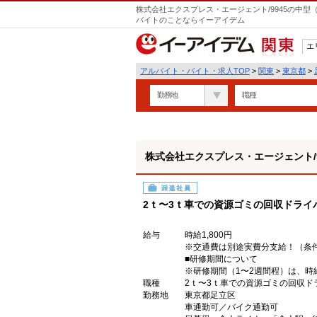
株式会社エクスプレス・エージェント/9945の中型（
バイトのことならイーアイデム
エ
関東
アルバイト・バイト・求人TOP
>
関東
>
東京都
>
勤務地
職種
株式会社エクスプレス・エージェント/9
派遣社員
2ｔ〜3ｔ車での資源ゴミの回収ドライ
給与
時給1,800円
※交通費は別途実費分支給！（条
■研修期間について
※研修期間（1〜2週間程）は、時給1
職種
2ｔ〜3ｔ車での資源ゴミの回収ド
勤務地
東京都足立区
車通勤可／バイク通勤可