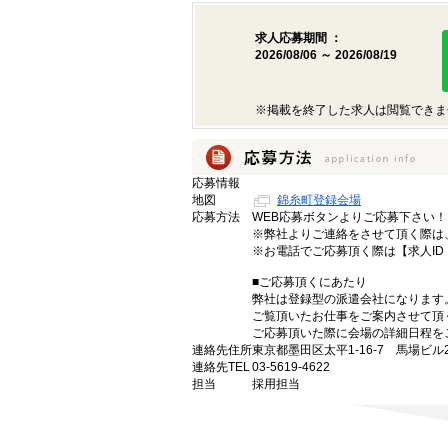
求人応募期間 ：
2026/08/06 ～ 2026/08/19
※掲載を終了した求人は閲覧できま
応募情報
地図
錦糸町登録会場
応募方法
WEB応募ボタンよりご応募下さい！
※弊社よりご連絡をさせて頂く際は、 
※お電話でご応募頂く際は【求人ID
■ご応募頂くにあたり
弊社は登録型の派遣会社になります
ご覧頂いたお仕事をご案内させて頂
ご応募頂いた際に会場の詳細日程を
連絡先住所
東京都墨田区太平1-16-7 馬場ビル
連絡先TEL
03-5619-4622
担当
採用担当