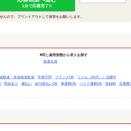
1分で応募完了!!
せんので、プリントアウトして保管をお願いします。
同じ雇用形態から求人を探す
派遣社員
経験者・有資格者歓迎
学歴不問
ブランクOK
ミドル（40代～）活躍中
額
昇給あり
週払い
給与前払いOK
車通勤OK
バイク通勤OK
登録制
交通費