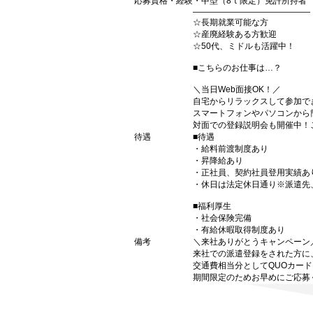
応募資格・経験
・中型（8ｔ限定）免許所持者
――――――――――――――
☆長期就業可能な方
☆産廃経験ある方歓迎
☆50代、ミドルも活躍中！
■こちらのお仕事は…？
＼当日Web面接OK！／
自宅からリラックスして参加でき
スマートフォンやパソコンから
対面での登録説明会も開催中！
待遇
■待遇
・給料前渡制度あり
・昇降給あり
・正社員、契約社員登用実績あ
・休日は法定休日通り※派遣先
■福利厚生
・社会保険完備
・有給休暇取得制度あり
備考
＼来社ありがとうキャンペーン
来社での派遣登録をされた方に
交通費相当分としてQUOカードP
期間限定のためお早めにご応募