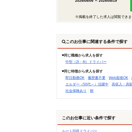
2026/08/06 ～ 2026/08/19
※掲載を終了した求人は閲覧できま
このお仕事に関連する条件で探す
同じ職種から求人を探す
中型（2t・4t）ドライバー
同じ特徴から求人を探す
即日勤務OK
履歴書不要
Web面接OK
エルダー（50代～）活躍中
高収入・高
社会保険あり
朝
このお仕事に近い条件で探す
ルート回収ドライバー