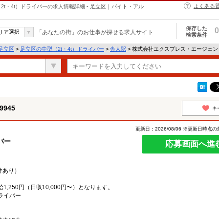
よくある
2t・4t）ドライバーの求人情報詳細 - 足立区｜バイト・アル
保存した
0
リア選択
「あなたの街」のお仕事が探せる求人サイト
検索条件
足立区
>
足立区の中型（2t・4t）ドライバー
>
舎人駅
> 株式会社エクスプレス・エージェント
945
キ
更新日：2026/08/06 ※更新日時点
バー
応募画面へ進
件あり）
,250円（日収10,000円〜）となります。
ライバー