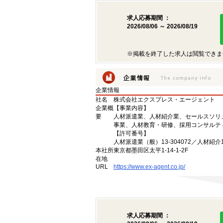
求人応募期間 ：
2026/08/06 ～ 2026/08/19
※掲載を終了した求人は閲覧できま
企業情報
社名
株式会社エクスプレス・エージェント
企業概
【事業内容】
要
人材派遣業、人材紹介業、セールスソリ
事業、人材教育・研修、採用コンサルテ
【許可番号】
人材派遣業（般）13-304072／人材紹介13
本社所
東京都墨田区太平1-14-1-2F
在地
URL
https://www.ex-agent.co.jp/
求人応募期間 ：