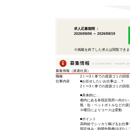
求人応募期間 ：
2026/08/06 ～ 2026/08/19
※掲載を終了した求人は閲覧できま
募集情報（派遣社員）
職種
2ｔ〜3ｔ車での資源ゴミの回
仕事内容
■お任せしたいお仕事は…？
2ｔ〜3ｔ車での資源ゴミの回
■具体的に…
都内にある各指定箇所へ向かい
瓶・缶・ペットボトルなどの資
※曜日によりコースは変動
■ポイント
高時給でシッカリ稼げるお仕事
固定休み・時間外勤務ほぼなし