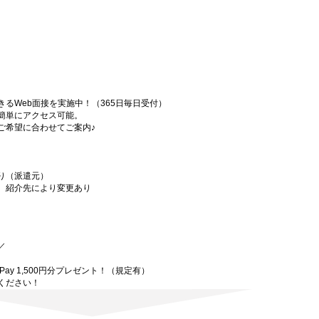
るWeb面接を実施中！（365日毎日受付）
簡単にアクセス可能。
ご希望に合わせてご案内♪
り（派遣元）
、紹介先により変更あり
／
、
ay 1,500円分プレゼント！（規定有）
ください！