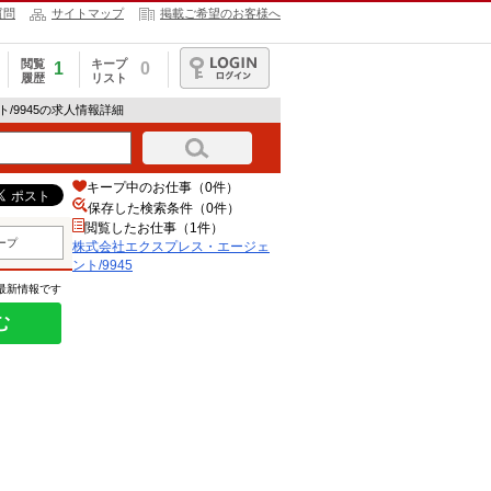
質問
サイトマップ
掲載ご希望のお客様へ
閲覧
キープ
1
0
履歴
リスト
ログイン
/9945の求人情報詳細
キープ中のお仕事（0件）
保存した検索条件（
0
件）
閲覧したお仕事（1件）
ープ
株式会社エクスプレス・エージェ
ント/9945
の最新情報です
む