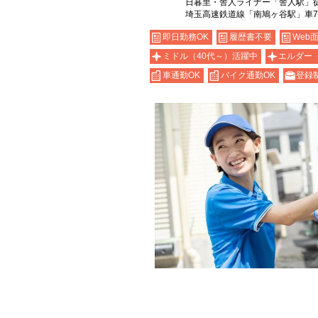
日暮里・舎人ライナー「舎人駅」徒
埼玉高速鉄道線「南鳩ヶ谷駅」車
即日勤務OK
履歴書不要
Web
ミドル（40代～）活躍中
エルダー
車通勤OK
バイク通勤OK
登録