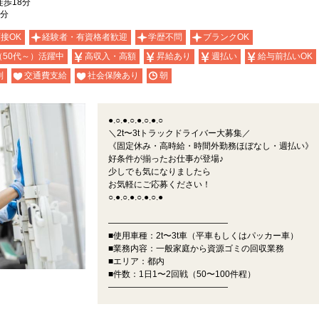
歩18分
7分
面接OK
経験者・有資格者歓迎
学歴不問
ブランクOK
（50代～）活躍中
高収入・高額
昇給あり
週払い
給与前払いOK
制
交通費支給
社会保険あり
朝
●.○.●.○.●.○.●.○
＼2t〜3tトラックドライバー大募集／
《固定休み・高時給・時間外勤務ほぼなし・週払い》
好条件が揃ったお仕事が登場♪
少しでも気になりましたら
お気軽にご応募ください！
○.●.○.●.○.●.○.●
――――――――――――――
■使用車種：2t〜3t車（平車もしくはパッカー車）
■業務内容：一般家庭から資源ゴミの回収業務
■エリア：都内
■件数：1日1〜2回戦（50〜100件程）
――――――――――――――