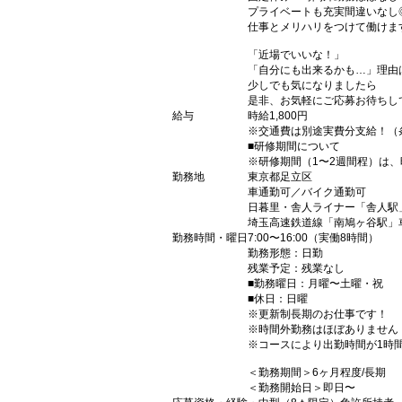
プライベートも充実間違いなし
仕事とメリハリをつけて働けま
「近場でいいな！」
「自分にも出来るかも…」理由
少しでも気になりましたら
是非、お気軽にご応募お待ちし
給与
時給1,800円
※交通費は別途実費分支給！（
■研修期間について
※研修期間（1〜2週間程）は、時
勤務地
東京都足立区
車通勤可／バイク通勤可
日暮里・舎人ライナー「舎人駅
埼玉高速鉄道線「南鳩ヶ谷駅」
勤務時間・曜日
7:00〜16:00（実働8時間）
勤務形態：日勤
残業予定：残業なし
■勤務曜日：月曜〜土曜・祝
■休日：日曜
※更新制長期のお仕事です！
※時間外勤務はほぼありません
※コースにより出勤時間が1時
＜勤務期間＞6ヶ月程度/長期
＜勤務開始日＞即日〜