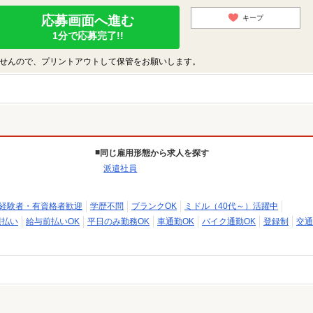
応募画面へ進む
キープ
1分で応募完了!!
せんので、プリントアウトして保管をお願いします。
同じ雇用形態から求人を探す
派遣社員
経験者・有資格者歓迎
学歴不問
ブランクOK
ミドル（40代～）活躍中
週払い
給与前払いOK
平日のみ勤務OK
車通勤OK
バイク通勤OK
登録制
交通