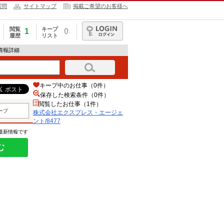
質問
サイトマップ
掲載ご希望のお客様へ
閲覧
キープ
1
0
履歴
リスト
ログイン
情報詳細
キープ中のお仕事（0件）
保存した検索条件（
0
件）
閲覧したお仕事（1件）
ープ
株式会社エクスプレス・エージェ
ント/8477
の最新情報です
む