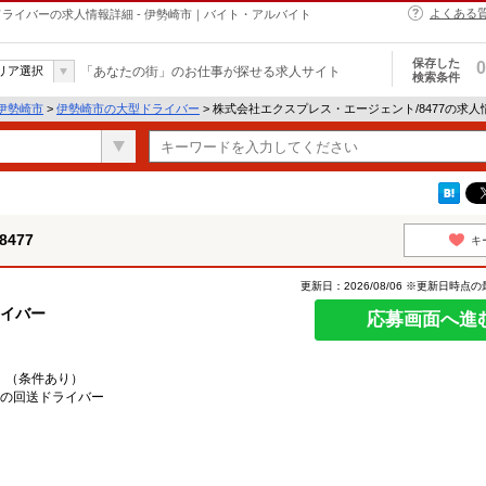
よくある
ドライバーの求人情報詳細 - 伊勢崎市｜バイト・アルバイト
保存した
0
リア選択
「あなたの街」のお仕事が探せる求人サイト
検索条件
伊勢崎市
>
伊勢崎市の大型ドライバー
> 株式会社エクスプレス・エージェント/8477の求人
477
キ
更新日：2026/08/06 ※更新日時点
ライバー
応募画面へ進
！（条件あり）
どの回送ドライバー