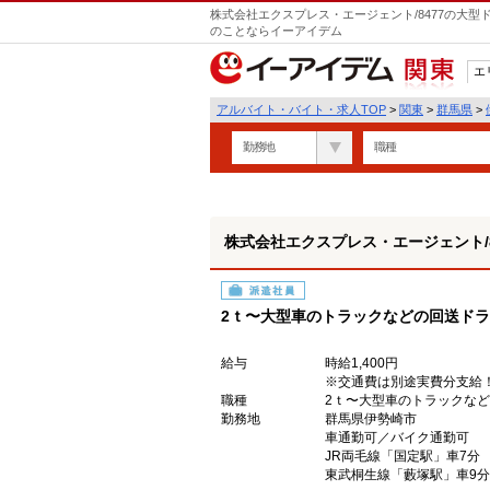
株式会社エクスプレス・エージェント/8477の大型
のことならイーアイデム
エ
関東
アルバイト・バイト・求人TOP
>
関東
>
群馬県
>
勤務地
職種
株式会社エクスプレス・エージェント/8
派遣社員
2ｔ〜大型車のトラックなどの回送ド
給与
時給1,400円
※交通費は別途実費分支給
職種
2ｔ〜大型車のトラックな
勤務地
群馬県伊勢崎市
車通勤可／バイク通勤可
JR両毛線「国定駅」車7分
東武桐生線「藪塚駅」車9分