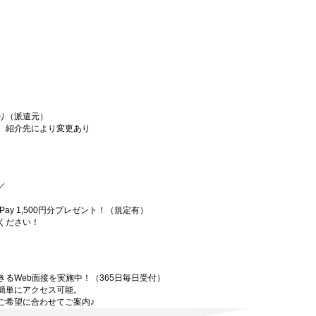
り（派遣元）
、紹介先により変更あり
／
、
ay 1,500円分プレゼント！（規定有）
ください！
るWeb面接を実施中！（365日毎日受付）
簡単にアクセス可能。
ご希望に合わせてご案内♪