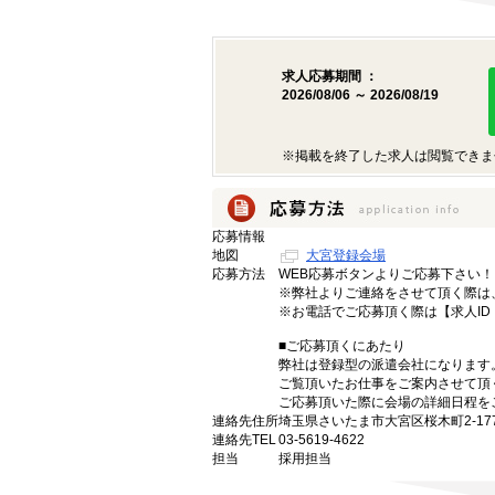
求人応募期間 ：
2026/08/06 ～ 2026/08/19
※掲載を終了した求人は閲覧できま
応募情報
地図
大宮登録会場
応募方法
WEB応募ボタンよりご応募下さい！
※弊社よりご連絡をさせて頂く際は、 
※お電話でご応募頂く際は【求人ID
■ご応募頂くにあたり
弊社は登録型の派遣会社になります
ご覧頂いたお仕事をご案内させて頂
ご応募頂いた際に会場の詳細日程を
連絡先住所
埼玉県さいたま市大宮区桜木町2-177
連絡先TEL
03-5619-4622
担当
採用担当