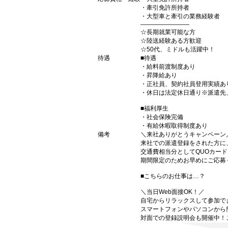
・牽引免許所持者
・大型車と牽引の業務経験者
――――――――
☆長期就業可能な方
☆陸送経験ある方歓迎
☆50代、ミドルも活躍中！
待遇
■待遇
・給料前渡制度あり
・昇降給あり
・正社員、契約社員登用実績あ
・休日は法定休日通り※派遣先
■福利厚生
・社会保険完備
・有給休暇取得制度あり
備考
＼来社ありがとうキャンペーン
来社での派遣登録をされた方に
交通費相当分としてQUOカードP
期間限定のためお早めにご応募
■こちらのお仕事は…？
＼当日Web面接OK！／
自宅からリラックスして参加でき
スマートフォンやパソコンから
対面での登録説明会も開催中！