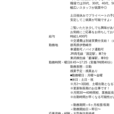
職場では20代、30代、40代、5
幅広いスタッフが就業中◎
土日祝休みでプライベートの予
安定してご就業が可能ですよ♪
ご覧いただき少しでも興味があ
お気軽にご応募をお待ちしてお
給与
時給1,400円
※交通費は別途実費分支給！（
勤務地
群馬県伊勢崎市
車通勤可／バイク通勤可
JR両毛線「国定駅」車7分
東武桐生線「藪塚駅」車9分
勤務時間・曜日
8:45〜17:25（実働7時間40分）
勤務形態：日勤
残業予定：残業あり
■勤務曜日：月曜〜金曜
■休日：土日・祝
※月2〜3回程、土曜出勤とな
※更新制長期のお仕事です！
※月間30〜40時間程、業務延
※出勤時間が早くなる可能性が
＜勤務期間＞6ヶ月程度/長期
＜勤務開始日＞即日〜
応募資格・経験
・大型免許所持者