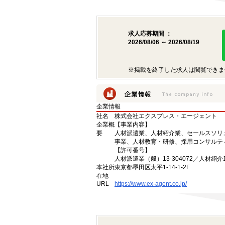
求人応募期間 ：
2026/08/06 ～ 2026/08/19
※掲載を終了した求人は閲覧できま
企業情報
社名
株式会社エクスプレス・エージェント
企業概
【事業内容】
要
人材派遣業、人材紹介業、セールスソリ
事業、人材教育・研修、採用コンサルテ
【許可番号】
人材派遣業（般）13-304072／人材紹介13
本社所
東京都墨田区太平1-14-1-2F
在地
URL
https://www.ex-agent.co.jp/