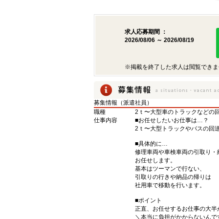
求人応募期間 ：
2026/08/06 ～ 2026/08/19
※掲載を終了した求人は閲覧できま
募集情報（派遣社員）
職種
2ｔ〜大型車のトラックなどの
仕事内容
■お任せしたいお仕事は…？
2ｔ〜大型トラックやバスの回
■具体的に…
修理車両や車検車両の引取り・
お任せします。
基本はツーマンで行ない、
引取りの行きや納品の帰りは
社用車で移動を行います。
■ポイント
正直、お任せするお仕事の大半
＼本当に負担がかからないんで