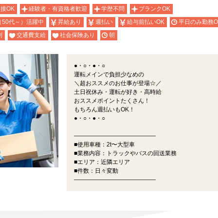
面接OK
経験者・有資格者歓迎
学歴不問
ブランクOK
（50代～）活躍中
昇給あり
週払い
給与前払いOK
平日のみ勤務O
制
交通費支給
社会保険あり
朝
●・○・●・○
運転メインで負担少なめの
＼超おススメのお仕事が登場☆／
土日祝休み・運転が好き・高時給
おススメポイントたくさん！
もちろん週払いもOK！
●・○・●・○
――――――――――――――
■使用車種：2t〜大型車
■業務内容：トラックやバスの回送業務
■エリア：近隣エリア
■件数：日々変動
――――――――――――――