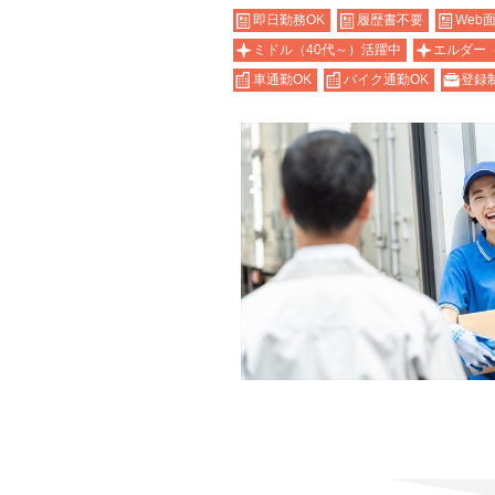
即日勤務OK
履歴書不要
Web
ミドル（40代～）活躍中
エルダー
車通勤OK
バイク通勤OK
登録