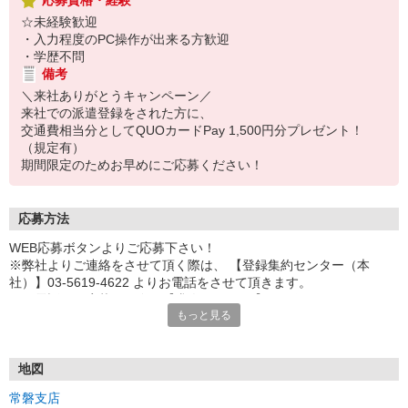
応募資格・経験
☆未経験歓迎
・入力程度のPC操作が出来る方歓迎
・学歴不問
備考
＼来社ありがとうキャンペーン／
来社での派遣登録をされた方に、
交通費相当分としてQUOカードPay 1,500円分プレゼント！
（規定有）
期間限定のためお早めにご応募ください！
応募方法
WEB応募ボタンよりご応募下さい！
※弊社よりご連絡をさせて頂く際は、 【登録集約センター（本
社）】03-5619-4622 よりお電話をさせて頂きます。
※お電話でご応募頂く際は【求人ID：2790】をお伝え下さい。
もっと見る
地図
常磐支店