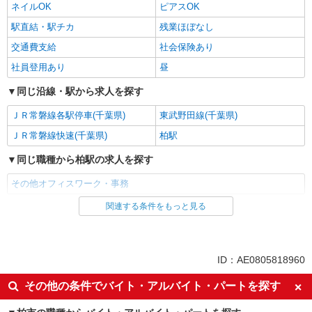
ネイルOK
ピアスOK
駅直結・駅チカ
残業ほぼなし
交通費支給
社会保険あり
社員登用あり
昼
同じ沿線・駅から求人を探す
ＪＲ常磐線各駅停車(千葉県)
東武野田線(千葉県)
ＪＲ常磐線快速(千葉県)
柏駅
同じ職種から柏駅の求人を探す
その他オフィスワーク・事務
関連する条件をもっと見る
同じ雇用形態から柏駅の求人を探す
アルバイト
同じ特徴から柏駅の求人を探す
ID：AE0805818960
入社日応相談
未経験歓迎
その他の条件でバイト・アルバイト・パートを探す
新卒・第二新卒歓迎
女性活躍中