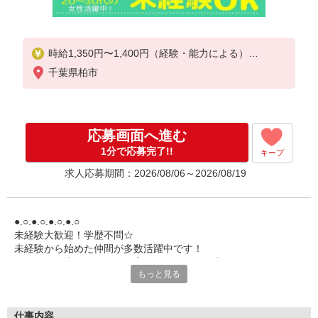
時給1,350円〜1,400円（経験・能力による）
※経験や能力により昇給の可能性あり
千葉県柏市
※交通費は別途定期代支給（規定）、出勤日数が少
ない場合は往復実費分支給（規定）
■研修期間について
※研修期間（40日間）は、時給1,300円（日収10,400
応募画面へ進む
円〜）となります。
1分で応募完了!!
キープ
求人応募期間：2026/08/06～2026/08/19
●.○.●.○.●.○.●.○
未経験大歓迎！学歴不問☆
未経験から始めた仲間が多数活躍中です！
分からない事はイチから丁寧にお教えします◎
もっと見る
○.●.○.●.○.●.○.●
――――――――――――――
■業務内容：派遣会社（常磐支店）での内勤業務
仕事内容