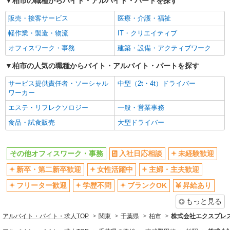
柏市の職種からバイト・アルバイト・パートを探す
主婦・主夫歓迎
フリーター歓迎
販売・接客サービス
医療・介護・福祉
学歴不問
ブランクOK
軽作業・製造・物流
IT・クリエイティブ
昇給あり
土日祝休み
オフィスワーク・事務
建築・設備・アクティブワーク
平日のみ勤務OK
フルタイム歓迎
ネイルOK
柏市の人気の職種からバイト・アルバイト・パートを探す
ピアスOK
駅直結・駅チカ
残業ほぼなし
サービス提供責任者・ソーシャル
中型（2t・4t）ドライバー
ワーカー
交通費支給
社会保険あり
エステ・リフレクソロジー
一般・営業事務
社員登用あり
昼
食品・試食販売
大型ドライバー
同じ職種から求人を探す
オフィスワーク・事務
その他オフィスワーク・事務
入社日応相談
未経験歓迎
同じ特徴から求人を探す
新卒・第二新卒歓迎
女性活躍中
主婦・主夫歓迎
未経験歓迎
土日祝休み
フリーター歓迎
学歴不問
ブランクOK
昇給あり
交通費支給
社会保険あり
もっと見る
社員登用あり
アルバイト・バイト・求人TOP
関東
千葉県
柏市
株式会社エクスプレス