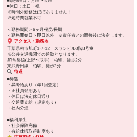
■勤務曜日：月曜〜金曜
スキルUP・ステップUP目指せます！
■休日：土日・祝
※時間外勤務はほぼありません！
◇色々な人と話すことが好き
※短時間就業不可
◇私服勤務OK
◇長期で安定した収入を得たい方
＜勤務期間＞6ヶ月程度/長期
＼働きやすさ重視の職場です！／
＜勤務開始日＞即日以外 ※責任者との面接後に決定します。
アクセス・勤務地
先輩スタッフの前職もさまざま！
千葉県柏市旭町1-7-12 スワンビル3階B号室
事務未経験スタートの方が多数活躍中◎
※公共交通機関での通勤となります。
駅チカ・時間外勤務ほぼ無しで
JR常磐線(上野〜取手)「柏駅」徒歩2分
プライベートとの両立もバッチリです♪
東武野田線「柏駅」徒歩2分
待遇
■待遇
・昇降給あり（年1回査定）
・正社員登用あり
・休日は法定休日通り
・交通費支給（規定あり）
・社内分煙
■福利厚生
・社会保険完備
・有給休暇取得制度あり