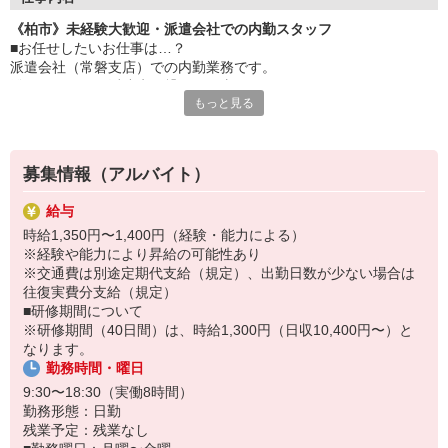
■必要スキル：PCで文字入力が出来ればOK！
《柏市》未経験大歓迎・派遣会社での内勤スタッフ
■電話対応：有り
■お任せしたいお仕事は…？
■事務経験：不要
派遣会社（常磐支店）での内勤業務です。
――――――――――――――
登録スタッフと派遣先を繋ぐお仕事です！
もっと見る
■具体的に…
【1、登録説明会】
新たに弊社へ登録される方への登録説明会の実施と面談対応
募集情報（アルバイト）
※ヒアリング内容はある程度決まっているので、ご安心ください◎
↓
給与
【2、データ入力】
時給1,350円〜1,400円（経験・能力による）
スタッフさんの情報をシステムへ入力します♪
※経験や能力により昇給の可能性あり
↓
※交通費は別途定期代支給（規定）、出勤日数が少ない場合は
【3、お仕事案内】
往復実費分支給（規定）
スタッフさんの希望条件に合わせて、お仕事のご案内☆
■研修期間について
就業前研修（職場見学）の段取りなど、入職までのサポートを行い
※研修期間（40日間）は、時給1,300円（日収10,400円〜）と
ます。
なります。
勤務時間・曜日
その他、登録済スタッフさんからの電話対応、
営業のフォロー業務、社内共有業務など！
9:30〜18:30（実働8時間）
勤務形態：日勤
■ポイント
残業予定：残業なし
内勤業務を中心に幅広い経験が積めて、