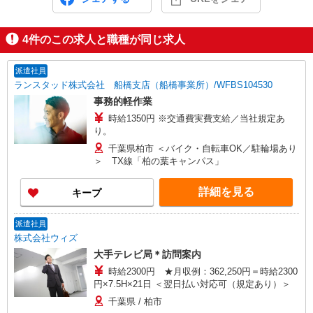
4
件のこの求人と職種が同じ求人
派遣社員
ランスタッド株式会社 船橋支店（船橋事業所）/WFBS104530
事務的軽作業
時給1350円 ※交通費実費支給／当社規定あ
り。
千葉県柏市 ＜バイク・自転車OK／駐輪場あり
＞ TX線「柏の葉キャンパス」
詳細を見る
キープ
派遣社員
株式会社ウィズ
大手テレビ局＊訪問案内
時給2300円 ★月収例：362,250円＝時給2300
円×7.5H×21日 ＜翌日払い対応可（規定あり）＞
千葉県 / 柏市