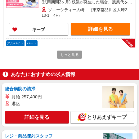
(試用期間2ヶ月) 残業が発生した場合、残業代を1
分単位で別途支給します。
ソニーシティー大崎 （東京都品川区大崎2-
10-1 4F）
詳細を見る
キープ
NEW
アルバイト
パート
コンパスグループ・ジャパン株式会社 39252_p
もっと見る
調理補助【アルバイト・パート】
時給1,250円以上 試用期間中 時給1,250円以上
(試用期間2ヶ月) 残業が発生した場合、残業代を1
あなたにおすすめの求人情報
分単位で別途支給します。
メディカルホームまどか西大井 （東京都品川
区西大井5丁目23-13 まどか西大井内）
総合病院の清掃
月給 257,400円
詳細を見る
キープ
港区
NEW
正社員
詳細を見る
とりあえずキープ
コンパスグループ・ジャパン株式会社 39252_f
料理長【正社員】
月給30万円〜35万円 試用期間中 月給30万円〜
レジ・商品陳列スタッフ
35万円(試用期間3ヶ月) 残業が発生した場合、残業