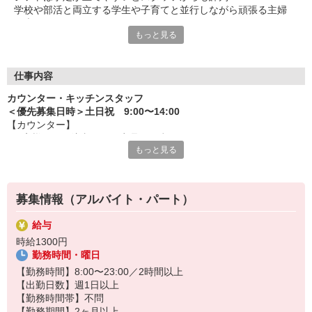
学校や部活と両立する学生や子育てと並行しながら頑張る主婦
（夫）など、
もっと見る
みんなから「働きやすい！」という声が上がっています♪
毎週希望を遠慮なくご相談ください！
＜ 未経験でも心配ナシ ＞
仕事内容
タブレットで動画や画像を見せながら丁寧に指導します！
カウンター・キッチンスタッフ
先輩によるレクチャーもあるので、
＜優先募集日時＞土日祝 9:00〜14:00
久しぶりのお仕事のパートさんや初アルバイトの学生さんも安心
【カウンター】
です♪
■お客様からの注文伺い、商品の用意
もっと見る
■サンド・ポテトの調理
オトクな従業員割引があるのも必見！まずは気軽にご応募を☆
■定期的な店内チェック・清掃
カフェ感覚で楽しく働けます♪
募集情報（アルバイト・パート）
【キッチン】 ※対面や接客はなし！
■チキンの調理
給与
こだわりの詰まったKFCのチキンをつくるお仕事です。
時給1300円
ひとつひとつ丁寧に粉をまぶして揚げる作業をお任せします。
勤務時間・曜日
カンタンな作業なので初めての方もスグに覚えられますし、
作業については丁寧に教えるから心配はいりません
【勤務時間】8:00〜23:00／2時間以上
【出勤日数】週1日以上
【勤務時間帯】不問
【勤務期間】2ヶ月以上