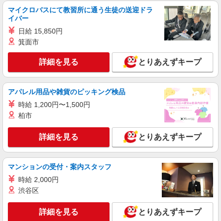
セガサミーホールディングス本社 （東京都品
マイクロバスにて教習所に通う生徒の送迎ドラ
川区西品川1丁目1番1号 住友不動産ビル9階 食
イバー
堂）
日給 15,850円
詳細を見る
キープ
箕面市
NEW
アルバイト
パート
詳細を見る
とりあえずキープ
コンパスグループ・ジャパン株式会社 39252_p
調理員【アルバイト・パート】
時給1,500円以上 試用期間中 時給1,500円以上
アパレル用品や雑貨のピッキング検品
(試用期間2ヶ月) 残業が発生した場合、残業代を1
時給 1,200円〜1,500円
分単位で別途支給します。
メディカルホームまどか西大井 （東京都品川
柏市
区西大井5丁目23-13 まどか西大井内）
詳細を見る
とりあえずキープ
詳細を見る
キープ
NEW
アルバイト
パート
マンションの受付・案内スタッフ
コンパスグループ・ジャパン株式会社 39565_p
時給 2,000円
調理員【アルバイト・パート】
渋谷区
時給1,400円以上 試用期間中 時給1,400円以上
(試用期間2ヶ月) 残業が発生した場合、残業代を1
詳細を見る
とりあえずキープ
分単位で別途支給します。
有料老人ホーム チャームプレミアグラン御殿