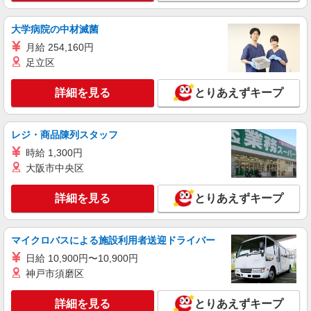
山弐番館 （東京都品川区北品川6丁目6-38）
大学病院の中材滅菌
詳細を見る
キープ
月給 254,160円
足立区
NEW
アルバイト
パート
コンパスグループ・ジャパン株式会社 21706_p
詳細を見る
とりあえずキープ
調理員【アルバイト・パート】
時給1,700円以上 試用期間中 時給1,700円以上
(試用期間2ヶ月) 残業が発生した場合、残業代を1
レジ・商品陳列スタッフ
分単位で別途支給します。
セガサミーホールディングス本社 （東京都品
時給 1,300円
川区西品川1丁目1番1号 住友不動産ビル9階 食
大阪市中央区
堂）
詳細を見る
キープ
詳細を見る
とりあえずキープ
NEW
正社員
コンパスグループ・ジャパン株式会社 39565_f
マイクロバスによる施設利用者送迎ドライバー
料理長【正社員】
日給 10,900円〜10,900円
月給30万円〜38万円 試用期間中 月給30万円〜
神戸市須磨区
38万円(試用期間3ヶ月) 残業が発生した場合、残業
代を1分単位で別途支給します。 ▼理論年収（基
有料老人ホーム チャームプレミアグラン御殿
詳細を見る
とりあえずキープ
本給12ヵ月＋賞与） 4,200,000〜5,320,000円 ▼
山弐番館 （東京都品川区北品川6丁目6-38）