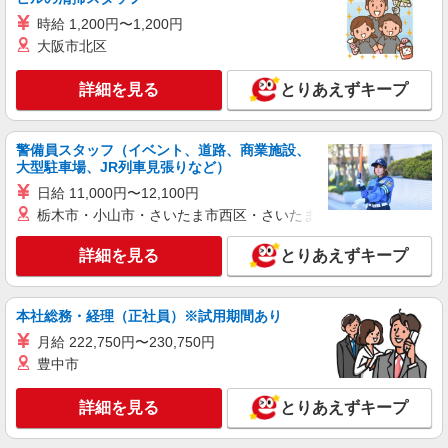
代を1分単位で別途支給します。 ※給与は経験や
ソニーシティー大崎 （東京都品川区大崎2-
前職給与に応じて決定します。
時給 1,200円〜1,200円
10-1 4F）
大阪市北区
詳細を見る
キープ
詳細を見る
とりあえずキープ
NEW
アルバイト
パート
コンパスグループ・ジャパン株式会社 39252_p
警備員スタッフ（イベント、道路、商業施設、
調理師【アルバイト・パート】
大型駐車場、JR列車見張りなど）
時給1,600円以上 試用期間中 時給1,600円以上
日給 11,000円〜12,100円
(試用期間2ヶ月) 残業が発生した場合、残業代を1
栃木市・小山市・さいたま市西区・さいたま市岩槻区・久喜市・
分単位で別途支給します。
メディカルホームまどか西大井 （東京都品川
区西大井5丁目23-13 まどか西大井内）
詳細を見る
とりあえずキープ
詳細を見る
キープ
本社総務・経理（正社員）※試用期間あり
NEW
アルバイト
パート
月給 222,750円〜230,750円
コンパスグループ・ジャパン株式会社 21706_p
豊中市
調理補助【アルバイト・パート】
詳細を見る
時給1,450円以上 試用期間中 時給1,450円以上
とりあえずキープ
(試用期間2ヶ月) 残業が発生した場合、残業代を1
分単位で別途支給します。