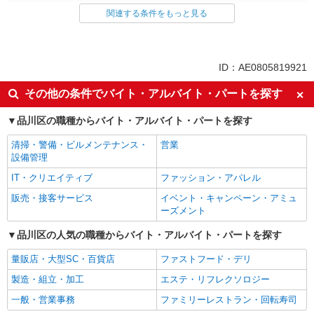
関連する条件をもっと見る
同じ雇用形態から五反田駅の求人を探す
アルバイト
パート
同じ特徴から五反田駅の求人を探す
ID：AE0805819921
未経験歓迎
高校生OK
その他の条件でバイト・アルバイト・パートを探す
フリーター歓迎
ミドル（40代～）活躍中
品川区の職種からバイト・アルバイト・パートを探す
エルダー（50代～）活躍中
シニア（60代～）活躍中
清掃・警備・ビルメンテナンス・
営業
ボーナス・賞与あり
昇給あり
設備管理
週1日勤務OK
週2～3日勤務OK
IT・クリエイティブ
ファッション・アパレル
短時間勤務（1日4h以内）OK
上場企業・上場企業のグループ会
販売・接客サービス
イベント・キャンペーン・アミュ
社
ーズメント
扶養内勤務OK
交通費支給
品川区の人気の職種からバイト・アルバイト・パートを探す
社会保険あり
まかない・食事補助
量販店・大型SC・百貨店
ファストフード・デリ
社員登用あり
製造・組立・加工
エステ・リフレクソロジー
同じ職種から求人を探す
一般・営業事務
ファミリーレストラン・回転寿司
飲食・フード