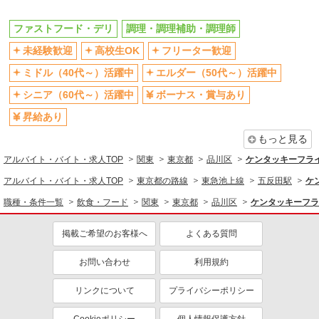
ファストフード・デリ
調理・調理補助・調理師
ファストフード・デリ
調理・調理補助・調理師
同じ特徴から求人を探す
未経験歓迎
高校生OK
フリーター歓迎
未経験歓迎
高校生OK
ミドル（40代～）活躍中
エルダー（50代～）活躍中
ミドル（40代～）活躍中
ボーナス・賞与あり
シニア（60代～）活躍中
ボーナス・賞与あり
週1日勤務OK
週2～3日勤務OK
昇給あり
短時間勤務（1日4h以内）OK
上場企業・上場企業のグループ会
もっと見る
社
アルバイト・バイト・求人TOP
関東
東京都
品川区
ケンタッキーフラ
扶養内勤務OK
交通費支給
アルバイト・バイト・求人TOP
東京都の路線
東急池上線
五反田駅
ケ
社会保険あり
まかない・食事補助
職種・条件一覧
飲食・フード
関東
東京都
品川区
ケンタッキーフラ
社員登用あり
掲載ご希望のお客様へ
よくある質問
お問い合わせ
利用規約
リンクについて
プライバシーポリシー