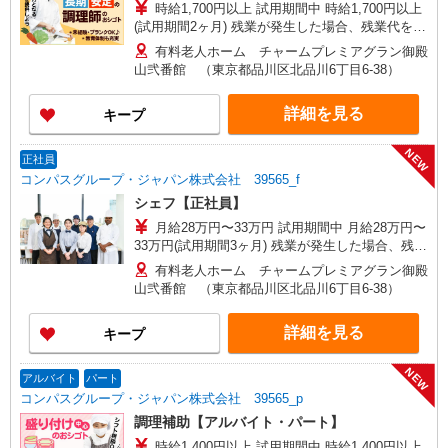
時給1,700円以上 試用期間中 時給1,700円以上
(試用期間2ヶ月) 残業が発生した場合、残業代を1
分単位で別途支給します。
有料老人ホーム チャームプレミアグラン御殿
山弐番館 （東京都品川区北品川6丁目6-38）
詳細を見る
キープ
NEW
正社員
コンパスグループ・ジャパン株式会社 39565_f
シェフ【正社員】
月給28万円〜33万円 試用期間中 月給28万円〜
33万円(試用期間3ヶ月) 残業が発生した場合、残業
代を1分単位で別途支給します。 ▼理論年収（基
有料老人ホーム チャームプレミアグラン御殿
本給12ヵ月＋賞与） 3,780,000〜4,620,000円 ▼
山弐番館 （東京都品川区北品川6丁目6-38）
想定年収（理論年収＋残業20H/月）
4,250,930〜5,195,581円 ※給与は経験や前職給与
詳細を見る
キープ
に応じて決定します。
NEW
アルバイト
パート
コンパスグループ・ジャパン株式会社 39565_p
調理補助【アルバイト・パート】
時給1,400円以上 試用期間中 時給1,400円以上