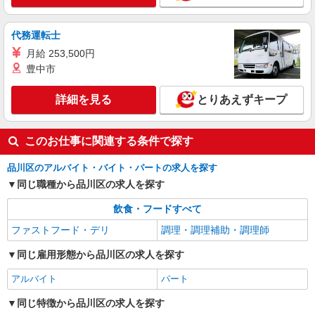
想定年収（理論年収＋残業20H/月）
4,723,256〜5,982,791円 ※給与は経験や前職給与
詳細を見る
キープ
に応じて決定します。
代務運転士
月給 253,500円
NEW
アルバイト
パート
豊中市
コンパスグループ・ジャパン株式会社 21634_p
調理補助【アルバイト・パート】
詳細を見る
とりあえずキープ
時給1,340円以上 試用期間中 時給1,340円以上
(試用期間2ヶ月) 残業が発生した場合、残業代を1
分単位で別途支給します。
このお仕事に関連する条件で探す
ＪＲ目黒ＭＡＲＣビル （東京都品川区西五反
田3丁目5番8号）
品川区のアルバイト・バイト・パートの求人を探す
同じ職種から品川区の求人を探す
詳細を見る
キープ
飲食・フードすべて
アルバイト
パート
ファストフード・デリ
調理・調理補助・調理師
株式会社HITOWA フードサービスカンパニー
学校給食の調理補助【アルバイト・パート】
同じ雇用形態から品川区の求人を探す
時給1,226円以上 ※経験によりスタート時給は
変動します。 ※AP評価制度：あり 年1回の評価
アルバイト
パート
により時給を見直します。 ※アルバイト賞与（寸
品川区内学校1 （東京都品川区豊町2-1-7）
同じ特徴から品川区の求人を探す
志）：あり 年2回。勤続年数により金額UP。