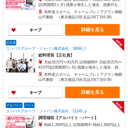
(試用期間2ヶ月) 残業が発生した場合、残業代を1
分単位で別途支給します。
有料老人ホーム チャームプレミアグラン御殿
山弐番館 （東京都品川区北品川6丁目6-38）
詳細を見る
キープ
NEW
正社員
コンパスグループ・ジャパン株式会社 39565_f
総料理長【正社員】
月給35万円〜43万円 試用期間中 月給35万円〜
43万円(試用期間3ヶ月) 残業が発生した場合、残業
代を1分単位で別途支給します。 ▼理論年収（基
有料老人ホーム チャームプレミアグラン御殿
本給12ヵ月＋賞与） 4,900,000〜6,020,000円 ▼
山弐番館 （東京都品川区北品川6丁目6-38）
想定年収（理論年収＋残業20H/月）
5,510,465〜6,770,000円 ※給与は経験や前職給与
詳細を見る
キープ
に応じて決定します。
NEW
アルバイト
パート
コンパスグループ・ジャパン株式会社 21245_p
調理補助【アルバイト・パート】
時給1,350円以上 試用期間中 時給1,350円以上