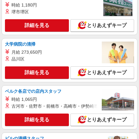
代を1分単位で別途支給します。 ▼理論年収（基
時給 1,180円
メディカルホームまどか西大井 （東京都品川
本給12ヵ月＋賞与） 4,200,000〜5,320,000円 ▼
堺市堺区
区西大井5丁目23-13 まどか西大井内）
想定年収（理論年収＋残業20H/月）
4,723,256〜5,982,791円 ※給与は経験や前職給与
詳細を見る
とりあえずキープ
詳細を見る
キープ
に応じて決定します。
NEW
アルバイト
パート
大学病院の清掃
コンパスグループ・ジャパン株式会社 39673_p
月給 273,650円
調理補助【アルバイト・パート】
品川区
時給1,400円以上 試用期間中 時給1,400円以上
(試用期間2ヶ月) 残業が発生した場合、残業代を1
詳細を見る
とりあえずキープ
分単位で別途支給します。
品川志匠会病院 （東京都品川区北品川１－２
９－７）
ベルク各店での店内スタッフ
詳細を見る
キープ
時給 1,065円
古河市・佐野市・前橋市・高崎市・伊勢崎市・太田市・館林市・
NEW
正社員
コンパスグループ・ジャパン株式会社 21245_f
詳細を見る
とりあえずキープ
調理師【正社員】
月給28万円〜33万円 試用期間中 月給28万円〜
33万円(試用期間3ヶ月) 残業が発生した場合、残業
ビルの清掃スタッフ