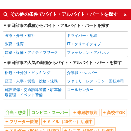
ジョイフーズ 春日部南店
アルバイト
食品スーパーでの惣菜スタッフ
同じ特徴から藤の牛島駅の求人を探す
その他の条件でバイト・アルバイト・パートを探す
［1］9-17時 時給1141円 ［2］17-22時 時給
1141円 ［3］22-翌5時 時給1427円 ［4］5-9時
未経験歓迎
高校生OK
春日部市の職種からバイト・アルバイト・パートを探す
時給1141円 日祝＋100円
埼玉県春日部市南5-1-46
フリーター歓迎
ミドル（40代～）活躍中
医療・介護・福祉
ドライバー・配達
エルダー（50代～）活躍中
シニア（60代～）活躍中
詳細を見る
キープ
教育・保育
IT・クリエイティブ
週2～3日勤務OK
短時間勤務（1日4h以内）OK
建築・設備・アクティブワーク
ファッション・アパレル
アルバイト
パート
オープニングスタッフ
扶養内勤務OK
ジョイフーズ 春日部中央店
春日部市の人気の職種からバイト・アルバイト・パートを探す
副業・WワークOK
交通費支給
食品スーパーでの惣菜スタッフ
梱包・仕分け・ピッキング
介護職・ヘルパー
同じ職種から求人を探す
［1］9-17時 時給1141円 ［2］17-22時 時給
1141円 ［3］22-翌5時 時給1427円 ［4］5-9時
経理・人事・労務・総務・法務
ファミリーレストラン・回転寿司
飲食・フード
時給1141円 日祝＋100円
埼玉県春日部市中央4-9-20
施設警備・交通誘導警備・駐車輪
コールセンター
弁当・惣菜
場管理・イベント警備
詳細を見る
キープ
販売・接客サービス
コンビニ・スーパー
弁当・惣菜
コンビニ・スーパー
未経験歓迎
高校生OK
アルバイト
パート
マルヤ 豊春店
フリーター歓迎
ミドル（40代～）活躍中
同じ特徴から求人を探す
食品スーパーでの惣菜スタッフ
エルダー（50代～）活躍中
シニア（60代～）活躍中