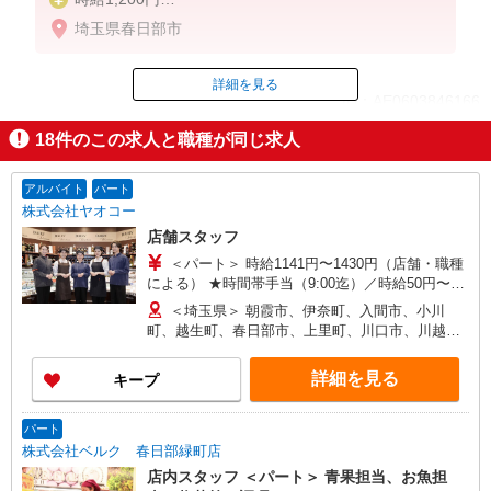
※日曜出勤時給＋100円
埼玉県春日部市
詳細を見る
ID：AE0603846166
18
件のこの求人と職種が同じ求人
掲載期間終了
アルバイト
パート
株式会社ヤオコー
店舗スタッフ
＜パート＞ 時給1141円〜1430円（店舗・職種
による） ★時間帯手当（9:00迄）／時給50円〜
200円UP（店舗による）
＜埼玉県＞ 朝霞市、伊奈町、入間市、小川
（16:00以降）／時給50円〜250円UP（店舗・時間
町、越生町、春日部市、上里町、川口市、川越
帯による） ★土・日・祝日手当／時給100円〜250
市、川島町、北本市、行田市、久喜市、熊谷市、
円UP ★鮮魚・惣菜・寿司手当／時給100円
鴻巣市、越谷市、さいたま市、坂戸市、幸手市、
詳細を見る
キープ
UP（店舗による） ＜アルバイト＞ 時給1063円〜
狭山市、志木市、白岡市、草加市、秩父市、鶴ヶ
1330円（店舗による） ★時間帯手当（9:00迄・
島市、所沢市、戸田市、滑川町、新座市、羽生
16:00以降）／時給26円〜200円UP（店舗による）
市、飯能市、東松山市、日高市、深谷市、富士見
パート
★土・日・祝日手当／時給100円〜150円UP（店舗
市、ふじみ野市、本庄市、三郷市、皆野町、三芳
株式会社ベルク 春日部緑町店
による）
町、毛呂山町、八潮市、寄居町、嵐山町、蕨市 ＜
店内スタッフ ＜パート＞ 青果担当、お魚担
群馬県＞ 館林市、安中市、太田市、桐生市、高崎