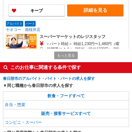
曜＋100円 ★日・祝＋100円 ※アルバイトさんの
時給や募集内容はお問い合わせください
詳細を見る
キープ
アルバイト
パート
ヤオコー 南桜井店
スーパーマーケットのレジスタッフ
＜パート時給＞ 時給1,230円〜1,480円（曜
日・時間帯による） 9時迄：時給1330円〜 9時以
降：時給1230円〜 16時以降：時給1380円〜 ★土
もっと見る
埼玉県春日部市大衾496-14
曜＋100円 ★日・祝＋100円 ※アルバイトさんの
時給や募集内容はお問い合わせください
このお仕事に関連する条件で探す
詳細を見る
キープ
春日部市のアルバイト・バイト・パートの求人を探す
アルバイト
パート
同じ職種から春日部市の求人を探す
ヤオコー ララガーデン春日部店
スーパーマーケットの日配スタッフ
飲食・フードすべて
＜パート時給＞ 時給1,230円〜1,480円（曜
弁当・惣菜
日・時間帯による） 9時迄：時給1330円〜 9時以
販売・接客サービスすべて
降：時給1230円〜 16時以降：時給1380円〜 ★土
埼玉県春日部市南1-1-1
曜＋100円 ★日・祝＋100円 ※アルバイトさんの
コンビニ・スーパー
時給や募集内容はお問い合わせください
詳細を見る
キープ