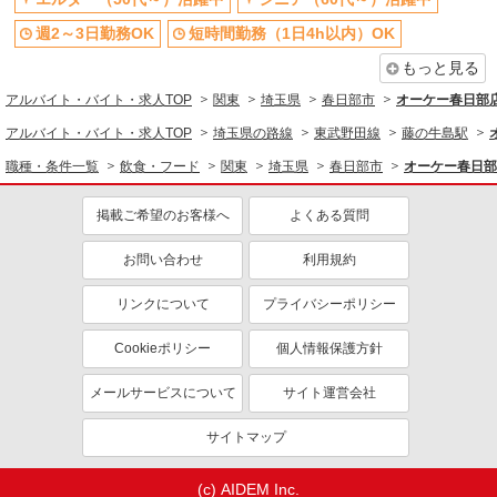
未経験歓迎
高校生OK
［1］9-17時 時給1141円 ［2］17-22時 時給
1141円 ［3］22-翌5時 時給1427円 ［4］5-9時
週2～3日勤務OK
短時間勤務（1日4h以内）OK
ミドル（40代～）活躍中
週2～3日勤務OK
時給1141円 日祝＋50円
埼玉県春日部市上蛭田158-1
もっと見る
短時間勤務（1日4h以内）OK
オープニングスタッフ
アルバイト・バイト・求人TOP
関東
埼玉県
春日部市
オーケー春日部
扶養内勤務OK
副業・WワークOK
詳細を見る
キープ
アルバイト・バイト・求人TOP
交通費支給
埼玉県の路線
東武野田線
藤の牛島駅
パート
職種・条件一覧
飲食・フード
関東
埼玉県
春日部市
オーケー春日部
生鮮市場TOP ビバ春日部店
スーパーマーケットでの鮮魚スタッフ
掲載ご希望のお客様へ
よくある質問
＜パート＞ 時給1263円〜／16時以降時給1413
円〜 ★土曜・日曜・祝日は時給100円ＵＰ！
お問い合わせ
利用規約
埼玉県春日部市下柳769-1
リンクについて
プライバシーポリシー
詳細を見る
キープ
Cookieポリシー
個人情報保護方針
アルバイト
メールサービスについて
サイト運営会社
生鮮市場TOP ビバ春日部店
スーパーマーケットでの早朝フロアスタッフ
サイトマップ
＜アルバイト＞ 時給1263円〜※大学生OK、高
卒以上 ★週4日以上の勤務契約の方は、日・祝日
(c) AIDEM Inc.