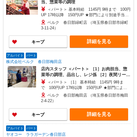
当、惣菜等の調理
市、富岡市、中之条町、藤岡市、前橋市 ＜栃木県
＜パート＞ 基本時給 1145円 9時まで 100円
＞ 足利市、佐野市、野木町 ＜茨城県＞ 古河市、
UP 17時以降 150円UP ★部門により別途手当が
利根町、取手市、竜ヶ崎市 ＜千葉県＞ 市川市、市
つく場合あり ※22時以降 基本時給より25％UP
原市、印西市、浦安市、柏市、佐倉市、白井市、
ベルク 春日部緑町店 （埼玉県春日部市緑町
★評価制度で時給UP！ ★パートは日・祝日は更
千葉市、富里市、流山市、成田市、野田市、船橋
3-11-24）
に時給100円UP！ 上記時間帯は募集時間ではあり
市、松戸市、八千代市、四街道市 ＜東京都＞ 日野
ません。募集時間は勤務時間・曜日欄でご確認く
市、調布市、昭島市、稲城市、青梅市、小平市、
詳細を見る
キープ
ださい。
立川市、八王子市、東大和市 ＜神奈川県＞ 小田原
市、相模原市、秦野市、平塚市、藤沢市
アルバイト
パート
株式会社ベルク 春日部梅田店
店内スタッフ ＜パート＞ ［1］お肉担当、惣
菜等の調理、品出し、レジ係 ［2］夜間リーダ
ー（店舗管理） ＜学生アルバイト＞ レジ係
＜パート＞ ［1］ 基本時給 1145円 9時ま
で 100円UP 17時以降 150円UP ★部門により
別途手当がつく場合あり ［2］ 9時〜17時 基本
ベルク 春日部梅田店 （埼玉県春日部市梅田
時給1440円 17時〜22時 時給1590円（一律夜間
2-4-22）
手当含む） ＜学生アルバイト＞ 17時まで 基本
時給1145円 17時以降 時給1195円（一律夜間手
詳細を見る
キープ
当含む） ※22時以降は18歳以上（高校生不可）
※22時以降 基本時給より25％UP ★評価制度で
時給UP！ ★パートは日・祝日は更に時給100円
アルバイト
パート
UP！ 上記時間帯は募集時間ではありません。募
ヤオコー ララガーデン春日部店