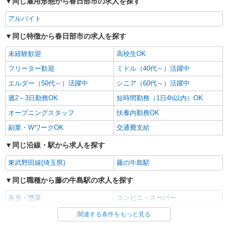
同じ雇用形態から春日部市の求人を探す
パート
アルバイト
生活協同組合コープみらい コープかすかべ東店
同じ特徴から春日部市の求人を探す
水産品の加工・品出し等
時給1260円〜時給1410円※時間・曜日によ
未経験歓迎
高校生OK
る ※加給含む 時給1260円〜 ※9時迄 時給＋
フリーター歓迎
ミドル（40代～）活躍中
100円 ※16時（17時）以降 時給＋150円 ※日・
埼玉県春日部市粕壁東1-20-30
祝日 時給＋150円
エルダー（50代～）活躍中
シニア（60代～）活躍中
詳細を見る
キープ
週2～3日勤務OK
短時間勤務（1日4h以内）OK
オープニングスタッフ
扶養内勤務OK
アルバイト
パート
副業・WワークOK
交通費支給
セブンイレブン 庄和西金野井神明通り店（557100）
コンビニスタッフ
同じ沿線・駅から求人を探す
［1］時給1171円（高校生／時給1171円）
東武野田線(埼玉県)
藤の牛島駅
［2］〜［4］時給1141円（高校生／時給1141円）
［5］時給1426円
埼玉県春日部市西金野井559
同じ職種から藤の牛島駅の求人を探す
弁当・惣菜
コンビニ・スーパー
詳細を見る
キープ
関連する条件をもっと見る
同じ雇用形態から藤の牛島駅の求人を探す
アルバイト
パート