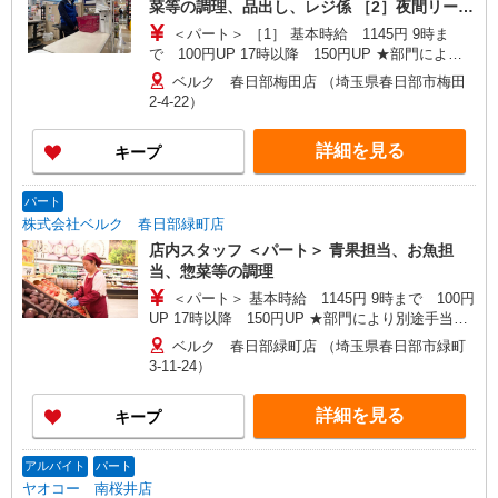
菜等の調理、品出し、レジ係 ［2］夜間リーダ
市、富岡市、中之条町、藤岡市、前橋市 ＜栃木県
ー（店舗管理） ＜学生アルバイト＞ レジ係
＜パート＞ ［1］ 基本時給 1145円 9時ま
＞ 足利市、佐野市、野木町 ＜茨城県＞ 古河市、
で 100円UP 17時以降 150円UP ★部門により
利根町、取手市、竜ヶ崎市 ＜千葉県＞ 市川市、市
別途手当がつく場合あり ［2］ 9時〜17時 基本
原市、印西市、浦安市、柏市、佐倉市、白井市、
ベルク 春日部梅田店 （埼玉県春日部市梅田
時給1440円 17時〜22時 時給1590円（一律夜間
千葉市、富里市、流山市、成田市、野田市、船橋
2-4-22）
手当含む） ＜学生アルバイト＞ 17時まで 基本
市、松戸市、八千代市、四街道市 ＜東京都＞ 日野
時給1145円 17時以降 時給1195円（一律夜間手
市、調布市、昭島市、稲城市、青梅市、小平市、
詳細を見る
キープ
当含む） ※22時以降は18歳以上（高校生不可）
立川市、八王子市、東大和市 ＜神奈川県＞ 小田原
※22時以降 基本時給より25％UP ★評価制度で
市、相模原市、秦野市、平塚市、藤沢市
時給UP！ ★パートは日・祝日は更に時給100円
パート
UP！ 上記時間帯は募集時間ではありません。募
株式会社ベルク 春日部緑町店
集時間は勤務時間・曜日欄でご確認ください。
店内スタッフ ＜パート＞ 青果担当、お魚担
当、惣菜等の調理
＜パート＞ 基本時給 1145円 9時まで 100円
UP 17時以降 150円UP ★部門により別途手当が
つく場合あり ※22時以降 基本時給より25％UP
ベルク 春日部緑町店 （埼玉県春日部市緑町
★評価制度で時給UP！ ★パートは日・祝日は更
3-11-24）
に時給100円UP！ 上記時間帯は募集時間ではあり
ません。募集時間は勤務時間・曜日欄でご確認く
詳細を見る
キープ
ださい。
アルバイト
パート
ヤオコー 南桜井店