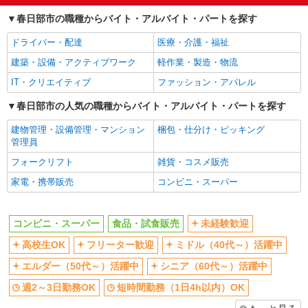
かぞヤクルト販売株式会社／牛島センター
未経験歓迎
高校生OK
春日部市の職種からバイト・アルバイト・パートを探す
ヤクルトスタッフ
フリーター歓迎
ミドル（40代～）活躍中
報酬／完全出来高制 ☆少日数から気軽に始め
ドライバー・配達
医療・介護・福祉
られます！ 平均月収9万円 ◎扶養の範囲内OK ◎
エルダー（50代～）活躍中
シニア（60代～）活躍中
建築・設備・アクティブワーク
軽作業・製造・物流
扶養の範囲を超えた高収入も応相談 働ける時間や
【宅配センター】牛島 埼玉県春日部市牛島62-
週2～3日勤務OK
短時間勤務（1日4h以内）OK
環境に合わせて最大限に考慮します。 ※収入補償
1
IT・クリエイティブ
ファッション・アパレル
／92,000円〜（週4日の場合）（3ヶ月間） ◆商品
オープニングスタッフ
扶養内勤務OK
買取りなし！働いた分はしっかり稼げます◎ ※研
春日部市の人気の職種からバイト・アルバイト・パートを探す
詳細を見る
キープ
副業・WワークOK
交通費支給
修期間／20日間／4500円／日 収入保障期間：3か
月
建物管理・設備管理・マンション
梱包・仕分け・ピッキング
同じ職種から求人を探す
管理員
業務委託
埼玉東部ヤクルト販売株式会社／豊春センター
販売・接客サービス
フォークリフト
雑貨・コスメ販売
ヤクルトスタッフ
コンビニ・スーパー
食品・試食販売
家電・携帯販売
コンビニ・スーパー
★収入補償 1ヶ月目：1日3,500円 2〜5ヶ月
目 1日5,000円 （例）1ヶ月20日間の扶養内のお
同じ特徴から求人を探す
仕事の場合5,000円×20日＝100,000円 ※扶養内は
【宅配センター】豊春 埼玉県春日部市上蛭田
コンビニ・スーパー
食品・試食販売
未経験歓迎
月収108,000円まで 平均月収130,000円 ◆商品買
未経験歓迎
高校生OK
240-11 （豊春第一コーポ）
取りなし！働いた分はしっかり稼げます 収入保障
高校生OK
フリーター歓迎
ミドル（40代～）活躍中
ミドル（40代～）活躍中
週2～3日勤務OK
期間：5か月
詳細を見る
キープ
エルダー（50代～）活躍中
シニア（60代～）活躍中
短時間勤務（1日4h以内）OK
オープニングスタッフ
週2～3日勤務OK
短時間勤務（1日4h以内）OK
扶養内勤務OK
副業・WワークOK
業務委託
埼玉東部ヤクルト販売株式会社／春日部センター