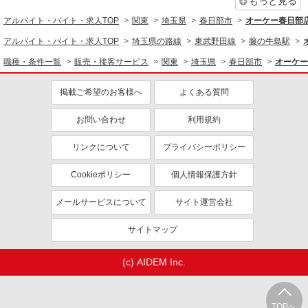
交通費支給
もっと見る
ヤクルトスタッフ
アルバイト・バイト・求人TOP
関東
埼玉県
春日部市
オーケー春日部
★収入補償 1ヶ月目：1日3,500円 2〜5ヶ月
アルバイト・バイト・求人TOP
埼玉県の路線
東武野田線
藤の牛島駅
目 1日5,000円 （例）1ヶ月20日間の扶養内のお
仕事の場合5,000円×20日＝100,000円 ※扶養内は
【宅配センター】春日部 埼玉県春日部市南1丁
職種・条件一覧
販売・接客サービス
関東
埼玉県
春日部市
オーケー
月収108,000円まで 平均月収130,000円 ◆商品買
目11-6
取りなし！働いた分はしっかり稼げます 収入保障
掲載ご希望のお客様へ
よくある質問
期間：5か月
詳細を見る
キープ
お問い合わせ
利用規約
業務委託
リンクについて
プライバシーポリシー
埼玉東部ヤクルト販売株式会社／春日部中央センター
ヤクルトスタッフ
Cookieポリシー
個人情報保護方針
★収入補償 1ヶ月目：1日3,500円 2〜5ヶ月
目 1日5,000円 （例）1ヶ月20日間の扶養内のお
メールサービスについて
サイト運営会社
仕事の場合5,000円×20日＝100,000円 ※扶養内は
【宅配センター】春日部中央 埼玉県春日部市
月収108,000円まで 平均月収130,000円 ◆商品買
谷原3-16-9
サイトマップ
取りなし！働いた分はしっかり稼げます 収入保障
期間：5か月
詳細を見る
キープ
(c) AIDEM Inc.
業務委託
かぞヤクルト販売株式会社／庄和センター
TOPへ