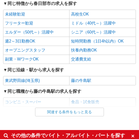
同じ特徴から春日部市の求人を探す
パート
未経験歓迎
高校生OK
生活協同組合コープみらい コープかすかべ東店
フリーター歓迎
ミドル（40代～）活躍中
水産品の加工・品出し等
時給1260円〜時給1410円※時間・曜日によ
エルダー（50代～）活躍中
シニア（60代～）活躍中
る ※加給含む 時給1260円〜 ※9時迄 時給＋
週2～3日勤務OK
短時間勤務（1日4h以内）OK
100円 ※16時（17時）以降 時給＋150円 ※日・
埼玉県春日部市粕壁東1-20-30
祝日 時給＋150円
オープニングスタッフ
扶養内勤務OK
詳細を見る
副業・WワークOK
キープ
交通費支給
同じ沿線・駅から求人を探す
アルバイト
パート
セブンイレブン 庄和西金野井神明通り店（557100）
東武野田線(埼玉県)
藤の牛島駅
コンビニスタッフ
同じ職種から藤の牛島駅の求人を探す
［1］時給1171円（高校生／時給1171円）
［2］〜［4］時給1141円（高校生／時給1141円）
コンビニ・スーパー
食品・試食販売
［5］時給1426円
埼玉県春日部市西金野井559
関連する条件をもっと見る
同じ雇用形態から藤の牛島駅の求人を探す
詳細を見る
キープ
アルバイト
同じ特徴から藤の牛島駅の求人を探す
その他の条件でバイト・アルバイト・パートを探す
業務委託