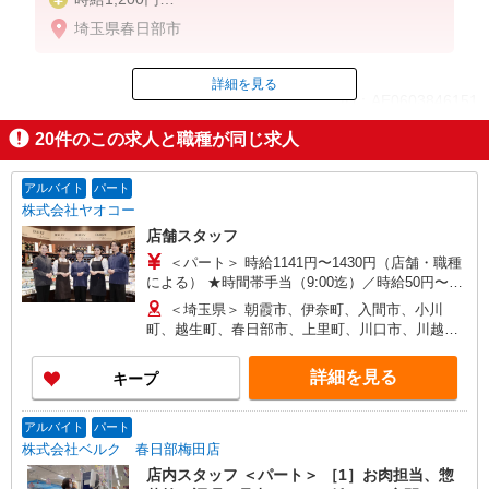
※日曜出勤時給＋100円
埼玉県春日部市
詳細を見る
ID：AE0603846151
20
件のこの求人と職種が同じ求人
掲載期間終了
アルバイト
パート
株式会社ヤオコー
店舗スタッフ
＜パート＞ 時給1141円〜1430円（店舗・職種
による） ★時間帯手当（9:00迄）／時給50円〜
200円UP（店舗による）
＜埼玉県＞ 朝霞市、伊奈町、入間市、小川
（16:00以降）／時給50円〜250円UP（店舗・時間
町、越生町、春日部市、上里町、川口市、川越
帯による） ★土・日・祝日手当／時給100円〜250
市、川島町、北本市、行田市、久喜市、熊谷市、
円UP ★鮮魚・惣菜・寿司手当／時給100円
鴻巣市、越谷市、さいたま市、坂戸市、幸手市、
詳細を見る
キープ
UP（店舗による） ＜アルバイト＞ 時給1063円〜
狭山市、志木市、白岡市、草加市、秩父市、鶴ヶ
1330円（店舗による） ★時間帯手当（9:00迄・
島市、所沢市、戸田市、滑川町、新座市、羽生
16:00以降）／時給26円〜200円UP（店舗による）
市、飯能市、東松山市、日高市、深谷市、富士見
アルバイト
パート
★土・日・祝日手当／時給100円〜150円UP（店舗
市、ふじみ野市、本庄市、三郷市、皆野町、三芳
株式会社ベルク 春日部梅田店
による）
町、毛呂山町、八潮市、寄居町、嵐山町、蕨市 ＜
店内スタッフ ＜パート＞ ［1］お肉担当、惣
群馬県＞ 館林市、安中市、太田市、桐生市、高崎