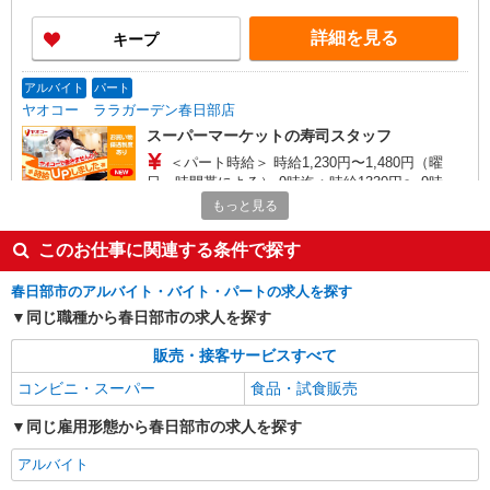
曜＋100円 ★日・祝＋100円 ※アルバイトさんの
時給や募集内容はお問い合わせください
詳細を見る
キープ
アルバイト
パート
ヤオコー ララガーデン春日部店
スーパーマーケットの寿司スタッフ
＜パート時給＞ 時給1,230円〜1,480円（曜
日・時間帯による） 9時迄：時給1330円〜 9時以
降：時給1230円〜 16時以降：時給1380円〜 ★土
もっと見る
埼玉県春日部市南1-1-1
曜＋100円 ★日・祝＋100円 ※アルバイトさんの
時給や募集内容はお問い合わせください
このお仕事に関連する条件で探す
詳細を見る
キープ
春日部市のアルバイト・バイト・パートの求人を探す
アルバイト
パート
同じ職種から春日部市の求人を探す
ヤオコー 南桜井店
スーパーマーケットの店内スタッフ
販売・接客サービスすべて
＜パート時給＞ 時給1,230円〜1,480円（曜
コンビニ・スーパー
食品・試食販売
日・時間帯による） 9時迄：時給1330円〜 9時以
降：時給1230円〜 16時以降：時給1380円〜 ★土
同じ雇用形態から春日部市の求人を探す
埼玉県春日部市大衾496-14
曜＋100円 ★日・祝＋100円 ※アルバイトさんの
時給や募集内容はお問い合わせください
アルバイト
詳細を見る
キープ