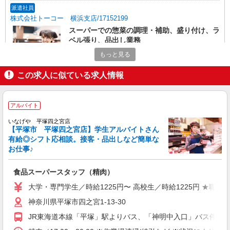
派遣社員
株式会社トーコー 横浜支店/17152199
スーパーでの惣菜の調理・補助、盛り付け、ラ
ベル張り、品出し業務
時給1350円 【月収例】 ■月収例 212,625円
もっと見る
（内訳）1350円×7.5h×21日 ■交通費規定支給
この求人に似ている求人情報
神奈川県平塚市東中原
詳細を見る
キープ
アルバイト
アルバイト
いなげや 平塚四之宮店
【平塚市 平塚四之宮店】学生アルバイトさん
いなげや 平塚四之宮店
有給◎シフト応相談。接客・品出しなど簡単な
食品スーパースタッフ（精肉）
お仕事♪
大学・専門学生／時給1225円〜 高校生／時給
1225円 ★職種を限定しての募集のため、勤務時
食品スーパースタッフ（精肉）
間・曜日の項目をご確認ください。
神奈川県平塚市四之宮1-13-30
大学・専門学生／時給1225円〜 高校生／時給1225円 ★
詳細を見る
キープ
神奈川県平塚市四之宮1-13-30
JR東海道本線「平塚」駅よりバス、「神明中入口」バス停より
パート