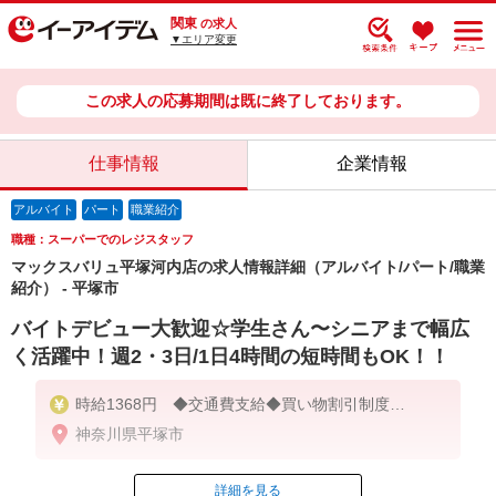
関東
の求人
▼エリア変更
この求人の応募期間は既に終了しております。
仕事情報
企業情報
アルバイト
パート
職業紹介
職種：スーパーでのレジスタッフ
マックスバリュ平塚河内店の求人情報詳細（アルバイト/パート/職業
紹介） - 平塚市
バイトデビュー大歓迎☆学生さん〜シニアまで幅広
く活躍中！週2・3日/1日4時間の短時間もOK！！
時給1368円 ◆交通費支給◆買い物割引制度
・日祝は時給に対し＋100円増
神奈川県平塚市
【契約期間】 試用期間3カ月後、6カ月ごと更新
※試用期間中も条件は同じです
詳細を見る