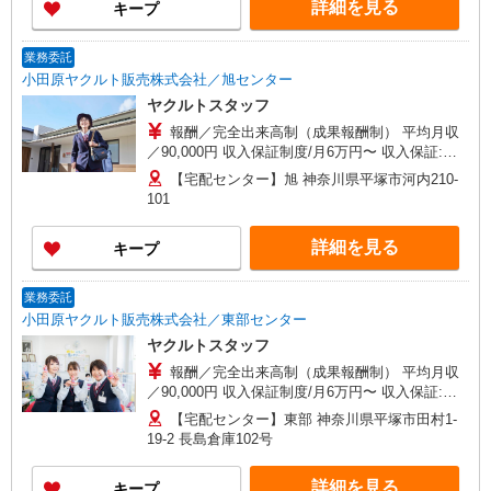
詳細を見る
キープ
でも不安のある方、お気軽にお問い合わせくださ
い！
業務委託
小田原ヤクルト販売株式会社／旭センター
ヤクルトスタッフ
報酬／完全出来高制（成果報酬制） 平均月収
／90,000円 収入保証制度/月6万円〜 収入保証:月6
万円〜8万円（期間／通年） ※保証金額は地区に
【宅配センター】旭 神奈川県平塚市河内210-
より異なります。 （詳細は面接時にご説明いたし
101
ます！） 箱根エリア/時給1,225円以上〜月22日稼
働161,700円 ◎扶養の範囲内OK 初めての方・少し
詳細を見る
キープ
でも不安のある方、お気軽にお問い合わせくださ
い！
業務委託
小田原ヤクルト販売株式会社／東部センター
ヤクルトスタッフ
報酬／完全出来高制（成果報酬制） 平均月収
／90,000円 収入保証制度/月6万円〜 収入保証:月6
万円〜8万円（期間／通年） ※保証金額は地区に
【宅配センター】東部 神奈川県平塚市田村1-
より異なります。 （詳細は面接時にご説明いたし
19-2 長島倉庫102号
ます！） 箱根エリア/時給1,225円以上〜月22日稼
働161,700円 ◎扶養の範囲内OK 初めての方・少し
詳細を見る
キープ
でも不安のある方、お気軽にお問い合わせくださ