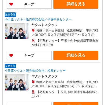
働161,700円 ◎扶養の範囲内OK 初めての方・少し
詳細を見る
キープ
でも不安のある方、お気軽にお問い合わせくださ
い！
業務委託
小田原ヤクルト販売株式会社／平塚中央センター
ヤクルトスタッフ
報酬／完全出来高制（成果報酬制） 平均月収
／90,000円 収入保証制度/月6万円〜 収入保証:月6
万円〜8万円（期間／通年） ※保証金額は地区に
【宅配センター】平塚中央 神奈川県平塚市東
より異なります。 （詳細は面接時にご説明いたし
八幡4丁目11-29
ます！） 箱根エリア/時給1,225円以上〜月22日稼
働161,700円 ◎扶養の範囲内OK 初めての方・少し
詳細を見る
キープ
でも不安のある方、お気軽にお問い合わせくださ
い！
業務委託
小田原ヤクルト販売株式会社／松風センター
ヤクルトスタッフ
報酬／完全出来高制（成果報酬制） 平均月収
／90,000円 収入保証制度/月6万円〜 収入保証:月6
万円〜8万円（期間／通年） ※保証金額は地区に
【宅配センター】松風 神奈川県平塚市龍城ヶ
より異なります。 （詳細は面接時にご説明いたし
丘8-35
ます！） 箱根エリア/時給1,225円以上〜月22日稼
働161,700円 ◎扶養の範囲内OK 初めての方・少し