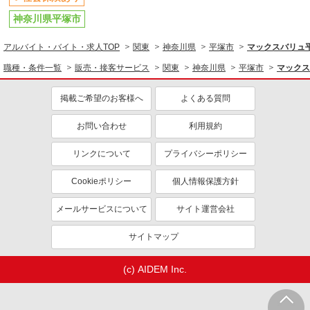
神奈川県平塚市
アルバイト・バイト・求人TOP
関東
神奈川県
平塚市
マックスバリュ
職種・条件一覧
販売・接客サービス
関東
神奈川県
平塚市
マックス
掲載ご希望のお客様へ
よくある質問
お問い合わせ
利用規約
リンクについて
プライバシーポリシー
Cookieポリシー
個人情報保護方針
メールサービスについて
サイト運営会社
サイトマップ
(c) AIDEM Inc.