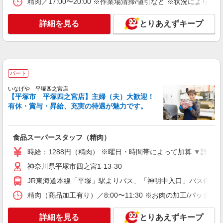
精肉／17:00〜20:00 ※作業場清掃/値引など ※状況によ
いなげや 平塚四之宮店
食品スーパースタッフ（精肉）
詳細を見る
とりあえずキープ
時給：1288円（精肉） ※曜日・時間帯によっ
て加算 ▼詳細は以下の通り 日・祝日／時給125円
増 ★学生以外の長期希望の方はパート対象です。
神奈川県平塚市四之宮1-13-30
★職種を限定しての募集のため、勤務時間・曜日
の項目をご確認ください。
詳細を見る
キープ
パート
いなげや 平塚四之宮店
アルバイト
【平塚市 平塚四之宮店】主婦（夫）大歓迎！
オリンピック 平塚店
有休・賞与・昇給、充実の待遇が魅力です。
スーパーのレジスタッフ
時給1,225円
食品スーパースタッフ（精肉）
神奈川県平塚市代官町33-1
時給：1288円（精肉） ※曜日・時間帯によって加算 ▼詳
詳細を見る
キープ
神奈川県平塚市四之宮1-13-30
JR東海道本線「平塚」駅よりバス、「神明中入口」バス停より
パート
精肉（商品加工有り）／8:00〜11:30 ※お肉の加工/パック
オリンピック 平塚店
ベーカリースタッフ パンの製造(焼き)・包装が
詳細を見る
とりあえずキープ
メインのお仕事です