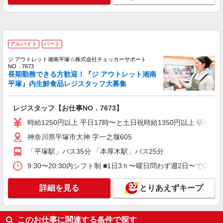
時給1,225円
神奈川県平塚市代官町33-1
詳細を見る
キープ
アルバイト
パート
ジ アウトレット湘南平塚☆株式会社チェッカーサポート
パート
NO．7673
長期勤務できる方歓迎！『ジ アウトレット湘南
オリンピック 平塚店
平塚』内生鮮食品レジスタッフ大募集
スーパーのレジスタッフ
時給1,225円
レジスタッフ【お仕事NO．7673】
神奈川県平塚市代官町33-1
時給1250円以上 平日17時〜と土日祝時給1350円以上 研修中 時
詳細を見る
キープ
神奈川県平塚市大神 字一之堰605
「平塚駅」バス35分 「本厚木駅」バス25分
パート
9:30〜20:30内シフト制 ■1日3ｈ〜曜日問わず週2日〜でO
オリンピック 平塚店
スーパーの一般食品スタッフ（品出し）
詳細を見る
とりあえずキープ
時給1,225円
神奈川県平塚市代官町33-1
このお仕事に関連する条件で探す