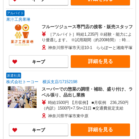
い！
アルバイト
果汁工房果琳
フルーツジュース専門店の接客・販売スタッフ
［アルバイト］時給1,235円 ※経験・能力によ
り優遇します。 ※試用期間（約200時間）：時給
1,225円
神奈川県平塚市天沼10-1 ららぽーと湘南平塚
詳細を見る
キープ
派遣社員
株式会社トーコー 横浜支店/17152198
スーパーでの惣菜の調理・補助、盛り付け、ラ
ベル張り、品出し業務
時給1500円 【月収例】 ■月収例 236,250円
（内訳）1500円×7.5h×21日 ■交通費規定支給
神奈川県平塚市東中原
詳細を見る
キープ