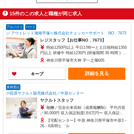
ID：AE0602829479
15
件のこの求人と職種が同じ求人
掲載期間終了
アルバイト
パート
ジ アウトレット湘南平塚☆株式会社チェッカーサポート NO．7673
レジスタッフ【お仕事NO．7673】
時給1250円以上 平日17時〜と土日祝時給1350
円以上 研修中 時給1230円 (研修期間 30 時間 ) ※
高校生も同時給
神奈川県平塚市大神 字一之堰605
詳細を見る
キープ
業務委託
小田原ヤクルト販売株式会社／中原センター
ヤクルトスタッフ
報酬／完全出来高制（成果報酬制） 平均月収
／90,000円 収入保証制度/月6万円〜 収入保証:月6
万円〜8万円（期間／通年） ※保証金額は地区に
【宅配センター】中原 神奈川県平塚市中原3－
より異なります。 （詳細は面接時にご説明いたし
26－6高明ヒ゛ル
ます！） 箱根エリア/時給1,225円以上〜月22日稼