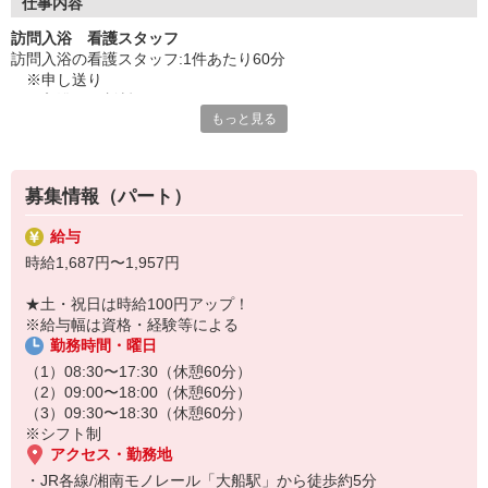
・ツクイ独自の福祉厚生制度でプライベートも充実
仕事内容
・子育てサポート企業として「くるみん認定」の取得
訪問入浴 看護スタッフ
・子育て支援の福利厚生制度あり！子育てと仕事の両立を応援◎
訪問入浴の看護スタッフ:1件あたり60分
・スタッフ何でも相談窓口やライフキャリア相談など、各相談窓
※申し送り
口あり
※入浴可否判断
もっと見る
※脱衣、移動介助、洗身補助
◇頑張った分、スタッフに還元！
※入浴中のコミュニケーション
・2024年冬季賞与からインセンティブ賞与を導入
※身体のふきあげ
・パートは特別手当の支給あり
※移動介助後、着衣
募集情報（パート）
※必要に応じた医療処置介助（薬の塗布など）
※ドライヤーかけ
給与
※体調確認
時給1,687円〜1,957円
※その他記録、備品管理など
★土・祝日は時給100円アップ！
★＼3名体制で安心／
※給与幅は資格・経験等による
お客様一人ひとりに寄り添った介護サービスを提供したい方や、日
勤務時間・曜日
勤のみで働きたい方におすすめの仕事です。ヘルパー・オペレータ
ー・看護職員の3名でケアを行うため、安心して業務に取り組める体
（1）08:30〜17:30（休憩60分）
制です。お客様から直接感謝の言葉を頂ける機会も多く、やりがい
（2）09:00〜18:00（休憩60分）
を感じられます。
（3）09:30〜18:30（休憩60分）
※シフト制
アクセス・勤務地
・JR各線/湘南モノレール「大船駅」から徒歩約5分