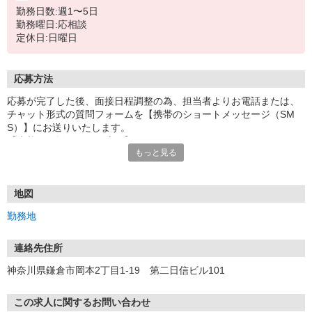
勤務日数:週1〜5日
勤務曜日:応相談
定休日:日曜日
応募方法
応募が完了した後、面接日程調整の為、担当者よりお電話または、
チャット形式の質問フォームを【携帯のショートメッセージ（SM
S）】にお送りいたします。
【応募から採用までの流れ】
もっと見る
1.応募…Webもしくはお電話より応募ください。
2.面接…ご質問や働き方の相談も受け付けます。
※面接時に適性検査＋実技試験を実施
※実技試験はドライバーの職種のみとなります。
地図
3.採用…入社日はご相談に応じます。
勤務地
連絡先住所
神奈川県鎌倉市岡本2丁目1-19 第二日信ビル101
この求人に関するお問い合わせ