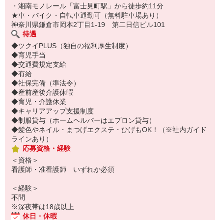
・湘南モノレール「富士見町駅」から徒歩約11分
★車・バイク・自転車通勤可（無料駐車場あり）
神奈川県鎌倉市岡本2丁目1-19 第二日信ビル101
待遇
◆ツクイPLUS（独自の福利厚生制度）
◆育児手当
◆交通費規定支給
◆有給
◆社保完備（準法令）
◆産前産後介護休暇
◆育児・介護休業
◆キャリアアップ支援制度
◆制服貸与（ホームヘルパーはエプロン貸与）
◆髪色やネイル・まつげエクステ・ひげもOK！（※社内ガイド
ラインあり）
応募資格・経験
＜資格＞
看護師・准看護師 いずれか必須
＜経験＞
不問
※深夜帯は18歳以上
休日・休暇