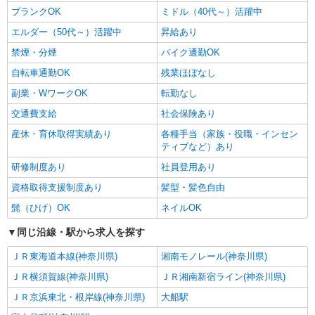
詳細を見る
キープ
ブランクOK
ミドル（40代～）活躍中
エルダー（50代～）活躍中
昇給あり
職業紹介
禁煙・分煙
バイク通勤OK
株式会社kotrio /●YK-S-2097379
自転車通勤OK
鎌倉駅│チーム医療の一員。未経験でも力にな
残業ほぼなし
れる看護助手
副業・WワークOK
転勤なし
【正社員】月給240,000〜400,000円 ・基本
交通費支給
社会保険あり
給：200,000円〜220,000円 ・資格手当：10,000〜
30,000円 ・役職手当：10,000〜70,000円 ・処遇改
産休・育休取得実績あり
神奈川県鎌倉市
各種手当（家族・役職・インセン
善手当：20,000〜60,000円（勤続年数、保有資格
ティブなど）あり
により変動） ・固定残業手当：20,000円（10時
詳細を見る
キープ
研修制度あり
間） ※固定残業時間を超過する場合には超過勤務
社員登用あり
手当として別途支給 ・夜勤手当：10,000円/1回
資格取得支援制度あり
髪型・髪色自由
（上記給与とは別に支給） 下記資格をお持ちの方
派遣社員
歓迎 ・認知症介護基礎研修 ・初任者研修 ・実務
髭（ひげ）OK
ネイルOK
株式会社kotrio /●YK-H-1902194
者研修 ・介護福祉士 など
鎌倉駅のサ高住＊シフト融通が利くため子育て
同じ沿線・駅から求人を探す
世代から大人気♪
ＪＲ東海道本線(神奈川県)
湘南モノレール(神奈川県)
時給2400円〜3000円 ＜日払い有/週払い有/交
通費全支給(ガソリン代含む)＞
ＪＲ横須賀線(神奈川県)
ＪＲ湘南新宿ライン(神奈川県)
鎌倉市 最寄り駅：鎌倉
ＪＲ京浜東北・根岸線(神奈川県)
大船駅