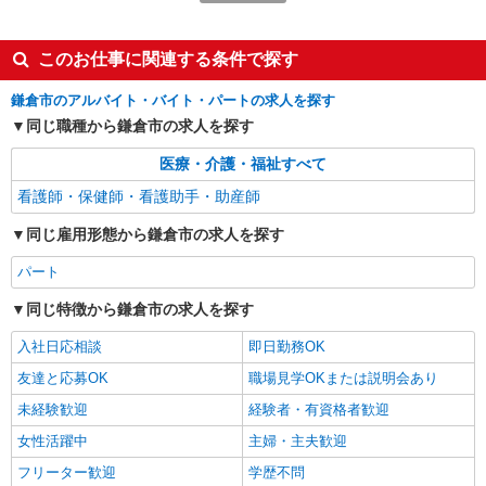
詳細を見る
キープ
このお仕事に関連する条件で探す
派遣社員
株式会社kotrio /●YK-H-2093877
鎌倉市のアルバイト・バイト・パートの求人を探す
善は急げ≫≫≫履歴書不要＆面接なし！駅チカ
同じ職種から鎌倉市の求人を探す
病院で看護助手急募
医療・介護・福祉すべて
時給1600円〜2250円 ＜日払い有/週払い有/交
通費全支給(ガソリン代含む)＞
看護師・保健師・看護助手・助産師
鎌倉市内
同じ雇用形態から鎌倉市の求人を探す
詳細を見る
キープ
パート
同じ特徴から鎌倉市の求人を探す
職業紹介
株式会社kotrio /●YK-S-2114627
入社日応相談
即日勤務OK
何歳から始めても浮かない職場◎幅広い年齢層
友達と応募OK
職場見学OKまたは説明会あり
が働く看護助手＊
時給1550円〜2312円 ＜交通費全支給(ガソリ
未経験歓迎
経験者・有資格者歓迎
ン代含む)＞
女性活躍中
主婦・主夫歓迎
鎌倉市内
フリーター歓迎
学歴不問