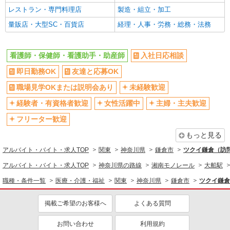
レストラン・専門料理店
製造・組立・加工
副業・WワークOK
転勤なし
職業紹介
株式会社kotrio /●YK-S-2097545
量販店・大型SC・百貨店
経理・人事・労務・総務・法務
交通費支給
社会保険あり
≪正社員≫鎌倉駅＊看護助手としてキャリアを
産休・育休取得実績あり
各種手当（家族・役職・インセン
築くチャンス！
ティブなど）あり
看護師・保健師・看護助手・助産師
入社日応相談
【正社員】月給240,000〜400,000円 ・基本
研修制度あり
社員登用あり
給：200,000円〜220,000円 ・資格手当：10,000〜
即日勤務OK
友達と応募OK
30,000円 ・役職手当：10,000〜70,000円 ・処遇改
神奈川県鎌倉市
資格取得支援制度あり
髪型・髪色自由
善手当：20,000〜60,000円（勤続年数、保有資格
職場見学OKまたは説明会あり
未経験歓迎
により変動） ・固定残業手当：20,000円（10時
髭（ひげ）OK
ネイルOK
詳細を見る
経験者・有資格者歓迎
キープ
女性活躍中
主婦・主夫歓迎
間） ※固定残業時間を超過する場合には超過勤務
同じ職種から求人を探す
手当として別途支給 ・夜勤手当：10,000円/1回
フリーター歓迎
（上記給与とは別に支給） 下記資格をお持ちの方
職業紹介
医療・介護・福祉
歓迎 ・認知症介護基礎研修 ・初任者研修 ・実務
もっと見る
株式会社kotrio /●YK-S-2096719
者研修 ・介護福祉士 など
看護師・保健師・看護助手・助産師
定員で即終了！時給2400円〜★鎌倉駅＊高級
アルバイト・バイト・求人TOP
関東
神奈川県
鎌倉市
ツクイ鎌倉（訪
老人ホームの看護師
同じ特徴から求人を探す
アルバイト・バイト・求人TOP
神奈川県の路線
湘南モノレール
大船駅
時給2400円〜＜交通費全額支給(ガソリン代含
む)＞
職種・条件一覧
医療・介護・福祉
関東
神奈川県
鎌倉市
ツクイ鎌倉
未経験歓迎
ミドル（40代～）活躍中
神奈川県鎌倉市
副業・WワークOK
交通費支給
掲載ご希望のお客様へ
よくある質問
社会保険あり
産休・育休取得実績あり
詳細を見る
キープ
お問い合わせ
利用規約
社員登用あり