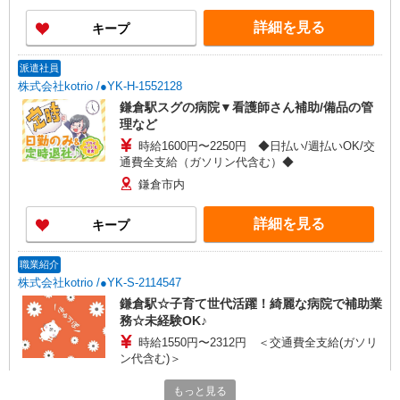
詳細を見る
キープ
派遣社員
株式会社kotrio /●YK-H-1552128
鎌倉駅スグの病院▼看護師さん補助/備品の管
理など
時給1600円〜2250円 ◆日払い/週払いOK/交
通費全支給（ガソリン代含む）◆
鎌倉市内
詳細を見る
キープ
職業紹介
株式会社kotrio /●YK-S-2114547
鎌倉駅☆子育て世代活躍！綺麗な病院で補助業
務☆未経験OK♪
時給1550円〜2312円 ＜交通費全支給(ガソリ
ン代含む)＞
鎌倉市
もっと見る