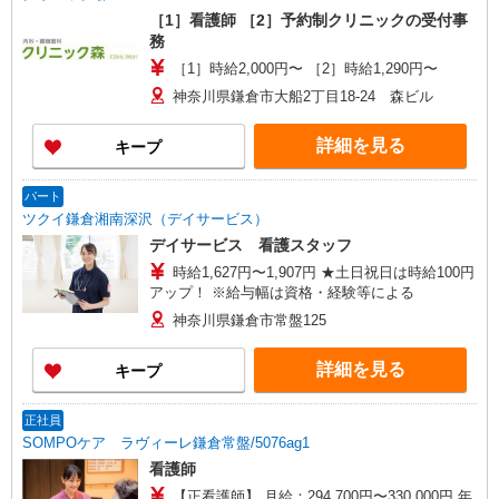
［1］看護師 ［2］予約制クリニックの受付事
務
［1］時給2,000円〜 ［2］時給1,290円〜
神奈川県鎌倉市大船2丁目18-24 森ビル
詳細を見る
キープ
パート
ツクイ鎌倉湘南深沢（デイサービス）
デイサービス 看護スタッフ
時給1,627円〜1,907円 ★土日祝日は時給100円
アップ！ ※給与幅は資格・経験等による
神奈川県鎌倉市常盤125
詳細を見る
キープ
正社員
SOMPOケア ラヴィーレ鎌倉常盤/5076ag1
看護師
【正看護師】 月給：294,700円〜330,000円 年