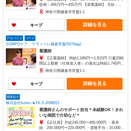
収例：406万円〜455万円 【准看護師】 月給：
269,000円〜304,300円 年収例：370万円〜419万円
神奈川県鎌倉市常盤1-1
【賞与】あり（年2回） ※月給は職務手当、働き
がい向上手当、日祝手当（月平均2回分）等、 毎
詳細を見る
キープ
月平均的に支払われる手当を含みます。 ◎月給は
経験により異なります。 ◎残業時は別途時間外手
当支給（超過1分〜） ◎賞与 基本給2.08ヶ月分/
アルバイト
パート
年支給
SOMPOケア ラヴィーレ鎌倉常盤/5076ag2
看護師
【正看護師】 時給1,695円〜1,815円 ◎週20時
間以上勤務（社保加入者）の場合は時給1,745円〜
1,865円 【准看護師】 時給1,395円〜1,515円 ◎週
神奈川県鎌倉市常盤1-1
20時間以上勤務（社保加入者）の場合は時給1,445
円〜1,565円 ※各種手当込 ※時給は経験により異
詳細を見る
キープ
なる
職業紹介
株式会社kotrio /●YK-S-2098021
看護師さんのサポート担当＊未経験OK！きれ
いな病院で介助など＊
【正社員】月給240,000〜400,000円 ・基本
給：200,000円〜220,000円 ・資格手当：10,000〜