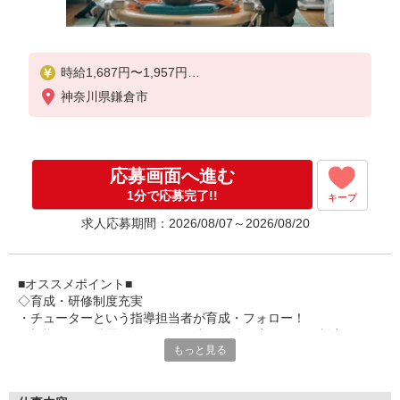
時給1,687円〜1,957円
神奈川県鎌倉市
★土・祝日は時給100円アップ！
※給与幅は資格・経験等による
応募画面へ進む
1分で応募完了!!
キープ
求人応募期間：2026/08/07～2026/08/20
■オススメポイント■
◇育成・研修制度充実
・チューターという指導担当者が育成・フォロー！
・初期研修や階層別研修など、成長段階に応じた研修制度あり
もっと見る
・キャリアアップ支援制度を活用して働きながら資格取得が可能
◇長く安心して働ける環境づくり