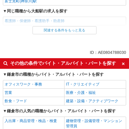
富士見町(神奈川)駅
詳細を見る
キープ
同じ職種から大船駅の求人を探す
派遣社員
看護師・保健師・看護助手・助産師
株式会社kotrio /●YK-H-2014112
高収入を目指したい方必見！未経験でも日収
関連する条件をもっと見る
同じ雇用形態から大船駅の求人を探す
1.2万〜可！看護助手
時給1600円〜2250円 ＜日払い有/週払い有/交
パート
通費全支給(ガソリン代含む)＞
同じ特徴から大船駅の求人を探す
ID：AE0804788030
鎌倉市 最寄り駅：鎌倉
入社日応相談
即日勤務OK
その他の条件でバイト・アルバイト・パートを探す
詳細を見る
キープ
友達と応募OK
職場見学OKまたは説明会あり
鎌倉市の職種からバイト・アルバイト・パートを探す
未経験歓迎
経験者・有資格者歓迎
職業紹介
オフィスワーク・事務
株式会社トラストグロース 新宿本社 第2営業部
IT・クリエイティブ
女性活躍中
主婦・主夫歓迎
介護老人保健施設での看護師
営業
医療・介護・福祉
フリーター歓迎
学歴不問
時給：1400円〜1600円（資格・経験などによ
飲食・フード
建築・設備・アクティブワーク
ブランクOK
ミドル（40代～）活躍中
り異なる）
神奈川県鎌倉市
エルダー（50代～）活躍中
鎌倉市の人気の職種からバイト・アルバイト・パートを探す
昇給あり
禁煙・分煙
バイク通勤OK
入出庫・商品管理・検品・検査
建物管理・設備管理・マンション
詳細を見る
キープ
管理員
自転車通勤OK
残業ほぼなし