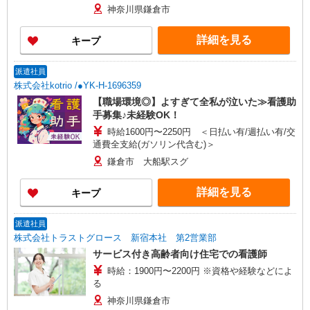
30,000円 ・役職手当：10,000〜70,000円 ・処遇改
神奈川県鎌倉市
善手当：20,000〜60,000円（勤続年数、保有資格
により変動） ・固定残業手当：20,000円（10時
詳細を見る
キープ
間） ※固定残業時間を超過する場合には超過勤務
手当として別途支給 ・夜勤手当：10,000円/1回
（上記給与とは別に支給） 下記資格をお持ちの方
派遣社員
歓迎 ・認知症介護基礎研修 ・初任者研修 ・実務
株式会社kotrio /●YK-H-1696359
者研修 ・介護福祉士 など
【職場環境◎】よすぎて全私が泣いた≫看護助
手募集♪未経験OK！
時給1600円〜2250円 ＜日払い有/週払い有/交
通費全支給(ガソリン代含む)＞
鎌倉市 大船駅スグ
詳細を見る
キープ
派遣社員
株式会社トラストグロース 新宿本社 第2営業部
サービス付き高齢者向け住宅での看護師
時給：1900円〜2200円 ※資格や経験などによ
る
神奈川県鎌倉市