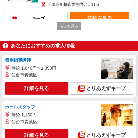
千葉県船橋市習志野台1-11-5
詳細を見る
キープ
もっと見る
アルバイト
パート
SOMPOケア 船橋 訪問介護/2168cc3
あなたにおすすめの求人情報
登録ヘルパー
時給：1,230円 ーーーーーーー 【資格取得
後】 時給1,720円〜 ＊日曜祝日：時給2,020円〜
個別指導講師
ーーーーーーー
千葉県船橋市本町7丁目11番5号 KDX船橋ビ
時給 1,040円〜1,390円
ル5階
仙台市青葉区
詳細を見る
キープ
詳細を見る
とりあえずキープ
正社員
SOMPOケア ラヴィーレ津田沼/5118aa1
ホールスタッフ
介護スタッフ
時給 1,150円
【介護福祉士】 月給：281,300円 年収例：377
仙台市青葉区
万円〜 【実務者研修】 月給：251,900円 年収例：
339万円〜 【初任者研修・無資格】 月給：
千葉県船橋市中野木2-3-32
詳細を見る
とりあえずキープ
246,400円 年収例：332万円〜 ※職務手当、働き