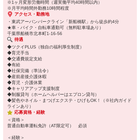
※1ヶ月変形労働時間（週実働平均40時間以内）
※月平均時間外勤務10時間程度
アクセス・勤務地
・東武アーバンパークライン「新船橋駅」から徒歩約4分
★車・バイク・自転車通勤可（無料駐車場あり）
千葉県船橋市北本町1-16-56
待遇
◆ツクイPLUS（独自の福利厚生制度）
◆育児手当
◆交通費規定支給
◆有給
◆社保完備（準法令）
◆産前産後介護休暇
◆育児・介護休業
◆キャリアアップ支援制度
◆制服貸与（ホームヘルパーはエプロン貸与）
◆髪色やネイル・まつげエクステ・ひげもOK！（※社内ガイド
ラインあり）
応募資格・経験
＜資格＞
普通自動車運転免許（AT限定可） 必須
＜経験＞