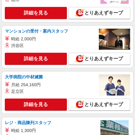
登録ヘルパー
詳細を見る
とりあえずキープ
［1］ご利用者さま宅 【介護福祉士】時給1800
円 ◎週20h以上（社保加入）時給1850円 【実務者
研修・初任者研修（ヘルパー1級・2級）】時給
千葉県船橋市前原西3-16-6 【そんぽの家S
1720円 ◎週20h以上（社保加入）時給1770円 ＊日
マンションの受付・案内スタッフ
船橋前原】建物内
曜祝日時給2020円〜（介護福祉士2100円〜）
時給 2,000円
［2］ホーム内 【介護福祉士】時給1600円 ◎週
詳細を見る
キープ
渋谷区
20h以上（社保加入）時給1650円 【実務者研修・
初任者研修（ヘルパー1級・2級）】時給1520円 ◎
週20h以上（社保加入）時給1570円 ＊日曜祝日時
詳細を見る
とりあえずキープ
アルバイト
パート
給1820円〜（介護福祉士1900円〜） ◎身体介助、
そんぽの家S 船橋印内/2077bc3
生活援助が同時給 ◎キャンセル手当職務時給の
登録ヘルパー
60％支給
大学病院の中材滅菌
時給：1,230円 ーーーーーーー 【資格取得
後】 時給1,520円〜 ＊早朝夜間：時給1,900円〜
月給 254,160円
＊日曜祝日：時給1,820円〜 ーーーーーーー
足立区
千葉県船橋市印内2丁目10-5
詳細を見る
とりあえずキープ
詳細を見る
キープ
アルバイト
パート
レジ・商品陳列スタッフ
そんぽの家S 船橋前原/2076bc3
時給 1,300円
登録ヘルパー