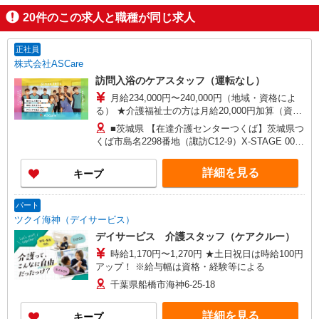
20
件のこの求人と職種が同じ求人
正社員
株式会社ASCare
訪問入浴のケアスタッフ（運転なし）
月給234,000円〜240,000円（地域・資格によ
る） ★介護福祉士の方は月給20,000円加算（資格
手当） 別途交通費支給（30,000円上限／月） 別途
■茨城県 【在達介護センターつくば】茨城県つ
残業手当（月平均残業時間15時間）残業代全額支
くば市島名2298番地（諏訪C12-9）X-STAGE 001
給
号室 ■千葉県 【在宅介護センター流山】千葉県流
山市南流山四丁目6番地15 張替ビル101号室 【在
詳細を見る
キープ
宅介護センター東船橋】千葉県船橋市薬円台四丁
目14番地8 ソフィー田園 2階 【在宅介護センタ
ー船橋】千葉県船橋市行田一丁目46番21号 【在宅
パート
介護センター市川】千葉県市川市市川南三丁目13
ツクイ海神（デイサービス）
番地2 サンライズ鈴木102号室 ■埼玉県 【三郷営
デイサービス 介護スタッフ（ケアクルー）
業所】埼玉県三郷市早稲田三丁目7番1号 パーク
時給1,170円〜1,270円 ★土日祝日は時給100円
サイド早稲田III1階102号室
アップ！ ※給与幅は資格・経験等による
千葉県船橋市海神6-25-18
詳細を見る
キープ