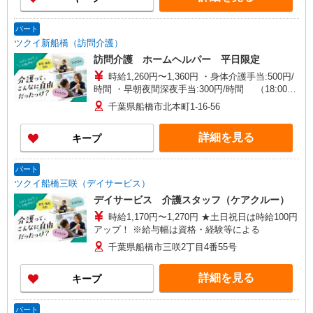
パート
ツクイ新船橋（訪問介護）
訪問介護 ホームヘルパー 平日限定
時給1,260円〜1,360円 ・身体介護手当:500円/
時間 ・早朝夜間深夜手当:300円/時間 （18:00〜
翌07:59の時間帯） ・ICT手当:2,000円/月 ・ケア
千葉県船橋市北本町1-16-56
→ケアの移動時間も賃金（時給）を支給 ※給与幅
は資格・経験等による
詳細を見る
キープ
パート
ツクイ船橋三咲（デイサービス）
デイサービス 介護スタッフ（ケアクルー）
時給1,170円〜1,270円 ★土日祝日は時給100円
アップ！ ※給与幅は資格・経験等による
千葉県船橋市三咲2丁目4番55号
詳細を見る
キープ
パート