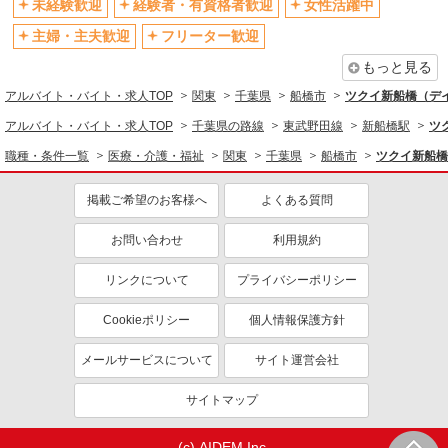
未経験歓迎
経験者・有資格者歓迎
女性活躍中
資格取得支援制度あり
髪型・髪色自由
主婦・主夫歓迎
フリーター歓迎
髭（ひげ）OK
ネイルOK
もっと見る
同じ職種から求人を探す
アルバイト・バイト・求人TOP
関東
千葉県
船橋市
ツクイ新船橋（デ
医療・介護・福祉
アルバイト・バイト・求人TOP
千葉県の路線
東武野田線
新船橋駅
ツ
介護職・ヘルパー
職種・条件一覧
医療・介護・福祉
関東
千葉県
船橋市
ツクイ新船橋
同じ特徴から求人を探す
掲載ご希望のお客様へ
よくある質問
未経験歓迎
ミドル（40代～）活躍中
副業・WワークOK
交通費支給
お問い合わせ
利用規約
社会保険あり
産休・育休取得実績あり
リンクについて
プライバシーポリシー
社員登用あり
Cookieポリシー
個人情報保護方針
メールサービスについて
サイト運営会社
サイトマップ
(c) AIDEM Inc.