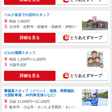
れる手当を含みます。 ※介護福祉士のみ、特別職
詳細を見る
キープ
務手当も含む ◎残業時は別途時間外手当支給（超
過1分〜） ◎賞与 基本給2.08ヶ月分/年支給
ベルク各店での店内スタッフ
正社員
時給 1,065円
SOMPOケア ラヴィーレ習志野台/5120aa1
古河市・佐野市・前橋市・高崎市・伊勢崎市・太田市・館林市・
介護スタッフ
【期間限定】入社お祝い金10万円支給！ 対象
詳細を見る
とりあえずキープ
26/9/1迄に正社員として入社された方 ※お祝い金
は入社後3か月目の給与で支給、その他詳細は面接
千葉県船橋市習志野台1-13-30
時にご案内します 【介護福祉士】月給281,300円
／年収例377万円〜 【実務者研修】月給251,900円
ビルの清掃スタッフ
詳細を見る
キープ
／年収例340万円〜 【初任者研修・無資格】月給
時給 1,200円〜1,200円
246,400円／年収例332万円〜 ※職務手当、働きが
大阪市北区
い向上手当、日祝手当（月平均2回分）、夜勤手当
アルバイト
パート
（月平均5回分）等、毎月平均的に支払われる手当
そんぽの家S 船橋印内/2077bc2
を含む ※介護福祉士のみ、特別職務手当も含む ◎
詳細を見る
とりあえずキープ
登録ヘルパー
残業時は別途時間外手当支給（超過1分〜） ◎賞
与 基本給2.08ヶ月分/年支給
【介護福祉士】 時給1,600円 ◎週20時間以上
勤務（社保加入者）の場合は時給1,650円 ＊早朝
警備員スタッフ（イベント、道路、商業施設、
夜間（〜8:00、18:00〜）：時給2,000円〜 ＊日曜
千葉県船橋市印内2丁目10-5
大型駐車場、JR列車見張りなど）
祝日：時給1,900円〜 【実務者研修・初任者研修
日給 11,000円〜12,100円
（ヘルパー1級・2級）】 時給1,520円 ◎週20時間
詳細を見る
キープ
以上勤務（社保加入者）の場合は時給1,570円 ＊
栃木市・小山市・さいたま市西区・さいたま市岩槻区・久喜市・
早朝夜間（〜8:00、18:00〜）：時給1,900円〜 ＊