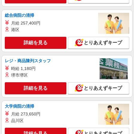
がい向上手当、日祝手当（月平均2回分）、夜勤手
詳細を見る
キープ
当（月平均5回分）等、毎月平均的に支払われる手
総合病院の清掃
当を含みます。 ※介護福祉士のみ、特別職務手当
も含む ◎残業時は別途時間外手当支給（超過1
月給 257,400円
正社員
分〜） ◎賞与 基本給2.08ヶ月分/年支給
SOMPOケア 船橋前原 訪問介護/3302ca1
港区
介護スタッフ
詳細を見る
とりあえずキープ
【介護福祉士】 月給：241,800円 年収例：330
万円〜 【実務者研修】 月給：212,400円 年収例：
295万円〜 【初任者研修】 月給：206,900円 年収
千葉県船橋市前原西3-16-6 【そんぽの家S
例：285万円〜 ※職務手当、働きがい向上手当、
レジ・商品陳列スタッフ
船橋前原】建物内
日祝手当（月平均2回分）等、毎月平均的に支払わ
時給 1,180円
れる手当を含みます。 ※介護福祉士のみ、特別職
詳細を見る
堺市堺区
キープ
務手当も含む ◎残業時は別途時間外手当支給（超
過1分〜） ◎賞与 基本給2.08ヶ月分/年支給
詳細を見る
とりあえずキープ
正社員
SOMPOケア 船橋 訪問介護/2168ca1
介護スタッフ
大学病院の清掃
【介護福祉士】 月給：241,800円 年収例：330
月給 273,650円
万円〜 【実務者研修】 月給：212,400円 年収例：
295万円〜 【初任者研修】 月給：206,900円 年収
品川区
千葉県船橋市本町7丁目11番5号 KDX船橋ビ
例：285万円〜 ※職務手当、働きがい向上手当、
ル5階
日祝手当（月平均2回分）等、毎月平均的に支払わ
詳細を見る
とりあえずキープ