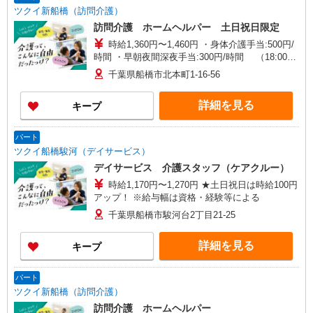
ツクイ新船橋（訪問介護）
訪問介護 ホームヘルパー 土日祝日限定
時給1,360円〜1,460円 ・身体介護手当:500円/
時間 ・早朝夜間深夜手当:300円/時間 （18:00〜
翌07:59の時間帯） ・ICT手当:2,000円/月 ・ケア
千葉県船橋市北本町1-16-56
→ケアの移動時間も賃金（時給）を支給 ・土日祝
日手当:100円/時間含む ※給与幅は資格・経験等に
詳細を見る
キープ
よる
パート
ツクイ船橋駿河（デイサービス）
デイサービス 介護スタッフ（ケアクルー）
時給1,170円〜1,270円 ★土日祝日は時給100円
アップ！ ※給与幅は資格・経験等による
千葉県船橋市駿河台2丁目21-25
詳細を見る
キープ
パート
ツクイ新船橋（訪問介護）
訪問介護 ホームヘルパー