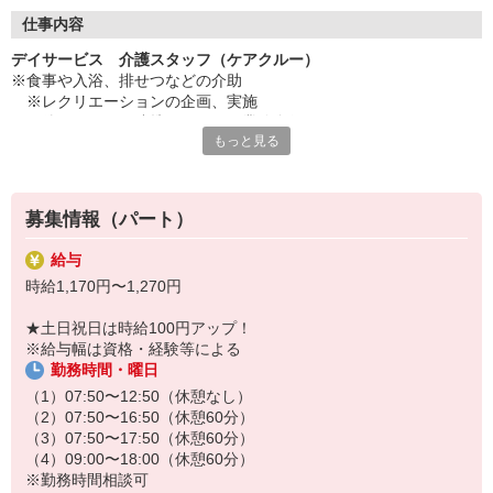
◇長く安心して働ける環境づくり
・ツクイ独自の福祉厚生制度でプライベートも充実
仕事内容
・子育てサポート企業として「くるみん認定」の取得
デイサービス 介護スタッフ（ケアクルー）
・子育て支援の福利厚生制度あり！子育てと仕事の両立を応援◎
※食事や入浴、排せつなどの介助
・スタッフ何でも相談窓口やライフキャリア相談など、各相談窓
※レクリエーションの企画、実施
口あり
※他スタッフと連携してのケア業務全般
もっと見る
※送迎・添乗業務
◇頑張った分、スタッフに還元！
※各種記録業務など
・2024年冬季賞与からインセンティブ賞与を導入
・パートは特別手当の支給あり
★＼サービス・職種の魅力／
募集情報（パート）
「今私たちに求められていることは何だろう」「どんな工夫をした
ら喜んでいただけるだろう」他職種で連携しながら創意工夫し支援
給与
していきます。感謝の言葉を直接いただけたり、信頼関係を築いて
時給1,170円〜1,270円
いくことができます。日勤のみで働け介護度も比較的高くないた
め、体に負担が少ないのも魅力の一つです。
★土日祝日は時給100円アップ！
※給与幅は資格・経験等による
勤務時間・曜日
（1）07:50〜12:50（休憩なし）
（2）07:50〜16:50（休憩60分）
（3）07:50〜17:50（休憩60分）
（4）09:00〜18:00（休憩60分）
※勤務時間相談可