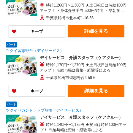
時給1,260円〜1,360円 ★土日祝日は時給100円
アップ！ ・身体介護手当:500円/時間 ・早朝夜間
深夜手当:300円/時間 （18:00〜翌07:59の時間
千葉県船橋市北本町1-16-56
帯） ・ICT手当:2,000円/月 ・ケア→ケアの移動時
間も賃金（時給）を支給 ※給与幅は資格・経験等
詳細を見る
キープ
による
パート
ツクイ習志野台（デイサービス）
デイサービス 介護スタッフ（ケアクルー）
時給1,170円〜1,270円 ★土日祝日は時給100円
アップ！ ※給与幅は資格・経験等による
千葉県船橋市習志野台4-58-6
詳細を見る
キープ
パート
ツクイセカンドラップ船橋（デイサービス）
デイサービス 介護スタッフ（ケアクルー）
時給1,140円〜1,175円 ★祝日は時給100円アッ
プ！ ※給与幅は資格・経験等による