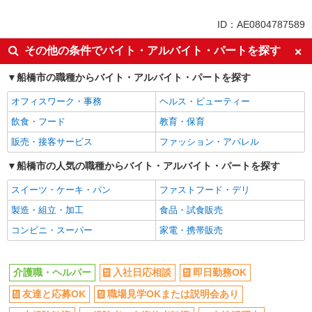
同じ特徴から新船橋駅の求人を探す
ID：AE0804787589
入社日応相談
即日勤務OK
その他の条件でバイト・アルバイト・パートを探す
友達と応募OK
職場見学OKまたは説明会あり
船橋市の職種からバイト・アルバイト・パートを探す
未経験歓迎
経験者・有資格者歓迎
オフィスワーク・事務
ヘルス・ビューティー
女性活躍中
主婦・主夫歓迎
飲食・フード
教育・保育
フリーター歓迎
学歴不問
販売・接客サービス
ファッション・アパレル
ブランクOK
ミドル（40代～）活躍中
エルダー（50代～）活躍中
船橋市の人気の職種からバイト・アルバイト・パートを探す
昇給あり
禁煙・分煙
バイク通勤OK
スイーツ・ケーキ・パン
ファストフード・デリ
自転車通勤OK
残業ほぼなし
製造・組立・加工
食品・試食販売
副業・WワークOK
転勤なし
コンビニ・スーパー
家電・携帯販売
交通費支給
社会保険あり
産休・育休取得実績あり
各種手当（家族・役職・インセン
介護職・ヘルパー
入社日応相談
即日勤務OK
ティブなど）あり
友達と応募OK
職場見学OKまたは説明会あり
研修制度あり
社員登用あり