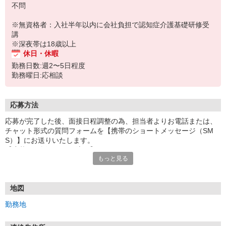
不問
※無資格者：入社半年以内に会社負担で認知症介護基礎研修受
講
※深夜帯は18歳以上
休日・休暇
勤務日数:週2〜5日程度
勤務曜日:応相談
応募方法
応募が完了した後、面接日程調整の為、担当者よりお電話または、
チャット形式の質問フォームを【携帯のショートメッセージ（SM
S）】にお送りいたします。
【応募から採用までの流れ】
もっと見る
1.応募…Webもしくはお電話より応募ください。
2.面接…ご質問や働き方の相談も受け付けます。
※面接時に適性検査＋実技試験を実施
※実技試験はドライバーの職種のみとなります。
地図
3.採用…入社日はご相談に応じます。
勤務地