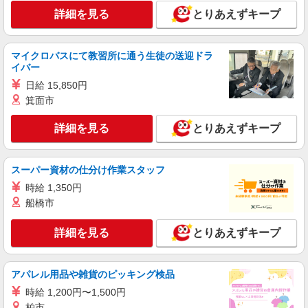
日曜祝日：時給1,820円〜 ◎身体介助、生活援助
詳細を見る
とりあえずキープ
正社員
が同時給 ◎キャンセル手当：職務時給の60％支給
そんぽの家S 船橋前原/2076ba1
介護スタッフ
マイクロバスにて教習所に通う生徒の送迎ドラ
【介護福祉士】 月給：256,800円 年収例：347
イバー
万円〜 ※職務手当、特別職務手当、働きがい向上
日給 15,850円
手当、日祝手当（月平均2回分）、 夜勤手当（月
千葉県船橋市前原西3丁目16-6
平均3回分）等、毎月平均的に支払われる手当を含
箕面市
みます。 ◎残業時は別途時間外手当支給（超過1
詳細を見る
キープ
分〜） ◎賞与 基本給2.08ヶ月分/年支給
詳細を見る
とりあえずキープ
アルバイト
パート
そんぽの家S 船橋前原/2076bc2
スーパー資材の仕分け作業スタッフ
登録ヘルパー
時給 1,350円
【介護福祉士】 時給1,600円 ◎週20時間以上
船橋市
勤務（社保加入者）の場合は時給1,650円 ＊早朝
夜間（〜8:00、18:00〜）：時給2,000円〜 ＊日曜
千葉県船橋市前原西3丁目16-6
詳細を見る
とりあえずキープ
祝日：時給1,900円〜 【実務者研修・初任者研修
（ヘルパー1級・2級）】 時給1,520円 ◎週20時間
詳細を見る
キープ
以上勤務（社保加入者）の場合は時給1,570円 ＊
早朝夜間（〜8:00、18:00〜）：時給1,900円〜 ＊
アパレル用品や雑貨のピッキング検品
日曜祝日：時給1,820円〜 ◎身体介助、生活援助
アルバイト
パート
時給 1,200円〜1,500円
が同時給 ◎キャンセル手当：職務時給の60％支給
SOMPOケア 船橋前原 訪問介護/3302cc2
柏市