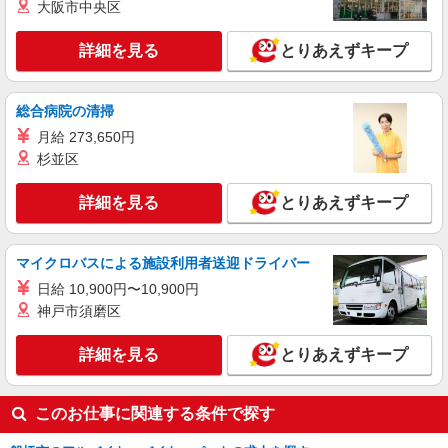
大阪市中央区
時給：1,230円 ーーーーーーー 【資格取得
後】 時給1,520円〜 ＊早朝夜間：時給1,900円〜
詳細を見る
とりあえずキープ
＊日曜祝日：時給1,820円〜 ーーーーーーー
千葉県船橋市前原西3丁目16-6
詳細を見る
キープ
総合病院の清掃
月給 273,650円
杉並区
詳細を見る
とりあえずキープ
マイクロバスによる施設利用者送迎ドライバー
日給 10,900円〜10,900円
神戸市須磨区
詳細を見る
とりあえずキープ
このお仕事に関連する条件で探す