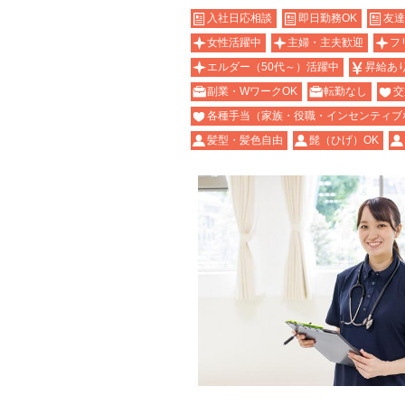
入社日応相談
即日勤務OK
友達
女性活躍中
主婦・主夫歓迎
フ
エルダー（50代～）活躍中
昇給あ
副業・WワークOK
転勤なし
交
各種手当（家族・役職・インセンティブ
髪型・髪色自由
髭（ひげ）OK