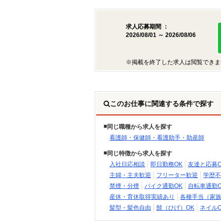
求人応募期間 ：
2026/08/01 ～ 2026/08/06
※掲載を終了した求人は閲覧できま
このお仕事に関連する条件で探す
同じ職種から求人を探す
看護師・保健師・看護助手・助産師
同じ特徴から求人を探す
入社日応相談
即日勤務OK
友達と応募O
主婦・主夫歓迎
フリーター歓迎
学歴不
禁煙・分煙
バイク通勤OK
自転車通勤O
産休・育休取得実績あり
各種手当（家
髪型・髪色自由
髭（ひげ）OK
ネイルO