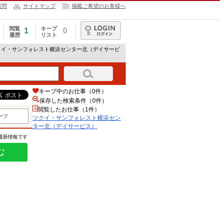
質問
サイトマップ
掲載ご希望のお客様へ
閲覧
キープ
1
0
履歴
リスト
ログイン
クイ・サンフォレスト横浜センター北（デイサービ
キープ中のお仕事（0件）
保存した検索条件（
0
件）
閲覧したお仕事（1件）
ープ
ツクイ・サンフォレスト横浜セン
ター北（デイサービス）
の最新情報です
む