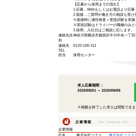
【応募から採用までの流れ】
1.応募…Webもしくはお電話より応
2.面接…ご質問や働き方の相談も受け
※面接時に適性検査＋実技試験を実施
※実技試験はドライバーの職種のみと
3.採用…入社日はご相談に応じます。
連絡先住
神奈川県横浜市都筑区中川中央一丁目3
所
連絡先
0120-106-311
TEL
担当
採用センター
求人応募期間 ：
2026/08/01 ～ 2026/08/06
※掲載を終了した求人は閲覧できま
企業情報
社名
株式会社ツクイ
株式会社ツクイ