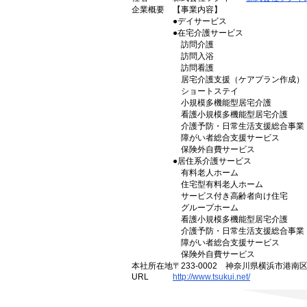
企業概要
【事業内容】
●デイサービス
●在宅介護サービス
訪問介護
訪問入浴
訪問看護
居宅介護支援（ケアプラン作成）
ショートステイ
小規模多機能型居宅介護
看護小規模多機能型居宅介護
介護予防・日常生活支援総合事業
障がい者総合支援サービス
保険外自費サービス
●居住系介護サービス
有料老人ホーム
住宅型有料老人ホーム
サービス付き高齢者向け住宅
グループホーム
看護小規模多機能型居宅介護
介護予防・日常生活支援総合事業
障がい者総合支援サービス
保険外自費サービス
本社所在地
〒233-0002 神奈川県横浜市港南
URL
http://www.tsukui.net/