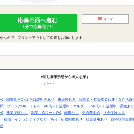
応募画面へ進む
キープ
1分で応募完了!!
せんので、プリントアウトして保管をお願いします。
同じ雇用形態から求人を探す
パート
K
職場見学OKまたは説明会あり
未経験歓迎
経験者・有資格者歓迎
女性活躍
問
ブランクOK
ミドル（40代～）活躍中
エルダー（50代～）活躍中
昇給あ
K
残業ほぼなし
副業・WワークOK
転勤なし
交通費支給
社会保険あり
族・役職・インセンティブなど）あり
研修制度あり
社員登用あり
資格取得支援
K