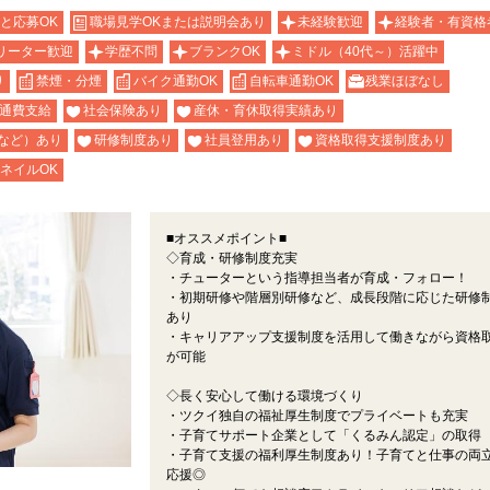
と応募OK
職場見学OKまたは説明会あり
未経験歓迎
経験者・有資格
リーター歓迎
学歴不問
ブランクOK
ミドル（40代～）活躍中
り
禁煙・分煙
バイク通勤OK
自転車通勤OK
残業ほぼなし
通費支給
社会保険あり
産休・育休取得実績あり
など）あり
研修制度あり
社員登用あり
資格取得支援制度あり
ネイルOK
■オススメポイント■
◇育成・研修制度充実
・チューターという指導担当者が育成・フォロー！
・初期研修や階層別研修など、成長段階に応じた研修
あり
・キャリアアップ支援制度を活用して働きながら資格
が可能
◇長く安心して働ける環境づくり
・ツクイ独自の福祉厚生制度でプライベートも充実
・子育てサポート企業として「くるみん認定」の取得
・子育て支援の福利厚生制度あり！子育てと仕事の両
応援◎