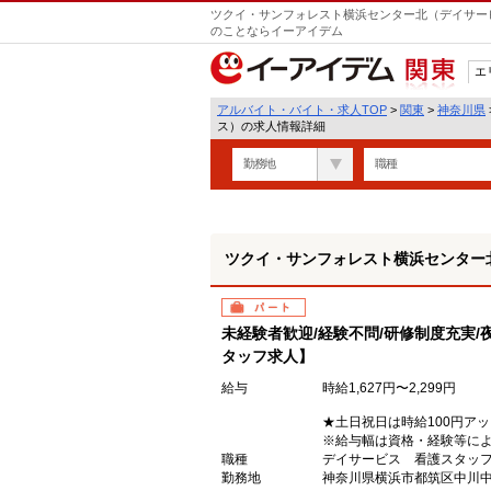
ツクイ・サンフォレスト横浜センター北（デイサービ
のことならイーアイデム
エ
関東
アルバイト・バイト・求人TOP
>
関東
>
神奈川県
ス）の求人情報詳細
勤務地
職種
ツクイ・サンフォレスト横浜センター
パート
未経験者歓迎/経験不問/研修制度充実/
タッフ求人】
給与
時給1,627円〜2,299円
★土日祝日は時給100円ア
※給与幅は資格・経験等に
職種
デイサービス 看護スタッ
勤務地
神奈川県横浜市都筑区中川中