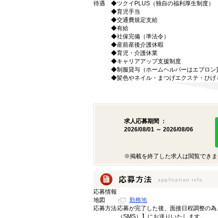
待遇
◆ツクイPLUS（独自の福利厚生制度）
◆育児手当
◆交通費規定支給
◆有給
◆社保完備（準法令）
◆産前産後介護休暇
◆育児・介護休業
◆キャリアアップ支援制度
◆制服貸与（ホームヘルパーはエプロン
◆髪色やネイル・まつげエクステ・ひげ
求人応募期間 ：
2026/08/01 ～ 2026/08/06
※掲載を終了した求人は閲覧できま
応募情報
地図
勤務地
応募方法
応募が完了した後、面接日程調整の為
（SMS）】にお送りいたします。