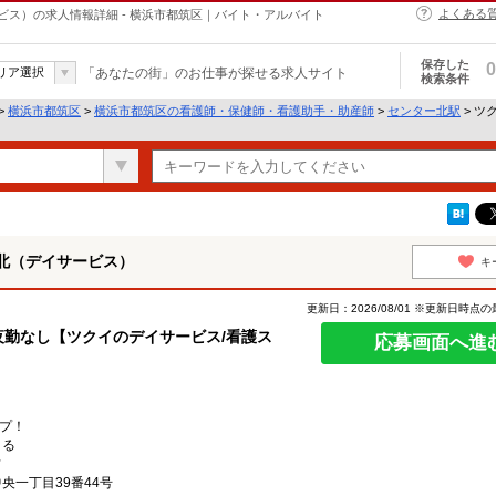
よくある
ス）の求人情報詳細 - 横浜市都筑区｜バイト・アルバイト
保存した
0
リア選択
「あなたの街」のお仕事が探せる求人サイト
検索条件
>
横浜市都筑区
>
横浜市都筑区の看護師・保健師・看護助手・助産師
>
センター北駅
> ツ
北（デイサービス）
キ
更新日：2026/08/01 ※更新日時点
夜勤なし【ツクイのデイサービス/看護ス
応募画面へ進
ップ！
よる
フ
央一丁目39番44号