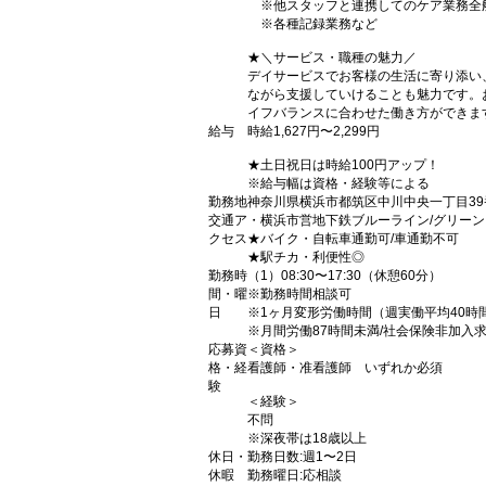
※他スタッフと連携してのケア業務全
※各種記録業務など
★＼サービス・職種の魅力／
デイサービスでお客様の生活に寄り添い
ながら支援していけることも魅力です。
イフバランスに合わせた働き方ができま
給与
時給1,627円〜2,299円
★土日祝日は時給100円アップ！
※給与幅は資格・経験等による
勤務地
神奈川県横浜市都筑区中川中央一丁目39
交通ア
・横浜市営地下鉄ブルーライン/グリー
クセス
★バイク・自転車通勤可/車通勤不可
★駅チカ・利便性◎
勤務時
（1）08:30〜17:30（休憩60分）
間・曜
※勤務時間相談可
日
※1ヶ月変形労働時間（週実働平均40時
※月間労働87時間未満/社会保険非加入
応募資
＜資格＞
格・経
看護師・准看護師 いずれか必須
験
＜経験＞
不問
※深夜帯は18歳以上
休日・
勤務日数:週1〜2日
休暇
勤務曜日:応相談