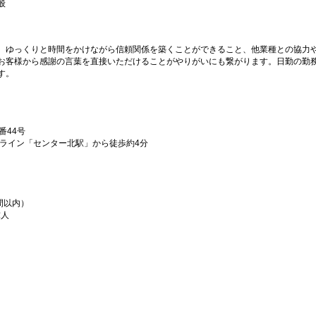
般
、ゆっくりと時間をかけながら信頼関係を築くことができること、他業種との協力
お客様から感謝の言葉を直接いただけることがやりがいにも繋がります。日勤の勤
す。
番44号
ンライン「センター北駅」から徒歩約4分
間以内）
求人