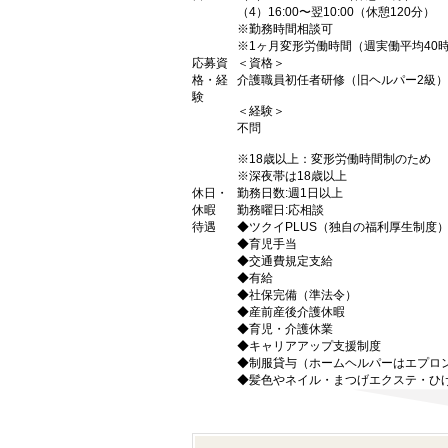
（4）16:00〜翌10:00（休憩120分）
※勤務時間相談可
※1ヶ月変形労働時間（週実働平均40
応募資
＜資格＞
格・経
介護職員初任者研修（旧ヘルパー2級
験
＜経験＞
不問
※18歳以上：変形労働時間制のため
※深夜帯は18歳以上
休日・
勤務日数:週1日以上
休暇
勤務曜日:応相談
待遇
◆ツクイPLUS（独自の福利厚生制度
◆育児手当
◆交通費規定支給
◆有給
◆社保完備（準法令）
◆産前産後介護休暇
◆育児・介護休業
◆キャリアアップ支援制度
◆制服貸与（ホームヘルパーはエプロ
◆髪色やネイル・まつげエクステ・ひ