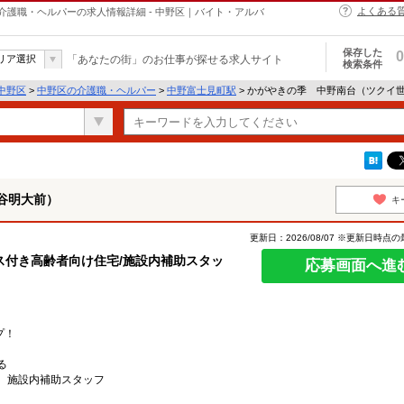
よくある
護職・ヘルパーの求人情報詳細 - 中野区｜バイト・アルバ
保存した
0
リア選択
「あなたの街」のお仕事が探せる求人サイト
検索条件
中野区
>
中野区の介護職・ヘルパー
>
中野富士見町駅
> かがやきの季 中野南台（ツクイ
谷明大前）
キ
更新日：2026/08/07 ※更新日時点
ス付き高齢者向け住宅/施設内補助スタッ
応募画面へ進
プ！
る
 施設内補助スタッフ