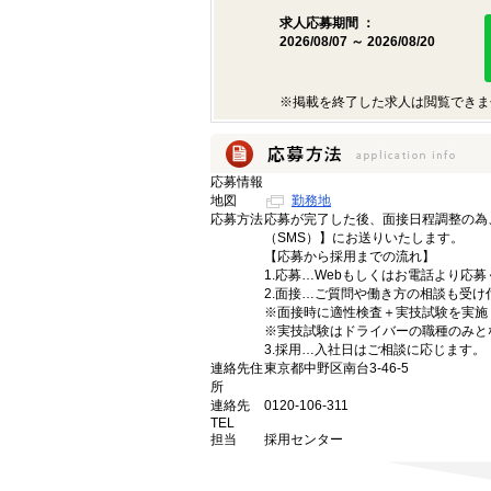
求人応募期間 ：
2026/08/07 ～ 2026/08/20
※掲載を終了した求人は閲覧できま
応募情報
地図
勤務地
応募方法
応募が完了した後、面接日程調整の為
（SMS）】にお送りいたします。
【応募から採用までの流れ】
1.応募…Webもしくはお電話より応
2.面接…ご質問や働き方の相談も受け
※面接時に適性検査＋実技試験を実施
※実技試験はドライバーの職種のみと
3.採用…入社日はご相談に応じます。
連絡先住
東京都中野区南台3-46-5
所
連絡先
0120-106-311
TEL
担当
採用センター