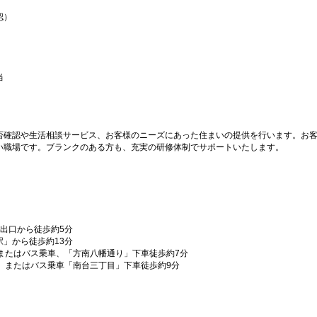
認）
当
否確認や生活相談サービス、お客様のニーズにあった住まいの提供を行います。お
い職場です。ブランクのある方も、充実の研修体制でサポートいたします。
出口から徒歩約5分
」から徒歩約13分
またはバス乗車、「方南八幡通り」下車徒歩約7分
、またはバス乗車「南台三丁目」下車徒歩約9分