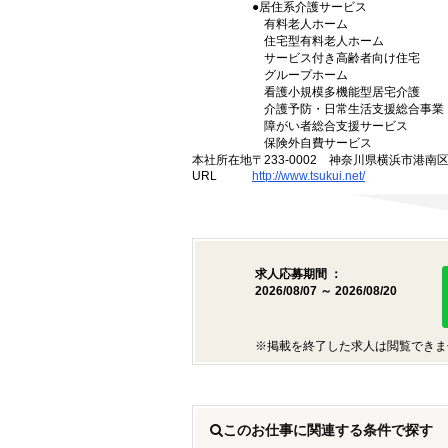
●居住系介護サービス
有料老人ホーム
住宅型有料老人ホーム
サービス付き高齢者向け住宅
グループホーム
看護小規模多機能型居宅介護
介護予防・日常生活支援総合事業
障がい者総合支援サービス
保険外自費サービス
本社所在地
〒233-0002 神奈川県横浜市港南
URL
http://www.tsukui.net/
求人応募期間 ：
2026/08/07 ～ 2026/08/20
※掲載を終了した求人は閲覧できま
このお仕事に関連する条件で探す