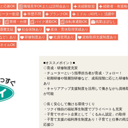
と応募OK
職場見学OKまたは説明会あり
未経験歓迎
経験者・有資格
リーター歓迎
学歴不問
ブランクOK
ミドル（40代～）活躍中
り
禁煙・分煙
バイク通勤OK
自転車通勤OK
残業ほぼなし
通費支給
社会保険あり
産休・育休取得実績あり
など）あり
研修制度あり
社員登用あり
資格取得支援制度あり
ネイルOK
■オススメポイント■
◇育成・研修制度充実
・チューターという指導担当者が育成・フォロー！
・初期研修や階層別研修など、成長段階に応じた研修
あり
・キャリアアップ支援制度を活用して働きながら資格
が可能
◇長く安心して働ける環境づくり
・ツクイ独自の福祉厚生制度でプライベートも充実
・子育てサポート企業として「くるみん認定」の取得
・子育て支援の福利厚生制度あり！子育てと仕事の両
応援◎