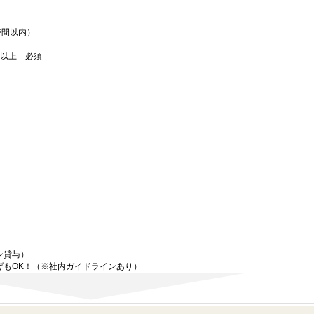
時間以内）
）以上 必須
）
ン貸与）
げもOK！（※社内ガイドラインあり）