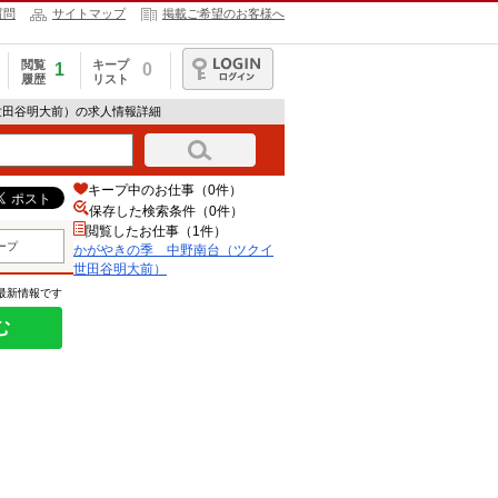
質問
サイトマップ
掲載ご希望のお客様へ
閲覧
キープ
1
0
履歴
リスト
ログイン
世田谷明大前）の求人情報詳細
キープ中のお仕事（0件）
保存した検索条件（
0
件）
閲覧したお仕事（1件）
ープ
かがやきの季 中野南台（ツクイ
世田谷明大前）
の最新情報です
む