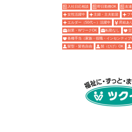
入社日応相談
即日勤務OK
友達
女性活躍中
主婦・主夫歓迎
フ
エルダー（50代～）活躍中
昇給あ
副業・WワークOK
転勤なし
交
各種手当（家族・役職・インセンティブ
髪型・髪色自由
髭（ひげ）OK