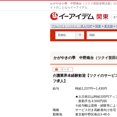
かがやきの季 中野南台（ツクイ世田谷明大前）の介
イトのことならイーアイデム
エ
関東
アルバイト・バイト・求人TOP
>
関東
>
東京都
>
勤務地
職種
かがやきの季 中野南台（ツクイ世田
パート
介護業界未経験歓迎【ツクイのサービ
フ求人】
給与
時給1,237円〜1,430円
★土日祝日は時給100円アッ
・夜勤手当:4,500円/回
※給与幅は資格・経験等によ
職種
サービス付き高齢者向け住宅
勤務地
東京都中野区南台3-46-5