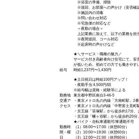
※浴室の準備、掃除
※巡回、お部屋への声かけ（安否確
※施設内の消毒
※問い合わせ対応
※宅急便の対応など
＜夜勤の場合＞
上記業務に加えて、以下の業務を担
※夜間巡回、コール対応
※起床時の声かけなど
★＼サービス・職種の魅力／
サービス付き高齢者向け住宅にて、安
が低いため、初めての方でも働きやす
給与
時給1,237円〜1,430円
★土日祝日は時給100円アップ！
・夜勤手当:4,500円/回
※給与幅は資格・経験等による
勤務地
東京都中野区南台3-46-5
交通ア
・東京メトロ丸の内線「方南町駅」2番
クセス
・東京メトロ丸の内線「中野富士見町駅
・京王線「笹塚駅」から徒歩約17分、
・京王線「幡ヶ谷駅」から徒歩約20分
★バイク・自転車通勤可/車通勤不可
勤務時
（1）08:00〜17:00（休憩60分）
間・曜
（2）10:00〜19:00（休憩60分）
日
（3）12:00〜21:00（休憩60分）