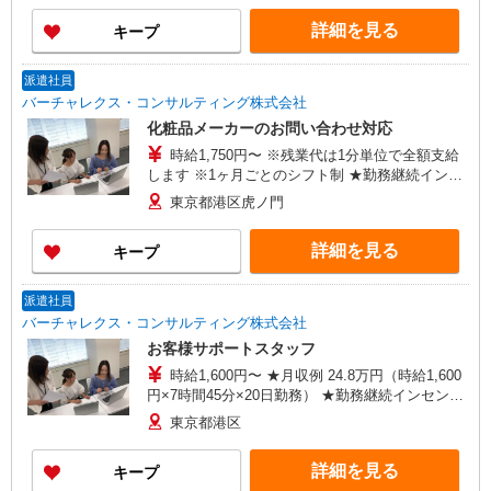
す。 その後、大学病院グループのいずれかの病院
375万円 ・30代：年収430万円 ・40代：年収460万
へ配属となります。 ※配属時期は入社後約6カ
詳細を見る
キープ
円 ・50代：年収530万円
月〜2年程度を予定 ・東京慈恵会医科大学附属病
院（東京都港区西新橋3丁目19-18） ・東京慈恵会
医科大学葛飾医療センター（東京都葛飾区青戸6丁
派遣社員
目41-2） ・東京慈恵会医科大学西部医療センター
バーチャレクス・コンサルティング株式会社
（東京都狛江市和泉本町4丁目11-1） ・東京慈恵
化粧品メーカーのお問い合わせ対応
会医科大学附属柏病院（千葉県柏市柏下163番地
時給1,750円〜 ※残業代は1分単位で全額支給
1）
します ※1ヶ月ごとのシフト制 ★勤務継続インセ
ンティブ7万円支給♪（当社規定あり） ※入社月含
東京都港区虎ノ門
む6か月継続勤務するとインセンティブが支給され
ます！ ＜収入例＞ 1750円×7h×週5(20日)＝
詳細を見る
キープ
245,000円
派遣社員
バーチャレクス・コンサルティング株式会社
お客様サポートスタッフ
時給1,600円〜 ★月収例 24.8万円（時給1,600
円×7時間45分×20日勤務） ★勤務継続インセンテ
ィブ7万円支給♪（当社規定あり） 入社月含む6か
東京都港区
月継続勤務するとインセンティブが支給されま
す！ ■昇給あり ■交通費支給（上限3万円/月）
詳細を見る
キープ