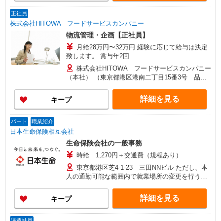
正社員
株式会社HITOWA フードサービスカンパニー
物流管理・企画【正社員】
月給28万円〜32万円 経験に応じて給与は決定
致します。 賞与年2回
株式会社HITOWA フードサービスカンパニー
（本社） （東京都港区港南二丁目15番3号 品川
インターシティC棟）
詳細を見る
キープ
パート
職業紹介
日本生命保険相互会社
生命保険会社の一般事務
時給 1,270円＋交通費（規程あり）
東京都港区芝4-1-23 三田NNビル ただし、本
人の通勤可能な範囲内で就業場所の変更を行うこ
とがあります
詳細を見る
キープ
派遣社員