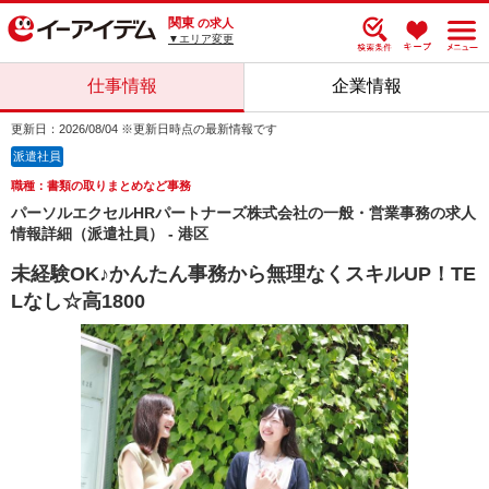
関東
の求人
▼エリア変更
仕事情報
企業情報
更新日：2026/08/04 ※更新日時点の最新情報です
派遣社員
職種：書類の取りまとめなど事務
パーソルエクセルHRパートナーズ株式会社の一般・営業事務の求人
情報詳細（派遣社員） - 港区
未経験OK♪かんたん事務から無理なくスキルUP！TE
Lなし☆高1800