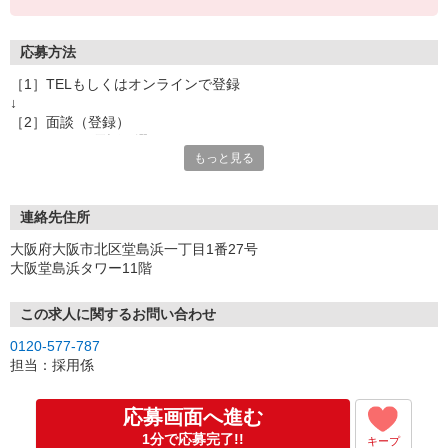
応募方法
［1］TELもしくはオンラインで登録
↓
［2］面談（登録）
オンラインor電話お選び頂けます
もっと見る
★所要時間：30分〜1時間
★ご希望や入社日の相談などお聞かせください
↓
［3］お仕事の紹介
連絡先住所
ご応募頂いたお仕事の詳しい説明
大阪府大阪市北区堂島浜一丁目1番27号
ご希望条件に合うお仕事があればその他のお仕事もご紹介
大阪堂島浜タワー11階
↓
［4］お仕事決定
就業にあたっての手続きを行います。
この求人に関するお問い合わせ
↓
0120-577-787
［5］お仕事スタート
担当：採用係
出勤初日は営業担当が同行するので
ご安心くださいね。
応募画面へ進む
1分で応募完了!!
キープ
※ご応募のタイミングによっては募集が終了している場合もござい