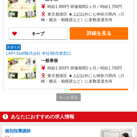
時給1,900円 研修期間2ヵ月／時給1,700円
東京都港区 ★上記以外にも神奈川県内（川
崎・横浜・相模原など）に多数派遣先有
詳細を見る
キープ
派遣社員
LAPI-Staff株式会社 本社/軽作業窓口
一般事務
時給1,900円 研修期間2ヵ月／時給1,700円
東京都港区 ★上記以外にも神奈川県内（川
崎・横浜・相模原など）に多数派遣先有
詳細を見る
キープ
もっと見る
派遣社員
LAPI-Staff株式会社 本社/軽作業窓口
あなたにおすすめの求人情報
一般事務
時給1,900円 研修期間2ヵ月／時給1,700円
個別指導講師