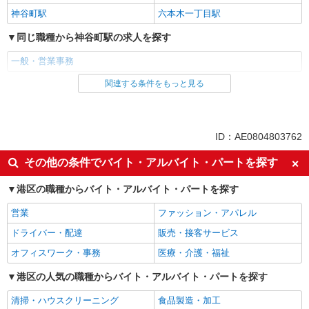
神谷町駅
六本木一丁目駅
同じ職種から神谷町駅の求人を探す
一般・営業事務
関連する条件をもっと見る
同じ雇用形態から神谷町駅の求人を探す
派遣社員
同じ特徴から神谷町駅の求人を探す
ID：AE0804803762
未経験歓迎
高収入・高額
その他の条件でバイト・アルバイト・パートを探す
土日祝休み
交通費支給
港区の職種からバイト・アルバイト・パートを探す
社会保険あり
営業
ファッション・アパレル
同じ職種から求人を探す
ドライバー・配達
販売・接客サービス
オフィスワーク・事務
オフィスワーク・事務
医療・介護・福祉
一般・営業事務
港区の人気の職種からバイト・アルバイト・パートを探す
同じ特徴から求人を探す
清掃・ハウスクリーニング
食品製造・加工