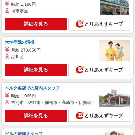
時給 1,180円
詳細を見る
キープ
堺市堺区
アルバイト
パート
職業紹介
詳細を見る
とりあえずキープ
株式会社フルキャスト東京支社/EA0401G-10M
カンタン軽作業スタッフ（仕分け・シール貼り
など）
大学病院の清掃
時給1600円〜1800円（22:00〜翌5:00の深夜手
月給 273,650円
当で時給UP） ※給与幅は経験・能力による
品川区
東京都港区
詳細を見る
とりあえずキープ
詳細を見る
キープ
アルバイト
パート
職業紹介
ベルク各店での店内スタッフ
株式会社フルキャスト東京支社/EA0401G-10U
時給 1,065円
カンタン事務・データ入力スタッフ
古河市・佐野市・前橋市・高崎市・伊勢崎市・太田市・館林市・
時給1600円〜1800円（22:00〜翌5:00の深夜手
当で時給UP） ※給与幅は経験・能力による
詳細を見る
とりあえずキープ
東京都港区
詳細を見る
キープ
ビルの清掃スタッフ