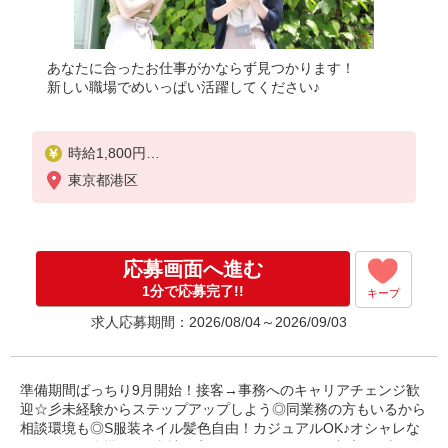
あなたに合ったお仕事がかならず見つかります！
新しい職場でめいっぱい活躍してください♪
時給1,800円
※当社規定あり
東京都港区
応募画面へ進む
1分で応募完了!!
キープ
求人応募期間：2026/08/04～2026/09/03
準備期間ばっちり9月開始！接客→事務へのキャリアチェンジ歓
迎☆彡未経験からステップアップしよう◎同業務の方もいるから
相談環境も◎S服装ネイル髪色自由！カジュアルOK♪オシャレな
オフィスが自慢です♪当社限定☆パナソニック健保加入♪ご本人負