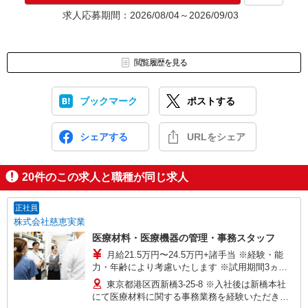
ます。予めご了承ください。
求人応募期間：2026/08/04～2026/09/03
お仕事番号（ES26-0591801）
閲覧履歴を見る
ブックマーク
ポストする
シェアする
URLをシェア
20
件のこの求人と職種が同じ求人
正社員
株式会社慈恵実業
医療材料・医療機器の管理・事務スタッフ
月給21.5万円〜24.5万円+諸手当 ※経験・能
力・年齢により考慮いたします ※試用期間3ヵ月
あり（期間中は月給20.5万円以上） ※賞与年2回
東京都港区西新橋3-25-8 ※入社後は新橋本社
（昨年度実績 平均5.5ヶ月分） ■年収例■ 想定年
にて医療材料に関する事務業務を経験いただきま
収375万円〜530万円※経験等考慮 ・20代：年収