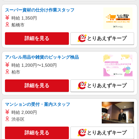
アルバイト
パート
職業紹介
スーパー資材の仕分け作業スタッフ
株式会社フルキャスト東京支社/EA0401G-10I
時給 1,350円
＼大人気♪／オフィスワーク！！その他イメベ
船橋市
ントスタッフ、仕分け等もあります！
時給1600円〜1800円（22:00〜翌5:00の深夜手
詳細を見る
とりあえずキープ
当で時給UP） ※給与幅は経験・能力による
東京都港区
アパレル用品や雑貨のピッキング検品
詳細を見る
キープ
時給 1,200円〜1,500円
柏市
正社員
東京美装興業株式会社 東京第一支店
詳細を見る
とりあえずキープ
事務スタッフ
月給24万円〜30万円 ※経験・能力による 年収
例※32歳、事務歴2年 （1年目）年収3,030,000円
マンションの受付・案内スタッフ
※月給250,000円 （2年目）年収3,440,000円※月
東京都港区六本木３丁目（請負先）
時給 2,000円
給260,000円、賞与年2回含む （3年目）年収
渋谷区
3,540,000円※月給260,000円、賞与年2回含む
詳細を見る
キープ
詳細を見る
とりあえずキープ
正社員