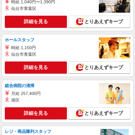
東京都港区 ★上記以外にも神奈川県内（川
時給 1,040円〜1,390円
崎・横浜・相模原など）に多数派遣先有
仙台市青葉区
詳細を見る
キープ
詳細を見る
とりあえずキープ
派遣社員
LAPI-Staff株式会社 本社/軽作業窓口
ホールスタッフ
物流事務
時給 1,150円
時給1,580円＋交通費全額支給
仙台市青葉区
東京都港区 ★上記以外にも神奈川県内（川
崎・横浜・相模原など）に多数派遣先有
詳細を見る
とりあえずキープ
詳細を見る
キープ
総合病院の清掃
月給 257,400円
派遣社員
LAPI-Staff株式会社 本社/軽作業窓口
港区
一般事務
詳細を見る
とりあえずキープ
時給1,900円 研修期間2ヵ月／時給1,700円
東京都港区 ★上記以外にも神奈川県内（川
崎・横浜・相模原など）に多数派遣先有
レジ・商品陳列スタッフ