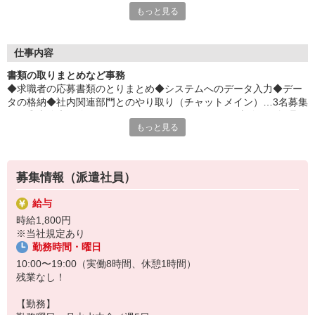
もっと見る
担約4割で保険料がオトク！
平日毎日、来社不要の電話面談を開催中♪
「応募するか悩む…」
仕事内容
「もう少し詳しく仕事の内容を聞きたい」
書類の取りまとめなど事務
そんな方も安心してご応募ください。
◆求職者の応募書類のとりまとめ◆システムへのデータ入力◆デー
しっかりお話を聞いて頂いてから
タの格納◆社内関連部門とのやり取り（チャットメイン）…3名募集
選考に進むかどうか考えていただけます◎
です◎事務未経験からでもチャレンジOK！かんたん事務から無理な
もっと見る
くスキルUPしよう↑
▼下記に当てはまる方、ぜひ一度ご連絡ください▼
私達がご希望に合ったお仕事をご紹介します。
・残業が少ない仕事に転職したい
・結婚を機に働き方を変えたい
募集情報（派遣社員）
・出産後も働ける仕事に就きたい
・資格を活かして働きたい
給与
・資格はないけど働ける仕事を見つけたい
時給1,800円
※当社規定あり
勤務時間・曜日
10:00〜19:00（実働8時間、休憩1時間）
残業なし！
【勤務】