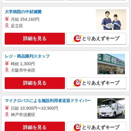
東京美装興業株式会社 東京第一支店
大学病院の中材滅菌
事務スタッフ
月給 254,160円
月給24万円〜30万円 ※経験・能力による 年収
例※32歳、事務歴2年 （1年目）年収3,030,000円
足立区
※月給250,000円 （2年目）年収3,440,000円※月
東京都港区南青山3丁目（請負先）
給260,000円、賞与年2回含む （3年目）年収
詳細を見る
とりあえずキープ
3,540,000円※月給260,000円、賞与年2回含む
詳細を見る
キープ
レジ・商品陳列スタッフ
NEW
派遣社員
時給 1,300円
株式会社パソナ・東京キャリアセンター/KT600113886302
大阪市中央区
一般事務/ヘルプデスク
月給284100円 ★交通費規定に基づき交通費支
詳細を見る
とりあえずキープ
給
東京都港区（溜池山王駅）
マイクロバスによる施設利用者送迎ドライバー
詳細を見る
キープ
日給 10,900円〜10,900円
神戸市須磨区
詳細を見る
とりあえずキープ