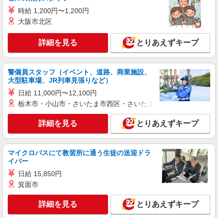
時給 1,200円〜1,200円
正社員
大阪市北区
平野クレーン工業株式会社
【一般事務職】
詳細を見る
とりあえずキープ
＜月給＞ 250,000円 ＜賞与＞ 年2回 ＜給与改
定＞ 年1回 ＜試用期間＞ 6ヶ月 ※本採用時と条件
の変更はなし
東京都港区新橋二丁目4番7号 VORT新橋二丁
警備員スタッフ（イベント、道路、商業施設、
大型駐車場、JR列車見張りなど）
目10階
日給 11,000円〜12,100円
詳細を見る
キープ
栃木市・小山市・さいたま市西区・さいたま市岩槻区・久喜市・
詳細を見る
とりあえずキープ
アルバイト
パート
職業紹介
株式会社フルキャスト東京支社/EA0401G-10A
仕分け シール貼り 倉庫内軽作業 オフィスワー
マイクロバスにて教習所に通う生徒の送迎ドラ
ク イベントスタッフ等
イバー
時給1600円〜1800円（22:00〜翌5:00の深夜手
日給 15,850円
当で時給UP） ※給与幅は経験・能力による
箕面市
東京都港区
詳細を見る
とりあえずキープ
詳細を見る
キープ