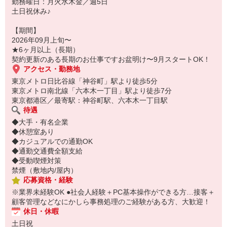
勤務曜日：月火水木金／週5日
土日祝休み♪
【期間】
2026年09月上旬〜
★6ヶ月以上（長期）
契約更新のある長期のお仕事ですお盆明け〜9月スタートOK！
アクセス・勤務地
東京メトロ日比谷線「神谷町」駅より徒歩5分
東京メトロ南北線「六本木一丁目」駅より徒歩7分
東京都港区／最寄駅：神谷町駅、六本木一丁目駅
待遇
◆大手・有名企業
◆休憩室あり
◆カジュアルでの通勤OK
◆通勤交通費全額支給
◆受動喫煙対策
禁煙（敷地内/屋内）
応募資格・経験
※業界未経験OK ●社会人経験＋PC基本操作ができる方…接客＋
顧客管理などなにかしら事務処理のご経験がある方、大歓迎！
休日・休暇
土日祝