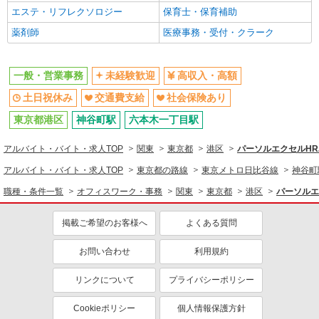
未経験歓迎
土日祝休み
エステ・リフレクソロジー
保育士・保育補助
交通費支給
社会保険あり
薬剤師
医療事務・受付・クラーク
一般・営業事務
未経験歓迎
高収入・高額
土日祝休み
交通費支給
社会保険あり
東京都港区
神谷町駅
六本木一丁目駅
アルバイト・バイト・求人TOP
関東
東京都
港区
パーソルエクセルH
アルバイト・バイト・求人TOP
東京都の路線
東京メトロ日比谷線
神谷町
職種・条件一覧
オフィスワーク・事務
関東
東京都
港区
パーソルエ
掲載ご希望のお客様へ
よくある質問
お問い合わせ
利用規約
リンクについて
プライバシーポリシー
Cookieポリシー
個人情報保護方針