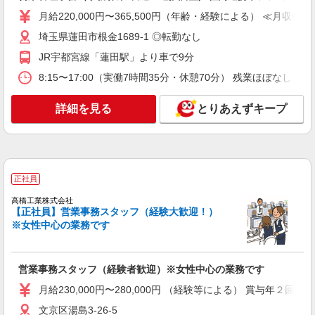
派遣社員
月給220,000円〜365,500円（年齢・経験による） ≪月収例≫
LAPI-Staff株式会社 本社/軽作業窓口
物流事務
埼玉県蓮田市根金1689-1 ◎転勤なし
時給1,580円＋交通費全額支給
JR宇都宮線「蓮田駅」より車で9分
東京都港区 ★上記以外にも神奈川県内（川
8:15〜17:00（実働7時間35分・休憩70分） 残業ほぼなし
崎・横浜・相模原など）に多数派遣先有
詳細を見る
とりあえずキープ
詳細を見る
キープ
派遣社員
LAPI-Staff株式会社 本社/軽作業窓口
一般事務
正社員
時給1,900円 研修期間2ヵ月／時給1,700円
高橋工業株式会社
東京都港区 ★上記以外にも神奈川県内（川
【正社員】営業事務スタッフ（経験大歓迎！）
崎・横浜・相模原など）に多数派遣先有
※女性中心の業務です
詳細を見る
キープ
営業事務スタッフ（経験者歓迎）※女性中心の業務です
アルバイト
パート
職業紹介
月給230,000円〜280,000円 （経験等による） 賞与年２回
株式会社フルキャスト東京支社/EA0401G-10M
文京区湯島3-26-5