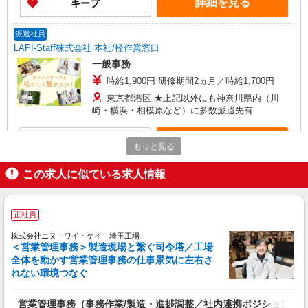
詳細を見る
キープ
派遣社員
LAPI-Staff株式会社 本社/軽作業窓口
一般事務
時給1,900円 研修期間2ヵ月／時給1,700円
東京都港区 ★上記以外にも神奈川県内（川
崎・横浜・相模原など）に多数派遣先有
詳細を見る
キープ
もっと見る
パート
職業紹介
この求人に似ている求人情報
日本生命保険相互会社
生命保険会社の一般事務
正社員
時給 1,270円＋交通費（規程あり）
東京都港区芝4-1-23 三田NNビル ただし、本
株式会社エヌ・ワイ・ケイ 埼玉工場
＜営業管理事務＞製造現場と繋ぐ司令塔／工場
人の通勤可能な範囲内で就業場所の変更を行うこ
全体を動かす営業管理事務の仕事景気に左右さ
とがあります
れない環境つなぐ
詳細を見る
キープ
営業管理事務（事務作業/製造・進捗調整／社内連携ポジション）