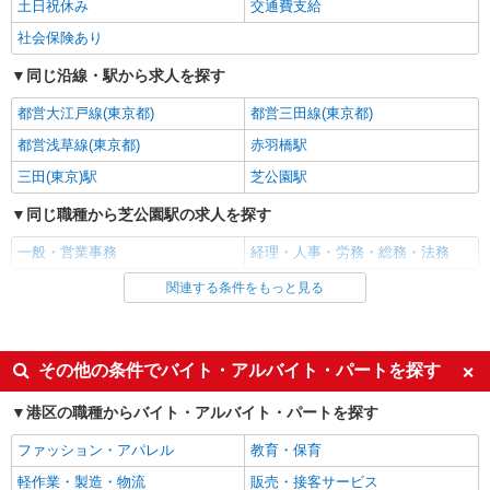
土日祝休み
交通費支給
時給1600円〜1800円（22:00〜翌5:00の深夜手
社会保険あり
当で時給UP） ※給与幅は経験・能力による
東京都港区
同じ沿線・駅から求人を探す
詳細を見る
都営大江戸線(東京都)
都営三田線(東京都)
キープ
都営浅草線(東京都)
赤羽橋駅
アルバイト
パート
職業紹介
三田(東京)駅
芝公園駅
株式会社フルキャスト東京支社/EA0401G-10I
＼大人気♪／オフィスワーク！！その他イメベ
同じ職種から芝公園駅の求人を探す
ントスタッフ、仕分け等もあります！
一般・営業事務
経理・人事・労務・総務・法務
時給1600円〜1800円（22:00〜翌5:00の深夜手
当で時給UP） ※給与幅は経験・能力による
関連する条件をもっと見る
同じ雇用形態から芝公園駅の求人を探す
東京都港区
正社員
詳細を見る
キープ
同じ特徴から芝公園駅の求人を探す
その他の条件でバイト・アルバイト・パートを探す
ボーナス・賞与あり
昇給あり
アルバイト
パート
職業紹介
港区の職種からバイト・アルバイト・パートを探す
株式会社フルキャスト東京支社/EA0401G-10A
土日祝休み
交通費支給
ファッション・アパレル
教育・保育
仕分け シール貼り 倉庫内軽作業 オフィスワー
社会保険あり
ク イベントスタッフ等
軽作業・製造・物流
販売・接客サービス