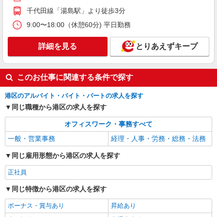
カンタン軽作業スタッフ（仕分け・シール貼り
など）
千代田線「湯島駅」より徒歩3分
時給1600円〜1800円（22:00〜翌5:00の深夜手
9:00〜18:00（休憩60分) 平日勤務
当で時給UP） ※給与幅は経験・能力による
東京都港区
詳細を見る
とりあえずキープ
詳細を見る
キープ
このお仕事に関連する条件で探す
正社員
港区のアルバイト・バイト・パートの求人を探す
平野クレーン工業株式会社
同じ職種から港区の求人を探す
【一般事務職】
＜月給＞ 250,000円 ＜賞与＞ 年2回 ＜給与改
オフィスワーク・事務すべて
定＞ 年1回 ＜試用期間＞ 6ヶ月 ※本採用時と条件
の変更はなし
一般・営業事務
経理・人事・労務・総務・法務
東京都港区新橋二丁目4番7号 VORT新橋二丁
目10階
同じ雇用形態から港区の求人を探す
詳細を見る
キープ
正社員
同じ特徴から港区の求人を探す
アルバイト
パート
職業紹介
株式会社フルキャスト東京支社/EA0401G-10U
ボーナス・賞与あり
昇給あり
カンタン事務・データ入力スタッフ