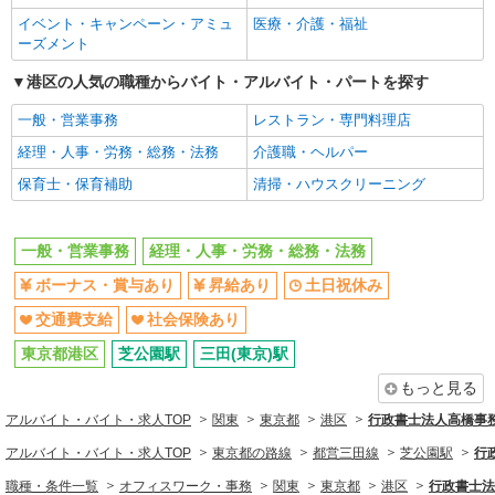
時給1600円〜1800円（22:00〜翌5:00の深夜手
同じ職種から求人を探す
イベント・キャンペーン・アミュ
医療・介護・福祉
当で時給UP） ※給与幅は経験・能力による
ーズメント
オフィスワーク・事務
東京都港区
港区の人気の職種からバイト・アルバイト・パートを探す
一般・営業事務
経理・人事・労務・総務・法務
詳細を見る
キープ
一般・営業事務
レストラン・専門料理店
同じ特徴から求人を探す
経理・人事・労務・総務・法務
介護職・ヘルパー
正社員
ボーナス・賞与あり
土日祝休み
東京美装興業株式会社 東京第一支店
保育士・保育補助
清掃・ハウスクリーニング
交通費支給
社会保険あり
事務スタッフ
月給24万円〜30万円 ※経験・能力による 年収
一般・営業事務
経理・人事・労務・総務・法務
例※32歳、事務歴2年 （1年目）年収3,030,000円
※月給250,000円 （2年目）年収3,440,000円※月
東京都港区六本木３丁目（請負先）
ボーナス・賞与あり
昇給あり
土日祝休み
給260,000円、賞与年2回含む （3年目）年収
3,540,000円※月給260,000円、賞与年2回含む
交通費支給
社会保険あり
詳細を見る
キープ
東京都港区
芝公園駅
三田(東京)駅
正社員
もっと見る
東京美装興業株式会社 東京第一支店
アルバイト・バイト・求人TOP
関東
東京都
港区
行政書士法人高橋事
事務スタッフ
アルバイト・バイト・求人TOP
月給24万円〜30万円 ※経験・能力による 年収
東京都の路線
都営三田線
芝公園駅
行
例※32歳、事務歴2年 （1年目）年収3,030,000円
職種・条件一覧
オフィスワーク・事務
関東
東京都
港区
行政書士法
※月給250,000円 （2年目）年収3,440,000円※月