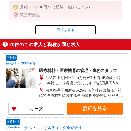
月給250,000円〜（経験・能力による）
※別途下記手当規定支給
東京都港区
・住宅手当3,000円〜(社内規定による）
・精勤手当3,000円〜(社内規定による）
詳細を見る
ID：AE0526585160
※試用期間3ヶ月あり
月給220,000円
20
件のこの求人と職種が同じ求人
掲載期間終了
正社員
株式会社慈恵実業
医療材料・医療機器の管理・事務スタッフ
月給21.5万円〜24.5万円+諸手当 ※経験・能
力・年齢により考慮いたします ※試用期間3ヵ月
あり（期間中は月給20.5万円以上） ※賞与年2回
東京都港区西新橋3-25-8 ※入社後は新橋本社
（昨年度実績 平均5ヶ月分） ■年収例■ 想定年収
にて医療材料に関する事務業務を経験いただきま
375万円〜530万円※経験等考慮 ・20代：年収375
す。 その後、大学病院グループのいずれかの病院
万円 ・30代：年収430万円 ・40代：年収460万円
へ配属となります。 ※配属時期は入社後約6カ
詳細を見る
キープ
・50代：年収530万円
月〜2年程度を予定 ・東京慈恵会医科大学附属病
院（東京都港区西新橋3丁目19-18） ・東京慈恵会
医科大学葛飾医療センター（東京都葛飾区青戸6丁
派遣社員
目41-2） ・東京慈恵会医科大学西部医療センター
バーチャレクス・コンサルティング株式会社