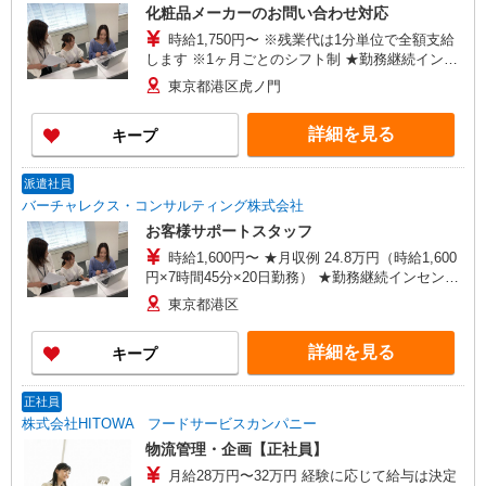
（東京都狛江市和泉本町4丁目11-1） ・東京慈恵
化粧品メーカーのお問い合わせ対応
会医科大学附属柏病院（千葉県柏市柏下163番地
時給1,750円〜 ※残業代は1分単位で全額支給
1）
します ※1ヶ月ごとのシフト制 ★勤務継続インセ
ンティブ7万円支給♪（当社規定あり） ※入社月含
東京都港区虎ノ門
む6か月継続勤務するとインセンティブが支給され
ます！ ＜収入例＞ 1750円×7h×週5(20日)＝
詳細を見る
キープ
245,000円
派遣社員
バーチャレクス・コンサルティング株式会社
お客様サポートスタッフ
時給1,600円〜 ★月収例 24.8万円（時給1,600
円×7時間45分×20日勤務） ★勤務継続インセンテ
ィブ7万円支給♪（当社規定あり） 入社月含む6か
東京都港区
月継続勤務するとインセンティブが支給されま
す！ ■昇給あり ■交通費支給（上限3万円/月）
詳細を見る
キープ
正社員
株式会社HITOWA フードサービスカンパニー
物流管理・企画【正社員】
月給28万円〜32万円 経験に応じて給与は決定