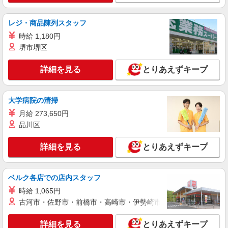
派遣社員
レジ・商品陳列スタッフ
株式会社パソナ・東京キャリアセンター/KT6001177712
時給 1,180円
経理
堺市堺区
月給324000円 ★交通費規定に基づき交通費支
給
詳細を見る
とりあえずキープ
東京都品川区（大崎駅）
詳細を見る
キープ
大学病院の清掃
月給 273,650円
派遣社員
品川区
株式会社パソナ・東京キャリアセンター/KT600117705201
経理
詳細を見る
とりあえずキープ
月給311400円 ★交通費規定に基づき交通費支
給
東京都品川区（目黒駅）
ベルク各店での店内スタッフ
時給 1,065円
詳細を見る
キープ
古河市・佐野市・前橋市・高崎市・伊勢崎市・太田市・館林市・
紹介予定派遣
詳細を見る
とりあえずキープ