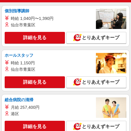
東京都品川区（大崎駅）
個別指導講師
詳細を見る
キープ
時給 1,040円〜1,390円
仙台市青葉区
紹介予定派遣
株式会社パソナ・東京キャリアセンター/KT6001168447
詳細を見る
とりあえずキープ
経理/一般事務
時給2050円 ★交通費規定に基づき交通費支給
ホールスタッフ
東京都品川区（目黒駅）
時給 1,150円
詳細を見る
仙台市青葉区
キープ
詳細を見る
とりあえずキープ
派遣社員
株式会社パソナ・東京キャリアセンター/KT6001177052
経理
総合病院の清掃
月給311400円 ★交通費規定に基づき交通費支
月給 257,400円
給
港区
東京都品川区（目黒駅）
詳細を見る
とりあえずキープ
詳細を見る
キープ