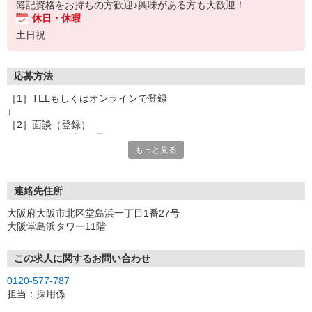
簿記資格をお持ちの方歓迎♪興味がある方も大歓迎！
休日・休暇
土日祝
応募方法
［1］TELもしくはオンラインで登録
↓
［2］面談（登録）
オンラインor電話お選び頂けます
もっと見る
★所要時間：30分〜1時間
★ご希望や入社日の相談などお聞かせください
↓
［3］お仕事の紹介
連絡先住所
ご応募頂いたお仕事の詳しい説明
大阪府大阪市北区堂島浜一丁目1番27号
ご希望条件に合うお仕事があればその他のお仕事もご紹介
大阪堂島浜タワー11階
↓
［4］お仕事決定
就業にあたっての手続きを行います。
この求人に関するお問い合わせ
↓
0120-577-787
［5］お仕事スタート
担当：採用係
出勤初日は営業担当が同行するので
ご安心くださいね。