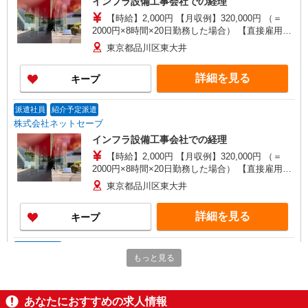
インフラ設備工事会社での経理
【時給】2,000円 【月収例】320,000円 （＝
2000円×8時間×20日勤務した場合） 【直接雇用後
の想定年収】 500万〜700万円（賞与含む） 【交
東京都品川区東大井
通費】 通勤定期代として全額支給いたします。
詳細を見る
キープ
派遣社員
紹介予定派遣
株式会社ネットセーブ
インフラ設備工事会社での経理
【時給】2,000円 【月収例】320,000円 （＝
2000円×8時間×20日勤務した場合） 【直接雇用後
の想定年収】 500万〜700万円（賞与含む） 【交
東京都品川区東大井
通費】 通勤定期代として全額支給いたします。
詳細を見る
キープ
紹介予定派遣
もっと見る
株式会社パソナ・東京キャリアセンター/KT600117213202
人事労務/一般事務
時給2000円 ★交通費規定に基づき交通費支給
あなたにおすすめの求人情報