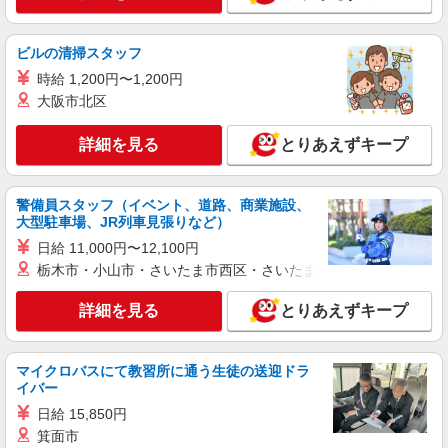
株式会社パソナ・東京キャリアセンター/KT6001172132
人事労務/一般事務
ビルの清掃スタッフ
時給2000円 ★交通費規定に基づき交通費支給
時給 1,200円〜1,200円
東京都品川区（大崎駅）
大阪市北区
詳細を見る
キープ
詳細を見る
とりあえずキープ
派遣社員
株式会社ネットセーブ
警備員スタッフ（イベント、道路、商業施設、
インフラ設備工事会社での経理アシスタント
大型駐車場、JR列車見張りなど）
（時短スタッフ）
日給 11,000円〜12,100円
【時給】1,700円 【月収例】 1) 136,000円
栃木市・小山市・さいたま市西区・さいたま市岩槻区・久喜市・
（＝1700円×4時間×20日勤務した場合） 2)
204,000円 (＝1700円×6時間×20日勤務した場合)
東京都品川区東大井
詳細を見る
とりあえずキープ
【交通費】 通勤定期代として全額支給いたしま
す。
詳細を見る
キープ
マイクロバスにて教習所に通う生徒の送迎ドラ
イバー
紹介予定派遣
日給 15,850円
株式会社パソナ・東京キャリアセンター/KT600117213203
箕面市
人事労務/一般事務