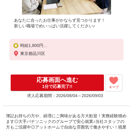
あなたに合ったお仕事がかならず見つかります！
新しい職場でめいっぱい活躍してください♪
時給1,800円
※当社規定あり
東京都品川区
応募画面へ進む
1分で応募完了!!
キープ
求人応募期間：2026/08/04～2026/09/03
簿記お持ちの方や、経理にご興味がある方大歓迎！実務経験積め
ます◎大手パナソニックのグループで安心就業♪当社スタッフの
方もご活躍中◎アットホームで自由な雰囲気で働きやすい！残業
少ないのもgoodpoint★業界TOPクラスのパナソニック健保年間