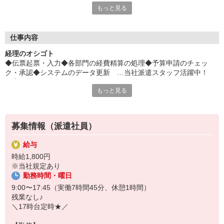
もっと見る
保険料がとっても、オトクに♪
平日毎日、来社不要の電話面談を開催中♪
「応募するか悩む…」
仕事内容
「もう少し詳しく仕事の内容を聞きたい」
経理のオシゴト
そんな方も安心してご応募ください。
◆伝票起票・入力◆各部門の経費精算の処理◆予算申請のチェッ
しっかりお話を聞いて頂いてから
ク・承認◆システムのデータ更新 …当社派遣スタッフ活躍中！
選考に進むかどうか考えていただけます◎
…増員募集です♪
もっと見る
▼下記に当てはまる方、ぜひ一度ご連絡ください▼
私達がご希望に合ったお仕事をご紹介します。
・残業が少ない仕事に転職したい
・結婚を機に働き方を変えたい
募集情報（派遣社員）
・出産後も働ける仕事に就きたい
・資格を活かして働きたい
給与
・資格はないけど働ける仕事を見つけたい
時給1,800円
※当社規定あり
勤務時間・曜日
9:00〜17:45（実働7時間45分、休憩1時間）
残業なし♪
＼17時台定時★／