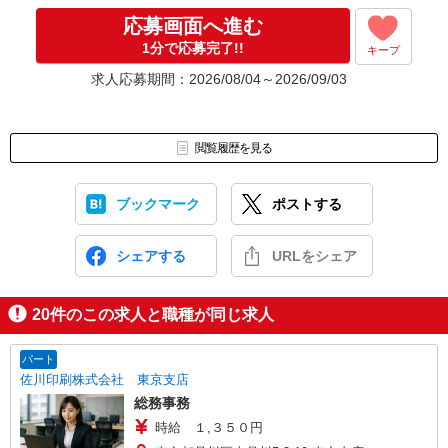
応募画面へ進む
1分で応募完了!!
キープ
※ご応募のタイミングによっては募集が終了している場合もござい
ます。予めご了承ください。
求人応募期間：2026/08/04～2026/09/03
お仕事番号（ES26-0614391）
閲覧履歴を見る
ブックマーク
ポストする
シェアする
URLをシェア
20
件のこの求人と職種が同じ求人
パート
佐川印刷株式会社 東京支店
総務事務
時給 １,３５０円