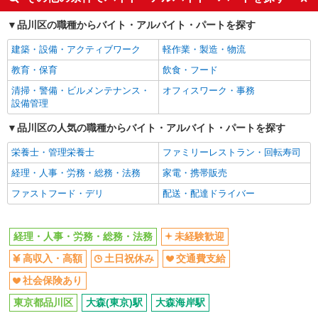
土日祝休み
交通費支給
品川区の職種からバイト・アルバイト・パートを探す
社会保険あり
建築・設備・アクティブワーク
軽作業・製造・物流
同じ職種から求人を探す
教育・保育
飲食・フード
オフィスワーク・事務
清掃・警備・ビルメンテナンス・
オフィスワーク・事務
経理・人事・労務・総務・法務
設備管理
同じ特徴から求人を探す
品川区の人気の職種からバイト・アルバイト・パートを探す
未経験歓迎
栄養士・管理栄養士
土日祝休み
ファミリーレストラン・回転寿司
交通費支給
経理・人事・労務・総務・法務
社会保険あり
家電・携帯販売
ファストフード・デリ
配送・配達ドライバー
経理・人事・労務・総務・法務
未経験歓迎
高収入・高額
土日祝休み
交通費支給
社会保険あり
東京都品川区
大森(東京)駅
大森海岸駅