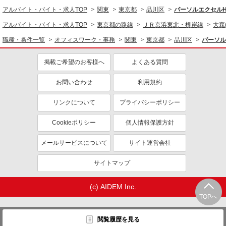
アルバイト・バイト・求人TOP
関東
東京都
品川区
パーソルエクセル
アルバイト・バイト・求人TOP
東京都の路線
ＪＲ京浜東北・根岸線
大森
職種・条件一覧
オフィスワーク・事務
関東
東京都
品川区
パーソル
掲載ご希望のお客様へ
よくある質問
お問い合わせ
利用規約
リンクについて
プライバシーポリシー
Cookieポリシー
個人情報保護方針
メールサービスについて
サイト運営会社
サイトマップ
(c) AIDEM Inc.
TOPへ
閲覧履歴を見る