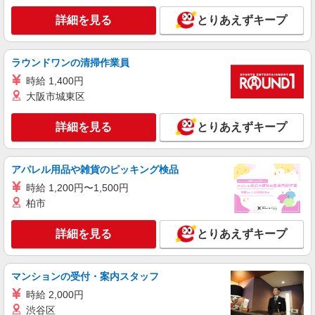
時給2000円 ★交通費規定に基づき交通費支給
詳細を見る
とりあえずキープ
東京都品川区（大崎駅）
詳細を見る
キープ
ラウンドワンの清掃作業員
時給 1,400円
紹介予定派遣
大阪市城東区
株式会社パソナ・東京キャリアセンター/KT600116844701
経理/一般事務
詳細を見る
とりあえずキープ
時給2050円 ★交通費規定に基づき交通費支給
東京都品川区（目黒駅）
アパレル用品や雑貨のピッキング検品
時給 1,200円〜1,500円
詳細を見る
キープ
柏市
派遣社員
詳細を見る
とりあえずキープ
株式会社パソナ・東京キャリアセンター/KT600117771201
経理
月給324000円 ★交通費規定に基づき交通費支
マンションの受付・案内スタッフ
給
時給 2,000円
東京都品川区（大崎駅）
渋谷区