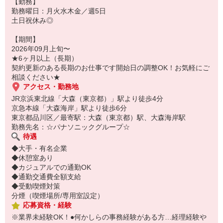
【勤務】
勤務曜日：月火水木金／週5日
土日祝休み◎
【期間】
2026年09月上旬〜
★6ヶ月以上（長期）
契約更新のある長期のお仕事です開始日の調整OK！お気軽にご
相談ください★
アクセス・勤務地
JR京浜東北線「大森（東京都）」駅より徒歩4分
京急本線「大森海岸」駅より徒歩6分
東京都品川区／最寄駅：大森（東京都）駅、大森海岸駅
勤務先名：☆パナソニックグループ☆
待遇
◆大手・有名企業
◆休憩室あり
◆カジュアルでの通勤OK
◆通勤交通費全額支給
◆受動喫煙対策
分煙（喫煙場所/専用室設定）
応募資格・経験
※業界未経験OK！●何かしらの事務経験がある方…経理経験や