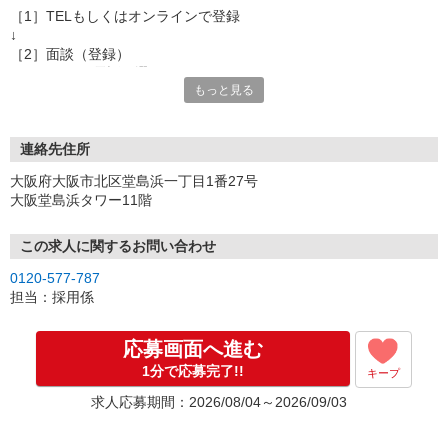
［1］TELもしくはオンラインで登録
↓
［2］面談（登録）
オンラインor電話お選び頂けます
もっと見る
★所要時間：30分〜1時間
★ご希望や入社日の相談などお聞かせください
↓
［3］お仕事の紹介
連絡先住所
ご応募頂いたお仕事の詳しい説明
大阪府大阪市北区堂島浜一丁目1番27号
ご希望条件に合うお仕事があればその他のお仕事もご紹介
大阪堂島浜タワー11階
↓
［4］お仕事決定
就業にあたっての手続きを行います。
この求人に関するお問い合わせ
↓
0120-577-787
［5］お仕事スタート
担当：採用係
出勤初日は営業担当が同行するので
ご安心くださいね。
応募画面へ進む
1分で応募完了!!
キープ
※ご応募のタイミングによっては募集が終了している場合もござい
ます。予めご了承ください。
求人応募期間：2026/08/04～2026/09/03
お仕事番号（ES26-0599102）