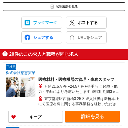
閲覧履歴を見る
ブックマーク
ポストする
シェアする
URLをシェア
20
件のこの求人と職種が同じ求人
正社員
株式会社慈恵実業
医療材料・医療機器の管理・事務スタッフ
月給21.5万円〜24.5万円+諸手当 ※経験・能
力・年齢により考慮いたします ※試用期間3ヵ月
あり（期間中は月給20.5万円以上） ※賞与年2回
東京都港区西新橋3-25-8 ※入社後は新橋本社
（昨年度実績 平均5.5ヶ月分） ■年収例■ 想定年
にて医療材料に関する事務業務を経験いただきま
収375万円〜530万円※経験等考慮 ・20代：年収
す。 その後、大学病院グループのいずれかの病院
375万円 ・30代：年収430万円 ・40代：年収460万
へ配属となります。 ※配属時期は入社後約6カ
詳細を見る
キープ
円 ・50代：年収530万円
月〜2年程度を予定 ・東京慈恵会医科大学附属病
院（東京都港区西新橋3丁目19-18） ・東京慈恵会