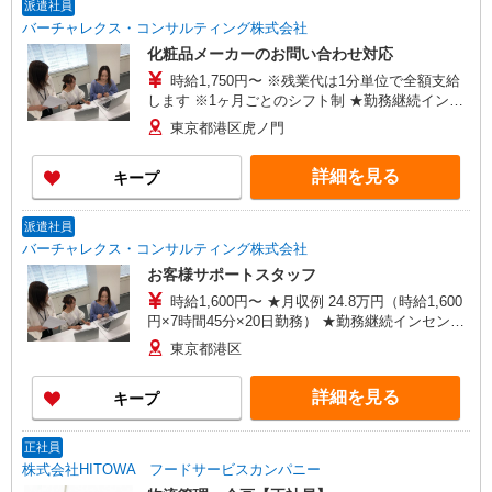
医科大学葛飾医療センター（東京都葛飾区青戸6丁
派遣社員
目41-2） ・東京慈恵会医科大学西部医療センター
バーチャレクス・コンサルティング株式会社
（東京都狛江市和泉本町4丁目11-1） ・東京慈恵
化粧品メーカーのお問い合わせ対応
会医科大学附属柏病院（千葉県柏市柏下163番地
時給1,750円〜 ※残業代は1分単位で全額支給
1）
します ※1ヶ月ごとのシフト制 ★勤務継続インセ
ンティブ7万円支給♪（当社規定あり） ※入社月含
東京都港区虎ノ門
む6か月継続勤務するとインセンティブが支給され
ます！ ＜収入例＞ 1750円×7h×週5(20日)＝
詳細を見る
キープ
245,000円
派遣社員
バーチャレクス・コンサルティング株式会社
お客様サポートスタッフ
時給1,600円〜 ★月収例 24.8万円（時給1,600
円×7時間45分×20日勤務） ★勤務継続インセンテ
ィブ7万円支給♪（当社規定あり） 入社月含む6か
東京都港区
月継続勤務するとインセンティブが支給されま
す！ ■昇給あり ■交通費支給（上限3万円/月）
詳細を見る
キープ
正社員
株式会社HITOWA フードサービスカンパニー