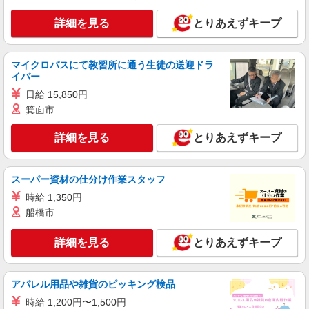
カンタン軽作業スタッフ（仕分け・シール貼り
など）
詳細を見る
とりあえずキープ
時給1600円〜1800円（22:00〜翌5:00の深夜手
当で時給UP） ※給与幅は経験・能力による
マイクロバスにて教習所に通う生徒の送迎ドラ
東京都港区
イバー
日給 15,850円
詳細を見る
キープ
箕面市
アルバイト
パート
職業紹介
詳細を見る
とりあえずキープ
株式会社フルキャスト東京支社/EA0401G-10A
仕分け シール貼り 倉庫内軽作業 オフィスワー
ク イベントスタッフ等
スーパー資材の仕分け作業スタッフ
時給1600円〜1800円（22:00〜翌5:00の深夜手
時給 1,350円
当で時給UP） ※給与幅は経験・能力による
船橋市
東京都港区
詳細を見る
とりあえずキープ
詳細を見る
キープ
アルバイト
パート
職業紹介
アパレル用品や雑貨のピッキング検品
株式会社フルキャスト東京支社/EA0401G-10I
時給 1,200円〜1,500円