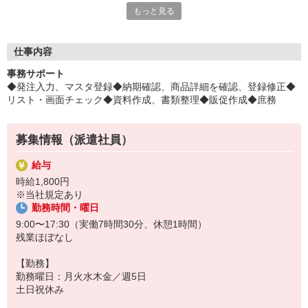
もっと見る
先輩も活躍中！受入体制◎
平日毎日、来社不要の電話面談を開催中♪
「応募するか悩む…」
仕事内容
「もう少し詳しく仕事の内容を聞きたい」
事務サポート
そんな方も安心してご応募ください。
◆発注入力、マスタ登録◆納期確認、商品詳細を確認、登録修正◆
しっかりお話を聞いて頂いてから
リスト・画面チェック◆資料作成、書類整理◆販促作成◆庶務
選考に進むかどうか考えていただけます◎
▼下記に当てはまる方、ぜひ一度ご連絡ください▼
募集情報（派遣社員）
私達がご希望に合ったお仕事をご紹介します。
・残業が少ない仕事に転職したい
給与
・結婚を機に働き方を変えたい
時給1,800円
・出産後も働ける仕事に就きたい
※当社規定あり
・資格を活かして働きたい
勤務時間・曜日
・資格はないけど働ける仕事を見つけたい
9:00〜17:30（実働7時間30分、休憩1時間）
残業ほぼなし
【勤務】
勤務曜日：月火水木金／週5日
土日祝休み