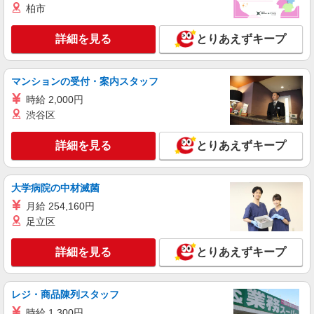
＼大人気♪／オフィスワーク！！その他イメベ
柏市
ントスタッフ、仕分け等もあります！
時給1600円〜1800円（22:00〜翌5:00の深夜手
詳細を見る
とりあえずキープ
当で時給UP） ※給与幅は経験・能力による
東京都港区
マンションの受付・案内スタッフ
詳細を見る
キープ
時給 2,000円
渋谷区
正社員
東京美装興業株式会社 東京第一支店
詳細を見る
とりあえずキープ
事務スタッフ
月給24万円〜30万円 ※経験・能力による 年収
例※32歳、事務歴2年 （1年目）年収3,030,000円
大学病院の中材滅菌
※月給250,000円 （2年目）年収3,440,000円※月
東京都港区南青山3丁目（請負先）
月給 254,160円
給260,000円、賞与年2回含む （3年目）年収
足立区
3,540,000円※月給260,000円、賞与年2回含む
詳細を見る
キープ
詳細を見る
とりあえずキープ
正社員
東京美装興業株式会社 東京第一支店
レジ・商品陳列スタッフ
事務スタッフ
時給 1,300円
月給24万円〜30万円 ※経験・能力による 年収