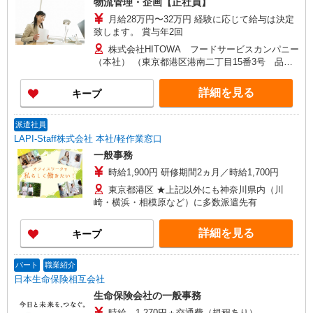
物流管理・企画【正社員】
月給28万円〜32万円 経験に応じて給与は決定
致します。 賞与年2回
株式会社HITOWA フードサービスカンパニー
（本社） （東京都港区港南二丁目15番3号 品川
インターシティC棟）
詳細を見る
キープ
派遣社員
LAPI-Staff株式会社 本社/軽作業窓口
一般事務
時給1,900円 研修期間2ヵ月／時給1,700円
東京都港区 ★上記以外にも神奈川県内（川
崎・横浜・相模原など）に多数派遣先有
詳細を見る
キープ
パート
職業紹介
日本生命保険相互会社
生命保険会社の一般事務
時給 1,270円＋交通費（規程あり）