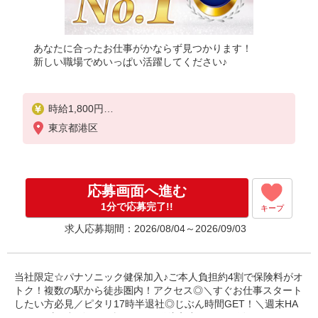
あなたに合ったお仕事がかならず見つかります！
新しい職場でめいっぱい活躍してください♪
時給1,800円
※当社規定あり
東京都港区
応募画面へ進む
1分で応募完了!!
キープ
求人応募期間：2026/08/04～2026/09/03
当社限定☆パナソニック健保加入♪ご本人負担約4割で保険料がオ
トク！複数の駅から徒歩圏内！アクセス◎＼すぐお仕事スタート
したい方必見／ピタリ17時半退社◎じぶん時間GET！＼週末HA
PPY♪／土日祝休み☆彡こつこつ発注入力、マスタ登録♪ハケンの