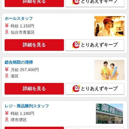
詳細を見る
とりあえずキープ
派遣社員
LAPI-Staff株式会社 本社/軽作業窓口
ホールスタッフ
一般事務
時給 1,150円
時給1,900円 研修期間2ヵ月／時給1,700円
仙台市青葉区
東京都港区 ★上記以外にも神奈川県内（川
崎・横浜・相模原など）に多数派遣先有
詳細を見る
とりあえずキープ
詳細を見る
キープ
総合病院の清掃
月給 257,400円
派遣社員
LAPI-Staff株式会社 本社/軽作業窓口
港区
物流事務
詳細を見る
とりあえずキープ
時給1,580円＋交通費全額支給
東京都港区 ★上記以外にも神奈川県内（川
崎・横浜・相模原など）に多数派遣先有
レジ・商品陳列スタッフ
時給 1,180円
詳細を見る
キープ
堺市堺区
正社員