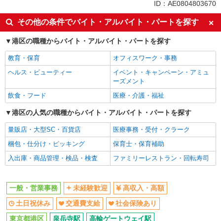
同じ特徴から泉岳寺駅の求人を探す
ID：AE0804803670
未経験歓迎
高収入・高額
その他の条件でバイト・アルバイト・パートを探す
土日祝休み
交通費支給
港区の職種からバイト・アルバイト・パートを探す
社会保険あり
教育・保育
オフィスワーク・事務
同じ職種から求人を探す
ヘルス・ビューティー
イベント・キャンペーン・アミュ
オフィスワーク・事務
ーズメント
一般・営業事務
飲食・フード
医療・介護・福祉
同じ特徴から求人を探す
港区の人気の職種からバイト・アルバイト・パートを探す
未経験歓迎
量販店・大型SC・百貨店
土日祝休み
医療事務・受付・クラーク
交通費支給
梱包・仕分け・ピッキング
社会保険あり
保育士・保育補助
入出庫・商品管理・検品・検査
ファミリーレストラン・回転寿司
一般・営業事務
未経験歓迎
高収入・高額
土日祝休み
交通費支給
社会保険あり
東京都港区
泉岳寺駅
高輪ゲートウェイ駅