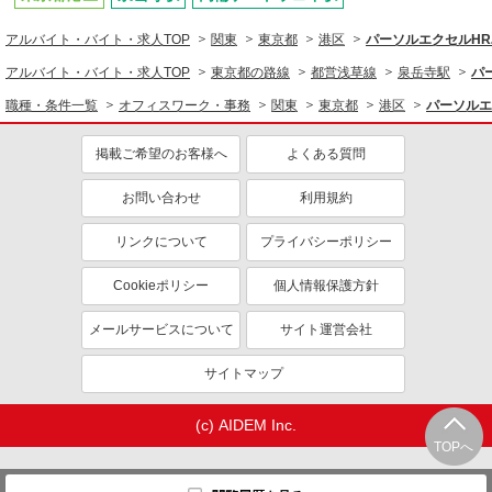
アルバイト・バイト・求人TOP
関東
東京都
港区
パーソルエクセルH
アルバイト・バイト・求人TOP
東京都の路線
都営浅草線
泉岳寺駅
パ
職種・条件一覧
オフィスワーク・事務
関東
東京都
港区
パーソルエ
掲載ご希望のお客様へ
よくある質問
お問い合わせ
利用規約
リンクについて
プライバシーポリシー
Cookieポリシー
個人情報保護方針
メールサービスについて
サイト運営会社
サイトマップ
(c) AIDEM Inc.
TOPへ