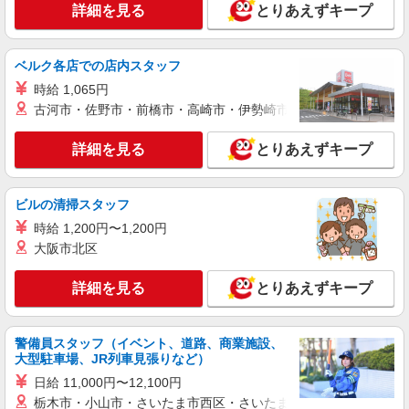
詳細を見る
とりあえずキープ
平野クレーン工業株式会社
【一般事務職】
＜月給＞ 250,000円 ＜賞与＞ 年2回 ＜給与改
ベルク各店での店内スタッフ
定＞ 年1回 ＜試用期間＞ 6ヶ月 ※本採用時と条件
時給 1,065円
の変更はなし
東京都港区新橋二丁目4番7号 VORT新橋二丁
古河市・佐野市・前橋市・高崎市・伊勢崎市・太田市・館林市・
目10階
詳細を見る
とりあえずキープ
詳細を見る
キープ
アルバイト
パート
職業紹介
ビルの清掃スタッフ
株式会社フルキャスト東京支社/EA0401G-10U
時給 1,200円〜1,200円
カンタン事務・データ入力スタッフ
大阪市北区
時給1600円〜1800円（22:00〜翌5:00の深夜手
当で時給UP） ※給与幅は経験・能力による
詳細を見る
とりあえずキープ
東京都港区
詳細を見る
キープ
警備員スタッフ（イベント、道路、商業施設、
大型駐車場、JR列車見張りなど）
アルバイト
パート
職業紹介
日給 11,000円〜12,100円
株式会社フルキャスト東京支社/EA0401G-10M
栃木市・小山市・さいたま市西区・さいたま市岩槻区・久喜市・