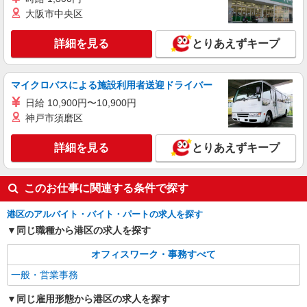
例※32歳、事務歴2年 （1年目）年収3,030,000円
大阪市中央区
※月給250,000円 （2年目）年収3,440,000円※月
東京都港区六本木３丁目（請負先）
給260,000円、賞与年2回含む （3年目）年収
詳細を見る
とりあえずキープ
3,540,000円※月給260,000円、賞与年2回含む
詳細を見る
キープ
マイクロバスによる施設利用者送迎ドライバー
NEW
派遣社員
日給 10,900円〜10,900円
株式会社パソナ・東京キャリアセンター/KT600117698201
神戸市須磨区
一般事務/広報事務
時給1900円 ★交通費規定に基づき交通費支給
詳細を見る
とりあえずキープ
東京都港区（田町駅）
詳細を見る
キープ
このお仕事に関連する条件で探す
港区のアルバイト・バイト・パートの求人を探す
同じ職種から港区の求人を探す
オフィスワーク・事務すべて
一般・営業事務
同じ雇用形態から港区の求人を探す