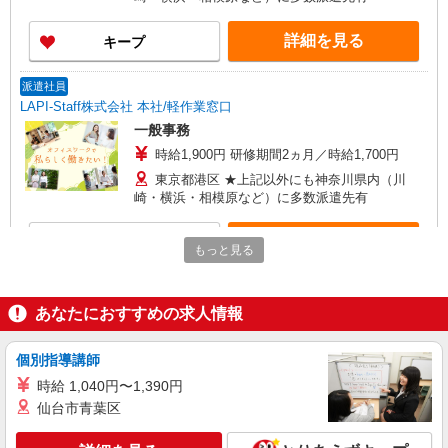
詳細を見る
キープ
派遣社員
LAPI-Staff株式会社 本社/軽作業窓口
一般事務
時給1,900円 研修期間2ヵ月／時給1,700円
東京都港区 ★上記以外にも神奈川県内（川
崎・横浜・相模原など）に多数派遣先有
詳細を見る
キープ
もっと見る
派遣社員
LAPI-Staff株式会社 本社/軽作業窓口
あなたにおすすめの求人情報
一般事務
時給1,900円 研修期間2ヵ月／時給1,700円
個別指導講師
東京都港区 ★上記以外にも神奈川県内（川
時給 1,040円〜1,390円
崎・横浜・相模原など）に多数派遣先有
仙台市青葉区
詳細を見る
キープ