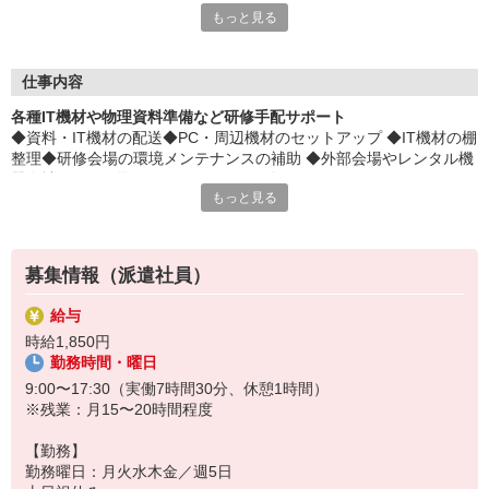
もっと見る
険料がとっても、オトクに♪
平日毎日、来社不要の電話面談を開催中♪
「応募するか悩む…」
仕事内容
「もう少し詳しく仕事の内容を聞きたい」
各種IT機材や物理資料準備など研修手配サポート
そんな方も安心してご応募ください。
◆資料・IT機材の配送◆PC・周辺機材のセットアップ ◆IT機材の棚
しっかりお話を聞いて頂いてから
整理◆研修会場の環境メンテナンスの補助 ◆外部会場やレンタル機
選考に進むかどうか考えていただけます◎
器会社とのやり取り…OJTでしっかり教えていただける♪わからない
もっと見る
ことはすぐ質問できる環境★
▼下記に当てはまる方、ぜひ一度ご連絡ください▼
私達がご希望に合ったお仕事をご紹介します。
・残業が少ない仕事に転職したい
・結婚を機に働き方を変えたい
募集情報（派遣社員）
・出産後も働ける仕事に就きたい
・資格を活かして働きたい
給与
・資格はないけど働ける仕事を見つけたい
時給1,850円
勤務時間・曜日
9:00〜17:30（実働7時間30分、休憩1時間）
※残業：月15〜20時間程度
【勤務】
勤務曜日：月火水木金／週5日