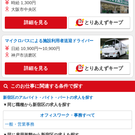
一般事務/OA事務
時給 1,300円
時給1700円 月収例：255000円 ★交通費規定に
大阪市中央区
基づき交通費支給
東京都新宿区（東京メトロ丸ノ内線新宿御苑前
詳細を見る
とりあえずキープ
駅）
詳細を見る
マイクロバスによる施設利用者送迎ドライバー
キープ
日給 10,900円〜10,900円
派遣社員
神戸市須磨区
株式会社パソナ・東京キャリアセンター/KT6001178062
一般事務
詳細を見る
とりあえずキープ
時給1750円 ★交通費規定に基づき交通費支給
東京都新宿区（新宿駅）
このお仕事に関連する条件で探す
詳細を見る
キープ
新宿区のアルバイト・バイト・パートの求人を探す
同じ職種から新宿区の求人を探す
オフィスワーク・事務すべて
一般・営業事務
同じ雇用形態から新宿区の求人を探す