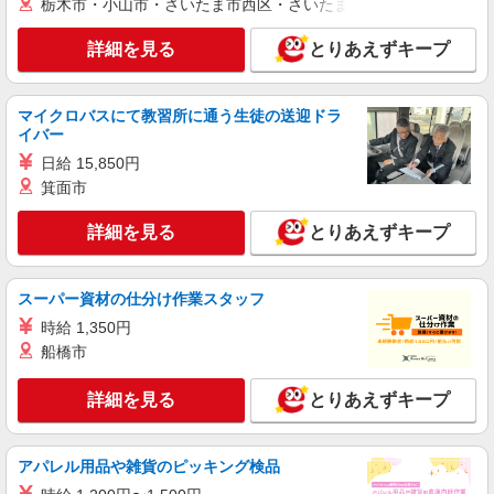
栃木市・小山市・さいたま市西区・さいたま市岩槻区・久喜市・
アルバイト
パート
職業紹介
株式会社フルキャスト東京支社/EA0401G-AAE
詳細を見る
とりあえずキープ
未経験OK♪カンタン事務ワーク
時給1600円〜1800円（22:00〜翌5:00の深夜手
当で時給UP） ※給与幅は経験・能力による
マイクロバスにて教習所に通う生徒の送迎ドラ
イバー
東京都新宿区
日給 15,850円
箕面市
詳細を見る
キープ
詳細を見る
とりあえずキープ
アルバイト
パート
職業紹介
株式会社フルキャスト東京支社/EA0401G-AA
仕分け シール貼り 倉庫内軽作業 オフィスワー
スーパー資材の仕分け作業スタッフ
ク イベントスタッフ等
時給 1,350円
時給1600円〜1800円（22:00〜翌5:00の深夜手
船橋市
当で時給UP） ※給与幅は経験・能力による
東京都新宿区
詳細を見る
とりあえずキープ
詳細を見る
キープ
アパレル用品や雑貨のピッキング検品
アルバイト
パート
職業紹介