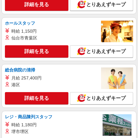
詳細を見る
とりあえずキープ
詳細を見る
キープ
派遣社員
ホールスタッフ
LAPI-Staff株式会社 本社/軽作業窓口
時給 1,150円
一般事務
仙台市青葉区
時給1,900円 研修期間2ヵ月／時給1,700円
東京都新宿区 ★上記以外にも東京都内・神奈
詳細を見る
とりあえずキープ
川県内に多数派遣先有
詳細を見る
総合病院の清掃
キープ
月給 257,400円
正社員
職業紹介
港区
ニッセイ・ビジネス・サービス株式会社
総合保険代理店・業務管理課の一般事務
詳細を見る
とりあえずキープ
月給：257,000円 〜284,000円 予定年収：
3,850,000円 〜 4,260,000円 （賃金内訳） 基本
給 ：232,000円 〜 259,000円 職位手当：10,000
レジ・商品陳列スタッフ
東京都新宿区西新宿２－４－１ 新宿ＮＳビル
円 ライフプラン手当：10,000円 リモートワーク手
７階 本社オフィス 就業場所の変更範囲｜転居を
時給 1,180円
当： 5,000円 賃金締日・支給日：月末締め／当月
伴わない通勤範囲内のオフィス
堺市堺区
25日支給（一部手当は翌月支給） 昇給：あり（年
詳細を見る
キープ
1回） 賞与：あり（年2回）前年度実績3.2か月分