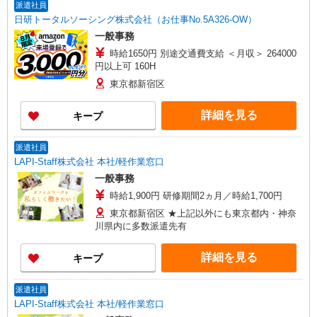
派遣社員
日研トータルソーシング株式会社（お仕事No.5A326-OW）
一般事務
時給1650円 別途交通費支給 ＜月収＞ 264000
円以上可 160H
東京都新宿区
詳細を見る
キープ
派遣社員
LAPI-Staff株式会社 本社/軽作業窓口
一般事務
時給1,900円 研修期間2ヵ月／時給1,700円
東京都新宿区 ★上記以外にも東京都内・神奈
川県内に多数派遣先有
詳細を見る
キープ
派遣社員
LAPI-Staff株式会社 本社/軽作業窓口