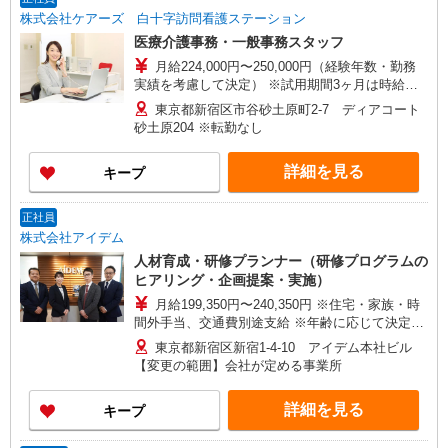
株式会社ケアーズ 白十字訪問看護ステーション
医療介護事務・一般事務スタッフ
月給224,000円〜250,000円（経験年数・勤務
実績を考慮して決定） ※試用期間3ヶ月は時給
1,300円 ※固定残業代10時間16,900円含む。 10
東京都新宿区市谷砂土原町2-7 ディアコート
時間を超える場合は割増賃金として全額支給しま
砂土原204 ※転勤なし
す。
詳細を見る
キープ
正社員
株式会社アイデム
人材育成・研修プランナー（研修プログラムの
ヒアリング・企画提案・実施）
月給199,350円〜240,350円 ※住宅・家族・時
間外手当、交通費別途支給 ※年齢に応じて決定い
たします
東京都新宿区新宿1-4-10 アイデム本社ビル
【変更の範囲】会社が定める事業所
詳細を見る
キープ