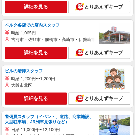
詳細を見る
とりあえずキープ
アルバイト
パート
職業紹介
株式会社フルキャスト東京支社/EA0401G-AS
ベルク各店での店内スタッフ
仕分け・シール貼りなどの簡単軽作業
時給 1,065円
時給1600円〜1800円（22:00〜翌5:00の深夜手
当で時給UP） ※給与幅は経験・能力による
古河市・佐野市・前橋市・高崎市・伊勢崎市・太田市・館林市・
東京都新宿区
詳細を見る
とりあえずキープ
詳細を見る
キープ
ビルの清掃スタッフ
アルバイト
パート
職業紹介
時給 1,200円〜1,200円
株式会社フルキャスト東京支社/EA0401G-AAK
大阪市北区
カンタン軽作業スタッフ（仕分け・シール貼り
など）
詳細を見る
とりあえずキープ
時給1600円〜1800円（22:00〜翌5:00の深夜手
当で時給UP） ※給与幅は経験・能力による
東京都新宿区
警備員スタッフ（イベント、道路、商業施設、
大型駐車場、JR列車見張りなど）
詳細を見る
キープ
日給 11,000円〜12,100円