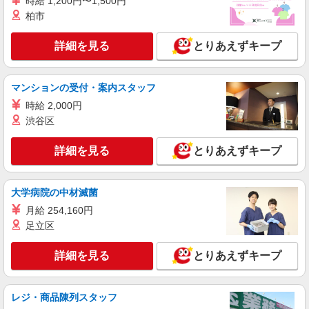
時給 1,200円〜1,500円
株式会社フルキャスト東京支社/EA0401G-AM
柏市
＼大人気♪／オフィスワーク！！その他イメベ
ントスタッフ、仕分け等もあります！
詳細を見る
とりあえずキープ
時給1600円〜1800円（22:00〜翌5:00の深夜手
当で時給UP） ※給与幅は経験・能力による
東京都新宿区
マンションの受付・案内スタッフ
時給 2,000円
詳細を見る
キープ
渋谷区
派遣社員
詳細を見る
とりあえずキープ
株式会社パソナ・東京キャリアセンター/KT6001169775
一般事務/データ入力
時給1720円 月収例：258000円 ★交通費規定に
大学病院の中材滅菌
基づき交通費支給
月給 254,160円
東京都新宿区（東京メトロ丸ノ内線西新宿駅）
足立区
詳細を見る
キープ
詳細を見る
とりあえずキープ
派遣社員
株式会社パソナ・東京キャリアセンター/KT600117668403
レジ・商品陳列スタッフ