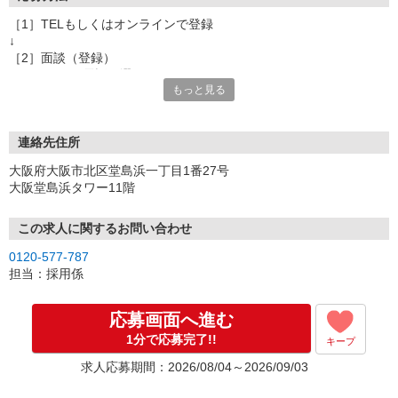
［1］TELもしくはオンラインで登録
↓
［2］面談（登録）
オンラインor電話お選び頂けます
もっと見る
★所要時間：30分〜1時間
★ご希望や入社日の相談などお聞かせください
↓
［3］お仕事の紹介
連絡先住所
ご応募頂いたお仕事の詳しい説明
大阪府大阪市北区堂島浜一丁目1番27号
ご希望条件に合うお仕事があればその他のお仕事もご紹介
大阪堂島浜タワー11階
↓
［4］お仕事決定
就業にあたっての手続きを行います。
この求人に関するお問い合わせ
↓
0120-577-787
［5］お仕事スタート
担当：採用係
出勤初日は営業担当が同行するので
ご安心くださいね。
応募画面へ進む
1分で応募完了!!
キープ
※ご応募のタイミングによっては募集が終了している場合もござい
ます。予めご了承ください。
求人応募期間：2026/08/04～2026/09/03
お仕事番号（ES26-0606645）