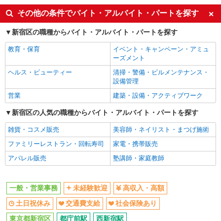
未経験歓迎
高収入・高額
その他の条件でバイト・アルバイト・パートを探す
土日祝休み
交通費支給
新宿区の職種からバイト・アルバイト・パートを探す
社会保険あり
教育・保育
イベント・キャンペーン・アミュ
同じ職種から求人を探す
ーズメント
オフィスワーク・事務
ヘルス・ビューティー
清掃・警備・ビルメンテナンス・
設備管理
一般・営業事務
営業
建築・設備・アクティブワーク
同じ特徴から求人を探す
新宿区の人気の職種からバイト・アルバイト・パートを探す
未経験歓迎
土日祝休み
雑貨・コスメ販売
美容師・ネイリスト・まつげ施術
交通費支給
社会保険あり
ファミリーレストラン・回転寿司
家電・携帯販売
アパレル販売
塾講師・家庭教師
一般・営業事務
未経験歓迎
高収入・高額
土日祝休み
交通費支給
社会保険あり
東京都新宿区
都庁前駅
西新宿駅