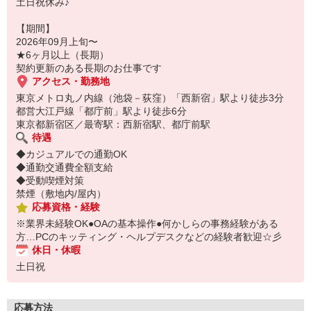
土日祝休み♪
【期間】
2026年09月上旬〜
★6ヶ月以上（長期）
契約更新のある長期のお仕事です
アクセス・勤務地
東京メトロ丸ノ内線（池袋－荻窪）「西新宿」駅より徒歩3分
都営大江戸線「都庁前」駅より徒歩6分
東京都新宿区／最寄駅：西新宿駅、都庁前駅
待遇
◆カジュアルでの通勤OK
◆通勤交通費全額支給
◆受動喫煙対策
禁煙（敷地内/屋内）
応募資格・経験
※業界未経験OK●OAの基本操作●何かしらの事務経験がある
方…PCのキッティング・ヘルプデスクなどの経験者歓迎☆彡
休日・休暇
土日祝
応募方法