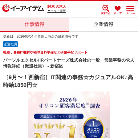
関東
の求人
▼エリア変更
仕事情報
企業情報
更新日：2026/08/04 ※更新日時点の最新情報です
派遣社員
職種：各種IT機材や物理資料準備など研修手配サポート
パーソルエクセルHRパートナーズ株式会社の一般・営業事務の求人
情報詳細（派遣社員） - 新宿区
［9月〜！西新宿］IT関連の事務☆カジュアルOK♪高
時給1850円☆