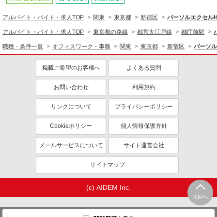
アルバイト・バイト・求人TOP
関東
東京都
新宿区
パーソルエクセル
アルバイト・バイト・求人TOP
東京都の路線
都営大江戸線
都庁前駅
職種・条件一覧
オフィスワーク・事務
関東
東京都
新宿区
パーソル
掲載ご希望のお客様へ
よくある質問
お問い合わせ
利用規約
リンクについて
プライバシーポリシー
Cookieポリシー
個人情報保護方針
メールサービスについて
サイト運営会社
サイトマップ
(c) AIDEM Inc.
TOPへ