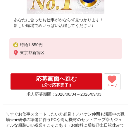
あなたに合ったお仕事がかならず見つかります！
新しい職場でめいっぱい活躍してください♪
時給1,850円
東京都新宿区
応募画面へ進む
1分で応募完了!!
キープ
求人応募期間：2026/08/04～2026/09/03
＼すぐお仕事スタートしたい方必見！／ハケン仲間も活躍中の職
場☆★研修の準備に伴うPCや周辺機材のセットアップ◎カジュ
アルな服装OK♪残業そこそこあり→お給料に反映◎土日祝休みで
疲れを持ち越さない♪業界TOPクラスのパナソニック健保年間保