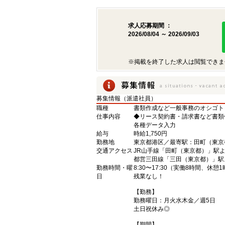
求人応募期間 ：
2026/08/04 ～ 2026/09/03
※掲載を終了した求人は閲覧できま
募集情報（派遣社員）
職種
書類作成など一般事務のオシゴト
仕事内容
◆リース契約書・請求書など書類
各種データ入力
給与
時給1,750円
勤務地
東京都港区／最寄駅：田町（東京
交通アクセス
JR山手線「田町（東京都）」駅よ
都営三田線「三田（東京都）」駅
勤務時間・曜
8:30〜17:30（実働8時間、休憩
日
残業なし！
【勤務】
勤務曜日：月火水木金／週5日
土日祝休み◎
【期間】