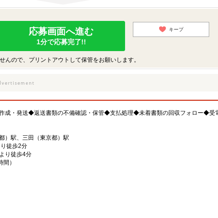
応募画面へ進む
キープ
1分で応募完了!!
せんので、プリントアウトして保管をお願いします。
作成・発送◆返送書類の不備確認・保管◆支払処理◆未着書類の回収フォロー◆受
都）駅、三田（東京都）駅
り徒歩2分
より徒歩4分
1時間）