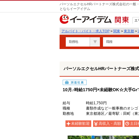
パーソルエクセルHRパートナーズ株式会社の一般・
とならイーアイデム
エ
関東
アルバイト・バイト・求人TOP
>
関東
>
東京都
>
勤務地
職種
パーソルエクセルHRパートナーズ株
派遣社員
10月♪時給1750円×未経験OK☆大手G
給与
時給1,750円
職種
書類作成など一般事務のオシゴ
勤務地
東京都港区／最寄駅：田町（東
未経験歓迎
高収入・高額
土日