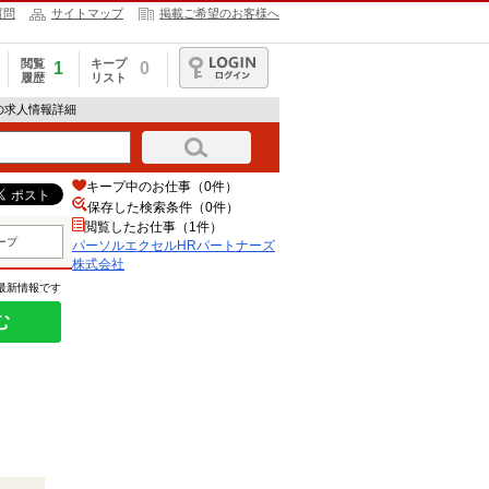
質問
サイトマップ
掲載ご希望のお客様へ
閲覧
キープ
1
0
履歴
リスト
ログイン
の求人情報詳細
キープ中のお仕事（0件）
保存した検索条件（
0
件）
閲覧したお仕事（1件）
ープ
パーソルエクセルHRパートナーズ
株式会社
の最新情報です
む