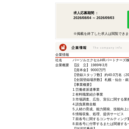
求人応募期間 ：
2026/08/04 ～ 2026/09/03
※掲載を終了した求人は閲覧できま
企業情報
社名
パーソルエクセルHRパートナーズ
企業概要
【設 立】 1989年3月
【資本金】 9000万円
【登録スタッフ数】 約40.0万名（2
【全国登録場所数】 札幌・仙台・
【事業概要】
1.労働者派遣事業
2.有料職業紹介事業
3.市場調査、広告、宣伝に関する
4.請負業務全般
5.人材の育成、能力開発、技能向
6.情報収集、処理、提供サービス
7.前各号に関するコンサルティン
8.前各号に付帯するまたは関連する
【許認可番号】