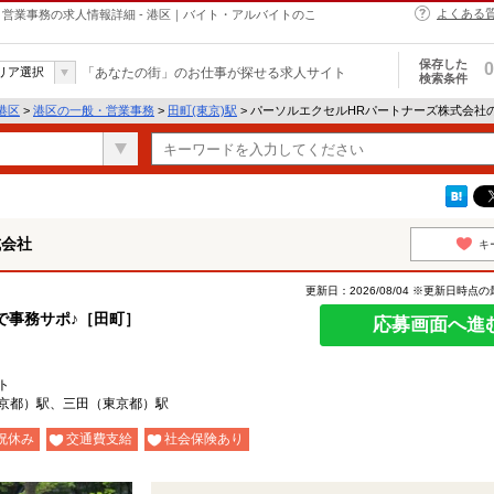
よくある
営業事務の求人情報詳細 - 港区｜バイト・アルバイトのこ
保存した
0
リア選択
「あなたの街」のお仕事が探せる求人サイト
検索条件
港区
>
港区の一般・営業事務
>
田町(東京)駅
> パーソルエクセルHRパートナーズ株式会社
式会社
キ
更新日：2026/08/04 ※更新日時点
rで事務サポ♪［田町］
応募画面へ進
ト
京都）駅、三田（東京都）駅
祝休み
交通費支給
社会保険あり