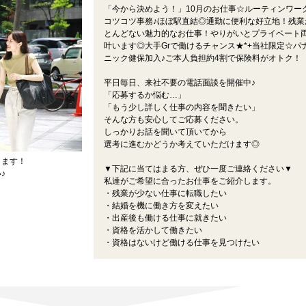
「今から決めよう！」10月のお仕事☆ルーティンワー
コツコツ事務♪ほぼ駅直結◎通勤に便利な好立地！残業
とんどない魅力的なお仕事！やりがいとプライベート
叶います◎大手Grで働けるチャンス★*+当社限定☆パ
ニック健保加入♪ご本人負担約4割で保険料がオトク！
平日毎日、来社不要の電話面談を開催中♪
「応募するか悩む…」
「もう少し詳しく仕事の内容を聞きたい」
そんな方も安心してご応募ください。
しっかりお話を聞いて頂いてから
選考に進むかどうか考えていただけます◎
ります！
▼下記に当てはまる方、ぜひ一度ご連絡ください▼
♪
私達がご希望に合ったお仕事をご紹介します。
・残業が少ない仕事に転職したい
・結婚を機に働き方を変えたい
・出産後も働ける仕事に就きたい
・資格を活かして働きたい
・資格はないけど働ける仕事を見つけたい