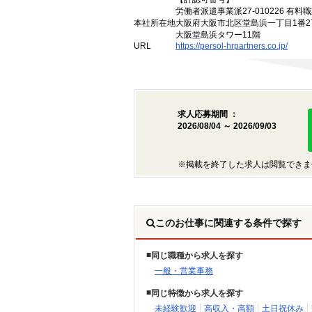
労働者派遣事業派27-010226 有料職
本社所在地
大阪府大阪市北区堂島浜一丁目1番2
大阪堂島浜タワー11階
URL
https://persol-hrpartners.co.jp/
求人応募期間 ：
2026/08/04 ～ 2026/09/03
※掲載を終了した求人は閲覧できま
このお仕事に関連する条件で探す
同じ職種から求人を探す
一般・営業事務
同じ特徴から求人を探す
未経験歓迎
高収入・高額
土日祝休み