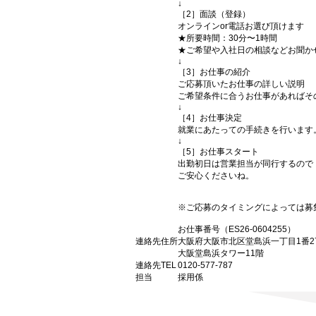
↓
［2］面談（登録）
オンラインor電話お選び頂けます
★所要時間：30分〜1時間
★ご希望や入社日の相談などお聞か
↓
［3］お仕事の紹介
ご応募頂いたお仕事の詳しい説明
ご希望条件に合うお仕事があればそ
↓
［4］お仕事決定
就業にあたっての手続きを行います
↓
［5］お仕事スタート
出勤初日は営業担当が同行するので
ご安心くださいね。
※ご応募のタイミングによっては募
お仕事番号（ES26-0604255）
連絡先住所
大阪府大阪市北区堂島浜一丁目1番2
大阪堂島浜タワー11階
連絡先TEL
0120-577-787
担当
採用係