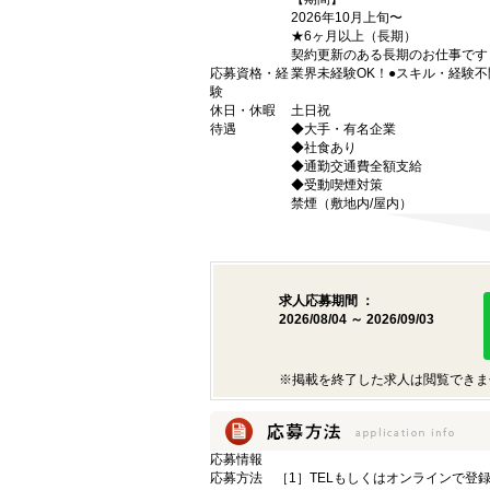
2026年10月上旬〜
★6ヶ月以上（長期）
契約更新のある長期のお仕事です
応募資格・経
業界未経験OK！●スキル・経験
験
休日・休暇
土日祝
待遇
◆大手・有名企業
◆社食あり
◆通勤交通費全額支給
◆受動喫煙対策
禁煙（敷地内/屋内）
求人応募期間 ：
2026/08/04 ～ 2026/09/03
※掲載を終了した求人は閲覧できま
応募情報
応募方法
［1］TELもしくはオンラインで登