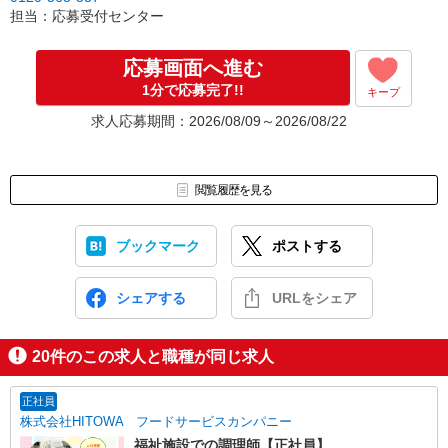
［3］面接実施。履歴書（写真貼付）をお持ちください。
担当：応募受付センター
面接では仕事内容や職場についてなど、気になることやご希望は
なんでもお聞かせくださいね。
↓
応募画面へ進む
［4］ 採用決定のご連絡。勤務開始日もお気軽にご相談ください。
1分で応募完了!!
キープ
【電話受付】
求人応募期間：2026/08/09～2026/08/22
10:00〜20:00 ※年末年始除く
閲覧履歴を見る
ブックマーク
ポストする
シェアする
URLをシェア
20
件のこの求人と職種が同じ求人
正社員
株式会社HITOWA フードサービスカンパニー
福祉施設での調理師【正社員】