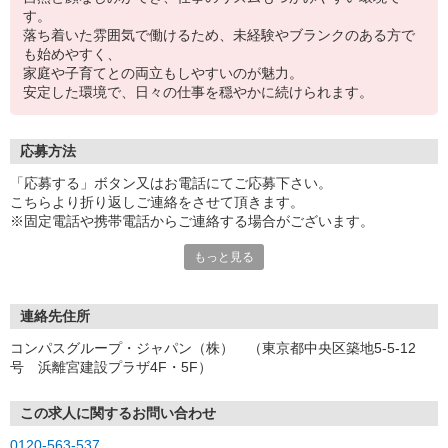
す。
落ち着いた雰囲気で働けるため、未経験やブランクのある方で
も始めやすく、
家庭や子育てとの両立もしやすいのが魅力。
安定した環境で、日々の仕事を穏やかに続けられます。
応募方法
「応募する」ボタン又はお電話にてご応募下さい。
こちらより折り返しご連絡をさせて頂きます。
※固定電話や携帯電話からご連絡する場合がございます。
もっと見る
【WEB応募受付後の流れ】
［1］「応募する」ボタンよりご応募下さい♪
↓
［2］携帯のショートメッセージ（SMS）に質問フォームをお送り
連絡先住所
させて頂きますので、
コンパスグループ・ジャパン（株） （東京都中央区築地5-5-12
メッセージに従ってご質問にご回答頂き、ご都合の良い面接日
号 浜離宮建設プラザ4F・5F）
程をご選択ください♪
※携帯電話番号の登録不備等、SMSが配信されない場合には別途ご
連絡させて頂きます。
この求人に関するお問い合わせ
↓
0120-563-537