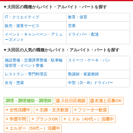
大田区の職種からバイト・アルバイト・パートを探す
副業・WワークOK
まかない・食事補助
IT・クリエイティブ
教育・保育
販売・接客サービス
営業
イベント・キャンペーン・アミュ
ドライバー・配達
ーズメント
大田区の人気の職種からバイト・アルバイト・パートを探す
施設警備・交通誘導警備・駐車輪
スイーツ・ケーキ・パン
場管理・イベント警備
レストラン・専門料理店
塾講師・家庭教師
弁当・惣菜
中型（2t・4t）ドライバー
調理・調理補助・調理師
入社日応相談
友達と応募OK
女性活躍中
主婦・主夫歓迎
フリーター歓迎
学歴不問
ブランクOK
ミドル（40代～）活躍中
エルダー（50代～）活躍中