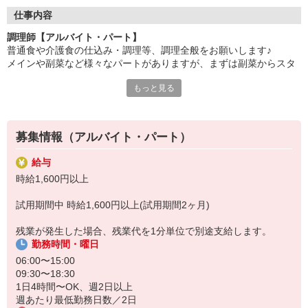
●20代〜50代の幅広い年代のスタッフが活躍中
仕事内容
主婦(夫)・フリーター・学生の方等、幅広い年代のスタッフが活
調理師【アルバイト・パート】
躍中
普通食や介護食の仕込み・調理等、調理全般をお願いします♪
メインや副菜など様々なパートがありますが、まずは副菜からスタ
●安心の教育体制
ート。
入社後は先輩たちが優しくフォローしながら進めますので、
もっと見る
安心してお仕事を始められます。
《主なお仕事内容》
・仕込み
【会社について】
→食材の仕分けや計量、カット等、
給食受託の外資系大手企業、コンパスグループ・ジャパン。
募集情報（アルバイト・パート）
介護食では刻み・ペーストといった形態加工もございます。
全国約1,500ヵ所で「コントラクトフードサービス」を展開して
・盛り付け
います
給与
・配膳下膳・食器洗浄等
時給1,600円以上
レシピやメニューもきちんとあるので、未経験・ブランクがある方
も安心♪
試用期間中 時給1,600円以上(試用期間2ヶ月)
《お仕事のやりがいについて》
残業が発生した場合、残業代を1分単位で別途支給します。
ホームにはお食事を楽しみに生活されているご入居者様が多く、
勤務時間・曜日
季節感のあるメニュー開発等にも心を配っております。
ご入居者様からの「ありがとう」や「おいしかったよ」といった声
06:00〜15:00
を
09:30〜18:30
直接聞ける環境を理由にお仕事を選んだ方も多くいらっしゃいま
1日4時間〜OK、週2日以上
す。
週あたり最低勤務日数／2日