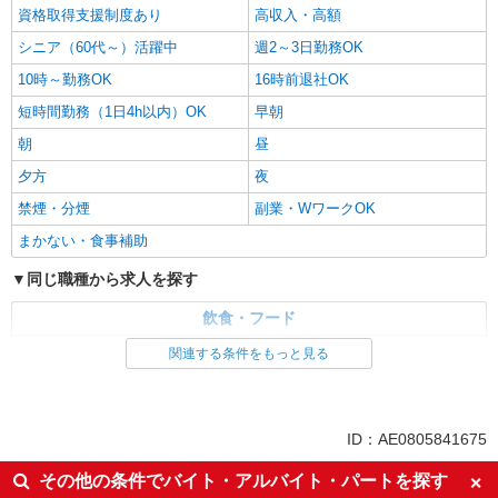
資格取得支援制度あり
高収入・高額
シニア（60代～）活躍中
週2～3日勤務OK
10時～勤務OK
16時前退社OK
短時間勤務（1日4h以内）OK
早朝
朝
昼
夕方
夜
禁煙・分煙
副業・WワークOK
まかない・食事補助
同じ職種から求人を探す
飲食・フード
調理・調理補助・調理師
関連する条件をもっと見る
同じ特徴から求人を探す
ミドル（40代～）活躍中
交通費支給
ID：AE0805841675
社会保険あり
社員登用あり
その他の条件でバイト・アルバイト・パートを探す
週2～3日勤務OK
短時間勤務（1日4h以内）OK