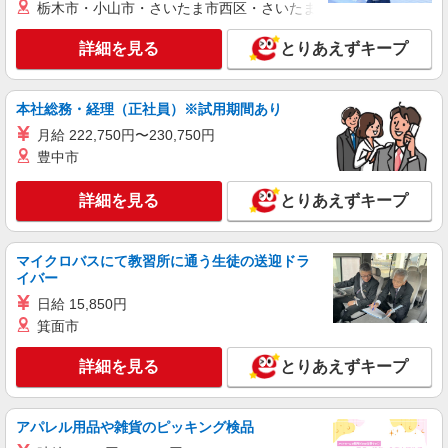
羽田イルリストランテトーキョー （東京都大
栃木市・小山市・さいたま市西区・さいたま市岩槻区・久喜市・
前職給与に応じて決定します。
田区羽田空港2丁目7番1号）
詳細を見る
とりあえずキープ
詳細を見る
キープ
本社総務・経理（正社員）※試用期間あり
アルバイト
パート
コンパスグループ・ジャパン株式会社 39559_p
月給 222,750円〜230,750円
豊中市
調理師【アルバイト・パート】
時給1,600円以上 試用期間中 時給1,600円以上
詳細を見る
(試用期間2ヶ月) 残業が発生した場合、残業代を1
とりあえずキープ
分単位で別途支給します。
はなことば大田中央 （東京都大田区中央8丁
目40番地5号）
マイクロバスにて教習所に通う生徒の送迎ドラ
イバー
詳細を見る
キープ
日給 15,850円
箕面市
正社員
コンパスグループ・ジャパン株式会社 21557_f
詳細を見る
とりあえずキープ
調理師責任者【正社員】
月給30万円〜38万円 試用期間中 月給30万円〜
38万円(試用期間3ヶ月) 残業が発生した場合、残業
アパレル用品や雑貨のピッキング検品
代を1分単位で別途支給します。 ※給与は経験や
羽田グランドエール （東京都大田区羽田空港