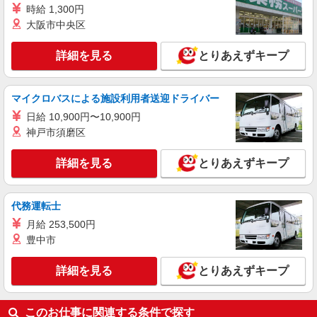
時給 1,300円
詳細を見る
キープ
大阪市中央区
アルバイト
パート
詳細を見る
とりあえずキープ
コンパスグループ・ジャパン株式会社 21258_p
調理補助【アルバイト・パート】
マイクロバスによる施設利用者送迎ドライバー
時給1,300円以上 試用期間中 時給1,300円以上
(試用期間2ヶ月) 残業が発生した場合、残業代を1
日給 10,900円〜10,900円
分単位で別途支給します。
神戸市須磨区
キヤノン本社Ｈ棟店 （東京都大田区下丸子3-
30-2 キヤノン株式会社本社H棟）
詳細を見る
とりあえずキープ
詳細を見る
キープ
代務運転士
アルバイト
パート
コンパスグループ・ジャパン株式会社 39408_p
月給 253,500円
調理師【アルバイト・パート】
豊中市
時給1,600円以上 試用期間中 時給1,600円以上
(試用期間2ヶ月) 残業が発生した場合、残業代を1
詳細を見る
とりあえずキープ
分単位で別途支給します。
くらら西馬込 （東京都大田区西馬込1-29-
12）
このお仕事に関連する条件で探す