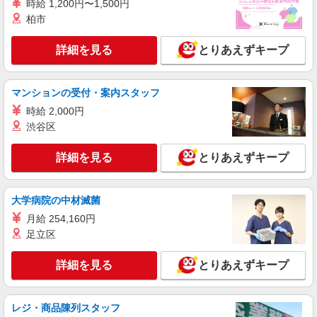
時給 1,200円〜1,500円
前職給与に応じて決定します。
2丁目7番1号）
柏市
詳細を見る
キープ
詳細を見る
とりあえずキープ
アルバイト
パート
そんぽの家 大森西
マンションの受付・案内スタッフ
調理補助スタッフ
時給 2,000円
時給1360円〜1510円 ※経験等による ★早朝時
渋谷区
給設定あり ★希望収入がありましたら、ご相談い
ただければ希望条件に合うかの確認もいたしま
東京都大田区大森西7-6-30
詳細を見る
とりあえずキープ
す。 ★時間外手当別途支給 ★上記金額は働きがい
向上手当を含みます。 ★働きがい向上手当※26年
詳細を見る
キープ
6月改定（地域により異なる） 社会保険加入者
は更に＋50円
大学病院の中材滅菌
アルバイト
パート
月給 254,160円
コンパスグループ・ジャパン株式会社 21556_p
足立区
調理員【アルバイト・パート】
時給1,500円以上 試用期間中 時給1,500円以上
詳細を見る
とりあえずキープ
(試用期間2ヶ月) 残業が発生した場合、残業代を1
分単位で別途支給します。
羽田イルリストランテトーキョー （東京都大
田区羽田空港2丁目7番1号）
レジ・商品陳列スタッフ