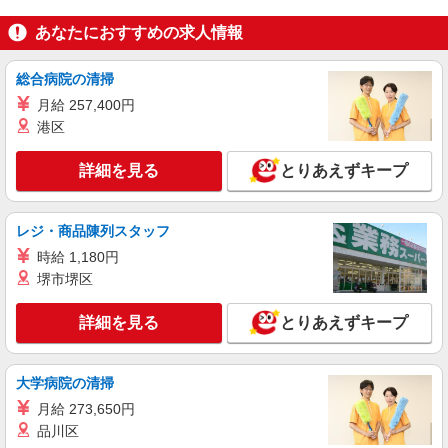
(試用期間2ヶ月) 残業が発生した場合、残業代を1
分単位で別途支給します。
キヤノン本社Ｂ棟店 （東京都大田区下丸子3-
あなたにおすすめの求人情報
30-2 キヤノン株式会社本社内）
総合病院の清掃
詳細を見る
キープ
月給 257,400円
港区
アルバイト
パート
コンパスグループ・ジャパン株式会社 39495_p
詳細を見る
とりあえずキープ
調理補助【アルバイト・パート】
時給1,300円以上 試用期間中 時給1,300円以上
(試用期間2ヶ月) 残業が発生した場合、残業代を1
レジ・商品陳列スタッフ
分単位で別途支給します。
医療法人横浜未来 大田池上病院 （東京都大
時給 1,180円
田区池上2-7-10）
堺市堺区
詳細を見る
キープ
詳細を見る
とりあえずキープ
アルバイト
パート
コンパスグループ・ジャパン株式会社 39306_p
大学病院の清掃
調理員【アルバイト・パート】
月給 273,650円
時給1,500円以上 試用期間中 時給1,500円以上
品川区
(試用期間2ヶ月) 残業が発生した場合、残業代を1