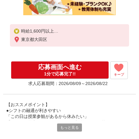
時給1,600円以上
東京都大田区
試用期間中 時給1,600円以上(試用期間2ヶ月)
残業が発生した場合、残業代を1分単位で別途支給し
ます。
応募画面へ進む
1分で応募完了!!
キープ
求人応募期間：2026/08/09～2026/08/22
【おススメポイント】
●シフトの融通が利きやすい
「この日は授業参観があるから休みたい」
「その日は予定があるのでシフトを調整したい」等
もっと見る
家庭や趣味の都合にも柔軟に対応しますので、お気軽にご相談く
ださい