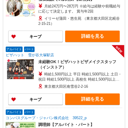
月給24万円〜28万円 ※給与は経験や前職給与
に応じて決定します。 賞与年2回
イリーゼ蒲田・悠生苑 （東京都大田区北糀谷
2-15-21）
詳細を見る
キープ
NEW
アルバイト
パート
ピザハット 雪が谷大塚駅店
未経験OK！ピザハットピザメイクスタッフ
（インストア）
時給1,500円以上 平日 時給1,500円以上 土日・
祝日 時給1,500円以上 高校生 時給1,500円以上
※2026年12月1日より通常時給に戻ります。詳細
東京都大田区南雪谷2-2-16
はご面接時にご確認ください。
詳細を見る
キープ
アルバイト
パート
コンパスグループ・ジャパン株式会社 39522_p
調理師【アルバイト・パート】