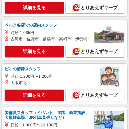
分単位で別途支給します。
グランダ多摩川・大田 （東京都大田区矢口2
詳細を見る
とりあえずキープ
丁目8-10）
詳細を見る
キープ
ベルク各店での店内スタッフ
時給 1,065円
アルバイト
パート
古河市・佐野市・前橋市・高崎市・伊勢崎市・太田市・館林市・
コンパスグループ・ジャパン株式会社 39275_p
調理師【アルバイト・パート】
詳細を見る
とりあえずキープ
時給1,600円以上 試用期間中 時給1,600円以上
(試用期間2ヶ月) 残業が発生した場合、残業代を1
分単位で別途支給します。
グランダ大森山王 （東京都大田区山王1-40-
ビルの清掃スタッフ
22）
時給 1,200円〜1,200円
大阪市北区
詳細を見る
キープ
詳細を見る
とりあえずキープ
正社員
コンパスグループ・ジャパン株式会社 21556_f
調理師【正社員】
警備員スタッフ（イベント、道路、商業施設、
大型駐車場、JR列車見張りなど）
月給28万円〜38万円 試用期間中 月給28万円〜
38万円(試用期間3ヶ月) 残業が発生した場合、残業
日給 11,000円〜12,100円
代を1分単位で別途支給します。 ※給与は経験や