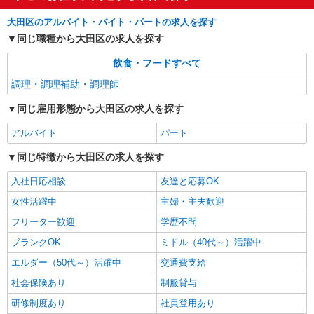
詳細を見る
キープ
大田区のアルバイト・バイト・パートの求人を探す
同じ職種から大田区の求人を探す
アルバイト
パート
コンパスグループ・ジャパン株式会社 21549_p
飲食・フードすべて
調理員【アルバイト・パート】
調理・調理補助・調理師
時給1,400円以上 試用期間中 時給1,400円以上
(試用期間2ヶ月) 残業が発生した場合、残業代を1
同じ雇用形態から大田区の求人を探す
分単位で別途支給します。
羽田空港内「デルタ スカイクラブ」 （東京
アルバイト
パート
都大田区羽田空港2-6-5 羽田空港第3ターミナ
ル）
同じ特徴から大田区の求人を探す
詳細を見る
キープ
入社日応相談
友達と応募OK
女性活躍中
主婦・主夫歓迎
フリーター歓迎
学歴不問
ブランクOK
ミドル（40代～）活躍中
エルダー（50代～）活躍中
交通費支給
社会保険あり
制服貸与
研修制度あり
社員登用あり