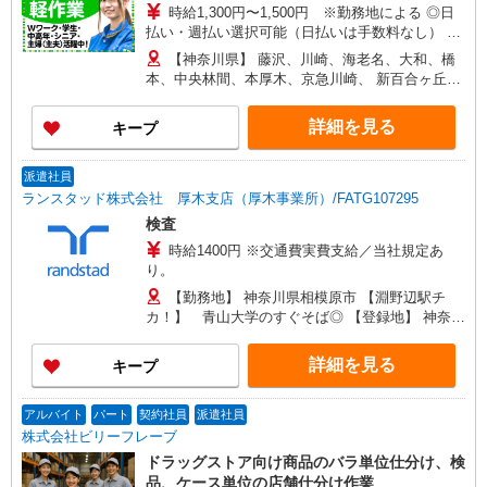
時給1,300円〜1,500円 ※勤務地による ◎日
払い・週払い選択可能（日払いは手数料なし） ◎
残業手当、リーダー手当、深夜手当あり！
【神奈川県】 藤沢、川崎、海老名、大和、橋
本、中央林間、本厚木、京急川崎、 新百合ヶ丘、
平塚、辻堂、相模大野、茅ヶ崎、武蔵新城、淵野
辺、他 他にも一都三県各地にあり。ご希望をお聞
詳細を見る
キープ
かせください。 ☆送迎バス有／バイク・自転車通
勤OKなどの勤務地もアリ
派遣社員
ランスタッド株式会社 厚木支店（厚木事業所）/FATG107295
検査
時給1400円 ※交通費実費支給／当社規定あ
り。
【勤務地】 神奈川県相模原市 【淵野辺駅チ
カ！】 青山大学のすぐそば◎ 【登録地】 神奈川
県厚木市旭町1-2-1日本生命本厚木ビル6F ※上記
は登録場所となります
詳細を見る
キープ
アルバイト
パート
契約社員
派遣社員
株式会社ビリーフレーブ
ドラッグストア向け商品のバラ単位仕分け、検
品、ケース単位の店舗仕分け作業