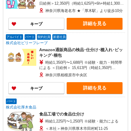
日給例＞12,350円（時給1,625円×6h+時給1,300円
×2h） ＜月給例＞271,700円（日給12,350円×22
神奈川県海老名市 ★「厚木駅」より徒歩10分
日）
詳細を見る
キープ
アルバイト
パート
契約社員
派遣社員
株式会社ビリーフレーブ
Amazon通販商品の検品･仕分け･棚入れ･ピッ
キング･梱包
時給1,350円〜1,688円 ※経験・能力・時間帯
による ＜日給例＞ 15,613円（時給1,350円
×3.75h+時給1,688円×6.25h）
神奈川県相模原市中央区
詳細を見る
キープ
パート
株式会社厚木食品
食品工場での食品仕分け
時給1,225円〜1,250円 ※経験・能力による
＜本社＞神奈川県厚木市田村町11-25