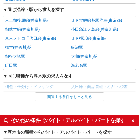
詳細を見る
キープ
同じ沿線・駅から求人を探す
アルバイト
パート
京王相模原線(神奈川県)
ＪＲ常磐線各駅停車(東京都)
株式会社バイトレ（ADM810122GT17）
相鉄本線(神奈川県)
小田急江ノ島線(神奈川県)
久しぶりのお仕事に｜座ってできるモクモク軽
作業
東京メトロ千代田線(東京都)
ＪＲ横浜線(東京都)
時給1402円〜時給1600円（就業先により異な
橋本(神奈川)駅
綾瀬駅
る）
相模大塚駅
大和(神奈川)駅
神奈川県厚木市
町田駅
海老名駅
詳細を見る
キープ
同じ職種から厚木駅の求人を探す
派遣社員
梱包・仕分け・ピッキング
入出庫・商品管理・検品・検査
ランスタッド株式会社 厚木支店（厚木事業所）/FATG107160
関連する条件をもっと見る
同じ雇用形態から厚木駅の求人を探す
仕分け・ピッキング・梱包
時給1300円 ※交通費実費支給／当社規定あ
アルバイト
パート
り。
契約社員
派遣社員
神奈川県厚木市酒井 ＜マイカー通勤OK◎＞駐
その他の条件でバイト・アルバイト・パートを探す
車場もあり♪
同じ特徴から厚木駅の求人を探す
厚木市の職種からバイト・アルバイト・パートを探す
詳細を見る
入社日応相談
即日勤務OK