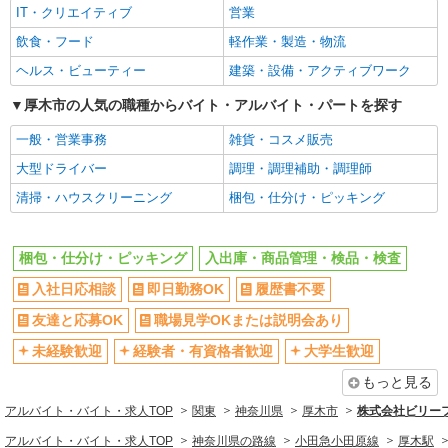
キープ
IT・クリエイティブ
営業
履歴書不要
友達と応募OK
飲食・フード
軽作業・製造・物流
派遣社員
職場見学OKまたは説明会あり
未経験歓迎
ランスタッド株式会社 厚木支店（厚木事業所）/FATG107314
ヘルス・ビューティー
建築・設備・アクティブワーク
経験者・有資格者歓迎
大学生歓迎
検品
厚木市の人気の職種からバイト・アルバイト・パートを探す
時給1500円 ※月収例25.2万円（残業等含む収
新卒・第二新卒歓迎
主婦・主夫歓迎
入例） 月収例：252000円＝1500円×8時間×21日勤
一般・営業事務
雑貨・コスメ販売
フリーター歓迎
学歴不問
務の場合＋残業代、交通費別途支給 ※交通費実費
神奈川県厚木市下荻野 車・バイク・自転車通
支給／当社規定あり。
大型ドライバー
調理・調理補助・調理師
ブランクOK
ミドル（40代～）活躍中
勤OK
清掃・ハウスクリーニング
梱包・仕分け・ピッキング
エルダー（50代～）活躍中
高収入・高額
詳細を見る
キープ
日払い
週払い
梱包・仕分け・ピッキング
入出庫・商品管理・検品・検査
給与前払いOK
完全週休2日制
派遣社員
ランスタッド株式会社 厚木支店（厚木事業所）/FATG107283
土日祝休み
入社日応相談
即日勤務OK
時間固定シフト制
履歴書不要
仕分け・ピッキング・梱包
髪型・髪色自由
髭（ひげ）OK
友達と応募OK
職場見学OKまたは説明会あり
時給1379円 ※交通費実費支給／当社規定あ
ピアスOK
禁煙・分煙
り。
未経験歓迎
経験者・有資格者歓迎
大学生歓迎
【勤務地】 神奈川県相模原市中央区田名 ＼橋
バイク通勤OK
残業少なめ（月20h未満）
もっと見る
本駅から送迎バス利用可能◎／ 【登録地】 神奈川
交通費支給
社会保険あり
県厚木市旭町1-2-1日本生命本厚木ビル6F ※上記
アルバイト・バイト・求人TOP
関東
神奈川県
厚木市
株式会社ビリー
は登録場所となります
詳細を見る
キープ
同じ職種から求人を探す
アルバイト・バイト・求人TOP
神奈川県の路線
小田急小田原線
厚木駅