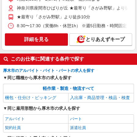
「古淵駅」より徒歩20分 【登録地】 神奈川県厚
木市旭町1-2-1日本生命本厚木ビル6F ※上記は登
神奈川県座間市ひばりが丘 ★最寄り「さがみ野駅」より徒歩1
詳細を見る
キープ
録場所となります
★最寄り「さがみ野駅」より徒歩10分
派遣社員
8:30〜17:30（実働8h・休憩1h） ※週5日勤務・時間固定シ
ランスタッド株式会社 厚木支店（厚木事業所）/FATG107361
仕分け・ピッキング・梱包
詳細を見る
とりあえずキープ
時給1800円 月収例:302400円＝1800円×8時間
×21日勤務の場合＋残業代、交通費別途支給 ※交
通費実費支給／当社規定あり。
神奈川県厚木市飯山南 車・バイク・自転車通
このお仕事に関連する条件で探す
勤OK！
厚木市のアルバイト・バイト・パートの求人を探す
詳細を見る
キープ
同じ職種から厚木市の求人を探す
軽作業・製造・物流すべて
派遣社員
ランスタッド株式会社 厚木支店（厚木事業所）/FATG107360
梱包・仕分け・ピッキング
入出庫・商品管理・検品・検査
仕分け・ピッキング・梱包
同じ雇用形態から厚木市の求人を探す
時給1450円 ▼22~5時は深夜手当込で1813
円！！ ▼残業＆時間外手当は別途支給！ ※交通
アルバイト
パート
費実費支給／当社規定あり。上限4万円まで／月
【勤務地】 相模原市緑区大山町 ＜駅チカ！
契約社員
派遣社員
＞ 大手ショッピングモールの目の前！ 【登録
地】 神奈川県厚木市旭町1-2-1日本生命本厚木ビル