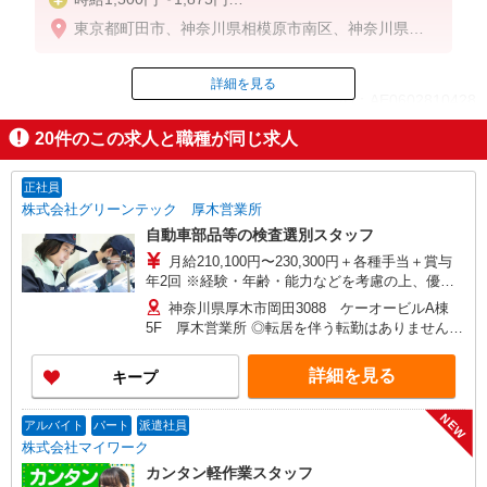
※経験・能力による
東京都町田市、神奈川県相模原市南区、神奈川県厚
木市、神奈川県海老名市、神奈川県座間市、神奈川
県綾瀬市
詳細を見る
ID：AE0602810428
20
件のこの求人と職種が同じ求人
掲載期間終了
正社員
株式会社グリーンテック 厚木営業所
自動車部品等の検査選別スタッフ
月給210,100円〜230,300円＋各種手当＋賞与
年2回 ※経験・年齢・能力などを考慮の上、優遇
いたします。 ※残業代は別途全額支給します。
神奈川県厚木市岡田3088 ケーオービルA棟
【年収例】 3,090,240円（リーダー職／入社2年6
5F 厚木営業所 ◎転居を伴う転勤はありません。
カ月／残業なし） 3,493,730円（リーダー職／入
◎マイカー・バイク通勤OK！（無料駐車場完備）
社2年6カ月／月20h残業あり）
詳細を見る
キープ
NEW
アルバイト
パート
派遣社員
株式会社マイワーク
カンタン軽作業スタッフ