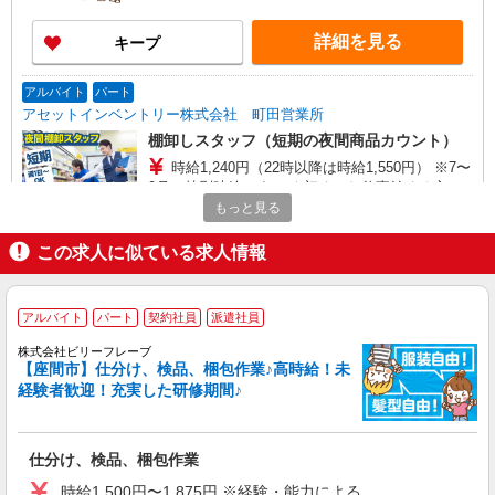
詳細を見る
キープ
アルバイト
パート
アセットインベントリー株式会社 町田営業所
棚卸しスタッフ（短期の夜間商品カウント）
時給1,240円（22時以降は時給1,550円） ※7〜
9月の特別時給です！ ★初めてお仕事始める方に
出勤インセンティブあり！ 初日出勤日と出勤5日
もっと見る
東京都町田市、神奈川県相模原市、大和市、海
目に各5,000円支給♪（規定有） ＼日払いOK／ 急
老名市、綾瀬市、及びその周辺 ※基本直行直帰 ※
な出費の時も安心♪ 働いた分を給料日前に受け取
この求人に似ている求人情報
日によって店舗は異なります。 ※場所により社用
れます！
車送迎あり
詳細を見る
キープ
アルバイト
パート
契約社員
派遣社員
派遣社員
株式会社ビリーフレーブ
ランスタッド株式会社 厚木支店（厚木事業所）/FATG107302
【座間市】仕分け、検品、梱包作業♪高時給！未
仕分け・ピッキング・梱包
経験者歓迎！充実した研修期間♪
時給1400円 【月収例：235200円＋残業代】※
時給1400円×8時間×21日勤務の場合 ※交通費実費
支給／当社規定あり。
【勤務地】 神奈川県相模原市 【バイク、自転
仕分け、検品、梱包作業
車通勤OK】 横浜線「淵野辺駅」より徒歩15分／
時給1,500円〜1,875円 ※経験・能力による