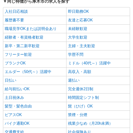
同じ特徴から厚木市の求人を探す
6F ※上記は登録場所となります
詳細を見る
キープ
入社日応相談
即日勤務OK
派遣社員
履歴書不要
友達と応募OK
ランスタッド株式会社 厚木支店（厚木事業所）/FATG107186
職場見学OKまたは説明会あり
未経験歓迎
仕分け・ピッキング・梱包
経験者・有資格者歓迎
大学生歓迎
時給1600円 ※交通費実費支給／当社規定あ
り。
新卒・第二新卒歓迎
主婦・主夫歓迎
神奈川県厚木市酒井 【車・バイク・自転車
フリーター歓迎
学歴不問
OK】本厚木駅から車で10分
ブランクOK
ミドル（40代～）活躍中
詳細を見る
キープ
エルダー（50代～）活躍中
高収入・高額
日払い
週払い
派遣社員
給与前払いOK
完全週休2日制
ランスタッド株式会社 厚木支店（厚木事業所）/FATG107281
仕分け・ピッキング・梱包
土日祝休み
時間固定シフト制
時給1500円 【1日あたりの収入例】7875円
髪型・髪色自由
髭（ひげ）OK
※1500円×5時間（22時〜は時給1875円） ※交通
ピアスOK
費実費支給／当社規定あり。
禁煙・分煙
神奈川県厚木市飯山南 【車、バイク、自転車
通勤可】 小田急線「本厚木駅」より車20分
バイク通勤OK
残業少なめ（月20h未満）
交通費支給
社会保険あり