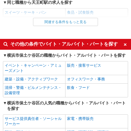
同じ職種から天王町駅の求人を探す
スイーツ・ケーキ・パン
食品・試食販売
関連する条件をもっと見る
同じ雇用形態から天王町駅の求人を探す
アルバイト
パート
同じ特徴から天王町駅の求人を探す
その他の条件でバイト・アルバイト・パートを探す
入社日応相談
未経験歓迎
横浜市保土ケ谷区の職種からバイト・アルバイト・パートを探す
大学生歓迎
女性活躍中
イベント・キャンペーン・アミュ
販売・接客サービス
主婦・主夫歓迎
フリーター歓迎
ーズメント
ブランクOK
週2～3日勤務OK
建築・設備・アクティブワーク
オフィスワーク・事務
時間固定シフト制
夕方
清掃・警備・ビルメンテナンス・
飲食・フード
設備管理
禁煙・分煙
扶養内勤務OK
横浜市保土ケ谷区の人気の職種からバイト・アルバイト・パート
残業ほぼなし
副業・WワークOK
を探す
転勤なし
交通費支給
サービス提供責任者・ソーシャル
家電・携帯販売
社割・特典あり
制服貸与
ワーカー
研修制度あり