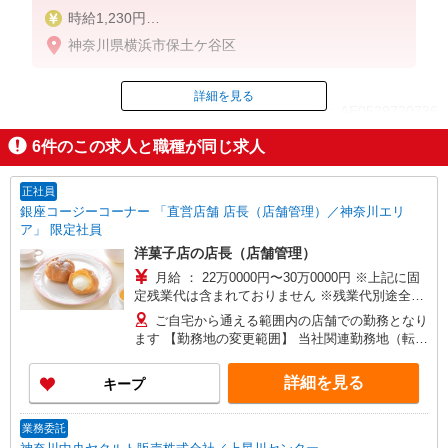
時給1,230円
※土日祝 時給1,330円
神奈川県横浜市保土ケ谷区
詳細を見る
ID：AE0529720736
6
件のこの求人と職種が同じ求人
掲載期間終了
正社員
銀座コージーコーナー 「直営店舗 店長（店舗管理）／神奈川エリ
ア」 限定社員
洋菓子店の店長（店舗管理）
月給 ： 22万0000円〜30万0000円 ※上記に固
定残業代は含まれておりません ※残業代別途全額
支給 ※経験・スキル等を考慮の上でご提示します
ご自宅から通える範囲内の店舗での勤務となり
【手当】 ・時間外勤務手当、休日勤務手当、深夜
ます 【勤務地の変更範囲】 当社関連勤務地（転居
勤務手当 ・店舗勤務手当 ・職長手当（店長就任
を伴わない範囲）
後） ・通勤手当 【昇給】 昇給あり（4月） 【賞
詳細を見る
キープ
与】 年2回（7月・12月） ※試用期間6ヶ月を除く
業務委託