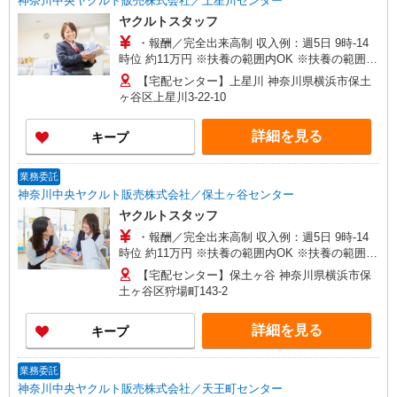
神奈川中央ヤクルト販売株式会社／上星川センター
ヤクルトスタッフ
・報酬／完全出来高制 収入例：週5日 9時-14
時位 約11万円 ※扶養の範囲内OK ※扶養の範囲を
超えた高収入も応相談 ・備考 働ける時間や環境に
【宅配センター】上星川 神奈川県横浜市保土
合わせて最大限に考慮します 働いた分はしっかり
ヶ谷区上星川3-22-10
稼げます！ ※研修期間（日給3,675円、3日間）
詳細を見る
キープ
業務委託
神奈川中央ヤクルト販売株式会社／保土ヶ谷センター
ヤクルトスタッフ
・報酬／完全出来高制 収入例：週5日 9時-14
時位 約11万円 ※扶養の範囲内OK ※扶養の範囲を
超えた高収入も応相談 ・備考 働ける時間や環境に
【宅配センター】保土ヶ谷 神奈川県横浜市保
合わせて最大限に考慮します 働いた分はしっかり
土ヶ谷区狩場町143-2
稼げます！ ※研修期間（日給3,675円、3日間）
詳細を見る
キープ
業務委託
神奈川中央ヤクルト販売株式会社／天王町センター