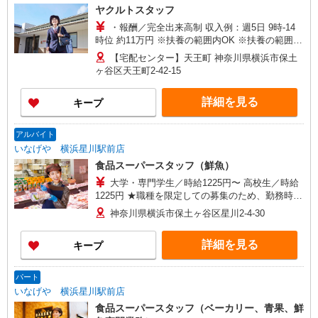
ヤクルトスタッフ
・報酬／完全出来高制 収入例：週5日 9時-14
時位 約11万円 ※扶養の範囲内OK ※扶養の範囲を
超えた高収入も応相談 ・備考 働ける時間や環境に
【宅配センター】天王町 神奈川県横浜市保土
合わせて最大限に考慮します 働いた分はしっかり
ヶ谷区天王町2-42-15
稼げます！ ※研修期間（日給3,675円、3日間）
詳細を見る
キープ
アルバイト
いなげや 横浜星川駅前店
食品スーパースタッフ（鮮魚）
大学・専門学生／時給1225円〜 高校生／時給
1225円 ★職種を限定しての募集のため、勤務時
間・曜日の項目をご確認ください。
神奈川県横浜市保土ヶ谷区星川2-4-30
詳細を見る
キープ
パート
いなげや 横浜星川駅前店
食品スーパースタッフ（ベーカリー、青果、鮮