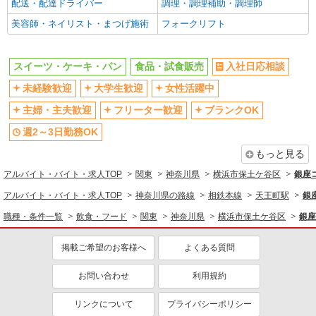
配送・配達ドライバー
調理・調理補助・調理師
同じ職種から求人を探す
美容師・ネイリスト・まつげ施術
フォークリフト
飲食・フード
スイーツ・ケーキ・パン
スイーツ・ケーキ・パン
食品・試食販売
入社日応相談
販売・接客サービス
未経験歓迎
大学生歓迎
女性活躍中
食品・試食販売
主婦・主夫歓迎
フリーター歓迎
ブランクOK
週2～3日勤務OK
同じ特徴から求人を探す
もっと見る
未経験歓迎
大学生歓迎
アルバイト・バイト・求人TOP
関東
神奈川県
横浜市保土ケ谷区
銀座
週2～3日勤務OK
扶養内勤務OK
アルバイト・バイト・求人TOP
神奈川県の路線
相鉄本線
天王町駅
銀
副業・WワークOK
交通費支給
職種・条件一覧
飲食・フード
関東
神奈川県
横浜市保土ケ谷区
銀座
掲載ご希望のお客様へ
よくある質問
お問い合わせ
利用規約
リンクについて
プライバシーポリシー