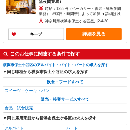
魚夜間業務）
時給：1288円（ベーカリー・青果・鮮魚夜間
業務） ※曜日・時間帯によって加算 ▼詳細は以下
の通り 日・祝日／時給125円増 17:00〜18:00／時
神奈川県横浜市保土ヶ谷区星川2-4-30
給100円増 18:00以降／時給200円増 ★学生以外の
長期希望の方はパート対象です。 ★職種を限定し
詳細を見る
キープ
ての募集のため、勤務時間・曜日の項目をご確認
ください。
このお仕事に関連する条件で探す
横浜市保土ケ谷区のアルバイト・バイト・パートの求人を探す
同じ職種から横浜市保土ケ谷区の求人を探す
飲食・フードすべて
スイーツ・ケーキ・パン
販売・接客サービスすべて
食品・試食販売
同じ雇用形態から横浜市保土ケ谷区の求人を探す
アルバイト
パート