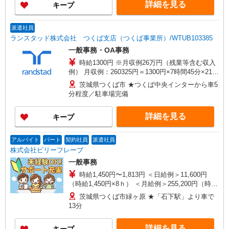
詳細を見る
キープ
派遣社員
ランスタッド株式会社 つくば支店（つくば事業所）/WTUB103385
一般事務・OA事務
時給1300円 ※月収例26万円（残業等含む収入
例） 月収例：260325円＝1300円×7時間45分×21日
勤務の場合＋残業代（1300円×1.25×30hの場合＝
茨城県つくば市 ★つくば中央インターから車5
48750円）、交通費別途支給 ※交通費実費支給／
分程度／駐車場完備
当社規定あり。
詳細を見る
キープ
アルバイト
パート
契約社員
派遣社員
株式会社ビリーフレーブ
一般事務
時給1,450円〜1,813円 ＜日給例＞11,600円
（時給1,450円×8ｈ） ＜月給例＞255,200円（時給
1,450円×8ｈ×22日） ※経験・能力等による
茨城県つくば市緑ヶ原 ★「石下駅」より車で
13分
詳細を見る