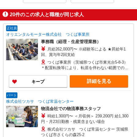
20
件のこの求人と職種が同じ求人
正社員
オリエンタルモーター株式会社 つくば事業所
事務職（経理・生産管理業務）
月給262,000円〜 ※経験等による ★昇給年1
回、賞与年2回支給
つくば事業所（茨城県つくば市東光台5-8-3）
＊配置転換等により、転居を伴わない範囲での転
勤の可能性があります 土浦事業所（茨城県土浦
市菅谷町1351-4）など
詳細を見る
キープ
パート
株式会社ツカサ つくば常温センター
物流会社での物流事務スタッフ
時給1,300円〜 ＜月収例＞ 239,200円 給1,300
円・月23日勤務・残業含まない場合
株式会社ツカサ つくば常温センター 茨城県
つくば市さくらの森25-2