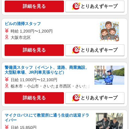
茨城県つくば市／最寄駅：つくば駅、研究学園
詳細を見る
とりあえずキープ
駅 ≪車通勤可≫ ●車通勤OK！無料駐車場あり
ます♪
詳細を見る
ビルの清掃スタッフ
キープ
時給 1,200円〜1,200円
派遣社員
大阪市北区
パーソルテンプスタッフ株式会社 東関東コーディネートセンター
（つくば）/26-0582577
詳細を見る
とりあえずキープ
［筑波山］接客経験ヒカル☆旅館受付×後方事
務サポートをおまかせ☆彡
時給1400円 ●モデル月収：235,200円（月21日
警備員スタッフ（イベント、道路、商業施設、
大型駐車場、JR列車見張りなど）
出勤の場合）＋残業代
茨城県つくば市／最寄駅：宮脇駅、下妻駅 ●
日給 11,000円〜12,100円
つくば駅から車で30分ほど♪ ≪車通勤可≫ ●ク
栃木市・小山市・さいたま市西区・さいたま市岩槻区・久喜市・
ルマ通勤OK！無料駐車場完備♪
詳細を見る
詳細を見る
キープ
とりあえずキープ
派遣社員
マイクロバスにて教習所に通う生徒の送迎ドラ
パーソルテンプスタッフ株式会社 東関東コーディネートセンター
イバー
（つくば）/26-0513941
日給 15,850円
病院での事務◆未経験OK◆キレイな環境◎