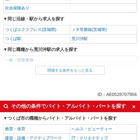
詳細を見る
キープ
社会保険あり
派遣社員
同じ沿線・駅から求人を探す
パーソルテンプスタッフ株式会社 東関東コーディネートセンター
（つくば）/26-0586950
つくばエクスプレス(茨城県)
ＪＲ常磐線(茨城県)
時間相談◎［旅館業界☆］対人スキルに磨きを
つくば駅
荒川沖駅
かけよう★13時開始♪★筑波山
同じ職種から荒川沖駅の求人を探す
時給1400円
茨城県つくば市／最寄駅：宮脇駅、下妻駅 ●
一般・営業事務
つくば駅から車で30分ほど♪ ≪車通勤可≫ ●ク
ルマ通勤OK！無料駐車場完備♪
関連する条件をもっと見る
同じ雇用形態から荒川沖駅の求人を探す
詳細を見る
キープ
派遣社員
同じ特徴から荒川沖駅の求人を探す
ID：AE0528707956
未経験歓迎
土日祝休み
その他の条件でバイト・アルバイト・パートを探す
上場企業・上場企業のグループ会
車通勤OK
社
つくば市の職種からバイト・アルバイト・パートを探す
社会保険あり
教育・保育
ヘルス・ビューティー
同じ職種から求人を探す
建築・設備・アクティブワーク
IT・クリエイティブ