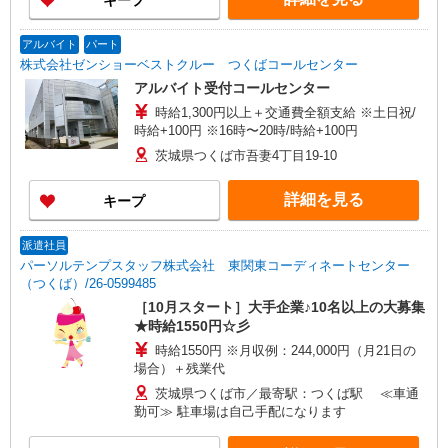
キープ
アルバイト
パート
株式会社ゼンショーベストクルー つくばコールセンター
アルバイト受付コールセンター
時給1,300円以上＋交通費全額支給 ※土日祝/
時給+100円 ※16時〜20時/時給+100円
茨城県つくば市吾妻4丁目19-10
詳細を見る
キープ
派遣社員
パーソルテンプスタッフ株式会社 東関東コーディネートセンター
（つくば）/26-0599485
［10月スタート］大手企業♪10名以上の大募集
★時給1550円☆彡
時給1550円 ※月収例：244,000円（月21日の
場合）＋残業代
茨城県つくば市／最寄駅：つくば駅 ≪車通
勤可≫ 駐車場は自己手配になります