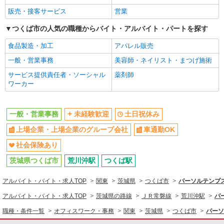
販売・接客サービス
営業
オフィスワーク・事務
つくば市の人気の職種からバイト・アルバイト・パートを探す
一般・営業事務
食品製造・加工
アパレル販売
同じ特徴から求人を探す
一般・営業事務
美容師・ネイリスト・まつげ施術
未経験歓迎
土日祝休み
サービス提供責任者・ソーシャル
薬剤師
上場企業・上場企業のグループ会
車通勤OK
ワーカー
社
社会保険あり
一般・営業事務
未経験歓迎
土日祝休み
上場企業・上場企業のグループ会社
車通勤OK
社会保険あり
茨城県つくば市
荒川沖駅
つくば駅
アルバイト・バイト・求人TOP
関東
茨城県
つくば市
パーソルテンプス
アルバイト・バイト・求人TOP
茨城県の路線
ＪＲ常磐線
荒川沖駅
パ
職種・条件一覧
オフィスワーク・事務
関東
茨城県
つくば市
パーソ