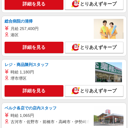
詳細を見る
とりあえずキープ
詳細を見る
キープ
総合病院の清掃
派遣社員
月給 257,400円
パーソルテンプスタッフ株式会社 東関東コーディネートセンター
（つくば）/26-0575241
港区
時間相談◎［駅スグ＆車OK］オシャレoffice♪
サポート事務◎正社員実績も↑
詳細を見る
とりあえずキープ
時給1450円
茨城県つくば市／最寄駅：つくば駅、研究学園
レジ・商品陳列スタッフ
駅 ≪車通勤可≫ ★駐車場あり（無料で利用
OK）
時給 1,180円
詳細を見る
堺市堺区
キープ
詳細を見る
とりあえずキープ
派遣社員
パーソルテンプスタッフ株式会社 東関東コーディネートセンター
（つくば）/26-0604236
ベルク各店での店内スタッフ
＼1520円×未経験の方も歓迎♪／コツコツ事務
◆残業なし
時給 1,065円
時給1520円 ●月収モデル：255,360円（月21日
古河市・佐野市・前橋市・高崎市・伊勢崎市・太田市・館林市・
勤務の場合）