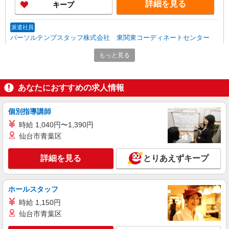
詳細を見る
キープ
派遣社員
パーソルテンプスタッフ株式会社 東関東コーディネートセンター
（つくば）/26-0607607
もっと見る
9月開始★電話対応少なめ☆無料駐車場は目の
前！事務サポート！［つくば］
時給1450円
あなたにおすすめの求人情報
茨城県つくば市／最寄駅：荒川沖駅 近くに
バス停あり！バス通勤も可能です。 ≪車通勤可
個別指導講師
≫ 制服なし！お着替えの時間がないのでラクラ
ク！
時給 1,040円〜1,390円
詳細を見る
キープ
仙台市青葉区
派遣社員
詳細を見る
とりあえずキープ
パーソルテンプスタッフ株式会社 東関東コーディネートセンター
（つくば）/26-0564986
［あんしん長期］サポート事務☆残業少なめ○
ホールスタッフ
土日祝休み♪
時給 1,150円
時給1420円
仙台市青葉区
茨城県つくば市／最寄駅：つくば駅 ≪車通
勤可≫ ※駐車場代のサポートあり♪