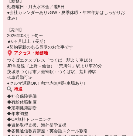
【勤務】
勤務曜日：月火水木金／週5日
●会社カレンダーあり♪GW・夏季休暇・年末年始はしっかりお
休み♪
【期間】
2026年08月下旬〜
★6ヶ月以上（長期）
●契約更新のある長期のお仕事です
アクセス・勤務地
つくばエクスプレス「つくば」駅より車10分
JR常磐線（上野－仙台）「荒川沖」駅より車20分
茨城県つくば市／最寄駅：つくば駅、荒川沖駅
≪車通勤可≫
●クルマ通勤OK！敷地内無料駐車場あり♪
待遇
◆社会保険完備
◆有給休暇制度
◆定期健康診断
◆年末調整
◆OA無料トレーニング
◆資格取得支援、海外留学支援
◆各種通信教育講座・英会話スクール割引