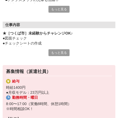
■派遣スタッフの方が多い職場です
もっと見る
■難しい知識不要
■土日祝休み＆夏休み＆年末年始は長期休暇あり
■制服があるので自由な服装で通勤OK
仕事内容
★［つくば市］未経験からチャレンジOK♪
●図面チェック
●チェックシートの作成
●メール対応
もっと見る
●電話応対（社内）
募集情報（派遣社員）
給与
時給1400円
●月収モデル：23万円以上
勤務時間・曜日
8:00〜17:00（実働8時間、休憩1時間）
※時間相談OK！