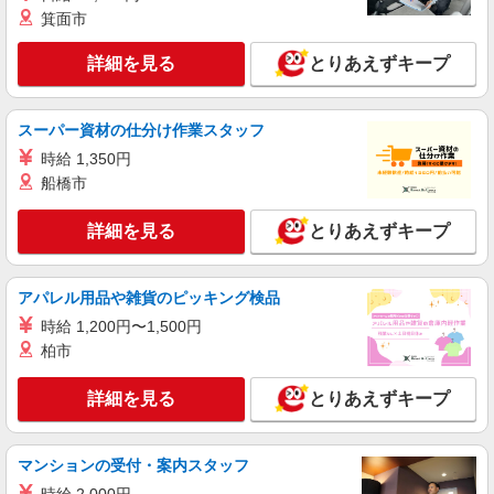
箕面市
時給1250円〜1350円（経験・能力による） ※
医療事務のご経験がある方⇒時給1350円
詳細を見る
とりあえずキープ
茨城県つくば市／最寄駅：研究学園駅 ≪車
通勤可≫ 敷地内無料駐車場完備！
スーパー資材の仕分け作業スタッフ
詳細を見る
キープ
時給 1,350円
船橋市
派遣社員
パーソルテンプスタッフ株式会社 東関東コーディネートセンター
詳細を見る
とりあえずキープ
（つくば）/26-0605512
営業所のサポート事務！
時給1450円
アパレル用品や雑貨のピッキング検品
茨城県つくば市／最寄駅：荒川沖駅 近くに
時給 1,200円〜1,500円
バス停あり！バス通勤も可能です。 ≪車通勤可
柏市
≫ 制服なし！お着替えの時間がないのでラクラ
ク！
詳細を見る
キープ
詳細を見る
とりあえずキープ
派遣社員
パーソルテンプスタッフ株式会社 東関東コーディネートセンター
マンションの受付・案内スタッフ
（つくば）/26-0604895