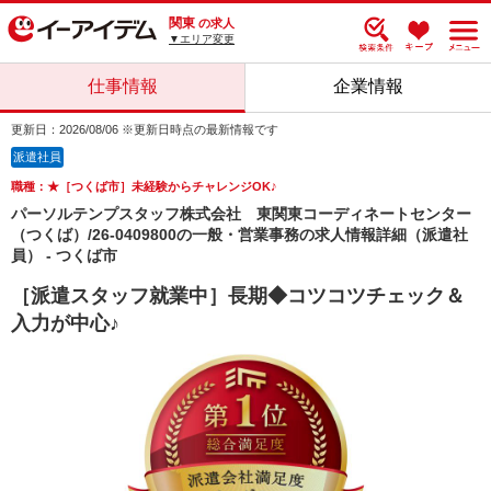
関東
の求人
▼エリア変更
仕事情報
企業情報
更新日：2026/08/06 ※更新日時点の最新情報です
派遣社員
職種：★［つくば市］未経験からチャレンジOK♪
パーソルテンプスタッフ株式会社 東関東コーディネートセンター
（つくば）/26-0409800の一般・営業事務の求人情報詳細（派遣社
員） - つくば市
［派遣スタッフ就業中］長期◆コツコツチェック＆
入力が中心♪