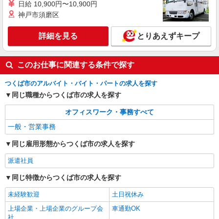
日給 10,900円〜10,900円
パーソルテンプスタッフ株式会社 東関東コーディネートセンター
（つくば）/26-0528218
神戸市須磨区
［つくば駅☆］残業なし★土日祝休み◎事務の
オシゴト♪
詳細を見る
とりあえずキープ
時給1350円 ●月収モデル：219,712円（月21日
勤務の場合）
このお仕事に関連する条件で探す
茨城県つくば市／最寄駅：つくば駅、研究学園
駅 ≪車通勤可≫ ●車通勤OK！無料駐車場あり
つくば市のアルバイト・バイト・パートの求人を探す
ます♪
同じ職種からつくば市の求人を探す
詳細を見る
キープ
オフィスワーク・事務すべて
派遣社員
一般・営業事務
パーソルテンプスタッフ株式会社 東関東コーディネートセンター
（つくば）/26-0554379
同じ雇用形態からつくば市の求人を探す
［大手企業］研究学園駅！かんたん事務＋作業
のオシゴト★2名募集
派遣社員
時給1400円 ●モデル月収：227,850円（月21日
同じ特徴からつくば市の求人を探す
出勤の場合）＋残業代
茨城県つくば市／最寄駅：研究学園駅、三妻
未経験歓迎
土日祝休み
駅 ≪車通勤可≫ ●クルマ通勤OK！無料駐車場
上場企業・上場企業のグループ会
車通勤OK
完備♪
社