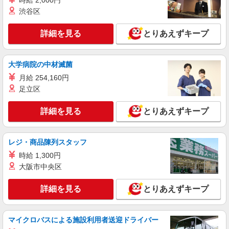
時給 2,000円
［時間の相談OK］英語スキルいかせる♪事務の
渋谷区
オシゴト
時給1500円
詳細を見る
とりあえずキープ
茨城県つくば市／最寄駅：つくば駅 ≪車通
勤可≫
大学病院の中材滅菌
詳細を見る
キープ
月給 254,160円
足立区
派遣社員
パーソルテンプスタッフ株式会社 東関東コーディネートセンター
詳細を見る
とりあえずキープ
（つくば）/26-0537829
＼未経験◎／病院での事務◆同業務の方がいる
ので安心♪つくば
レジ・商品陳列スタッフ
時給1250円〜1350円（経験・能力による） ※
時給 1,300円
医療事務のご経験がある方⇒時給1350円
大阪市中央区
茨城県つくば市／最寄駅：研究学園駅 ≪車
通勤可≫ 敷地内無料駐車場完備！
詳細を見る
とりあえずキープ
詳細を見る
キープ
マイクロバスによる施設利用者送迎ドライバー
派遣社員