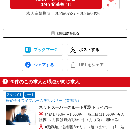
1分で応募完了!!
キープ
求人応募期間：2026/07/27～2026/08/26
閲覧履歴を見る
ブックマーク
ポストする
シェアする
URLをシェア
20
件のこの求人と職種が同じ求人
アルバイト
パート
株式会社ライフホームデリバリー（首都圏）
ネットスーパーのルート配送ドライバー
時給1,450円〜1,550円 ※土日は1,550円 ★入
社後2ヶ月間は時給1,350円 ＜月収例＞ 週5日勤務
（平日4日＋土日1日）の場合 8時間勤務×月22日＝
■勤務地／首都圏8エリア（選べます） ［1］若