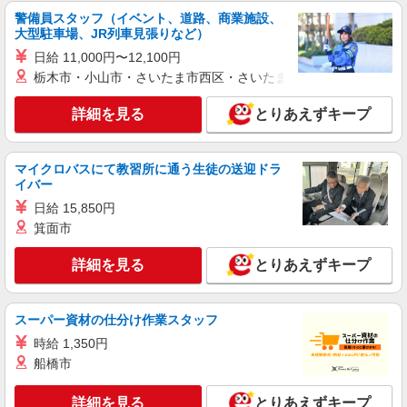
警備員スタッフ（イベント、道路、商業施設、
大型駐車場、JR列車見張りなど）
正社員
丸福運輸株式会社
日給 11,000円〜12,100円
電気設備資材のルート配送スタッフ（4t）
栃木市・小山市・さいたま市西区・さいたま市岩槻区・久喜市・
月給28万円〜33万円 ※年齢・経験・スキルを
詳細を見る
考慮し、当社規定により決定します。 ※試用期間
とりあえずキープ
3ヶ月あり
羽田営業所（東京都大田区東糀谷4-7-7）
マイクロバスにて教習所に通う生徒の送迎ドラ
詳細を見る
キープ
イバー
日給 15,850円
アルバイト
パート
箕面市
株式会社ライフホームデリバリー（首都圏） 大森中エリア営業所
ネットスーパー商品の宅配ドライバー／軽車両
詳細を見る
とりあえずキープ
時給1,450円〜1,550円 ★土日は1,550円 ＜収
入例＞ 週5日勤務（平日4日＋土日1日）の場合 時
給×8時間勤務×月22日＝258,400円（土日手当含
東京都大田区大森中1-21-7 ※面接は東京事務
スーパー資材の仕分け作業スタッフ
む） 交通費規定支給・残業手当別途支給・土日手
所（東京都港区芝浦3－20－2山楽ビル7階）で行
時給 1,350円
当支給あり！
います。 【オオモリナカエリア】 LHD20328
船橋市
詳細を見る
キープ
詳細を見る
とりあえずキープ