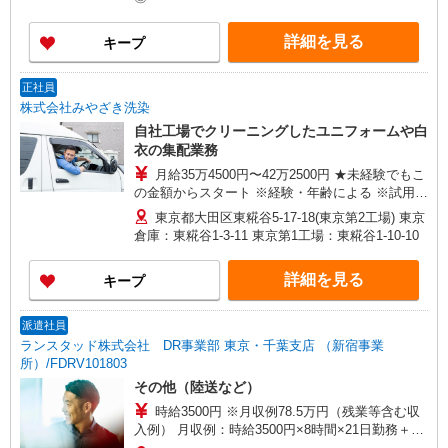
円 ※1ヶ月前後
詳細を見る
キープ
正社員
株式会社みやざき洗染
自社工場でクリーニングしたユニフォームや白
衣の集配業務
月給35万4500円〜42万2500円 ★未経験でもこ
の金額からスタート ※経験・年齢による ※試用期
間3ヶ月有（同条件） 年収例［1］ 512万円（25
東京都大田区東糀谷5-17-18(東京第2工場) 東京
歳） 年収例［2］ 602万円（50歳）
倉庫：東糀谷1-3-11 東京第1工場：東糀谷1-10-10
詳細を見る
キープ
派遣社員
ランスタッド株式会社 DR事業部 東京・千葉支店 （新宿事業
所）/FDRV101803
その他（陸送など）
時給3500円 ※月収例78.5万円（残業等含む収
入例） 月収例：時給3500円×8時間×21日勤務＋残
業月30時間の場合 ※日勤・夜勤11日ずつで計算