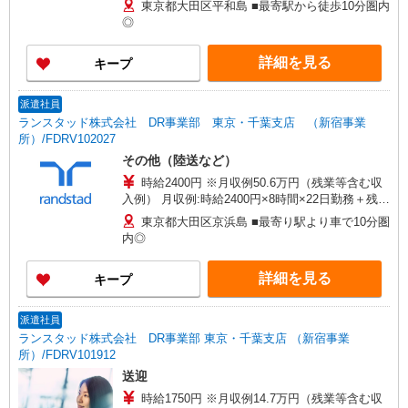
東京都大田区平和島 ■最寄駅から徒歩10分圏内
※交通費実費支給／当社規定あり。 研修時給2400
◎
円 ※1ヶ月前後
詳細を見る
キープ
派遣社員
ランスタッド株式会社 DR事業部 東京・千葉支店 （新宿事業
所）/FDRV102027
その他（陸送など）
時給2400円 ※月収例50.6万円（残業等含む収
入例） 月収例:時給2400円×8時間×22日勤務＋残業
月22.5時間＋深夜手当の場合（※日勤17日・夜勤5
東京都大田区京浜島 ■最寄り駅より車で10分圏
日で計算） ※交通費実費支給／当社規定あり。
内◎
詳細を見る
キープ
派遣社員
ランスタッド株式会社 DR事業部 東京・千葉支店 （新宿事業
所）/FDRV101912
送迎
時給1750円 ※月収例14.7万円（残業等含む収