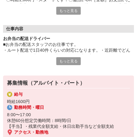
からご安心くださいね〇スピード採用“面接から最短3日”で入職
もっと見る
までご案内致します
＿/＿/＿/＿/＿/＿/＿/＿/＿/＿/＿/＿/＿/＿/＿/＿/＿/＿/＿/ドライバ
ー業に特化した派遣会社だから、あなたに合ったお仕事をご紹介
できます「とりあえず登録だけ…」でもOK！＿/＿/＿/＿/＿/＿/
仕事内容
＿/＿/＿/＿/＿/＿/＿/＿/＿/＿/＿/＿/＿/
お弁当の配送ドライバー
■お弁当の配送スタッフのお仕事です。
・ルート配送で1日40件くらいの対応になります。・近距離でどん
どん配達する仕事のため、運転よりも配達の方がメインです。（10
もっと見る
個〜20個くらいの弁当を台車で運ぶ 6〜7kg）※顧客は企業がメイ
ンのため、見た目の清潔感がない人はNGです。
【職場環境_年齢層】
募集情報（アルバイト・パート）
20代/30代/40代
給与
時給1600円
勤務時間・曜日
8:00〜17:00
休憩60分想定労働時間：8時間/日
【手当】・残業代全額支給・休日出勤手当など全額支給
アクセス・勤務地