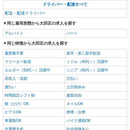
株式会社エクスプレス・エージェント/16430
ドライバー・配達すべて
マイクロバスでの従業員の就業先と駅間の送迎
配送・配達ドライバー
ドライバー
時給1,950円 ※交通費は別途実費分支給！（条
同じ雇用形態から大田区の求人を探す
件あり）
アルバイト
パート
東京都大田区 車通勤可／バイク通勤可 東京モ
ノレール「流通センター駅」車11分 東京モノレー
同じ特徴から大田区の求人を探す
ル「昭和島駅」車13分
詳細を見る
履歴書不要
新卒・第二新卒歓迎
キープ
フリーター歓迎
ミドル（40代～）活躍中
エルダー（50代～）活躍中
シニア（60代～）活躍中
高収入・高額
日払い
週払い
土日祝休み
時間固定シフト制
服装自由
髭（ひげ）OK
ネイルOK
ピアスOK
禁煙・分煙
車通勤OK
バイク通勤OK
交通費支給
社会保険あり