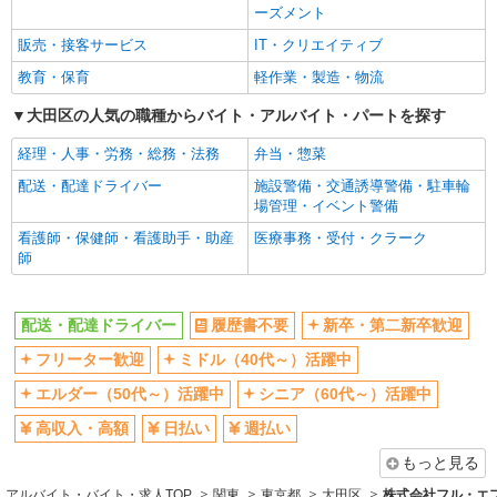
ーズメント
週払い
土日祝休み
販売・接客サービス
IT・クリエイティブ
時間固定シフト制
服装自由
教育・保育
軽作業・製造・物流
髭（ひげ）OK
ネイルOK
大田区の人気の職種からバイト・アルバイト・パートを探す
ピアスOK
禁煙・分煙
経理・人事・労務・総務・法務
弁当・惣菜
車通勤OK
バイク通勤OK
配送・配達ドライバー
施設警備・交通誘導警備・駐車輪
交通費支給
社会保険あり
場管理・イベント警備
制服貸与
研修制度あり
看護師・保健師・看護助手・助産
医療事務・受付・クラーク
社員登用あり
資格取得支援制度あり
師
同じ職種から求人を探す
配送・配達ドライバー
履歴書不要
新卒・第二新卒歓迎
ドライバー・配達
フリーター歓迎
ミドル（40代～）活躍中
配送・配達ドライバー
エルダー（50代～）活躍中
シニア（60代～）活躍中
同じ特徴から求人を探す
高収入・高額
日払い
週払い
ミドル（40代～）活躍中
日払い
もっと見る
土日祝休み
服装自由
アルバイト・バイト・求人TOP
関東
東京都
大田区
株式会社フル・エ