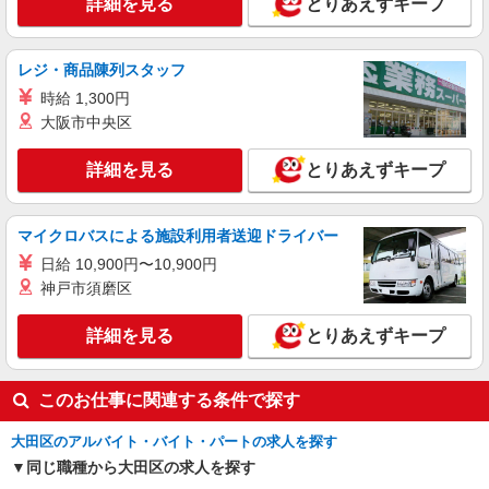
派遣社員
詳細を見る
とりあえずキープ
株式会社エクスプレス・エージェント/10816
1.35ｔ車での飲食店への鮮魚の配送ドライバー
レジ・商品陳列スタッフ
時給2,050円 ※交通費は別途実費分支給！（条
件あり） ■研修期間について ※研修期間（2週間
時給 1,300円
程）は、時給1,800円（日収14,400円〜）となりま
大阪市中央区
東京都大田区 車通勤可／バイク通勤可 東京モ
す。
ノレール「流通センター駅」車5分 東京モノレー
ル「昭和島駅」車7分
詳細を見る
とりあえずキープ
詳細を見る
キープ
マイクロバスによる施設利用者送迎ドライバー
派遣社員
株式会社エクスプレス・エージェント/3219
日給 10,900円〜10,900円
神戸市須磨区
1ｔ車での食材などの店舗配送ドライバー
時給1,350円 ※交通費は別途実費分支給！（条
詳細を見る
件あり） ■研修期間について ※研修期間（1〜2週
とりあえずキープ
間程）は、時給1,250円（日収11,800円〜）となり
東京都大田区 ※原則、公共交通機関での通勤
ます。
となります。 東京モノレール「流通センター駅」
このお仕事に関連する条件で探す
徒歩12分 京急本線「平和島駅」徒歩30分
詳細を見る
キープ
大田区のアルバイト・バイト・パートの求人を探す
同じ職種から大田区の求人を探す
派遣社員