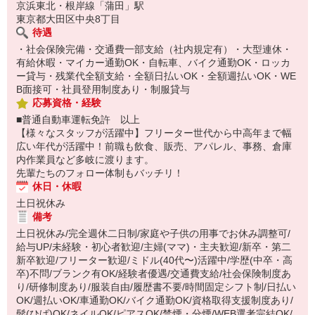
京浜東北・根岸線「蒲田」駅
東京都大田区中央8丁目
待遇
・社会保険完備・交通費一部支給（社内規定有）・大型連休・
有給休暇・マイカー通勤OK・自転車、バイク通勤OK・ロッカ
ー貸与・残業代全額支給・全額日払いOK・全額週払いOK・WE
B面接可・社員登用制度あり・制服貸与
応募資格・経験
■普通自動車運転免許 以上
【様々なスタッフが活躍中】フリーター世代から中高年まで幅
広い年代が活躍中！前職も飲食、販売、アパレル、事務、倉庫
内作業員など多岐に渡ります。
先輩たちのフォロー体制もバッチリ！
休日・休暇
土日祝休み
備考
土日祝休み/完全週休二日制/家庭や子供の用事でお休み調整可/
給与UP/未経験・初心者歓迎/主婦(ママ)・主夫歓迎/新卒・第二
新卒歓迎/フリーター歓迎/ミドル(40代〜)活躍中/学歴(中卒・高
卒)不問/ブランク有OK/経験者優遇/交通費支給/社会保険制度あ
り/研修制度あり/服装自由/履歴書不要/時間固定シフト制/日払い
OK/週払いOK/車通勤OK/バイク通勤OK/資格取得支援制度あり/
髭(ひげ)OK/ネイルOK/ピアスOK/禁煙・分煙/WEB選考完結OK/