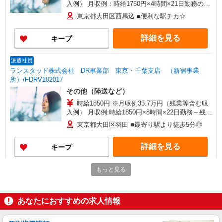
入例） 月収例：時給1750円×4時間×21日勤務の場
合 ※交通費実費支給／当社規定あり。
東京都大田区西馬込 ■便利な駅チカ☆
詳細を見る
キープ
派遣社員
ランスタッド株式会社 DR事業部 東京・千葉支店 （新宿事業
所）/FDRV102017
その他（陸送など）
時給1850円 ※月収例33.7万円（残業等含む収
入例） 月収例:時給1850円×8時間×22日勤務＋残業
月5時間の場合 ※交通費実費支給／当社規定あ
東京都大田区羽田 ■最寄り駅より徒歩5分◎
り。
詳細を見る
キープ
アルバイト
パート
もっと見る
ピザハット 糀谷店
ピザの宅配／デリバリー・配達
あなたにおすすめの求人情報
時給1,320円以上 平日 時給1,320円以上 土
日・祝日 時給1,420円以上 高校生 時給1,320円
以上