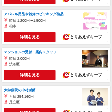
アルバイト
パート
サミットネットスーパー
ネットスーパーの配送ドライバー
アパレル用品や雑貨のピッキング検品
時給1500円
時給 1,200円〜1,500円
柏市
■サミットストア 大田千鳥町店 東京都大田
区千鳥3-15-7
詳細を見る
とりあえずキープ
詳細を見る
キープ
マンションの受付・案内スタッフ
派遣社員
株式会社エクスプレス・エージェント/16688
時給 2,000円
29人乗りマイクロバスでのスイミングクラブ
渋谷区
会員の送迎ドライバー
詳細を見る
時給1,800円 ※交通費は別途実費分支給！（条
とりあえずキープ
件あり） ■研修期間について ※研修期間（2〜3日
程）は、時給1,500円（日収7,500円〜）となりま
東京都大田区 ※原則、公共交通機関での通勤
す。
大学病院の中材滅菌
となります。 東急池上線「池上駅」徒歩12分 東
急池上線「千鳥町駅」徒歩13分
月給 254,160円
詳細を見る
キープ
足立区