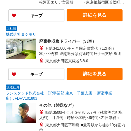
258,400円（土日手当含む）
松河田エリア営業所 （東京都新宿区若松町
28-5） ［2］大崎百反通出張所 （東京都品川
区大崎4-13-2） ［3］恵比寿エリア営業所
詳細を見る
キープ
（東京都渋谷区恵比寿4丁目20番） ［4］渋谷東出
張所 （東京都渋谷区東1-26-22） ［5］東中野
エリア営業所 （東京都中野区東中野3-9-7）
正社員
［6］大森中エリア営業所 （東京都大田区大
株式会社ヨシモリ
森中1-21-7） ［7］西蒲田エリア営業所 （東
廃棄物収集ドライバー（3t車）
京都大田区西蒲田7-51-15） ［8］目黒八雲エリア
月給341,000円〜 ＊固定残業代（12H分）
営業所 （東京都目黒区八雲3-139） ※自転車
30,000円有 ※超過分は別途時間外手当支給 ※固定
通勤可
残業代は休憩が取れなかった時などに充当する分
東京都大田区東糀谷5-8-6
です。 通常の残業は別途しっかりお支払いしま
す。 ※2:30〜5:00は深夜割増の対象 ※給与幅は経
詳細を見る
キープ
験・能力による
派遣社員
ランスタッド株式会社 DR事業部 東京・千葉支店 （新宿事業
所）/FDRV101803
その他（陸送など）
時給3500円 ※月収例78.5万円（残業等含む収
入例） 月収例：時給3500円×8時間×21日勤務＋残
業月30時間の場合 ※日勤・夜勤11日ずつで計算
東京都大田区平和島 ■最寄駅から徒歩10分圏内
※交通費実費支給／当社規定あり。 研修時給2400
◎