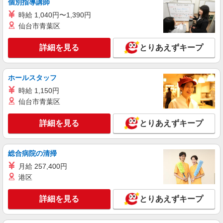
個別指導講師
東京都大田区萩中2ー4ー8 パーソンズA 1F
時給 1,040円〜1,390円
詳細を見る
キープ
仙台市青葉区
詳細を見る
とりあえずキープ
アルバイト
パート
ピザハット 大森店
ピザの宅配／デリバリー・配達
ホールスタッフ
時給1,300円以上 平日 時給1,300円以上 高校
生 時給1,300円以上
時給 1,150円
仙台市青葉区
東京都大田区大森北2ー10ー5 寿マンション
詳細を見る
とりあえずキープ
詳細を見る
キープ
アルバイト
パート
総合病院の清掃
ピザハット 上池台店
月給 257,400円
ピザの宅配／デリバリー・配達
港区
時給1,300円以上 平日 時給1,300円以上 高校
生 時給1,300円以上
詳細を見る
とりあえずキープ
東京都大田区上池台5ー1ー18 サクシード上
池台