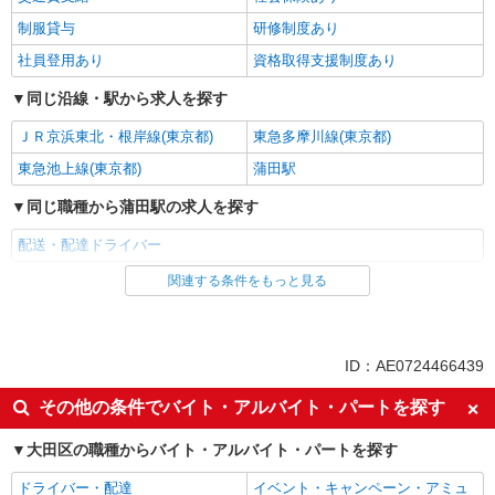
制服貸与
研修制度あり
社員登用あり
資格取得支援制度あり
同じ沿線・駅から求人を探す
ＪＲ京浜東北・根岸線(東京都)
東急多摩川線(東京都)
東急池上線(東京都)
蒲田駅
同じ職種から蒲田駅の求人を探す
配送・配達ドライバー
関連する条件をもっと見る
同じ雇用形態から蒲田駅の求人を探す
アルバイト
パート
同じ特徴から蒲田駅の求人を探す
ID：AE0724466439
履歴書不要
新卒・第二新卒歓迎
その他の条件でバイト・アルバイト・パートを探す
フリーター歓迎
ミドル（40代～）活躍中
大田区の職種からバイト・アルバイト・パートを探す
エルダー（50代～）活躍中
シニア（60代～）活躍中
ドライバー・配達
イベント・キャンペーン・アミュ
高収入・高額
日払い