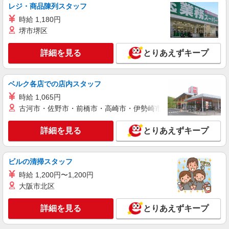
レジ・商品陳列スタッフ
詳細を見る
キープ
時給 1,180円
堺市堺区
アルバイト
パート
ピザハット 蒲田店
詳細を見る
とりあえずキープ
ピザの宅配／デリバリー・配達
時給1,300円以上 平日 時給1,300円以上 高校
生 時給1,300円以上
ベルク各店での店内スタッフ
東京都大田区東矢口2ー17ー16 ベルメゾン蔵
時給 1,065円
方1F
古河市・佐野市・前橋市・高崎市・伊勢崎市・太田市・館林市・
詳細を見る
キープ
詳細を見る
とりあえずキープ
アルバイト
パート
ピザハット 下丸子ガス橋通り店
ビルの清掃スタッフ
ピザの宅配／デリバリー・配達
時給 1,200円〜1,200円
時給1,300円以上 平日 時給1,300円以上 土日・
大阪市北区
祝日 時給1,300円以上 高校生 時給1,300円以上
東京都大田区下丸子3-13-12
詳細を見る
とりあえずキープ
詳細を見る
キープ