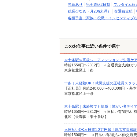
昇給あり
完全週休2日制
フルタイム歓
残業少なめ（月20h未満）
交通費支給
各種手当（家族・役職・インセンティブ
このお仕事に近い条件で探す
≪十条駅≫高級シニアマンションで生活ケ
時給1550円〜2312円 ＜交通費全支給(ガ
東京都北区上十条
十条｜未経験OK！就労支援の正社員スタッ
東京都北区上十条
東十条駅｜未経験でも簡単！障がい者デイ
時給1650円〜2312円 ＜日払い有/週払い
北区【最寄駅：東十条駅】
≪日払いOK≫日収1.2万円超！就労支援施設
時給1500円〜 ＜日払い有/週払い有/交通