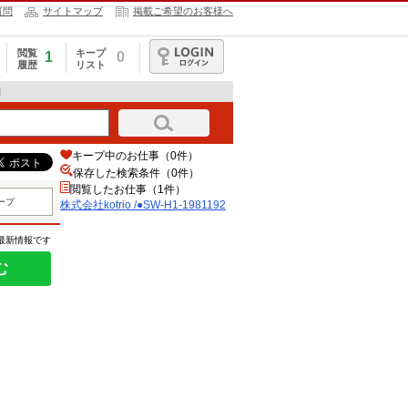
質問
サイトマップ
掲載ご希望のお客様へ
閲覧
キープ
1
0
履歴
リスト
ログイン
細
キープ中のお仕事（0件）
保存した検索条件（
0
件）
閲覧したお仕事（1件）
ープ
株式会社kotrio /●SW-H1-1981192
の最新情報です
む