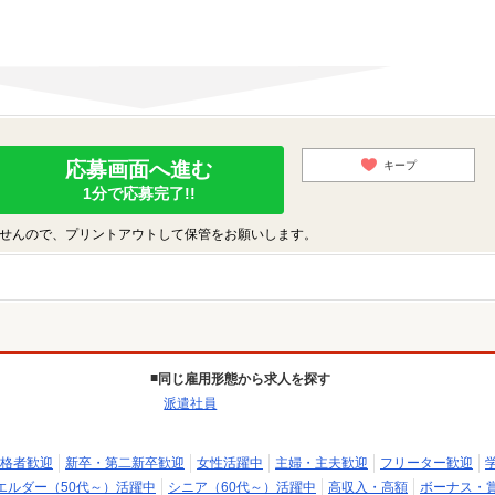
応募画面へ進む
キープ
1分で応募完了!!
せんので、プリントアウトして保管をお願いします。
同じ雇用形態から求人を探す
派遣社員
格者歓迎
新卒・第二新卒歓迎
女性活躍中
主婦・主夫歓迎
フリーター歓迎
エルダー（50代～）活躍中
シニア（60代～）活躍中
高収入・高額
ボーナス・