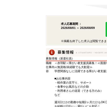
求人応募期間 ：
2026/08/01 ～ 2026/08/09
※掲載を終了した求人は閲覧できま
募集情報（派遣社員）
職種
＜赤羽駅＞障がい者支援員募集！≪面接な
仕事内
≪無資格/未経験でも大歓迎≫
容
学歴関係なしに活躍できる障がい者支援
■お仕事内容
・軽作業の見守り、サポート
・食事やお風呂などの介助
・利用者さんの送迎（できる方のみ）
など
週3日だけの勤務や短期2ヶ月だけもOK
お給料は日払い・週払いにも対応！