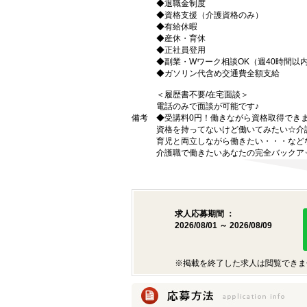
◆退職金制度
◆資格支援（介護資格のみ）
◆有給休暇
◆産休・育休
◆正社員登用
◆副業・Wワーク相談OK（週40時間以
◆ガソリン代含め交通費全額支給
＜履歴書不要/在宅面談＞
電話のみで面談が可能です♪
備考
◆受講料0円！働きながら資格取得でき
資格を持ってないけど働いてみたい☆介
育児と両立しながら働きたい・・・など
介護職で働きたいあなたの完全バックア
求人応募期間 ：
2026/08/01 ～ 2026/08/09
※掲載を終了した求人は閲覧できま