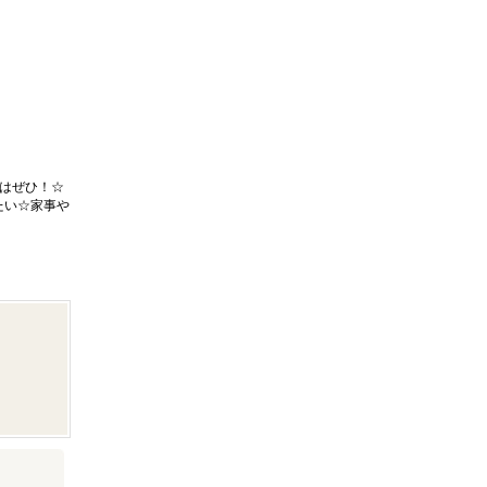
はぜひ！☆
たい☆家事や