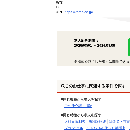
所在
地
URL
https://kotrio.co.jp/
求人応募期間 ：
2026/08/01 ～ 2026/08/09
※掲載を終了した求人は閲覧できま
このお仕事に関連する条件で探す
同じ職種から求人を探す
その他介護・福祉
同じ特徴から求人を探す
入社日応相談
未経験歓迎
経験者・有資
ブランクOK
ミドル（40代～）活躍中