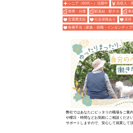
シニア（60代～）活躍中
高収入・
禁煙・分煙
駅直結・駅チカ
車
交通費支給
社会保険あり
産休
各種手当（家族・役職・インセンティブ
弊社ではあなたにピッタリの職場をご案
や曜日・時間などお気軽にご相談くださ
サポートしますので、安心して就業して