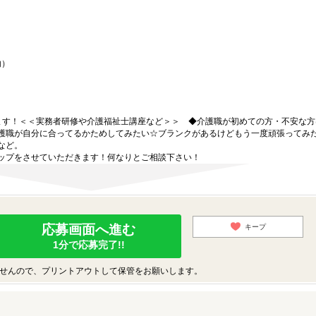
内）
ます！＜＜実務者研修や介護福祉士講座など＞＞ ◆介護職が初めての方・不安な方
護職が自分に合ってるかためしてみたい☆ブランクがあるけどもう一度頑張ってみ
など。
ップをさせていただきます！何なりとご相談下さい！
応募画面へ進む
キープ
1分で応募完了!!
せんので、プリントアウトして保管をお願いします。