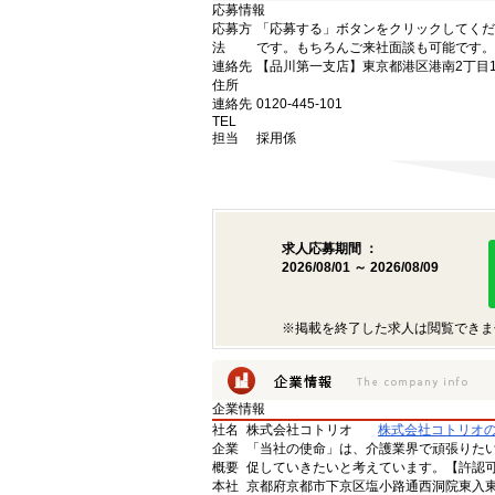
応募情報
応募方
「応募する」ボタンをクリックしてくだ
法
です。もちろんご来社面談も可能です。
連絡先
【品川第一支店】東京都港区港南2丁目16
住所
連絡先
0120-445-101
TEL
担当
採用係
求人応募期間 ：
2026/08/01 ～ 2026/08/09
※掲載を終了した求人は閲覧できま
企業情報
社名
株式会社コトリオ
株式会社コトリオ
企業
「当社の使命」は、介護業界で頑張りた
概要
促していきたいと考えています。【許認可番号】
本社
京都府京都市下京区塩小路通西洞院東入東塩