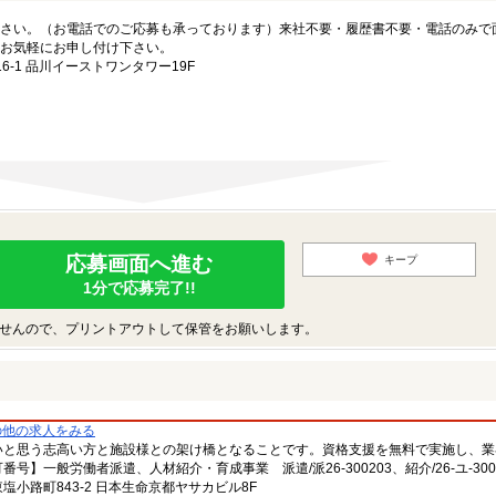
さい。（お電話でのご応募も承っております）来社不要・履歴書不要・電話のみで
お気軽にお申し付け下さい。
-1 品川イーストワンタワー19F
応募画面へ進む
キープ
1分で応募完了!!
せんので、プリントアウトして保管をお願いします。
の他の求人をみる
いと思う志高い方と施設様との架け橋となることです。資格支援を無料で実施し、業
一般労働者派遣、人材紹介・育成事業 派遣/派26-300203、紹介/26-ユ-300
小路町843-2 日本生命京都ヤサカビル8F