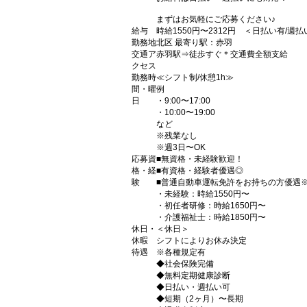
まずはお気軽にご応募ください♪
給与
時給1550円〜2312円 ＜日払い有/週
勤務地
北区 最寄り駅：赤羽
交通ア
赤羽駅⇒徒歩すぐ＊交通費全額支給
クセス
勤務時
≪シフト制/休憩1h≫
間・曜
例
日
・9:00〜17:00
・10:00〜19:00
など
※残業なし
※週3日〜OK
応募資
■無資格・未経験歓迎！
格・経
■有資格・経験者優遇◎
験
■普通自動車運転免許をお持ちの方優遇
・未経験：時給1550円〜
・初任者研修：時給1650円〜
・介護福祉士：時給1850円〜
休日・
＜休日＞
休暇
シフトによりお休み決定
待遇
※各種規定有
◆社会保険完備
◆無料定期健康診断
◆日払い・週払い可
◆短期（2ヶ月）〜長期