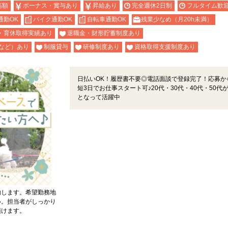
高額
ボーナス・賞与あり
昇給あり
完全週休2日制
フルタイム歓
通勤OK
バイク通勤OK
自転車通勤OK
残業少なめ（月20h未満）
・育休取得実績あり
退職金・財形貯蓄制度あり
など）あり
制服貸与
研修制度あり
資格取得支援制度あり
日払いOK！履歴書不要◎電話面談で登録完了！応募か
短3日でお仕事スタート可♪20代・30代・40代・50代
となって活躍中
内します。希望勤務地
い。担当者がしっかり
頂けます。