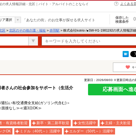
よくある
他介護・福祉の求人情報詳細 - 北区｜バイト・アルバイトのことならイ
保存した
0
リア選択
「あなたの街」のお仕事が探せる求人サイト
検索条件
北区
>
北区のその他介護・福祉
>
赤羽駅
> 株式会社kotrio /●SW-H1-1981192の求人情報詳
キ
更新日：2026/08/03 ※更新日時点
用者さんの社会参加をサポート（生活介
応募画面へ進
有/週払い有/交通費全支給(ガソリン代含む)＞
面接なし≫≪週3日OK≫
者・有資格者歓迎
新卒・第二新卒歓迎
女性活躍中
主婦・主夫歓迎
ンクOK
ミドル（40代～）活躍中
エルダー（50代～）活躍中