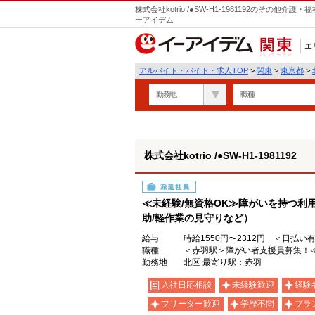
株式会社kotrio /●SW-H1-1981192のその
ーアイデム
エ
関東
アルバイト・バイト・求人TOP
>
関東
>
東京都
>
勤務地
職種
株式会社kotrio /●SW-H1-1981192
派遣社員
≪未経験/無資格OK≫障がいを持つ利
助/軽作業の見守りなど）
給与
時給1550円〜2312円 ＜日払い
職種
＜赤羽駅＞障がい者支援員募集！≪
勤務地
北区 最寄り駅：赤羽
入社日応相談
未経験歓迎
経験
フリーター歓迎
学歴不問
ブラ