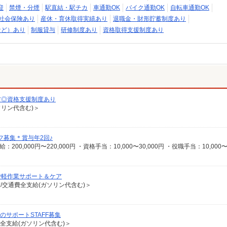
迎
禁煙・分煙
駅直結・駅チカ
車通勤OK
バイク通勤OK
自転車通勤OK
社会保険あり
産休・育休取得実績あり
退職金・財形貯蓄制度あり
など）あり
制服貸与
研修制度あり
資格取得支援制度あり
ア◎資格支援制度あり
ソリン代含む)＞
フ募集＊賞与年2回♪
で軽作業サポート＆ケア
有/交通費全支給(ガソリン代含む)＞
のサポートSTAFF募集
費全支給(ガソリン代含む)＞