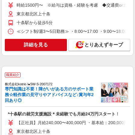
時給1500円〜 ※給与は資格・経験を考慮 ◆交通費orガソ
【正社員】月給240,000〜400,000円 ・基本
給：200,000円〜220,000円 ・資格手当：10,000〜
東京都北区上十条
30,000円 ・役職手当：10,000〜70,000円 ・処遇改
東京都北区上十条
善手当：20,000〜60,000円（勤続年数、保有資格
十条駅から徒歩5分
により変動） ・固定残業手当：20,000円（10時
≪シフト制/週3〜5日勤務≫ ・8:00〜17:00 ・9:00〜18:00
詳細を見る
キープ
間） ※固定残業時間を超過する場合には超過勤務
手当として別途支給 下記資格をお持ちの方歓迎 ・
認知症介護基礎研修 ・初任者研修 ・実務者研修
詳細を見る
とりあえずキープ
派遣社員
・介護福祉士 など
株式会社kotrio /●SW-H1-1993252
東十条駅｜はじめてでも安心♪教育体制◎就労
支援STAFF
時給1500円〜 ＜日払い有/週払い有/交通費全
職業紹介
支給(ガソリン代含む)＞
株式会社kotrio /●SW-S-2007172
東京都北区
専門知識は不要！障がいがある方のサポート業
務☆軽作業の見守りやアドバイスなど♪賞与年2
詳細を見る
キープ
回あり◎
派遣社員
*十条駅の就労支援施設＊未経験でも月給24万円スタート！
株式会社kotrio /●SW-H1-1986182
【正社員】月給240,000〜400,000円 ・基本給：200,0
東十条駅｜のびのび働ける♪就労支援施設の
STAFF募集
東京都北区上十条