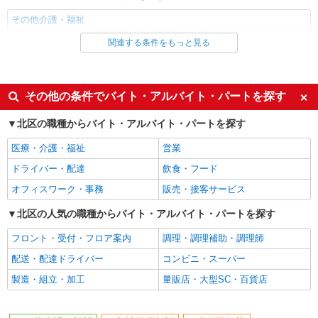
その他介護・福祉
関連する条件をもっと見る
同じ雇用形態から赤羽駅の求人を探す
職業紹介
同じ特徴から赤羽駅の求人を探す
その他の条件でバイト・アルバイト・パートを探す
入社日応相談
未経験歓迎
北区の職種からバイト・アルバイト・パートを探す
経験者・有資格者歓迎
新卒・第二新卒歓迎
医療・介護・福祉
営業
女性活躍中
主婦・主夫歓迎
ドライバー・配達
飲食・フード
フリーター歓迎
学歴不問
オフィスワーク・事務
販売・接客サービス
ブランクOK
ミドル（40代～）活躍中
北区の人気の職種からバイト・アルバイト・パートを探す
エルダー（50代～）活躍中
シニア（60代～）活躍中
フロント・受付・フロア案内
調理・調理補助・調理師
高収入・高額
ボーナス・賞与あり
配送・配達ドライバー
コンビニ・スーパー
昇給あり
完全週休2日制
製造・組立・加工
量販店・大型SC・百貨店
フルタイム歓迎
禁煙・分煙
駅直結・駅チカ
車通勤OK