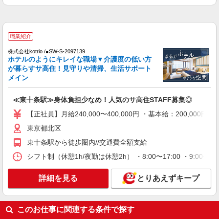
30,000円 ・役職手当：10,000〜70,000円 ・処遇改
東京都北区上十条
善手当：20,000〜60,000円（勤続年数、保有資格
により変動） ・固定残業手当：20,000円（10時
詳細を見る
キープ
間） ※固定残業時間を超過する場合には超過勤務
職業紹介
手当として別途支給 下記資格をお持ちの方歓迎 ・
認知症介護基礎研修 ・初任者研修 ・実務者研修
株式会社kotrio /●SW-S-2097139
派遣社員
・介護福祉士 など
ホテルのようにキレイな職場▼介護度の低い方
株式会社kotrio /●SW-H1-1986243
が暮らすサ高住！見守りや清掃、生活サポート
東十条駅の就労支援で作業見守りなど＊無資格
メイン
OK×未経験OK
時給1500円〜 ＜日払い有/週払い有/交通費全
≪東十条駅≫身体負担少なめ！人気のサ高住STAFF募集◎
支給(ガソリン代含む)＞
【正社員】月給240,000〜400,000円 ・基本給：200,0
北区【最寄駅：東十条駅】
東京都北区
詳細を見る
キープ
東十条駅から徒歩圏内//交通費全額支給
シフト制（休憩1h/夜勤は休憩2h） ・8:00〜17:00 ・9:00〜18
職業紹介
株式会社kotrio /●SW-S-2084469
詳細を見る
とりあえずキープ
東十条駅＊40代50代ミドル活躍中⇒残業なし
の就労支援スタッフ
【正社員】月給240,000〜400,000円 ・基本
このお仕事に関連する条件で探す
給：200,000円〜220,000円 ・資格手当：10,000〜