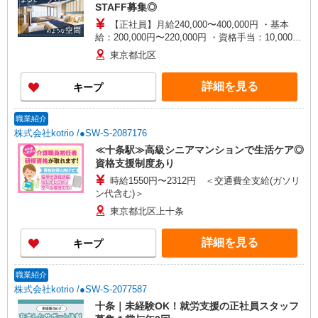
STAFF募集◎
【正社員】月給240,000〜400,000円 ・基本
給：200,000円〜220,000円 ・資格手当：10,000〜
30,000円 ・役職手当：10,000〜70,000円 ・処遇改
東京都北区
善手当：20,000〜60,000円（勤続年数、保有資格
により変動） ・固定残業手当：20,000円（10時
詳細を見る
キープ
間） ※固定残業時間を超過する場合には超過勤務
手当として別途支給 ・夜勤手当：10,000円/1回
（上記給与とは別に支給） 下記資格をお持ちの方
職業紹介
歓迎 ・認知症介護基礎研修 ・初任者研修 ・実務
株式会社kotrio /●SW-S-2087176
者研修 ・介護福祉士 など
≪十条駅≫高級シニアマンションで生活ケア◎
資格支援制度あり
時給1550円〜2312円 ＜交通費全支給(ガソリ
ン代含む)＞
東京都北区上十条
詳細を見る
キープ
職業紹介
株式会社kotrio /●SW-S-2077587
十条｜未経験OK！就労支援の正社員スタッフ