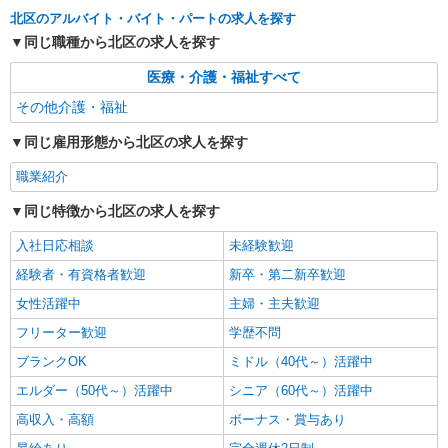
30,000円 ・役職手当：10,000〜70,000円 ・処遇改
東京都北区
北区のアルバイト・バイト・パートの求人を探す
善手当：20,000〜60,000円（勤続年数、保有資格
により変動） ・固定残業手当：20,000円（10時
同じ職種から北区の求人を探す
詳細を見る
キープ
間） ※固定残業時間を超過する場合には超過勤務
手当として別途支給 下記資格をお持ちの方歓迎 ・
医療・介護・福祉すべて
認知症介護基礎研修 ・初任者研修 ・実務者研修
派遣社員
その他介護・福祉
・介護福祉士 など
株式会社kotrio /●SW-H1-1958104
同じ雇用形態から北区の求人を探す
東十条駅｜未経験でも簡単！障がい者デイで軽
作業サポート＆ケア
職業紹介
時給1650円〜2312円 ＜日払い有/週払い有/交
通費全支給(ガソリン代含む)＞
同じ特徴から北区の求人を探す
北区【最寄駅：東十条駅】
入社日応相談
未経験歓迎
詳細を見る
経験者・有資格者歓迎
新卒・第二新卒歓迎
キープ
女性活躍中
主婦・主夫歓迎
派遣社員
フリーター歓迎
学歴不問
株式会社kotrio /●SW-H1-2102836
ブランクOK
ミドル（40代～）活躍中
東十条駅＊就労支援施設＊福祉の経験/スキル
が身につく仕事♪
エルダー（50代～）活躍中
シニア（60代～）活躍中
時給1500円〜 ＜日払い有/週払い有/交通費全
高収入・高額
ボーナス・賞与あり
支給(ガソリン代含む)＞