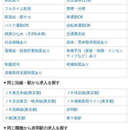
昇給あり
完全週休2日制
北区【最寄駅：東十条駅】
フルタイム歓迎
禁煙・分煙
詳細を見る
キープ
駅直結・駅チカ
車通勤OK
バイク通勤OK
自転車通勤OK
残業少なめ（月20h未満）
交通費支給
社会保険あり
産休・育休取得実績あり
退職金・財形貯蓄制度あり
各種手当（家族・役職・インセン
ティブなど）あり
制服貸与
研修制度あり
資格取得支援制度あり
同じ沿線・駅から求人を探す
ＪＲ東北本線(東京都)
ＪＲ埼京線(東京都)
ＪＲ京浜東北・根岸線(東京都)
ＪＲ湘南新宿ライン(東京都)
ＪＲ高崎線(東京都)
赤羽駅
十条(東京)駅
東十条駅
同じ職種から赤羽駅の求人を探す