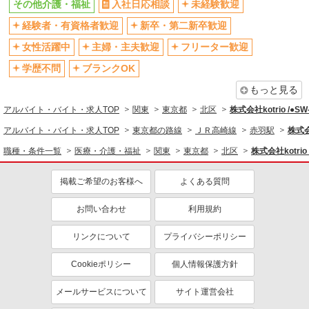
その他介護・福祉
入社日応相談
未経験歓迎
バイク通勤OK
自転車通勤OK
残業少なめ（月20h未満）
経験者・有資格者歓迎
新卒・第二新卒歓迎
交通費支給
社会保険あり
産休・育休取得実績あり
女性活躍中
主婦・主夫歓迎
フリーター歓迎
退職金・財形貯蓄制度あり
各種手当（家族・役職・インセン
学歴不問
ブランクOK
ティブなど）あり
もっと見る
制服貸与
研修制度あり
アルバイト・バイト・求人TOP
関東
東京都
北区
株式会社kotrio /●S
資格取得支援制度あり
アルバイト・バイト・求人TOP
東京都の路線
ＪＲ高崎線
赤羽駅
株式会
同じ職種から求人を探す
職種・条件一覧
医療・介護・福祉
関東
東京都
北区
株式会社kotrio
医療・介護・福祉
掲載ご希望のお客様へ
よくある質問
同じ特徴から求人を探す
お問い合わせ
利用規約
未経験歓迎
ミドル（40代～）活躍中
ボーナス・賞与あり
車通勤OK
リンクについて
プライバシーポリシー
交通費支給
社会保険あり
Cookieポリシー
個人情報保護方針
産休・育休取得実績あり
メールサービスについて
サイト運営会社