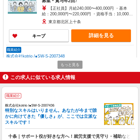
募集＊賞与年2回♪
【正社員】月給240,000〜400,000円 ・基本
給：200,000円〜220,000円 ・資格手当：10,000〜
30,000円 ・役職手当：10,000〜70,000円 ・処遇改
東京都北区上十条
善手当：20,000〜60,000円（勤続年数、保有資格
により変動） ・固定残業手当：20,000円（10時
詳細を見る
キープ
間） ※固定残業時間を超過する場合には超過勤務
手当として別途支給 下記資格をお持ちの方歓迎 ・
認知症介護基礎研修 ・初任者研修 ・実務者研修
職業紹介
・介護福祉士 など
株式会社kotrio /●SW-S-2007348
十条｜未経験OK！就労支援のパートスタッフ
もっと見る
募集＊週3〜OK♪
この求人に似ている求人情報
時給1500円〜 ※給与は資格・経験を考慮
◆交通費orガソリン代全額支給
東京都北区上十条
職業紹介
詳細を見る
キープ
株式会社kotrio /●SW-S-2007436
特別なスキルはいりません。あなたが今まで誰
かに向けてきた『優しさ』が、ここでは立派な
職業紹介
スキルです！
株式会社kotrio /●SW-S-2087196
＜就労支援STAFF＞「働きたい」を応援し、
十条｜サポート役が好きな方へ！就労支援で見守り・補助など♪
自分の生活も豊かに＊