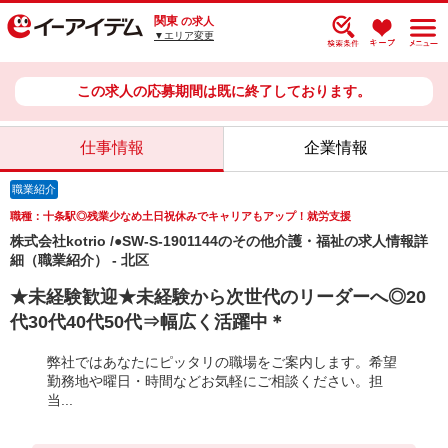
関東
の求人
▼エリア変更
この求人の応募期間は既に終了しております。
仕事情報
企業情報
職業紹介
職種：十条駅◎残業少なめ土日祝休みでキャリアもアップ！就労支援
株式会社kotrio /●SW-S-1901144のその他介護・福祉の求人情報詳
細（職業紹介） - 北区
★未経験歓迎★未経験から次世代のリーダーへ◎20
代30代40代50代⇒幅広く活躍中＊
弊社ではあなたにピッタリの職場をご案内します。希望
勤務地や曜日・時間などお気軽にご相談ください。担
当...