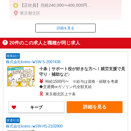
【正社員】月給240,000〜400,000円
・基本給：200,000円〜220,000円
東京都北区
・資格手当：10,000〜30,000円
・役職手当：10,000〜70,000円
・処遇改善手当：20,000〜60,000円（勤続年数、保
詳細を見る
ID：AE0527652121
有資格により変動）
・固定残業手当：20,000円（10時間）
20
件のこの求人と職種が同じ求人
※固定残業時間を超過する場合には超過勤務手当と
掲載期間終了
して別途支給
職業紹介
下記資格をお持ちの方歓迎
株式会社kotrio /●SW-S-2007436
・認知症介護基礎研修
十条｜サポート役が好きな方へ！就労支援で見
・初任者研修
守り・補助など♪
・実務者研修
時給1500円〜 ※給与は資格・経験を考慮
・介護福祉士 など
◆交通費orガソリン代全額支給
東京都北区上十条
詳細を見る
キープ
派遣社員
株式会社kotrio /●SW-H1-2102900