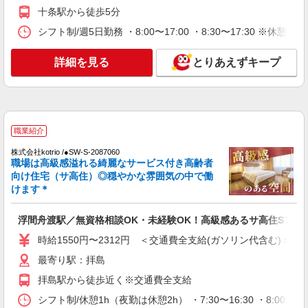
時給1500円〜 ＜日払い有/週払い有/交通費全
十条駅から徒歩5分
支給(ガソリン代含む)＞
シフト制/週5日勤務 ・8:00〜17:00 ・8:30〜17:30 ※休
北区【最寄駅：東十条駅】
詳細を見る
とりあえずキープ
詳細を見る
キープ
派遣社員
株式会社kotrio /●SW-H1-2102901
≪王子駅近く≫日払可/日曜休☆障がい者の軽
職業紹介
作業補助など
株式会社kotrio /●SW-S-2087060
時給1650円〜2312円 ＜日払い有/週払い有/交
職場は高級感溢れる綺麗なサービス付き高齢者
通費全支給(ガソリン代含む)＞
向け住宅（サ高住）◎穏やかな雰囲気の中で働
東京都北区
けます＊
詳細を見る
キープ
浮間舟渡駅／無資格相談OK・未経験OK！高級感あるサ高住STAF
時給1550円〜2312円 ＜交通費全支給(ガソリン代含む)＞
アルバイト
パート
最寄り駅：拝島
小規模多機能型居宅介護 せらび王子/1380000193-032
拝島駅から徒歩近く※交通費全支給
介護送迎ドライバー
時給1,300円〜1,380円（経験・能力等による）
シフト制/休憩1h（夜勤は休憩2h） ・7:30〜16:30 ・8:00〜13