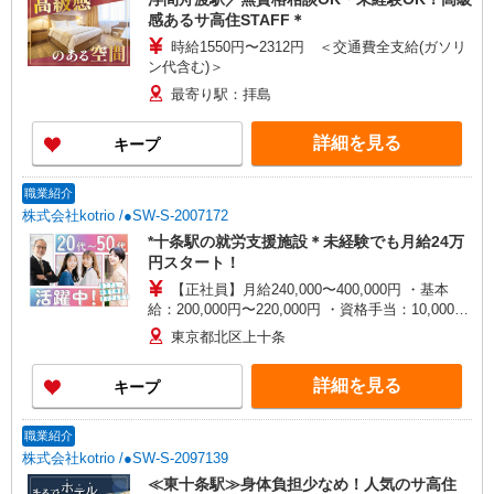
感あるサ高住STAFF＊
時給1550円〜2312円 ＜交通費全支給(ガソリ
ン代含む)＞
最寄り駅：拝島
詳細を見る
キープ
職業紹介
株式会社kotrio /●SW-S-2007172
*十条駅の就労支援施設＊未経験でも月給24万
円スタート！
【正社員】月給240,000〜400,000円 ・基本
給：200,000円〜220,000円 ・資格手当：10,000〜
30,000円 ・役職手当：10,000〜70,000円 ・処遇改
東京都北区上十条
善手当：20,000〜60,000円（勤続年数、保有資格
により変動） ・固定残業手当：20,000円（10時
詳細を見る
キープ
間） ※固定残業時間を超過する場合には超過勤務
手当として別途支給 下記資格をお持ちの方歓迎 ・
認知症介護基礎研修 ・初任者研修 ・実務者研修
職業紹介
・介護福祉士 など
株式会社kotrio /●SW-S-2097139
≪東十条駅≫身体負担少なめ！人気のサ高住