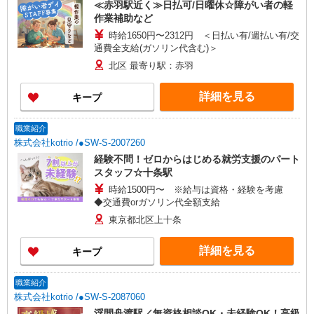
≪赤羽駅近く≫日払可/日曜休☆障がい者の軽
作業補助など
時給1650円〜2312円 ＜日払い有/週払い有/交
通費全支給(ガソリン代含む)＞
北区 最寄り駅：赤羽
詳細を見る
キープ
職業紹介
株式会社kotrio /●SW-S-2007260
経験不問！ゼロからはじめる就労支援のパート
スタッフ☆十条駅
時給1500円〜 ※給与は資格・経験を考慮
◆交通費orガソリン代全額支給
東京都北区上十条
詳細を見る
キープ
職業紹介
株式会社kotrio /●SW-S-2087060
浮間舟渡駅／無資格相談OK・未経験OK！高級