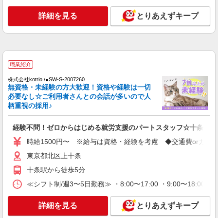
東京都北区堀船1-23-8 ◆東京メトロ/都電荒川
線の王子駅からは徒歩10分程度です！
詳細を見る
とりあえずキープ
詳細を見る
キープ
職業紹介
職業紹介
株式会社kotrio /●SW-S-2007524
高時給！十条駅の就労支援施設＊未経験で時給
株式会社kotrio /●SW-S-2007260
無資格・未経験の方大歓迎！資格や経験は一切
1500円スタート！
必要なし☆ご利用者さんとの会話が多いので人
時給1500円〜 ※給与は資格・経験を考慮
柄重視の採用♪
◆交通費orガソリン代全額支給
東京都北区上十条
経験不問！ゼロからはじめる就労支援のパートスタッフ☆十条駅
詳細を見る
時給1500円〜 ※給与は資格・経験を考慮 ◆交通費orガソ
キープ
東京都北区上十条
職業紹介
十条駅から徒歩5分
株式会社kotrio /●SW-S-2087219
≪シフト制/週3〜5日勤務≫ ・8:00〜17:00 ・9:00〜18:00
経験不問！ゼロからはじめる就労支援の正社員
スタッフ☆十条駅
詳細を見る
とりあえずキープ
【正社員】月給240,000〜400,000円 ・基本
給：200,000円〜220,000円 ・資格手当：10,000〜