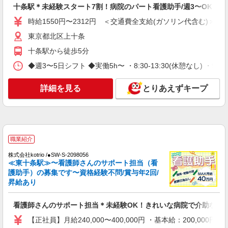
満177,000円/1年以上198,000円/10年以上218,000
東京都北区
十条駅＊未経験スタート7割！病院のパート看護助手/週3〜OK
円 ＜一律手当＞ ・資格手当60,000円 ・固定残業
代：1年未満55,547円/1年以上60,469円/10年以上
時給1550円〜2312円 ＜交通費全支給(ガソリン代含む)＞
詳細を見る
キープ
67,500円 ＜その他手当＞ ・託児所手当上限25,000
東京都北区上十条
円 ・オンコール手当1件2,000円 ・緊急訪問手
当1件4,750円、22〜6時は5,700円 ・応援手当
十条駅から徒歩5分
派遣社員
200円/1件訪問 ・昇給1,500〜20,000円・賞与年2
株式会社kotrio /●SW-H1-2100313
◆週3〜5日シフト ◆実働5h〜 ・8:30-13:30(休憩なし) ・9:00-18
回(2.5か月分前年実績)
十条駅｜家庭と両立できる＊デイサービス看護
師【夜勤なし】
詳細を見る
とりあえずキープ
時給2400円〜3000円 ＜日払い有/週払い有/交
通費全支給(ガソリン代含む)＞
十条駅付近
詳細を見る
職業紹介
キープ
株式会社kotrio /●SW-S-2098056
≪東十条駅≫〜看護師さんのサポート担当（看
職業紹介
護助手）の募集です〜資格経験不問/賞与年2回/
株式会社kotrio /●SW-S-2023677
昇給あり
十条駅≫高級シニアマンションの看護師▼居室
の巡回等
看護師さんのサポート担当＊未経験OK！きれいな病院で介助など
時給2400円〜＜交通費全額支給(ガソリン代含
む)＞
【正社員】月給240,000〜400,000円 ・基本給：200,0