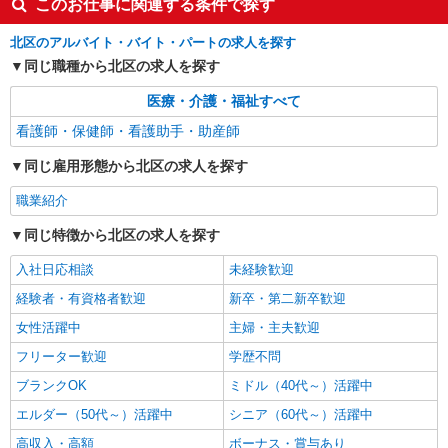
このお仕事に関連する条件で探す
派遣社員
株式会社kotrio /●SW-H1-2024331
北区のアルバイト・バイト・パートの求人を探す
＜王子駅＞元気も、プライベートも諦めない＊
同じ職種から北区の求人を探す
週3〜OK/看護助手
医療・介護・福祉すべて
時給1650円〜2312円 ＜日払い有/週払い有/交
通費全支給(ガソリン代含む)＞
看護師・保健師・看護助手・助産師
北区
同じ雇用形態から北区の求人を探す
詳細を見る
キープ
職業紹介
同じ特徴から北区の求人を探す
派遣社員
株式会社kotrio /●SW-H1-2001197
入社日応相談
未経験歓迎
お試し勤務OK♪王子駅▼病院で看護助手▼補助
作業のみ！面接なし
経験者・有資格者歓迎
新卒・第二新卒歓迎
時給1550円〜2312円 ＜日払い有/週払い有/交
女性活躍中
主婦・主夫歓迎
通費全支給(ガソリン代含む)＞
フリーター歓迎
学歴不問
北区
ブランクOK
ミドル（40代～）活躍中
詳細を見る
キープ
エルダー（50代～）活躍中
シニア（60代～）活躍中
高収入・高額
ボーナス・賞与あり