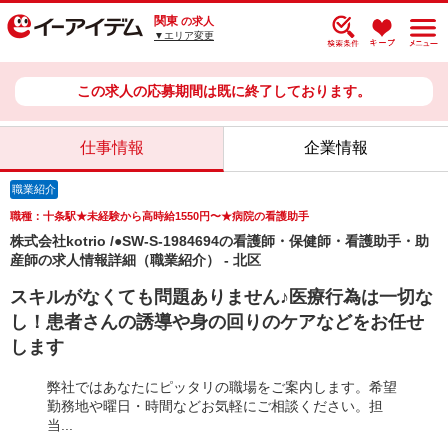
関東
の求人
▼エリア変更
この求人の応募期間は既に終了しております。
仕事情報
企業情報
職業紹介
職種：十条駅★未経験から高時給1550円〜★病院の看護助手
株式会社kotrio /●SW-S-1984694の看護師・保健師・看護助手・助
産師の求人情報詳細（職業紹介） - 北区
スキルがなくても問題ありません♪医療行為は一切な
し！患者さんの誘導や身の回りのケアなどをお任せ
します
弊社ではあなたにピッタリの職場をご案内します。希望
勤務地や曜日・時間などお気軽にご相談ください。担
当...