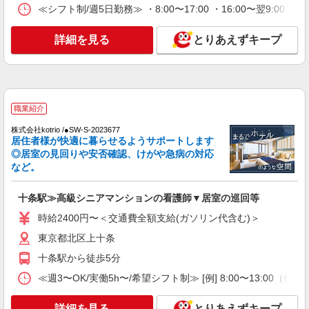
≪シフト制/週5日勤務≫ ・8:00〜17:00 ・16:00〜翌9:0
詳細を見る
キープ
詳細を見る
とりあえずキープ
職業紹介
株式会社kotrio /●SW-S-2022820
十条駅＊病院の看護助手│シフト相談OK！経
験不問・資格不問◎
職業紹介
時給1550円〜2312円 ＜交通費全支給(ガソリ
株式会社kotrio /●SW-S-2023677
ン代含む)＞
居住者様が快適に暮らせるようサポートします
東京都北区上十条
◎居室の見回りや安否確認、けがや急病の対応
など。
詳細を見る
キープ
十条駅≫高級シニアマンションの看護師▼居室の巡回等
派遣社員
時給2400円〜＜交通費全額支給(ガソリン代含む)＞
株式会社トラストグロース 新宿本社 第3営業部
東京都北区上十条
保育園での看護師
時給：2100円
十条駅から徒歩5分
東京都北区
≪週3〜OK/実働5h〜/希望シフト制≫ [例] 8:00〜13
詳細を見る
キープ
詳細を見る
とりあえずキープ