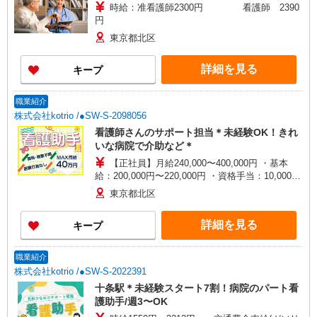
時給：准看護師2300円 看護師 2390
円
東京都北区
詳細を見る
キープ
職業紹介
株式会社kotrio /●SW-S-2098056
看護師さんのサポート担当＊未経験OK！きれ
いな病院で介助など＊
【正社員】月給240,000〜400,000円 ・基本
給：200,000円〜220,000円 ・資格手当：10,000〜
30,000円 ・役職手当：10,000〜70,000円 ・処遇改
東京都北区
善手当：20,000〜60,000円（勤続年数、保有資格
により変動） ・固定残業手当：20,000円（10時
詳細を見る
キープ
間） ※固定残業時間を超過する場合には超過勤務
手当として別途支給 ・夜勤手当：10,000円/1回
（上記給与とは別に支給） 下記資格をお持ちの方
職業紹介
歓迎 ・認知症介護基礎研修 ・初任者研修 ・実務
株式会社kotrio /●SW-S-2022391
者研修 ・介護福祉士 など
十条駅＊未経験スタート7割！病院のパート看
護助手/週3〜OK