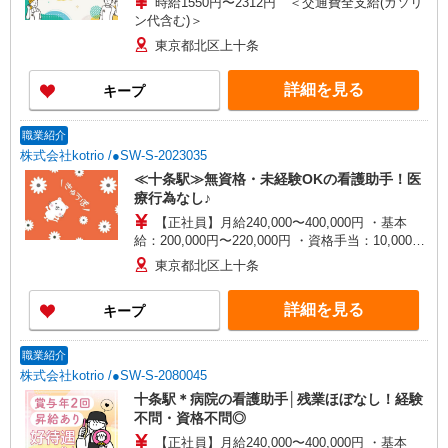
時給1550円〜2312円 ＜交通費全支給(ガソリ
ン代含む)＞
東京都北区上十条
詳細を見る
キープ
職業紹介
株式会社kotrio /●SW-S-2023035
≪十条駅≫無資格・未経験OKの看護助手！医
療行為なし♪
【正社員】月給240,000〜400,000円 ・基本
給：200,000円〜220,000円 ・資格手当：10,000〜
30,000円 ・役職手当：10,000〜70,000円 ・処遇改
東京都北区上十条
善手当：20,000〜60,000円（勤続年数、保有資格
により変動） ・固定残業手当：20,000円（10時
詳細を見る
キープ
間） ※固定残業時間を超過する場合には超過勤務
手当として別途支給 ・夜勤手当：10,000円/1回
（上記給与とは別に支給） 下記資格をお持ちの方
職業紹介
歓迎 ・認知症介護基礎研修 ・初任者研修 ・実務
株式会社kotrio /●SW-S-2080045
者研修 ・介護福祉士 など
十条駅＊病院の看護助手│残業ほぼなし！経験
不問・資格不問◎
【正社員】月給240,000〜400,000円 ・基本