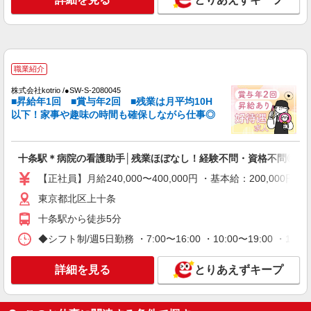
紹介予定派遣
株式会社トラストグロース 新宿本社 第3営業部
病院での看護師
職業紹介
時給：准看護師2100円〜/看護師2200円〜 ※資
格や経験などによる
株式会社kotrio /●SW-S-2080045
■昇給年1回 ■賞与年2回 ■残業は月平均10H
東京都北区
以下！家事や趣味の時間も確保しながら仕事◎
詳細を見る
キープ
十条駅＊病院の看護助手│残業ほぼなし！経験不問・資格不問◎
職業紹介
【正社員】月給240,000〜400,000円 ・基本給：200,0
株式会社kotrio /●SW-S-2078291
東京都北区上十条
＼介護施設の看護師界隈でも大人気！／日勤の
みのデイサービス＊
十条駅から徒歩5分
時給2400円〜＜交通費全額支給(ガソリン代含
◆シフト制/週5日勤務 ・7:00〜16:00 ・10:00〜19:00 ・1
む)＞
北区/駅チカで好アクセス★
詳細を見る
とりあえずキープ
詳細を見る
キープ