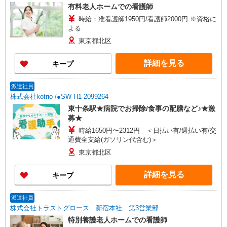
有料老人ホームでの看護師
時給：准看護師1950円/看護師2000円 ※資格に
よる
東京都北区
詳細を見る
キープ
派遣社員
株式会社kotrio /●SW-H1-2099264
東十条駅★病院でお掃除/食事の配膳など♪★激
募★
時給1650円〜2312円 ＜日払い有/週払い有/交
通費全支給(ガソリン代含む)＞
東京都北区
詳細を見る
キープ
派遣社員
株式会社トラストグロース 新宿本社 第3営業部
特別養護老人ホームでの看護師