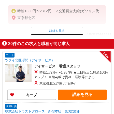
時給1550円〜2312円 ＜交通費全支給(ガソリン代含
む)＞
東京都北区
詳細を見る
ID：AE0527662283
20
件のこの求人と職種が同じ求人
掲載期間終了
NEW
パート
ツクイ北区浮間（デイサービス）
デイサービス 看護スタッフ
時給1,727円〜1,957円 ★土日祝日は時給100円
アップ！ ※給与幅は資格・経験等による
東京都北区浮間5丁目9-7
詳細を見る
キープ
派遣社員
株式会社トラストグロース 新宿本社 第3営業部