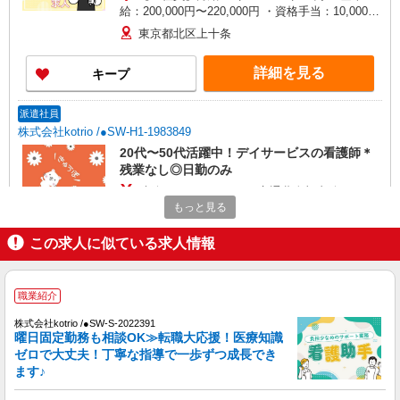
給：200,000円〜220,000円 ・資格手当：10,000〜
30,000円 ・役職手当：10,000〜70,000円 ・処遇改
東京都北区上十条
善手当：20,000〜60,000円（勤続年数、保有資格
により変動） ・固定残業手当：20,000円（10時
詳細を見る
キープ
間） ※固定残業時間を超過する場合には超過勤務
手当として別途支給 ・夜勤手当：10,000円/1回
（上記給与とは別に支給） 下記資格をお持ちの方
派遣社員
歓迎 ・認知症介護基礎研修 ・初任者研修 ・実務
株式会社kotrio /●SW-H1-1983849
者研修 ・介護福祉士 など
20代〜50代活躍中！デイサービスの看護師＊
残業なし◎日勤のみ
時給2400円〜3000円＜交通費全額支給(ガソリ
ン代含む)/日払い可/週払い可＞
もっと見る
東京都北区
この求人に似ている求人情報
詳細を見る
キープ
職業紹介
職業紹介
株式会社kotrio /●SW-S-2022391
株式会社トラストグロース 新宿本社 第1営業部
曜日固定勤務も相談OK≫転職大応援！医療知識
訪問看護ステーションでの看護師
ゼロで大丈夫！丁寧な指導で一歩ずつ成長でき
ます♪
月給：1年未満292,547円/1年以上318,469円/10
年以上355,000円 ※経験による ＜基本給＞ 1年未