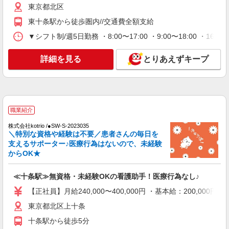
東京都北区上十条
東京都北区
東十条駅から徒歩圏内//交通費全額支給
詳細を見る
キープ
▼シフト制/週5日勤務 ・8:00〜17:00 ・9:00〜18:00 ・
職業紹介
株式会社kotrio /●SW-S-2078250
詳細を見る
とりあえずキープ
住宅型有料老人ホームの看護師＊ブランクあっ
ても問題なし◎
時給2400円〜＜交通費全額支給(ガソリン代含
む)＞
職業紹介
北区
株式会社kotrio /●SW-S-2023035
＼特別な資格や経験は不要／患者さんの毎日を
詳細を見る
キープ
支えるサポーター♪医療行為はないので、未経験
からOK★
派遣社員
株式会社kotrio /●SW-H1-1983850
≪十条駅≫無資格・未経験OKの看護助手！医療行為なし♪
20代〜50代活躍中！デイサービスの看護師＊
【正社員】月給240,000〜400,000円 ・基本給：200,0
残業なし◎日勤のみ
時給2400円〜3000円＜交通費全額支給(ガソリ
東京都北区上十条
ン代含む)/日払い可/週払い可＞
十条駅から徒歩5分
十条駅付近