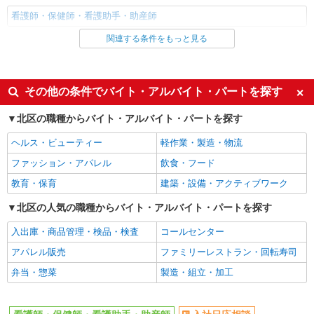
看護師・保健師・看護助手・助産師
関連する条件をもっと見る
同じ雇用形態から王子駅の求人を探す
職業紹介
同じ特徴から王子駅の求人を探す
その他の条件でバイト・アルバイト・パートを探す
入社日応相談
未経験歓迎
北区の職種からバイト・アルバイト・パートを探す
経験者・有資格者歓迎
新卒・第二新卒歓迎
ヘルス・ビューティー
軽作業・製造・物流
女性活躍中
主婦・主夫歓迎
ファッション・アパレル
飲食・フード
フリーター歓迎
学歴不問
教育・保育
建築・設備・アクティブワーク
ブランクOK
ミドル（40代～）活躍中
北区の人気の職種からバイト・アルバイト・パートを探す
エルダー（50代～）活躍中
シニア（60代～）活躍中
入出庫・商品管理・検品・検査
コールセンター
高収入・高額
ボーナス・賞与あり
アパレル販売
ファミリーレストラン・回転寿司
昇給あり
完全週休2日制
弁当・惣菜
製造・組立・加工
フルタイム歓迎
禁煙・分煙
駅直結・駅チカ
車通勤OK