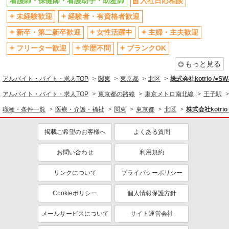
看護師・保健師・看護助手・助産師
入社日応相談
バイク通勤OK
自転車通勤OK
残業少なめ（月20h未満）
未経験歓迎
経験者・有資格者歓迎
交通費支給
社会保険あり
産休・育休取得実績あり
新卒・第二新卒歓迎
女性活躍中
主婦・主夫歓迎
退職金・財形貯蓄制度あり
各種手当（家族・役職・インセン
フリーター歓迎
学歴不問
ブランクOK
ティブなど）あり
もっと見る
制服貸与
研修制度あり
アルバイト・バイト・求人TOP
関東
東京都
北区
株式会社kotrio /●S
資格取得支援制度あり
アルバイト・バイト・求人TOP
東京都の路線
東京メトロ南北線
王子駅
同じ職種から求人を探す
職種・条件一覧
医療・介護・福祉
関東
東京都
北区
株式会社kotrio
医療・介護・福祉
掲載ご希望のお客様へ
よくある質問
看護師・保健師・看護助手・助産師
お問い合わせ
利用規約
同じ特徴から求人を探す
未経験歓迎
ミドル（40代～）活躍中
リンクについて
プライバシーポリシー
ボーナス・賞与あり
車通勤OK
Cookieポリシー
個人情報保護方針
交通費支給
社会保険あり
メールサービスについて
サイト運営会社
産休・育休取得実績あり