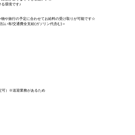
る環境です♪
い物や旅行の予定に合わせてお給料の受け取りが可能です☆
/週払い有/交通費全支給(ガソリン代含む)＞
定可）※送迎業務があるため