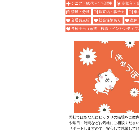
シニア（60代～）活躍中
高収入・
禁煙・分煙
駅直結・駅チカ
車
交通費支給
社会保険あり
産休
各種手当（家族・役職・インセンティブ
弊社ではあなたにピッタリの職場をご案
や曜日・時間などお気軽にご相談くださ
サポートしますので、安心して就業して