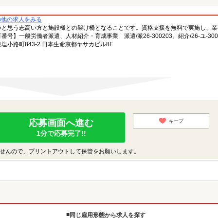
の他の求人をみる
いと思う志高い方と施設様との架け橋となることです。資格支援を無料で実施し、業
一般労働者派遣、人材紹介・育成事業 派遣/派26-300203、紹介/26-ユ-300
小路町843-2 日本生命京都ヤサカビル8F
応募画面へ進む
キープ
1分で応募完了!!
せんので、プリントアウトして保管をお願いします。
同じ雇用形態から求人を探す