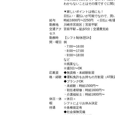
わからないことはその場ですぐに聞け
▼嬉しいポイントは他にも！
日払い・週払いが可能でなので、買
給与
時給1600円〜2250円 ＜日払い有
勤務地
川崎市宮前区｜宮前平駅
交通アク
宮前平駅→徒歩5分｜交通費支給
セス
勤務時
【シフト制/休憩1h】
間・曜日
例
・7:00〜16:00
・8:00〜17:00
・9:00〜18:00
など
※残業なし
※週3日〜OK
応募資
◆無資格・未経験歓迎
格・経験
◆運転免許をお持ちの方歓迎（AT限
◆ブランクOK
・未経験：時給1500円〜
・初任者研修：時給1600円〜
・介護福祉士：時給1800円〜
休日・休
＜休日＞
暇
シフトによりお休み決定
待遇
※各種規定有
◆社会保険完備