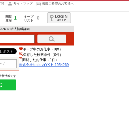
質問
サイトマップ
掲載ご希望のお客様へ
閲覧
キープ
1
0
履歴
リスト
ログイン
-1954269の求人情報詳細
キープ中のお仕事（0件）
保存した検索条件（
0
件）
閲覧したお仕事（1件）
ープ
株式会社kotrio /●YK-H-1954269
の最新情報です
む