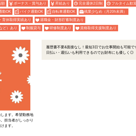
高額
ボーナス・賞与あり
昇給あり
完全週休2日制
フルタイム歓
通勤OK
バイク通勤OK
自転車通勤OK
残業少なめ（月20h未満）
・育休取得実績あり
退職金・財形貯蓄制度あり
など）あり
制服貸与
研修制度あり
資格取得支援制度あり
履歴書不要&面接なし！最短3日でお仕事開始も可能で
日払い・週払いも利用できるのでお財布にも優しく◎
内します。希望勤務地
い。担当者がしっかり
頂けます。