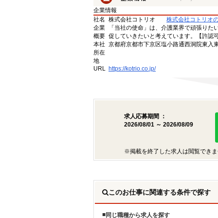
企業情報
社名
株式会社コトリオ
株式会社コトリオ
企業
「当社の使命」は、介護業界で頑張りた
概要
促していきたいと考えています。【許認可番号】
本社
京都府京都市下京区塩小路通西洞院東入東塩
所在
地
URL
https://kotrio.co.jp/
求人応募期間 ：
2026/08/01 ～ 2026/08/09
※掲載を終了した求人は閲覧できま
このお仕事に関連する条件で探す
同じ職種から求人を探す