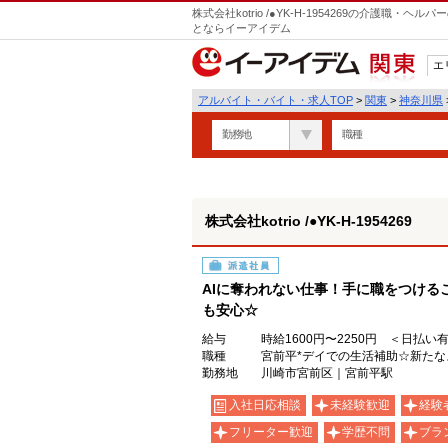
株式会社kotrio /●YK-H-1954269の介護職
とならイーアイデム
エ
関東
アルバイト・バイト・求人TOP
>
関東
>
神奈川県
勤務地
職種
株式会社kotrio /●YK-H-1954269
派遣社員
AIに奪われない仕事！手に職をつける
も安心☆
給与
時給1600円〜2250円 ＜日払い
職種
宮前平*デイでの生活補助☆新たな
勤務地
川崎市宮前区｜宮前平駅
入社日応相談
未経験歓迎
経験
フリーター歓迎
学歴不問
ブラ