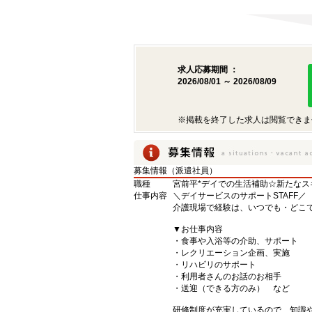
求人応募期間 ：
2026/08/01 ～ 2026/08/09
※掲載を終了した求人は閲覧できま
募集情報（派遣社員）
職種
宮前平*デイでの生活補助☆新たなス
仕事内容
＼デイサービスのサポートSTAFF／
介護現場で経験は、いつでも・どこ
▼お仕事内容
・食事や入浴等の介助、サポート
・レクリエーション企画、実施
・リハビリのサポート
・利用者さんのお話のお相手
・送迎（できる方のみ） など
研修制度が充実しているので、知識