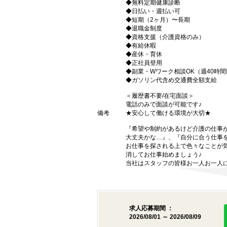
◆無料定期健康診断
◆日払い・週払い可
◆短期（2ヶ月）〜長期
◆退職金制度
◆資格支援（介護資格のみ）
◆有給休暇
◆産休・育休
◆正社員登用
◆副業・Wワーク相談OK（週40時
◆ガソリン代含め交通費全額支給
＜履歴書不要/在宅面談＞
電話のみで面談が可能です♪
備考
★安心して働ける環境が大切★
『希望や制約があるけど介護の仕事
大丈夫かな…』、『自分に合う仕事
お仕事を探される上で色々なことが気
消してお仕事始めましょう♪
当社はスタッフの皆様お一人お一人に
求人応募期間 ：
2026/08/01 ～ 2026/08/09