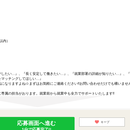
間以内）
がしたい…』、『長く安定して働きたい…』、『就業部署の詳細が知りたい…』、『
をマッチングしてほしい…』
になりますよね☆まずはお気軽にご連絡ください!!お問い合わせだけでも構いません
専属の担当がおります。就業前から就業中も全力でサポートいたします!!
応募画面へ進む
キープ
1分で応募完了!!