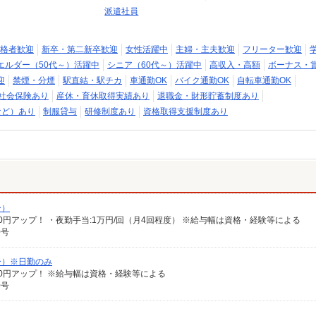
派遣社員
格者歓迎
新卒・第二新卒歓迎
女性活躍中
主婦・主夫歓迎
フリーター歓迎
エルダー（50代～）活躍中
シニア（60代～）活躍中
高収入・高額
ボーナス・
迎
禁煙・分煙
駅直結・駅チカ
車通勤OK
バイク通勤OK
自転車通勤OK
社会保険あり
産休・育休取得実績あり
退職金・財形貯蓄制度あり
など）あり
制服貸与
研修制度あり
資格取得支援制度あり
ー）
給100円アップ！ ・夜勤手当:1万円/回（月4回程度） ※給与幅は資格・経験等による
0号
ー）※日勤のみ
給100円アップ！ ※給与幅は資格・経験等による
0号
）