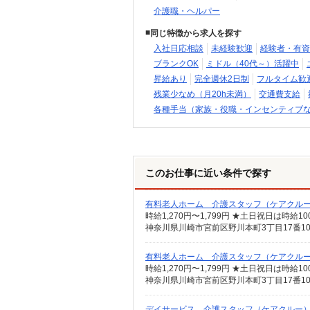
介護職・ヘルパー
同じ特徴から求人を探す
入社日応相談
未経験歓迎
経験者・有資
ブランクOK
ミドル（40代～）活躍中
昇給あり
完全週休2日制
フルタイム歓
残業少なめ（月20h未満）
交通費支給
各種手当（家族・役職・インセンティブ
このお仕事に近い条件で探す
有料老人ホーム 介護スタッフ（ケアクル
時給1,270円〜1,799円 ★土日祝日は時
神奈川県川崎市宮前区野川本町3丁目17番1
有料老人ホーム 介護スタッフ（ケアクル
時給1,270円〜1,799円 ★土日祝日は時
神奈川県川崎市宮前区野川本町3丁目17番1
デイサービス 介護スタッフ（ケアクルー