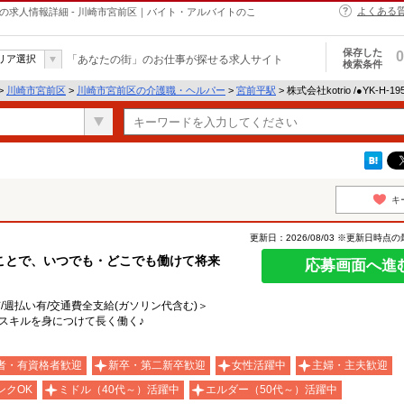
よくある
・ヘルパーの求人情報詳細 - 川崎市宮前区｜バイト・アルバイトのこ
保存した
0
リア選択
「あなたの街」のお仕事が探せる求人サイト
検索条件
>
川崎市宮前区
>
川崎市宮前区の介護職・ヘルパー
>
宮前平駅
> 株式会社kotrio /●YK-H
キ
更新日：2026/08/03 ※更新日時点
ことで、いつでも・どこでも働けて将来
応募画面へ進
有/週払い有/交通費全支給(ガソリン代含む)＞
スキルを身につけて長く働く♪
者・有資格者歓迎
新卒・第二新卒歓迎
女性活躍中
主婦・主夫歓迎
ンクOK
ミドル（40代～）活躍中
エルダー（50代～）活躍中