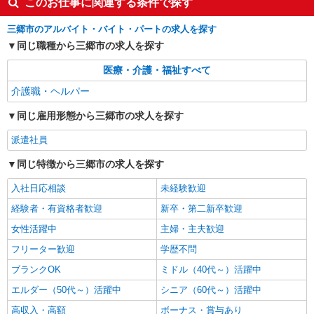
このお仕事に関連する条件で探す
職場へ★サ高住スタッフ
時給1600円〜2250円 ＜日払い有/週払い有/交
三郷市のアルバイト・バイト・パートの求人を探す
通費全支給(ガソリン代含む)＞
同じ職種から三郷市の求人を探す
三郷市
医療・介護・福祉すべて
詳細を見る
キープ
介護職・ヘルパー
同じ雇用形態から三郷市の求人を探す
派遣社員
株式会社kotrio /●SI-H-2017959
派遣社員
≪三郷中央駅≫日勤のみ＆残業ナシ！お迎えに
同じ特徴から三郷市の求人を探す
間に合うデイサービス
時給1600円〜2250円 ＜日払い有/週払い有/交
入社日応相談
未経験歓迎
通費全支給(ガソリン代含む)＞
経験者・有資格者歓迎
新卒・第二新卒歓迎
三郷市 交通費全額支給
女性活躍中
主婦・主夫歓迎
詳細を見る
キープ
フリーター歓迎
学歴不問
ブランクOK
ミドル（40代～）活躍中
エルダー（50代～）活躍中
シニア（60代～）活躍中
高収入・高額
ボーナス・賞与あり