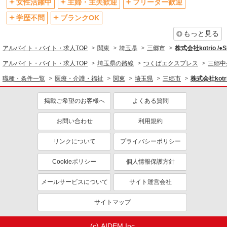
社会保険あり
産休・育休取得実績あり
女性活躍中
主婦・主夫歓迎
フリーター歓迎
退職金・財形貯蓄制度あり
各種手当（家族・役職・インセン
学歴不問
ブランクOK
ティブなど）あり
もっと見る
制服貸与
研修制度あり
アルバイト・バイト・求人TOP
関東
埼玉県
三郷市
株式会社kotrio /
資格取得支援制度あり
アルバイト・バイト・求人TOP
埼玉県の路線
つくばエクスプレス
三郷中
同じ職種から求人を探す
職種・条件一覧
医療・介護・福祉
関東
埼玉県
三郷市
株式会社kotri
医療・介護・福祉
掲載ご希望のお客様へ
よくある質問
介護職・ヘルパー
お問い合わせ
利用規約
同じ特徴から求人を探す
未経験歓迎
ミドル（40代～）活躍中
リンクについて
プライバシーポリシー
ボーナス・賞与あり
車通勤OK
Cookieポリシー
個人情報保護方針
交通費支給
社会保険あり
メールサービスについて
サイト運営会社
産休・育休取得実績あり
サイトマップ
(c) AIDEM Inc.