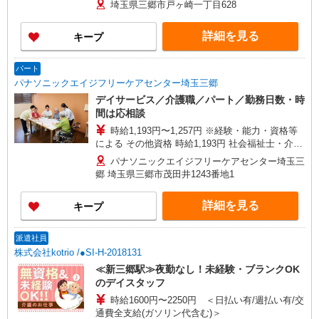
埼玉県三郷市戸ヶ崎一丁目628
回（6月・12月） ※業績による ※処遇改善手当は
試用期間中(3ヶ月)は支給なし
詳細を見る
キープ
パート
パナソニックエイジフリーケアセンター埼玉三郷
デイサービス／介護職／パート／勤務日数・時
間は応相談
時給1,193円〜1,257円 ※経験・能力・資格等
による その他資格 時給1,193円 社会福祉士・介護
福祉士 時給1,257円 ※一律処遇改善加算含む 〇時
パナソニックエイジフリーケアセンター埼玉三
間外勤務手当 〇土日祝勤務手当 〇無事故無違反表
郷 埼玉県三郷市茂田井1243番地1
彰金 〇年末年始勤務手当
詳細を見る
キープ
派遣社員
株式会社kotrio /●SI-H-2018131
≪新三郷駅≫夜勤なし！未経験・ブランクOK
のデイスタッフ
時給1600円〜2250円 ＜日払い有/週払い有/交
通費全支給(ガソリン代含む)＞