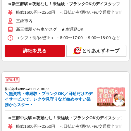
≪新三郷駅≫夜勤なし！未経験・ブランクOKのデイスタッフ
詳細を見る
キープ
時給1600円〜2250円 ＜日払い有/週払い有/交通費全支給(ガ
派遣社員
三郷市内
株式会社トラストグロース 新宿本社 第3営業部
新三郷駅から車でスグ ★車通勤OK
デイサービスでの介護士
＜シフト制/休憩1h＞ ・8:00〜17:00 ・9:00〜18:00 など 
時給：初任者研修1400円〜/実務者研修1450
円〜/介護福祉士1500円〜 ※資格や経験などによ
る
埼玉県三郷市
詳細を見る
とりあえずキープ
詳細を見る
キープ
派遣社員
派遣社員
株式会社kotrio /●SI-H-2101865
高齢者マンション★日払いOKで急な出費に対
株式会社kotrio /●SI-H-2018132
＼無資格・未経験・ブランクOK／日勤だけのデ
応可能＠三郷中央駅
イサービスで、レクや見守りなど始めやすい業
時給1600円〜2250円 ＜日払い有/週払い有/交
務からスタート
通費全支給(ガソリン代含む)＞
三郷市
≪三郷中央駅≫夜勤なし！未経験・ブランクOKのデイスタッフ
時給1600円〜2250円 ＜日払い有/週払い有/交通費全支給(ガ
詳細を見る
キープ