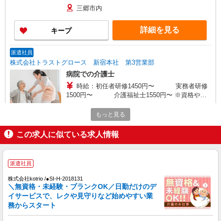
三郷市内
詳細を見る
キープ
派遣社員
株式会社トラストグロース 新宿本社 第3営業部
病院での介護士
時給：初任者研修1450円〜 実務者研修
1500円〜 介護福祉士1550円〜 ※資格や経
験などによる
埼玉県三郷市
もっと見る
詳細を見る
キープ
この求人に似ている求人情報
派遣社員
株式会社トラストグロース 新宿本社 第3営業部
派遣社員
小規模多機能での夜勤介護士
株式会社kotrio /●SI-H-2018131
時給：初任者研修1450円/実務者研修1500円/介
＼無資格・未経験・ブランクOK／日勤だけのデ
護福祉士1550円 ※資格や経験などによる
イサービスで、レクや見守りなど始めやすい業
務からスタート
埼玉県三郷市