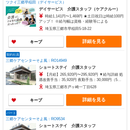
介護センター市川】千葉県市川市市川南三丁目13
ツクイ三郷早稲田（デイサービス）
番地2 サンライズ鈴木102号室 ■埼玉県 【三郷営
デイサービス 介護スタッフ（ケアクルー）
業所】埼玉県三郷市早稲田三丁目7番1号 パーク
時給1,141円〜1,469円 ★土日祝日は時給100円
サイド早稲田III1階102号室
アップ！ ※給与幅は資格・経験等による
埼玉県三郷市早稲田5-18-22
詳細を見る
キープ
契約社員
三郷ケアセンターそよ風：RO14949
ショートステイ 介護スタッフ
【月給】265,920円〜295,920円 ▼給与詳細 処
遇改善手当：35,920円 夜勤手当：30,000円（5回
分） ※6回目以降は1回6,000円支給 ▼下記別途支
埼玉県三郷市戸ヶ崎一丁目628
給 通勤手当 年末年始手当：380円/時 寸志あり：
年2回（6月・12月） ※業績による 特別報酬：平
詳細を見る
キープ
均34.1万円（最高額135万円） ※2025年6月支給実
績 ※処遇改善手当は試用期間中(3ヶ月)は支給なし
パート
三郷ケアセンターそよ風：RO9534
ショートステイ 介護スタッフ