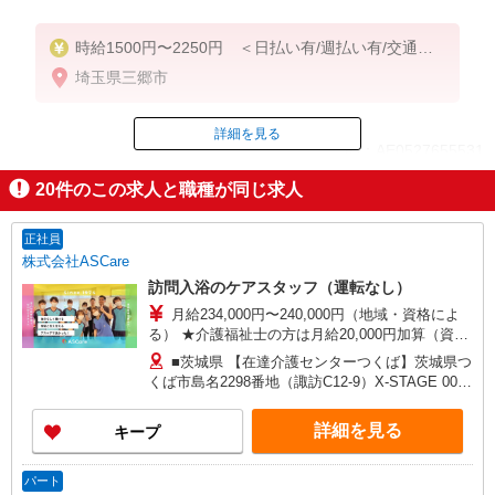
時給1500円〜2250円 ＜日払い有/週払い有/交通費
全支給(ガソリン代含む)＞
埼玉県三郷市
詳細を見る
ID：AE0527655531
20
件のこの求人と職種が同じ求人
掲載期間終了
正社員
株式会社ASCare
訪問入浴のケアスタッフ（運転なし）
月給234,000円〜240,000円（地域・資格によ
る） ★介護福祉士の方は月給20,000円加算（資格
手当） 別途交通費支給（30,000円上限／月） 別途
■茨城県 【在達介護センターつくば】茨城県つ
残業手当（月平均残業時間15時間）残業代全額支
くば市島名2298番地（諏訪C12-9）X-STAGE 001
給
号室 ■千葉県 【在宅介護センター流山】千葉県流
山市南流山四丁目6番地15 張替ビル101号室 【在
詳細を見る
キープ
宅介護センター東船橋】千葉県船橋市薬円台四丁
目14番地8 ソフィー田園 2階 【在宅介護センタ
ー船橋】千葉県船橋市行田一丁目46番21号 【在宅
パート