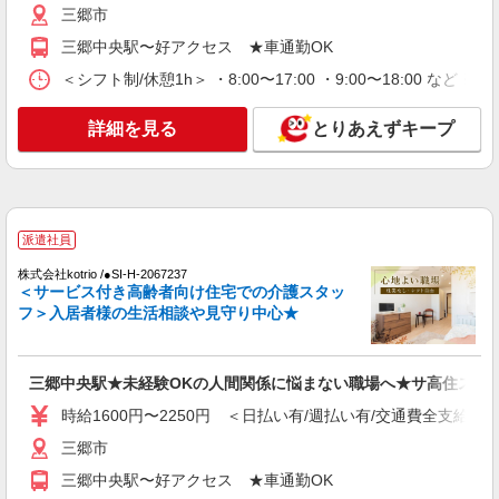
三郷市
職業紹介
三郷中央駅〜好アクセス ★車通勤OK
株式会社kotrio /●SW-S-2096877
＜シフト制/休憩1h＞ ・8:00〜17:00 ・9:00〜18:00 など 
正社員で採用します。最短2週間で内定でま
す。就労支援STAFF募集
詳細を見る
とりあえずキープ
【正社員】月給240,000〜400,000円 ・基本
給：200,000円〜220,000円 ・資格手当：10,000〜
30,000円 ・役職手当：10,000〜70,000円 ・処遇改
埼玉県三郷市
善手当：20,000〜60,000円（勤続年数、保有資格
により変動） ・固定残業手当：20,000円（10時
詳細を見る
キープ
間） ※固定残業時間を超過する場合には超過勤務
派遣社員
手当として別途支給 ・夜勤手当：10,000円/1回
（上記給与とは別に支給） 下記資格をお持ちの方
株式会社kotrio /●SI-H-2067237
派遣社員
＜サービス付き高齢者向け住宅での介護スタッ
歓迎 ・認知症介護基礎研修 ・初任者研修 ・実務
株式会社トラストグロース 新宿本社 第3営業部
フ＞入居者様の生活相談や見守り中心★
者研修 ・介護福祉士 など
介護付き有料老人ホームでの介護士
時給：初任者研修1400円〜/実務者研修1450
円〜/介護福祉士1500円〜 ※資格や経験などによ
三郷中央駅★未経験OKの人間関係に悩まない職場へ★サ高住スタ
る
埼玉県三郷市
時給1600円〜2250円 ＜日払い有/週払い有/交通費全支給(ガ
三郷市
詳細を見る
キープ
三郷中央駅〜好アクセス ★車通勤OK