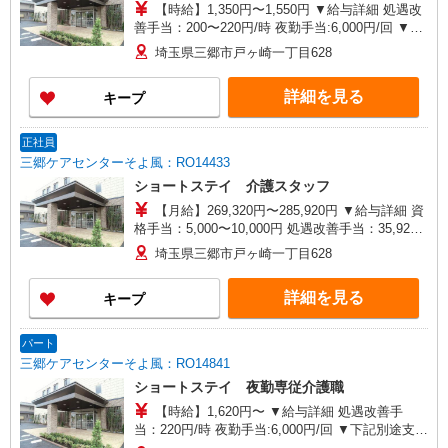
【時給】1,350円〜1,550円 ▼給与詳細 処遇改
善手当：200〜220円/時 夜勤手当:6,000円/回 ▼下
記別途支給 通勤手当 年末年始手当：380円/時 寸
埼玉県三郷市戸ヶ崎一丁目628
志あり：年2回（6月・12月） ※業績による ※処
遇改善手当は試用期間中(3ヶ月)は支給なし
詳細を見る
キープ
正社員
三郷ケアセンターそよ風：RO14433
ショートステイ 介護スタッフ
【月給】269,320円〜285,920円 ▼給与詳細 資
格手当：5,000〜10,000円 処遇改善手当：35,920
円 夜勤手当：30,000円（5回分） ※6回目以降は1
埼玉県三郷市戸ヶ崎一丁目628
回6,000円支給 住宅手当：規定あり 地域手当：0〜
15,000円 精勤手当：8,000円 調整手当：0〜30,000
詳細を見る
キープ
円 ▼下記別途支給 通勤手当 年末年始手当：380
円/時 賞与年2回（6月・12月） 昇給年1回（4月）
特別報酬：平均34.1万円（最高額135万円）
パート
※2025年6月支給実績 ※処遇改善手当は試用期間
三郷ケアセンターそよ風：RO14841
中(3ヶ月)は支給なし
ショートステイ 夜勤専従介護職
【時給】1,620円〜 ▼給与詳細 処遇改善手
当：220円/時 夜勤手当:6,000円/回 ▼下記別途支給
通勤手当 年末年始手当：380円/時 寸志あり：年2