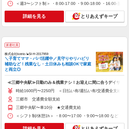
派遣社員
＜週3〜シフト制＞ ・8:00-17:00 ・9:00-18:00 ・16:
株式会社トラストグロース 新宿本社 第3営業部
グループホームでの介護士
詳細を見る
とりあえずキープ
時給：初任者1500円/実務者1600円/介福1700
円
埼玉県三郷市
派遣社員
詳細を見る
キープ
株式会社kotrio /●SI-H-2017959
＼子育てママ・パパ活躍中／見守りやリハビリ
派遣社員
補助など！残業なし・土日休みも相談OKで家庭
株式会社トラストグロース 新宿本社 第3営業部
と両立◎
介護付き有料老人ホームでの夜専介護士
1夜勤：27360円〜29700円 ※資格や経験など
≪三郷中央駅≫日勤のみ＆残業ナシ！お迎えに間に合うデイサービ
による
時給1600円〜2250円 ＜日払い有/週払い有/交通費全支給(ガ
埼玉県三郷市
三郷市 交通費全額支給
詳細を見る
キープ
三郷中央駅〜車10分 ★交通費支給
＜シフト制/休憩1h＞ ・8:00〜17:00 ・9:00〜18:00 など 
職業紹介
株式会社kotrio /●SW-S-2022010
詳細を見る
とりあえずキープ