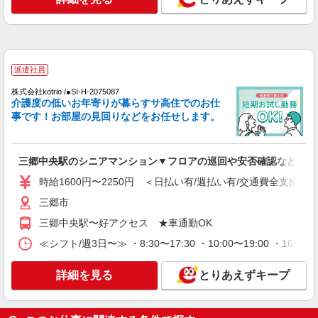
≪新三郷駅≫定着率高い人気のデイサービスス
タッフ★残業少なめ
【正社員】月給240,000〜400,000円 ・基本
給：200,000円〜220,000円 ・資格手当：10,000〜
30,000円 ・役職手当：10,000〜70,000円 ・処遇改
三郷市
派遣社員
善手当：20,000〜60,000円（勤続年数、保有資格
により変動） ・固定残業手当：20,000円（10時
株式会社kotrio /●SI-H-2075087
詳細を見る
キープ
間） ※固定残業時間を超過する場合には超過勤務
介護度の低いお年寄りが暮らすサ高住でのお仕
手当として別途支給 下記資格をお持ちの方歓迎 ・
事です！お部屋の見回りなどをお任せします。
認知症介護基礎研修 ・初任者研修 ・実務者研修
派遣社員
・介護福祉士 など
株式会社kotrio /●SI-H-2018132
≪三郷中央駅≫夜勤なし！未経験・ブランク
三郷中央駅のシニアマンション▼フロアの巡回や安否確認など
OKのデイスタッフ
時給1600円〜2250円 ＜日払い有/週払い有/交通費全支給(ガ
時給1600円〜2250円 ＜日払い有/週払い有/交
三郷市
通費全支給(ガソリン代含む)＞
三郷市
三郷中央駅〜好アクセス ★車通勤OK
≪シフト/週3日〜≫ ・8:30〜17:30 ・10:00〜19:00 ・1
詳細を見る
キープ
詳細を見る
とりあえずキープ
派遣社員
株式会社kotrio /●SI-H-2067237
三郷中央駅★未経験OKの人間関係に悩まない