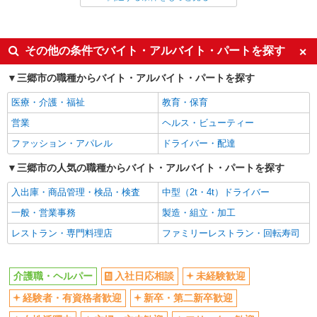
派遣社員
同じ特徴から三郷中央駅の求人を探す
その他の条件でバイト・アルバイト・パートを探す
入社日応相談
未経験歓迎
三郷市の職種からバイト・アルバイト・パートを探す
経験者・有資格者歓迎
新卒・第二新卒歓迎
医療・介護・福祉
教育・保育
女性活躍中
主婦・主夫歓迎
営業
ヘルス・ビューティー
フリーター歓迎
学歴不問
ファッション・アパレル
ドライバー・配達
ブランクOK
ミドル（40代～）活躍中
三郷市の人気の職種からバイト・アルバイト・パートを探す
エルダー（50代～）活躍中
シニア（60代～）活躍中
入出庫・商品管理・検品・検査
中型（2t・4t）ドライバー
高収入・高額
ボーナス・賞与あり
一般・営業事務
製造・組立・加工
昇給あり
完全週休2日制
レストラン・専門料理店
ファミリーレストラン・回転寿司
フルタイム歓迎
禁煙・分煙
駅直結・駅チカ
車通勤OK
介護職・ヘルパー
入社日応相談
未経験歓迎
バイク通勤OK
自転車通勤OK
残業少なめ（月20h未満）
経験者・有資格者歓迎
新卒・第二新卒歓迎
交通費支給