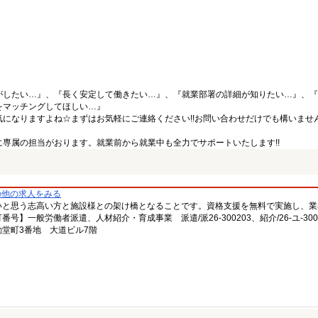
がしたい…』、『長く安定して働きたい…』、『就業部署の詳細が知りたい…』、『
をマッチングしてほしい…』
になりますよね☆まずはお気軽にご連絡ください!!お問い合わせだけでも構いません
専属の担当がおります。就業前から就業中も全力でサポートいたします!!
の他の求人をみる
いと思う志高い方と施設様との架け橋となることです。資格支援を無料で実施し、業
一般労働者派遣、人材紹介・育成事業 派遣/派26-300203、紹介/26-ユ-300
堂町3番地 大道ビル7階