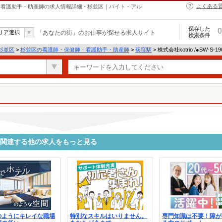
よくある
・保健師・看護助手・助産師の求人情報詳細 - 杉並区｜バイト・アル
保存した
0
リア選択
「あなたの街」のお仕事が探せる求人サイト
検索条件
杉並区
>
杉並区の看護師・保健師・看護助手・助産師
>
荻窪駅
> 株式会社kotrio /●SW-S
1056に関連する他の求人をもっと見る
のようにキレイな職場
特別なスキルはいりません。
専門知識は不要！障が