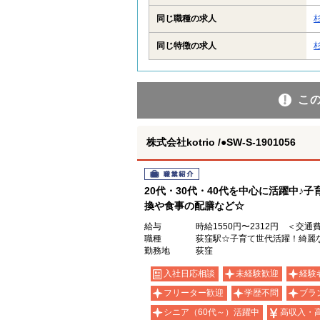
同じ職種の求人
同じ特徴の求人
こ
株式会社kotrio /●SW-S-1901056
職業紹介
20代・30代・40代を中心に活躍中♪
換や食事の配膳など☆
給与
時給1550円〜2312円 ＜交通
職種
荻窪駅☆子育て世代活躍！綺麗な
勤務地
荻窪
入社日応相談
未経験歓迎
経験
フリーター歓迎
学歴不問
ブラ
シニア（60代～）活躍中
高収入・