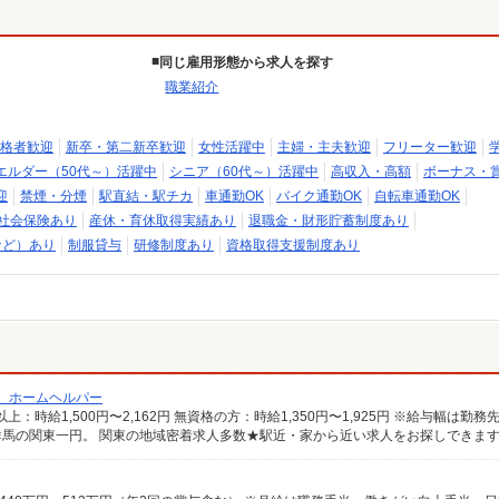
同じ雇用形態から求人を探す
職業紹介
格者歓迎
新卒・第二新卒歓迎
女性活躍中
主婦・主夫歓迎
フリーター歓迎
エルダー（50代～）活躍中
シニア（60代～）活躍中
高収入・高額
ボーナス・
迎
禁煙・分煙
駅直結・駅チカ
車通勤OK
バイク通勤OK
自転車通勤OK
社会保険あり
産休・育休取得実績あり
退職金・財形貯蓄制度あり
など）あり
制服貸与
研修制度あり
資格取得支援制度あり
/ ホームヘルパー
馬の関東一円。 関東の地域密着求人多数★駅近・家から近い求人をお探しできま