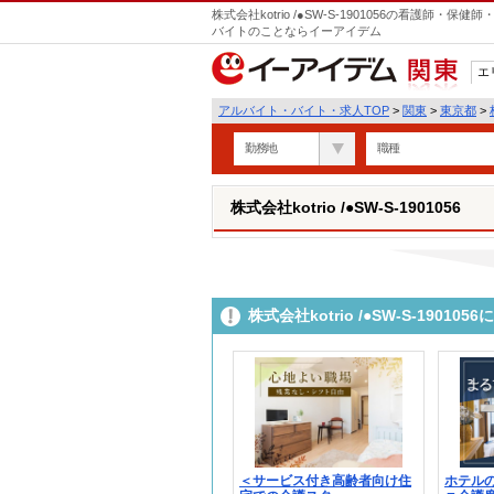
株式会社kotrio /●SW-S-1901056の看護師
バイトのことならイーアイデム
エ
関東
アルバイト・バイト・求人TOP
>
関東
>
東京都
>
勤務地
職種
株式会社kotrio /●SW-S-1901056
株式会社kotrio /●SW-S-190
＜サービス付き高齢者向け住
ホテル