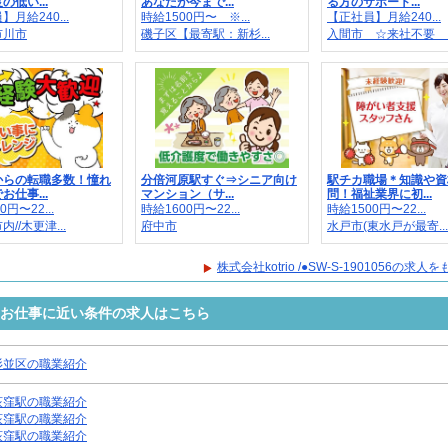
の低い...
あなたが今まで...
る方のサポート...
月給240...
時給1500円〜 ※...
【正社員】月給240...
市川市
磯子区【最寄駅：新杉...
入間市 ☆来社不要 ..
からの転職多数！憧れ
分倍河原駅すぐ⇒シニア向け
駅チカ職場＊知識や資
お仕事...
マンション（サ...
問！福祉業界に初...
0円〜22...
時給1600円〜22...
時給1500円〜22...
//木更津...
府中市
水戸市(東水戸が最寄...
株式会社kotrio /●SW-S-1901056の求
1056のお仕事に近い条件の求人はこちら
杉並区の職業紹介
荻窪駅の職業紹介
荻窪駅の職業紹介
荻窪駅の職業紹介