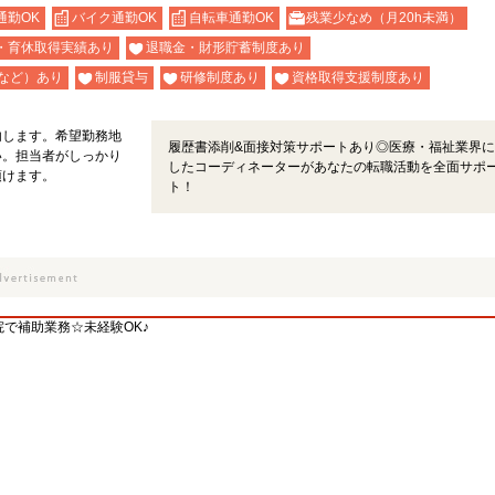
通勤OK
バイク通勤OK
自転車通勤OK
残業少なめ（月20h未満）
・育休取得実績あり
退職金・財形貯蓄制度あり
など）あり
制服貸与
研修制度あり
資格取得支援制度あり
内します。希望勤務地
履歴書添削&面接対策サポートあり◎医療・福祉業界に
い。担当者がしっかり
したコーディネーターがあなたの転職活動を全面サポ
頂けます。
ト！
で補助業務☆未経験OK♪