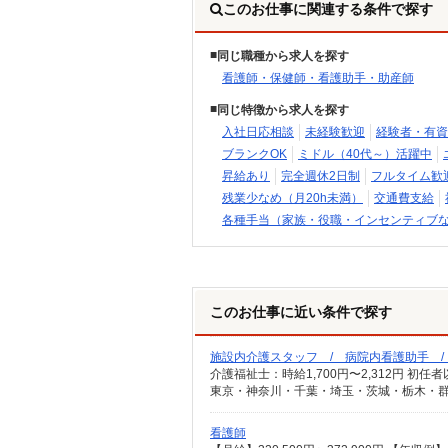
このお仕事に関連する条件で探す
同じ職種から求人を探す
看護師・保健師・看護助手・助産師
同じ特徴から求人を探す
入社日応相談
未経験歓迎
経験者・有資
ブランクOK
ミドル（40代～）活躍中
昇給あり
完全週休2日制
フルタイム歓
残業少なめ（月20h未満）
交通費支給
各種手当（家族・役職・インセンティブ
このお仕事に近い条件で探す
施設内介護スタッフ / 病院内看護助手 
東京・神奈川・千葉・埼玉・茨城・栃木・群
看護師