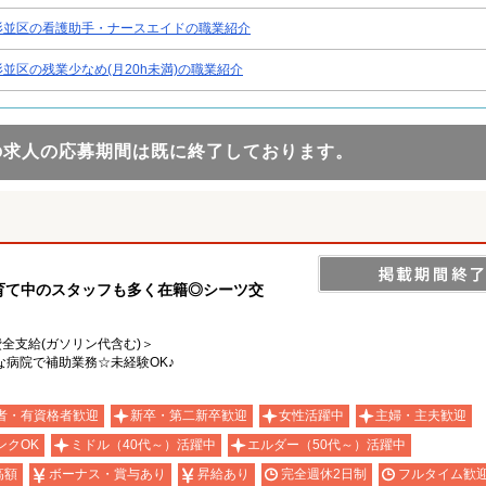
杉並区の看護助手・ナースエイドの職業紹介
杉並区の残業少なめ(月20h未満)の職業紹介
の求人の応募期間は既に終了しております。
子育て中のスタッフも多く在籍◎シーツ交
費全支給(ガソリン代含む)＞
病院で補助業務☆未経験OK♪
者・有資格者歓迎
新卒・第二新卒歓迎
女性活躍中
主婦・主夫歓迎
ンクOK
ミドル（40代～）活躍中
エルダー（50代～）活躍中
高額
ボーナス・賞与あり
昇給あり
完全週休2日制
フルタイム歓