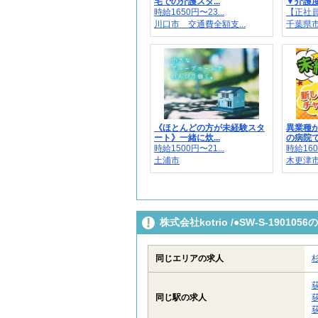
宅での介護スタ...
▼介護度
時給1650円〜23...
【正社員】
川口市 交通費全額支...
千葉県
《ほとんどの方が未経験スタ
異業種
ート》一緒に炊...
の病院で
時給1500円〜21...
時給160
土浦市
木更津市内
株式会社kotrio /●SW-S-190
同じエリアの求人
同じ駅の求人