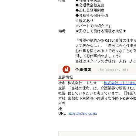
待遇
◆有給休暇制度
◆交通費全額支給
◆正社員登用制度
◆各種社会保険完備
※規定あり
※パートでの紹介です
備考
★安心して働ける環境が大切★
『希望や制約があるけど介護の仕事
大丈夫かな…』、『自分に合う仕事
お仕事を探される上で色々なことが気
消してお仕事始めましょう♪
当社はスタッフの皆様お一人お一人に
企業情報
社名
株式会社コトリオ
株式会社コトリオ
企業
「当社の使命」は、介護業界で頑張りた
概要
促していきたいと考えています。【許認可番号】
本社
京都市下京区油小路通り塩小路下る南不動
所在
地
URL
https://kotrio.co.jp/