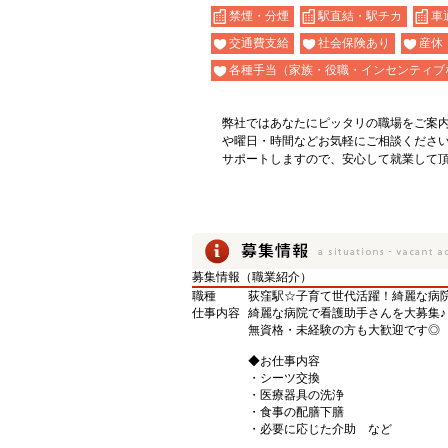
禁煙・分煙
駅直結・駅チカ
車
交通費支給
社会保険あり
産休
各種手当（家族・役職・インセンティブ
弊社ではあなたにピッタリの職場をご案
や曜日・時間などお気軽にご相談くださ
サポートしますので、安心して就業して
募集情報（職業紹介）
職種
荻窪駅☆子育て世代活躍！綺麗な病院
仕事内容
綺麗な病院で看護助手さんを大募集♪
無資格・未経験の方も大歓迎です◎
◆お仕事内容
・シーツ交換
・医療器具の洗浄
・食事の配膳下膳
・必要に応じた介助 など