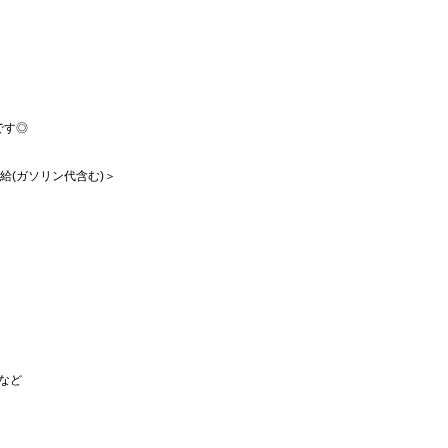
です◎
支給(ガソリン代含む)＞
など