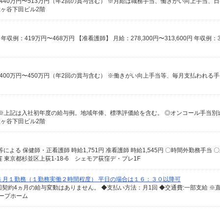
佐ヶ谷下田ビル2階
佐ヶ谷下田ビル2階
東京都杉並区上荻1-18-6 シェモア荻窪デ・プレ1F
 月１勤務（１勤務実働２時間程度） 平日の場合は１６：３０以降可
ループホーム