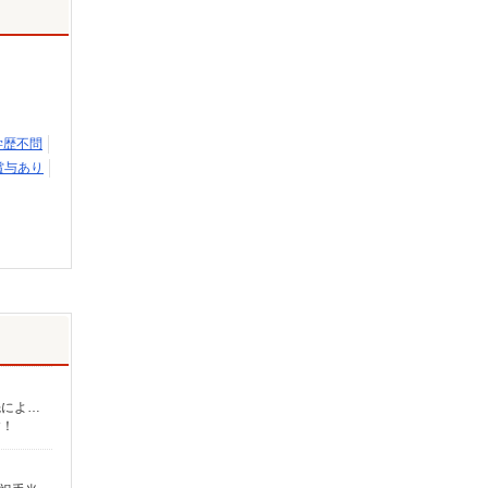
学歴不問
賞与あり
介護福祉士：時給1,700円〜2,312円 初任者以上：時給1,500円〜2,162円 無資格の方：時給1,350円〜1,925円 ※給与幅は勤務先による +交通費、諸手当（勤務先による） +0円で介護資格が取れる （別途規定） ★給与日払い制度あり！
す！