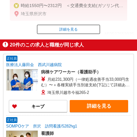
時給1550円〜2312円 ＜交通費全支給(ガソリン代含
む)＞
埼玉県所沢市
詳細を見る
ID：AE0527652025
20
件のこの求人と職種が同じ求人
掲載期間終了
正社員
医療法人藤田会 西武川越病院
病棟ケアワーカー（看護助手）
月給231,300円（一律処遇改善手当33,000円含
む）〜＋各種実績手当別途支給(下記にて詳細あり)
※介護経験者は経歴を考慮し優遇 【各種実績手
埼玉県川越市今福265-2
当】 ◎夜勤手当12,000円×4回 ◎介護福祉士の資
格手当10,000円（今回増額！） ◎賞与年2回
詳細を見る
キープ
（夏：基本給×2.0 冬：基本給×2.6） ※入職初
年度は入職月により調整があります。 ◎通勤手当
◎土曜残業手当 【月収例】 279,300円（月給
正社員
231,300円＋夜勤手当4回分48,000円） 【年収例】
SOMPOケア 所沢 訪問看護/5282hg1
469万円（月給24万円＋賞与2回＋夜勤手当） ★令
看護師
和7年度実績例 入職5年・経験者(介護福祉士)