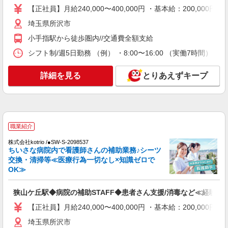
【正社員】月給240,000〜400,000円 ・基本給：200,0
30,000円 ・役職手当：10,000〜70,000円 ・処遇改
埼玉県所沢市
善手当：20,000〜60,000円（勤続年数、保有資格
埼玉県所沢市
により変動） ・固定残業手当：20,000円（10時
詳細を見る
キープ
間） ※固定残業時間を超過する場合には超過勤務
小手指駅から徒歩圏内//交通費全額支給
手当として別途支給 ・夜勤手当：10,000円/1回
シフト制/週5日勤務 （例） ・8:00〜16:00 （実働7時間） ・
（上記給与とは別に支給） 下記資格をお持ちの方
派遣社員
歓迎 ・認知症介護基礎研修 ・初任者研修 ・実務
株式会社トラストグロース 新宿本社 第3営業部
者研修 ・介護福祉士 など
詳細を見る
とりあえずキープ
介護付き有料老人ホームでの看護師
時給：准看護師1900円〜2000円 看護
師2000円〜2100円 ※資格や経験により異なる
埼玉県所沢市
職業紹介
詳細を見る
キープ
株式会社kotrio /●SW-S-2098537
ちいさな病院内で看護師さんの補助業務♪シーツ
交換・清掃等≪医療行為一切なし×知識ゼロで
職業紹介
OK≫
株式会社kotrio /●SW-S-2098537
狭山ケ丘駅◆病院の補助STAFF◆患者さん支
援/消毒など≪経験不問≫
狭山ケ丘駅◆病院の補助STAFF◆患者さん支援/消毒など≪経験不
【正社員】月給240,000〜400,000円 ・基本
【正社員】月給240,000〜400,000円 ・基本給：200,0
給：200,000円〜220,000円 ・資格手当：10,000〜
埼玉県所沢市
30,000円 ・役職手当：10,000〜70,000円 ・処遇改
埼玉県所沢市