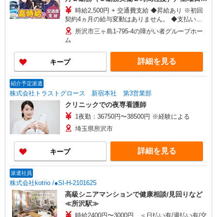
日曜日等 ※平日の場合は１５：３０以降可
時給2,500円 + 交通費支給 ◆昇給あり ※初回
契約4ヵ月の給与変動はありません。 ◆支払い方
法：月1回 ◆交通費:一部支給 ※直行直帰OK
所沢市三ヶ島1-795-4の障がい者グループホー
ム
詳細を見る
キープ
紹介予定派遣
株式会社トラストグロース 新宿本社 第3営業部
クリニックでの夜専看護師
1夜勤：36750円〜38500円 ※経験による
埼玉県所沢市
詳細を見る
キープ
派遣社員
株式会社kotrio /●SI-H-2101625
高級シニアマンションで健康相談/見回りなど
≪所沢駅≫
時給2400円〜3000円 ＜日払い有/週払い有/交