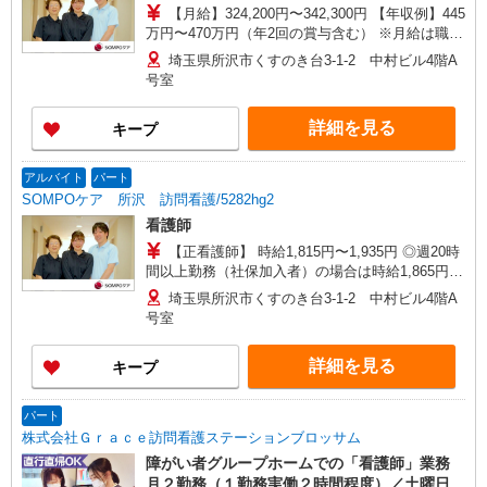
【月給】324,200円〜342,300円 【年収例】445
万円〜470万円（年2回の賞与含む） ※月給は職務
手当、働きがい向上手当、日祝手当（月平均2回
埼玉県所沢市くすのき台3-1-2 中村ビル4階A
分）等、 毎月平均的に支払われる手当を含みま
号室
す。 ◎オンコール手当別途支給：1,000円〜2,000
円/日 ◎月給は経験により異なります。 ◎残業時
詳細を見る
キープ
は別途時間外手当支給（超過1分〜） ◎賞与 基
本給2.08ヶ月分/年支給
アルバイト
パート
SOMPOケア 所沢 訪問看護/5282hg2
看護師
【正看護師】 時給1,815円〜1,935円 ◎週20時
間以上勤務（社保加入者）の場合は時給1,865円〜
1,985円 ※各種手当込 ※時給は経験により異なる
埼玉県所沢市くすのき台3-1-2 中村ビル4階A
号室
詳細を見る
キープ
パート
株式会社Ｇｒａｃｅ訪問看護ステーションブロッサム
障がい者グループホームでの「看護師」業務
月２勤務（１勤務実働２時間程度）／土曜日や