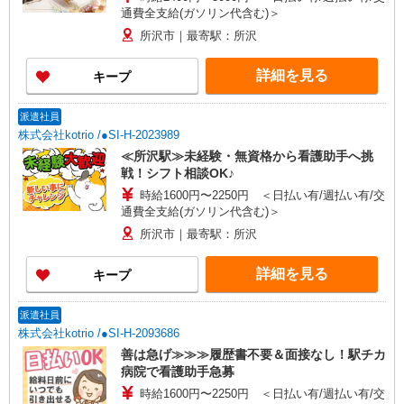
通費全支給(ガソリン代含む)＞
所沢市｜最寄駅：所沢
詳細を見る
キープ
派遣社員
株式会社kotrio /●SI-H-2023989
≪所沢駅≫未経験・無資格から看護助手へ挑
戦！シフト相談OK♪
時給1600円〜2250円 ＜日払い有/週払い有/交
通費全支給(ガソリン代含む)＞
所沢市｜最寄駅：所沢
詳細を見る
キープ
派遣社員
株式会社kotrio /●SI-H-2093686
善は急げ≫≫≫履歴書不要＆面接なし！駅チカ
病院で看護助手急募
時給1600円〜2250円 ＜日払い有/週払い有/交