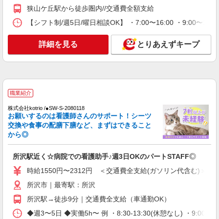
善手当：20,000〜60,000円（勤続年数、保有資格
狭山ケ丘駅から徒歩圏内//交通費全額支給
により変動） ・固定残業手当：20,000円（10時
詳細を見る
キープ
間） ※固定残業時間を超過する場合には超過勤務
【シフト制/週5日/曜日相談OK】 ・7:00〜16:00 ・9:00〜18:
手当として別途支給 ・夜勤手当：10,000円/1回
（上記給与とは別に支給） 下記資格をお持ちの方
職業紹介
詳細を見る
とりあえずキープ
歓迎 ・認知症介護基礎研修 ・初任者研修 ・実務
株式会社kotrio /●SW-S-2080118
者研修 ・介護福祉士 など
所沢駅近く☆病院での看護助手♪週3日OKのパ
ートSTAFF◎
時給1550円〜2312円 ＜交通費全支給(ガソリ
職業紹介
ン代含む)＞
所沢市｜最寄駅：所沢
株式会社kotrio /●SW-S-2080118
お願いするのは看護師さんのサポート！シーツ
交換や食事の配膳下膳など、まずはできること
詳細を見る
キープ
から◎
派遣社員
所沢駅近く☆病院での看護助手♪週3日OKのパートSTAFF◎
株式会社トラストグロース 新宿本社 第3営業部
時給1550円〜2312円 ＜交通費全支給(ガソリン代含む)＞
障碍者通所施設での看護師
時給：准看護師2200円/看護師2300円 ※資格に
所沢市｜最寄駅：所沢
よる
所沢駅→徒歩9分｜交通費全支給（車通勤OK）
埼玉県所沢市
◆週3〜5日 ◆実働5h〜 例 ・8:30-13:30(休憩なし) ・9:00-18:0