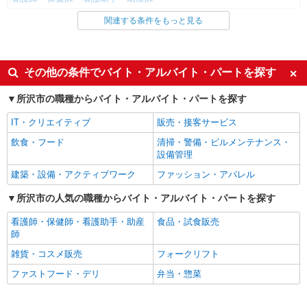
関連する条件をもっと見る
同じ雇用形態から航空公園駅の求人を探す
職業紹介
同じ特徴から航空公園駅の求人を探す
その他の条件でバイト・アルバイト・パートを探す
入社日応相談
未経験歓迎
所沢市の職種からバイト・アルバイト・パートを探す
経験者・有資格者歓迎
新卒・第二新卒歓迎
IT・クリエイティブ
販売・接客サービス
女性活躍中
主婦・主夫歓迎
飲食・フード
清掃・警備・ビルメンテナンス・
フリーター歓迎
学歴不問
設備管理
ブランクOK
ミドル（40代～）活躍中
建築・設備・アクティブワーク
ファッション・アパレル
エルダー（50代～）活躍中
シニア（60代～）活躍中
所沢市の人気の職種からバイト・アルバイト・パートを探す
高収入・高額
ボーナス・賞与あり
看護師・保健師・看護助手・助産
食品・試食販売
昇給あり
完全週休2日制
師
フルタイム歓迎
禁煙・分煙
雑貨・コスメ販売
フォークリフト
駅直結・駅チカ
車通勤OK
ファストフード・デリ
弁当・惣菜
バイク通勤OK
自転車通勤OK