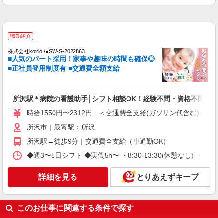
詳細を見る
キープ
派遣社員
株式会社トラストグロース 新宿本社 第3営業部
職業紹介
特別養護老人ホームでの看護師
株式会社kotrio /●SW-S-2022863
時給：准看護師2100円〜/看護師2200円〜 ※資
■人気のパート採用！家事や趣味の時間も確保◎
格や経験などによる
■正社員登用制度有 ■交通費全額支給
埼玉県所沢市
所沢駅＊病院の看護助手│シフト相談OK！経験不問・資格不問◎
詳細を見る
キープ
時給1550円〜2312円 ＜交通費全支給(ガソリン代含む)＞
派遣社員
所沢市｜最寄駅：所沢
株式会社kotrio /●SI-H-2076330
所沢駅→徒歩9分｜交通費全支給（車通勤OK）
所沢駅すぐ★病院でお掃除/食事の配膳など♪★
激募★
◆週3〜5日シフト ◆実働5h〜 ・8:30-13:30(休憩なし) ・9:00-18
時給1600円〜2250円 ＜日払い有/週払い有/交
通費全支給(ガソリン代含む)＞
詳細を見る
とりあえずキープ
所沢市｜最寄駅：所沢
詳細を見る
このお仕事に関連する条件で探す
キープ