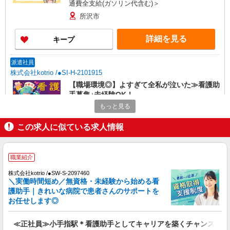
通費全支給(ガソリン代含む)＞
所沢市
詳細を見る
キープ
派遣社員
株式会社kotrio /●SI-H-2101915
【職場環境◎】よすぎて全私が泣いた≫看護助
手募集♪未経験OK！
もっと見る
時給1600円〜2250円 ＜日払い有/週払い有/交
通費全支給(ガソリン代含む)＞
この求人に似ている求人情報
所沢市
詳細を見る
キープ
職業紹介
株式会社kotrio /●SW-S-2097460
職業紹介
＼実働時間短め／無資格・未経験から始める看
株式会社kotrio /●SW-S-2097460
護助手｜きれいな病院で患者さんのサポートを
≪正社員≫小手指駅＊看護助手としてキャリア
お任せします◎
を築くチャンス！
【正社員】月給240,000〜400,000円 ・基本
≪正社員≫小手指駅＊看護助手としてキャリアを築くチャンス！
給：200,000円〜220,000円 ・資格手当：10,000〜