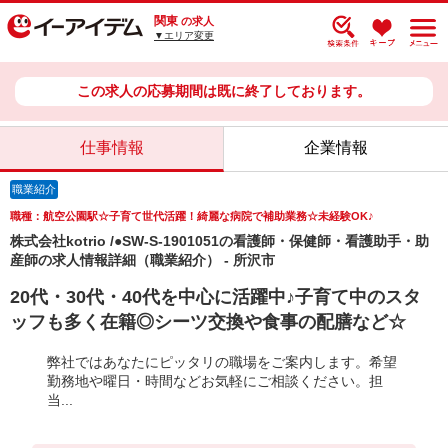
関東
の求人
▼エリア変更
この求人の応募期間は既に終了しております。
仕事情報
企業情報
職業紹介
職種：航空公園駅☆子育て世代活躍！綺麗な病院で補助業務☆未経験OK♪
株式会社kotrio /●SW-S-1901051の看護師・保健師・看護助手・助
産師の求人情報詳細（職業紹介） - 所沢市
20代・30代・40代を中心に活躍中♪子育て中のスタ
ッフも多く在籍◎シーツ交換や食事の配膳など☆
弊社ではあなたにピッタリの職場をご案内します。希望
勤務地や曜日・時間などお気軽にご相談ください。担
当...