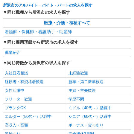
所沢市のアルバイト・バイト・パートの求人を探す
職業紹介
同じ職種から所沢市の求人を探す
株式会社kotrio /●SW-S-2098051
看護師さんのサポート担当＊未経験OK！きれ
医療・介護・福祉すべて
いな病院で介助など＊
看護師・保健師・看護助手・助産師
【正社員】月給240,000〜400,000円 ・基本
給：200,000円〜220,000円 ・資格手当：10,000〜
同じ雇用形態から所沢市の求人を探す
30,000円 ・役職手当：10,000〜70,000円 ・処遇改
埼玉県所沢市
善手当：20,000〜60,000円（勤続年数、保有資格
職業紹介
により変動） ・固定残業手当：20,000円（10時
詳細を見る
キープ
間） ※固定残業時間を超過する場合には超過勤務
同じ特徴から所沢市の求人を探す
手当として別途支給 ・夜勤手当：10,000円/1回
（上記給与とは別に支給） 下記資格をお持ちの方
入社日応相談
未経験歓迎
派遣社員
歓迎 ・認知症介護基礎研修 ・初任者研修 ・実務
株式会社kotrio /●SI-H-2024250
経験者・有資格者歓迎
者研修 ・介護福祉士 など
新卒・第二新卒歓迎
≪所沢駅≫年齢不問！０からスタートでも活躍
女性活躍中
主婦・主夫歓迎
できる看護助手♪
フリーター歓迎
時給1600円〜2250円 ＜日払い有/週払い有/交
学歴不問
通費全支給(ガソリン代含む)＞
ブランクOK
ミドル（40代～）活躍中
所沢市｜最寄駅：所沢
エルダー（50代～）活躍中
シニア（60代～）活躍中
詳細を見る
高収入・高額
ボーナス・賞与あり
キープ
昇給あり
完全週休2日制