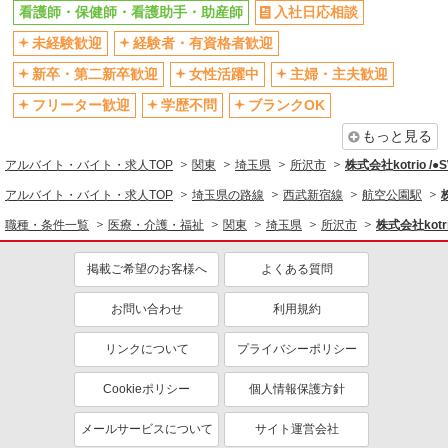
残業少なめ（月20h未満）
交通費支給
看護師・保健師・看護助手・助産師
入社日応相談
社会保険あり
産休・育休取得実績あり
未経験歓迎
経験者・有資格者歓迎
退職金・財形貯蓄制度あり
各種手当（家族・役職・インセン
新卒・第二新卒歓迎
女性活躍中
主婦・主夫歓迎
ティブなど）あり
フリーター歓迎
学歴不問
ブランクOK
制服貸与
研修制度あり
もっと見る
資格取得支援制度あり
アルバイト・バイト・求人TOP
関東
埼玉県
所沢市
株式会社kotrio /
同じ職種から求人を探す
アルバイト・バイト・求人TOP
埼玉県の路線
西武新宿線
航空公園駅
医療・介護・福祉
職種・条件一覧
医療・介護・福祉
関東
埼玉県
所沢市
株式会社kotr
看護師・保健師・看護助手・助産師
掲載ご希望のお客様へ
よくある質問
同じ特徴から求人を探す
未経験歓迎
お問い合わせ
ミドル（40代～）活躍中
利用規約
ボーナス・賞与あり
車通勤OK
リンクについて
プライバシーポリシー
交通費支給
社会保険あり
Cookieポリシー
個人情報保護方針
産休・育休取得実績あり
メールサービスについて
サイト運営会社