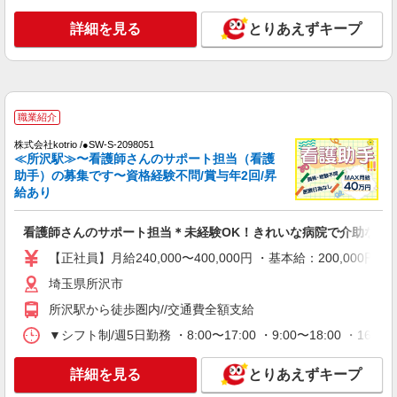
詳細を見る
キープ
詳細を見る
とりあえずキープ
派遣社員
株式会社kotrio /●SI-H-2024120
高収入を目指したい方必見！未経験でも日収
1.2万〜可！看護助手
職業紹介
時給1600円〜2250円 ＜日払い有/週払い有/交
株式会社kotrio /●SW-S-2098051
通費全支給(ガソリン代含む)＞
≪所沢駅≫〜看護師さんのサポート担当（看護
所沢市
助手）の募集です〜資格経験不問/賞与年2回/昇
給あり
詳細を見る
キープ
看護師さんのサポート担当＊未経験OK！きれいな病院で介助など
派遣社員
【正社員】月給240,000〜400,000円 ・基本給：200,0
株式会社kotrio /●SI-H-2024119
埼玉県所沢市
高収入を目指したい方必見！未経験でも日収
1.2万〜可！看護助手
所沢駅から徒歩圏内//交通費全額支給
時給1600円〜2250円 ＜日払い有/週払い有/交
▼シフト制/週5日勤務 ・8:00〜17:00 ・9:00〜18:00 ・
通費全支給(ガソリン代含む)＞
所沢市
詳細を見る
とりあえずキープ