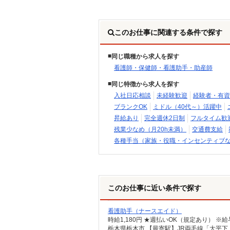
このお仕事に関連する条件で探す
同じ職種から求人を探す
看護師・保健師・看護助手・助産師
同じ特徴から求人を探す
入社日応相談
未経験歓迎
経験者・有資
ブランクOK
ミドル（40代～）活躍中
昇給あり
完全週休2日制
フルタイム歓
残業少なめ（月20h未満）
交通費支給
各種手当（家族・役職・インセンティブ
このお仕事に近い条件で探す
看護助手（ナースエイド）
時給1,180円 ★週払いOK（規定あり） 
栃木県栃木市 【最寄駅】JR両毛線「大平下