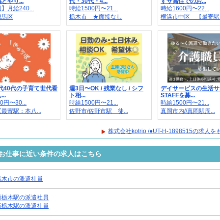
とやり...
代・30代・4...
すサ高住でのお...
月給240...
時給1500円〜21...
時給1600円〜22...
練馬区
栃木市 ★面接なし
横浜市中区 【最寄駅..
0代40代の子育て世代看
週3日〜OK / 残業なし / シフ
デイサービスの生活サ
..
ト相...
STAFFを募...
0円〜30...
時給1500円〜21...
時給1500円〜21...
最寄駅：本八...
佐野市/佐野市駅 徒...
真岡市内//真岡駅周...
株式会社kotrio /●UT-H-1898515の求
8515のお仕事に近い条件の求人はこちら
栃木市の派遣社員
新栃木駅の派遣社員
新栃木駅の派遣社員