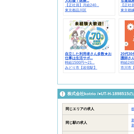
大応援！医療...
る達成感
【正社員】月給240...
【正社員】
東京都品川区
東京都
自立した利用者さん多数★お
20代3
仕事は生活サポ...
護師さん.
時給1500円〜21...
時給240
みどり市【岩宿駅】
市川市【
株式会社kotrio /●UT-H-189
同じエリアの求人
同じ駅の求人