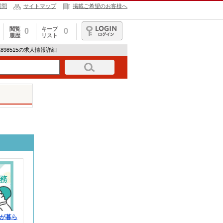
質問
サイトマップ
掲載ご希望のお客様へ
閲覧
キープ
0
0
履歴
リスト
ログイン
H-1898515の求人情報詳細
が暮ら