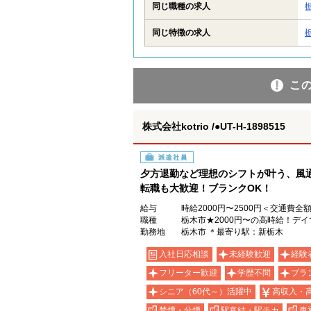
同じ職種の求人
同じ特徴の求人
こ
株式会社kotrio /●UT-H-1898515
派遣社員
夕方退勤など理想のシフトが叶う、風
転職も大歓迎！ブランクOK！
給与
時給2000円〜2500円＜交通費全
職種
栃木市★2000円〜の高時給！デイ
勤務地
栃木市 ＊最寄り駅：新栃木
入社日応相談
未経験歓迎
経験
フリーター歓迎
学歴不問
ブラ
シニア（60代～）活躍中
高収入・
禁煙・分煙
駅直結・駅チカ
車