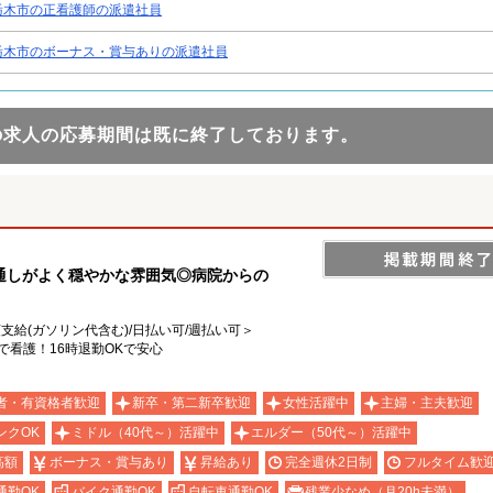
栃木市の正看護師の派遣社員
栃木市のボーナス・賞与ありの派遣社員
の求人の応募期間は既に終了しております。
通しがよく穏やかな雰囲気◎病院からの
額支給(ガソリン代含む)/日払い可/週払い可＞
で看護！16時退勤OKで安心
者・有資格者歓迎
新卒・第二新卒歓迎
女性活躍中
主婦・主夫歓迎
ンクOK
ミドル（40代～）活躍中
エルダー（50代～）活躍中
高額
ボーナス・賞与あり
昇給あり
完全週休2日制
フルタイム歓
通勤OK
バイク通勤OK
自転車通勤OK
残業少なめ（月20h未満）