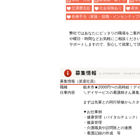
交通費支給
社会保険あり
産休
各種手当（家族・役職・インセンティブ
弊社ではあなたにピッタリの職場をご案
や曜日・時間などお気軽にご相談くださ
サポートしますので、安心して就業して
募集情報（派遣社員）
職種
栃木市★2000円〜の高時給！デ
仕事内容
＼デイサービスの看護師さん募集
まずは先輩との同行研修からスタ
▼お仕事例
・健康管理（バイタルチェック）
・服薬管理
・介護職員や訪問医との連携
・看護記録の作成 等