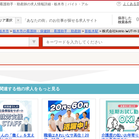
よくある
・保健師・看護助手・助産師の求人情報詳細 - 栃木市｜バイト・アル
保存した
0
リア選択
「あなたの街」のお仕事が探せる求人サイト
検索条件
栃木市
>
栃木市の看護師・保健師・看護助手・助産師
>
新栃木駅
> 株式会社kotrio /●UT-
8515に関連する他の求人をもっと見る
さんの「働く」を支え
職場はきれいなサ高住！20
介護度の低いお年寄り