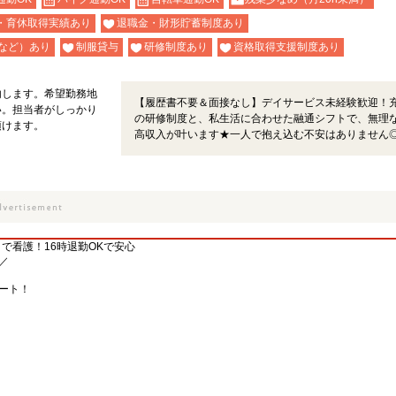
・育休取得実績あり
退職金・財形貯蓄制度あり
など）あり
制服貸与
研修制度あり
資格取得支援制度あり
内します。希望勤務地
【履歴書不要＆面接なし】デイサービス未経験歓迎！
い。担当者がしっかり
の研修制度と、私生活に合わせた融通シフトで、無理
頂けます。
高収入が叶います★一人で抱え込む不安はありません
イで看護！16時退勤OKで安心
／
ート！