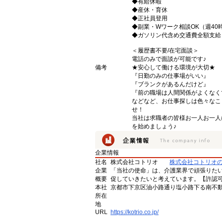
◆有給休暇
◆産休・育休
◆正社員登用
◆副業・Wワーク相談OK（週40
◆ガソリン代含め交通費全額支給
＜履歴書不要/在宅面談＞
電話のみで面談が可能です♪
備考
★安心して働ける環境が大切★
『日勤のみの仕事場がいい』
『ブランクがあるんだけど』
『前の職場は人間関係がよくなく
などなど、お仕事探しは色々なこ
せ！
当社は求職者の皆様お一人お一人
を始めましょう♪
企業情報
社名
株式会社コトリオ
株式会社コトリオ
企業
「当社の使命」は、介護業界で頑張りた
概要
促していきたいと考えています。【許認可番号】
本社
京都市下京区油小路通り塩小路下る南不動
所在
地
URL
https://kotrio.co.jp/