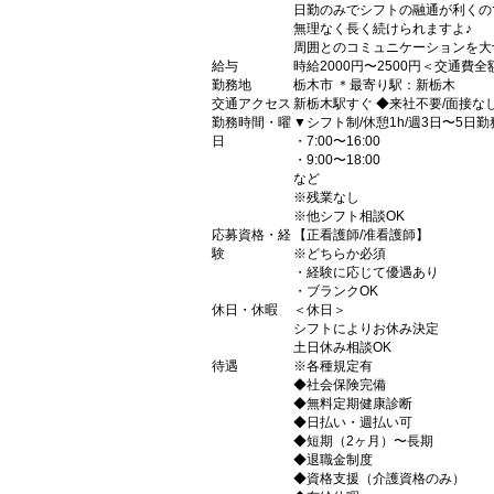
日勤のみでシフトの融通が利くの
無理なく長く続けられますよ♪
周囲とのコミュニケーションを大
給与
時給2000円〜2500円＜交通費
勤務地
栃木市 ＊最寄り駅：新栃木
交通アクセス
新栃木駅すぐ ◆来社不要/面接な
勤務時間・曜
▼シフト制/休憩1h/週3日〜5日勤
日
・7:00〜16:00
・9:00〜18:00
など
※残業なし
※他シフト相談OK
応募資格・経
【正看護師/准看護師】
験
※どちらか必須
・経験に応じて優遇あり
・ブランクOK
休日・休暇
＜休日＞
シフトによりお休み決定
土日休み相談OK
待遇
※各種規定有
◆社会保険完備
◆無料定期健康診断
◆日払い・週払い可
◆短期（2ヶ月）〜長期
◆退職金制度
◆資格支援（介護資格のみ）