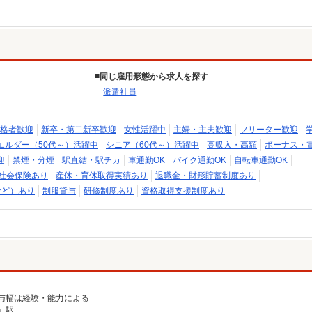
同じ雇用形態から求人を探す
派遣社員
格者歓迎
新卒・第二新卒歓迎
女性活躍中
主婦・主夫歓迎
フリーター歓迎
エルダー（50代～）活躍中
シニア（60代～）活躍中
高収入・高額
ボーナス・
迎
禁煙・分煙
駅直結・駅チカ
車通勤OK
バイク通勤OK
自転車通勤OK
社会保険あり
産休・育休取得実績あり
退職金・財形貯蓄制度あり
など）あり
制服貸与
研修制度あり
資格取得支援制度あり
※給与幅は経験・能力による
」駅