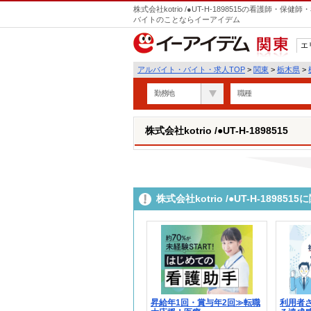
株式会社kotrio /●UT-H-1898515の看護師
バイトのことならイーアイデム
エ
関東
アルバイト・バイト・求人TOP
>
関東
>
栃木県
>
勤務地
職種
株式会社kotrio /●UT-H-1898515
株式会社kotrio /●UT-H-189
昇給年1回・賞与年2回≫転職
利用者