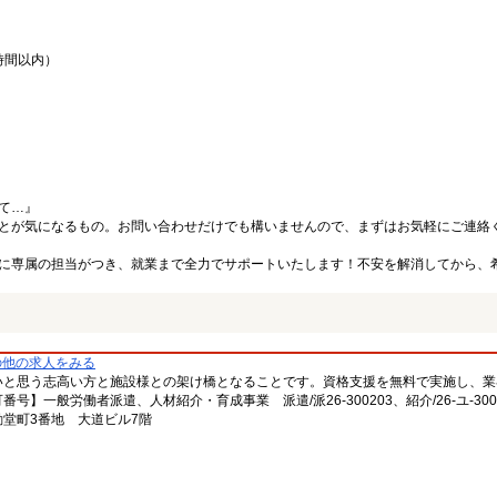
時間以内）
て…』
とが気になるもの。お問い合わせだけでも構いませんので、まずはお気軽にご連絡
に専属の担当がつき、就業まで全力でサポートいたします！不安を解消してから、
の他の求人をみる
いと思う志高い方と施設様との架け橋となることです。資格支援を無料で実施し、業
一般労働者派遣、人材紹介・育成事業 派遣/派26-300203、紹介/26-ユ-300
堂町3番地 大道ビル7階