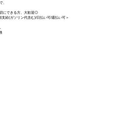
で、
切にできる方、大歓迎◎
全額支給(ガソリン代含む)/日払い可/週払い可＞
し
務